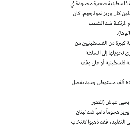
لة فلسطينية صغيرة محدودة في
لذين كان بيريز نموذجهم. كان
م المرتكبة ضد الشعب
لوها).
ية كبيرة من الفلسطينيين من
ى تحويلها إلى السلطة
لة فلسطينية أو على وقف
وخلال العامين اللذين يفصلان ما بين توقيع اتفاقيات أوسلو واغتيال رابين، وجد 60 ألف مستوطن جديد بفضل
حيى عياش (المعتبر
يز هجوماً دامياً ضد لبنان
لى التقليد، فقد ذهبوا لانتخاب