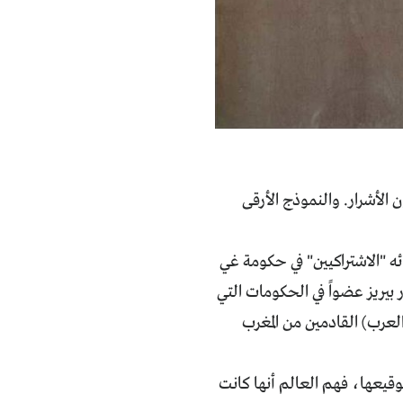
لأشرار. والنموذج الأرقى
ه "الاشتراكيين" في حكومة غي
بيريز عضواً في الحكومات التي
لعرب) القادمين من المغرب
قيات أوسلو من الجانب الإسرائيلي. بعد 23 عاماً على توقيعها، فهم العالم أنها كانت