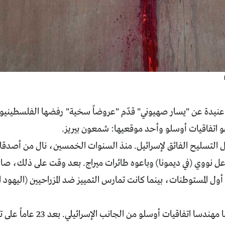
نيدة عن "يسار صهيوني" قدّم "عروضاً سخية" رفضها الفلسطينيون ا
و اتفاقيات أوسلو وأحد موقعيها: شمعون بيريز.
ل التسليح الفائق لإسرائيل. منذ السنوات الخمسين، نال من أصدقائ
ل نووي (في ديمونا) وباعوه طائرات ميراج. بعد وقت على ذلك، صار 
ول المستوطنات، بينما كانت تمارس التمييز ضد المزراحيين (اليهود ا
بيريز ورابين هما مهندسا اتفا