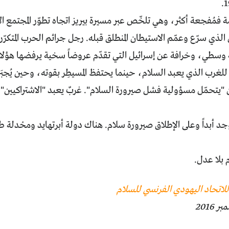
ة فمُفجعة أكثر، وهي تلخّص عبر مسيرة بيريز اتجاه تطوّر المجتمع ال
لذي سرّع وعمّم الاستيطان المنطلق قبله. رجل جرائم الحرب المتكرّ
 وسطي، وخرافة عن إسرائيل التي تقدّم عروضاً سخية يرفضها هؤلاء
 للغرب الذي يعبد السلام، حينما يحتفظ المسيطِر بقوته، وحين يُجبَر 
 "يتحمّل مسؤولية فشل صيرورة السلام". غربٌ يعبد "الاشتراكيين"
جد أبداً وعلى الإطلاق صيرورة سلام. هناك دولة أبرتهايد ومحْدلة 
 بلا عدل.
للاتحاد اليهودي الفرنسي للسلام