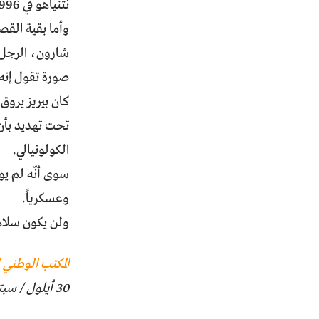
نتنياهو في 1996.
وأما بقية القص
شارون، الرجل ا
صورة تقول إنه
كان بيريز يروق
تحت تهديد بأن
الكولونيالي.
سوى أنّه لم يو
وعسكرياً.
ولن يكون سلام
المكتب الوطني 
30 أيلول / سبتمبر 2016