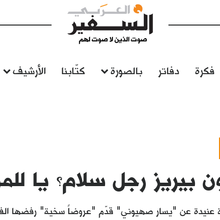
فكرة
دفاتر
بالصورة
كتّابنا
الأرشيف
بيريز رجل سلام؟ يا للمز
عنيدة عن "يسار صهيوني" قدّم "عروضاً سخية" رفضها الفلسط