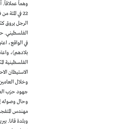
وهماً عملاقاً
22 في المئة 
الرجل يروق كثي
الفلسطيني. حتى
في الواقع، اعت
بلادهم)، واعت
الفلسطينية ال
الاستيطان الاحت
جهود حزب العم
وحال وصوله إلى
مهندس المتفجرا
وبلدة قانا. بير