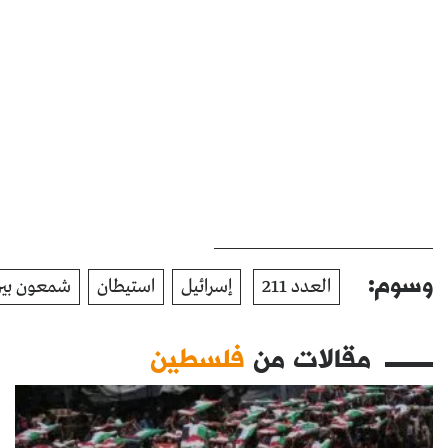
وسوم:
العدد 211
إسرائيل
استيطان
شمعون بير
مقالات من
فلسطين