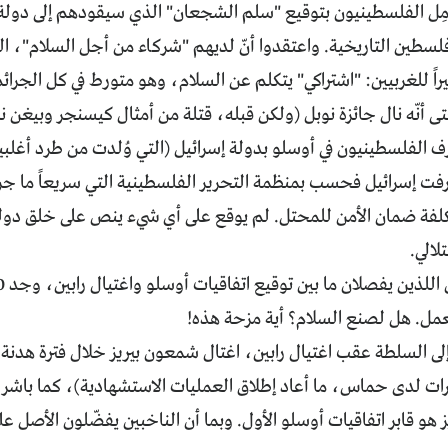
. أمِل الفلسطينيون بتوقيع "سلم الشجعان" الذي سيقودهم إلى دو
من فلسطين التاريخية. واعتقدوا أنّ لديهم "شركاء من أجل السلام"، ا
راً للغربيين: "اشتراكي" يتكلم عن السلام، وهو متورط في كل الجرائ
 أنّه نال جائزة نوبل (ولكن قبله، قتلة من أمثال كيسنجر وبيغن نا
رف الفلسطينيون في أوسلو بدولة إسرائيل (التي وُلدت من طرد أغلب
رفت إسرائيل فحسب بمنظمة التحرير الفلسطينية التي سريعاً ما جر
مكلفة ضمان الأمن للمحتل. لم يوقع على أي شيء ينص على خلق دو
لالي.
ل. هل لصنع السلام؟ أية مزحة هذه!
 السلطة عقب اغتيال رابين، اغتال شمعون بيريز خلال فترة هدنة ي
ت لدى حماس، ما أعاد إطلاق العمليات الاستشهادية)، كما باشر بير
يز هو قابر اتفاقيات أوسلو الأول. وبما أن الناخبين يفضّلون الأصل ع