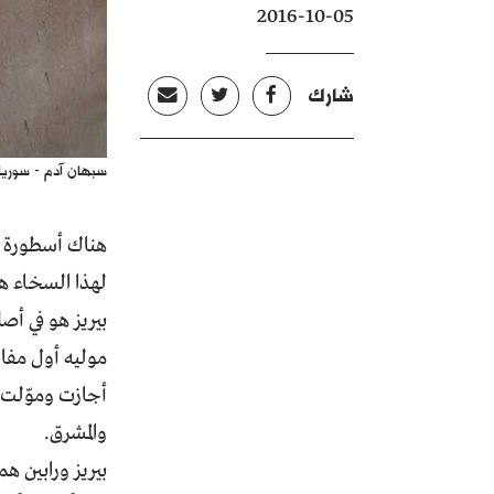
2016-10-05
شارك
سبهان آدم - سوريا
هناك أسطورة ع
لهذا السخاء ه
بيريز هو في أص
موليه أول مفاع
أجازت وموّلت أ
والمشرق.