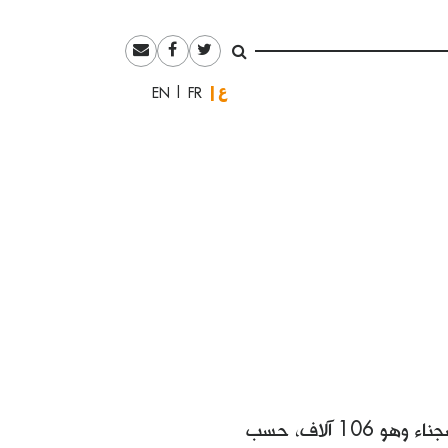
العربية
English
Français
60 ألف سجين سياسي في السجون المصرية ـ من أصل العدد الإجمالي للسجناء وهو 106 آلاف، حسب