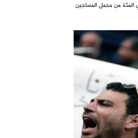
بكة العربية لمعلومات حقوق الإنسان". مما يعني أن نحو 56 في المئة من مجمل المساجين