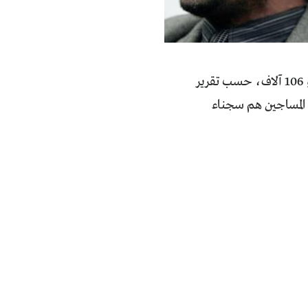
60 ألف سجين سياسي في السجون المصرية ـ من أصل العدد الإجمالي للسجناء وهو 106 آلاف، حسب تقرير
 يعني أن نحو 56 في المئة من مجمل المساجين هم سجناء