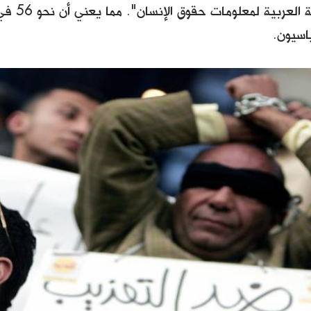
تقرير "الش
اسيون.