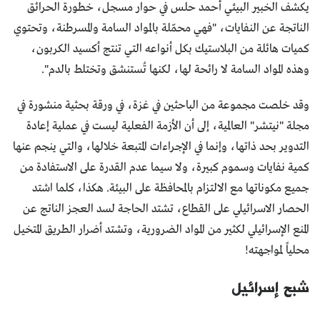
يكشف الخبير البيئي أحمد حلس في حوار مسجل، خطورة الحرائق
الناتجة عن النفايات، "فهي محمّلة بالمواد السامة والمسرطنة، وتحتوي
كميات هائلة من البلاستيك بكل أنواعه التي تنتج أكسيد الكربون،
وهذه المواد السامة لا رائحة لها، لكنها تُستنشق وتختلط بالدم".
وقد خلصت مجموعة من الباحثين في غزة، في ورقة بحثية منشورة في
مجلة "نيتشر" العالمية، إلى أن الأزمة الفعلية ليست في عملية إعادة
التدوير بحد ذاتها، وإنما في الإجراءات المتبعة خلالها، والتي ينجم عنها
كمية نفايات وسموم كبيرة، ولا سيما عدم القدرة على الاستفادة من
جميع مكوناتها مع الالتزام بالمحافظة على البيئة. هكذا، كلما اشتد
الحصار الاسرائيلي على القطاع، تشتد الحاجة لسد العجز الناتج عن
المنع الإسرائيلي لكثير من المواد الضرورية، وتشتد أضرار الطريق المتخيل
محلياً لمواجهته!
شبح إسرائيل