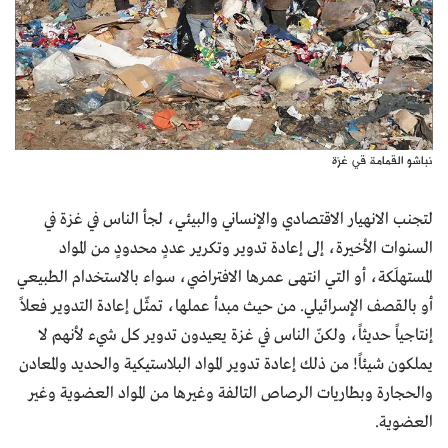
نباشو القمامة قي غزة
لتجنب الانهيار الاقتصادي والإنساني والبيئي، لجأ الناس في غزة في
السنوات الأخيرة، إلى إعادة تدوير وتكرير عددٍ محدودٍ من المواد
المستهلَكة، أو التي انتهى عمرها الافتراضي، سواء بالاستخدام الطبيعي
أو بالقصف الإسرائيلي. من حيث مبدأ عملها، تمثّل إعادة التدوير فعلاً
إنتاجياً حديثاً، ولكنّ الناس في غزة يعيدون تدوير كل شيء لأنهم لا
يملكون شيئاً! من ذلك إعادة تدوير المواد البلاستيكية والحديد والمعادن
والحجارة وبطاريات الرصاص التالفة وغيرها من المواد العضوية وغير
العضوية.