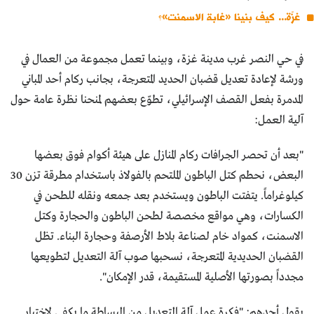
غزّة... كيف بنينا «غابة الاسمنت»؟
في حي النصر غرب مدينة غزة، وبينما تعمل مجموعة من العمال في
ورشة لإعادة تعديل قضبان الحديد المتعرجة، بجانب ركام أحد المباني
المدمرة بفعل القصف الإسرائيلي، تطوّع بعضهم لمنحنا نظرة عامة حول
آلية العمل:
"بعد أن تحصر الجرافات ركام المنازل على هيئة أكوام فوق بعضها
البعض، نحطم كتل الباطون الملتحم بالفولاذ باستخدام مطرقة تزن 30
كيلوغراماً. يتفتت الباطون ويستخدم بعد جمعه ونقله للطحن في
الكسارات، وهي مواقع مخصصة لطحن الباطون والحجارة وكتل
الاسمنت، كمواد خام لصناعة بلاط الأرصفة وحجارة البناء. تظل
القضبان الحديدية المتعرجة، نسحبها صوب آلة التعديل لتطويعها
مجدداً بصورتها الأصلية المستقيمة، قدر الإمكان".
يقول أحدهم: "فكرة عمل آلة التعديل من البساطة ما يكفي لاختبار