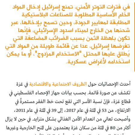
في فترات التوتر الأمني، تمنع إسرائيل إدخال المواد
الخام الأساسية المطلوبة للصناعات البلاستيكية
المطابقة لمعايير الجودة، وحين تسمح بإدخالها، عبر
شحنها من الخارج لميناء اسدود الإسرائيلي، فإنّها
تكون باهظة الثمن بسبب الضرائب المضاعفة التي
تفرضها إسرائيل، عدا عن قائمة طويلة من المواد التي
يُطلِق عليها المحتل "الاستخدام المزدوج"، أو ما يمكن
استخدامه لأغراض عسكرية.
أحدث الإحصائيات حول
الظروف الاجتماعية والاقتصادية
في غزة
تكشف عن صورة قاتمة. بحسب بيانات جهاز الإحصاء الفلسطيني في
قطاع غزة، فإنّ نسبة الأسر التي تقع تحت خط الفقر مستمرةٌ في
الارتفاع، من 53 في المئة في عام 2017، إلى 39 في المئة في عام 2011،
وأصبحت تعاني من انعدام الأمن الغذائي بشكل متزايد. في حين لا يزال
أكثر من 80 في المئة من سكان غزة يعتمدون على المنح الخارجية وغيرها