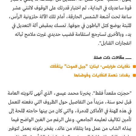
قوة ساعديك في البداية، ثم اختبار قدرتك على الوقوف لاثنتي عشر
ساعة تحت أشعة الشمس الحارقة، أمام تلك الآلة حلزونية الرأس،
المثبتة بوضع كتل الباطون في جوفها. تمسك بمقبض آلة التعديل في
يد، وبالأخرى تسترجع استقامة قضيب حديدي غيرت ملامح ثباته
انفجارات القنابل".
مقالات ذات صلة
نفايات طرابلس- لبنان: "جبل الموت" يتفكّك
بغداد: نعمة النفايات وفوضاها
"حجزت مقعداً فقط". يخبرنا محمد عيسى، الذي أنهى ثانويته العامة
قبل نحو سنة، مزيداً من التفاصيل حول الظروف التي دفعته للعمل
في هذه المهنة في الأماكن المدمرة، والتي كان من بينها حاجته الملحة إلى
تأمين تكاليف تعليمه الجامعي. وعلى الرغم من الغبن الواضح فيما
يبذله الشاب من عمل وما يتلقاه من عائد، يفخر بكونه يعمل لتوفير