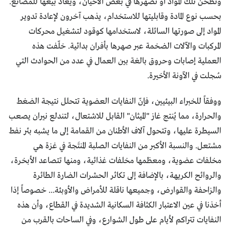
وتطحن تلك المواد أو تصهرها في بعض الأحيان، ويعاد بيعها للمصانع.
بحسب نوع المادة وقابليتها للاستخدام، يذهب آخرون لإعادة تدوير
المواد إلى صورتها السائلة، لاستخدامها كوقود لتشغيل محركات
المركبات والآلات الضخمة عبر صهرها بأفران بدائية. خلّفت هذه
العملية إصابات وحروق بالغة بين العمال في عدد من الحوادث التي
سُجلت في الآونة الأخيرة.
ووفقاً للخبراء البيئيين، فإنّ النفايات العضوية تتحلل نتيجة الضغط
والحرارة، مما يُنتج غاز "الميثان" القابل للاشتعال، لتندلع نيران يصعب
السيطرة عليها، وتتحول آلاف الأطنان من القمامة إلى ما يشبه بئر نفط
مشتعل. والنسبة الأكبر من النفايات الصلبة المنتَجة في غزة هي
مخلفات عضوية، ومعظمها مخلفات غذائية، ومنها تتصاعد الأبخرة،
والروائح الكريهة، بالإضافة إلى تكاثر الحشرات الضارة الطائرة
والزاحفة والقوارض، وجميعها ناقلة للأمراض والأوبئة... خصوصاً إذا
أخذنا في عين الاعتبار الكثافة السكانية الشديدة في القطاع، وأن هذه
النفايات تتراكم لأيام على طول الشوارع، وفي الساحات بالقرب من