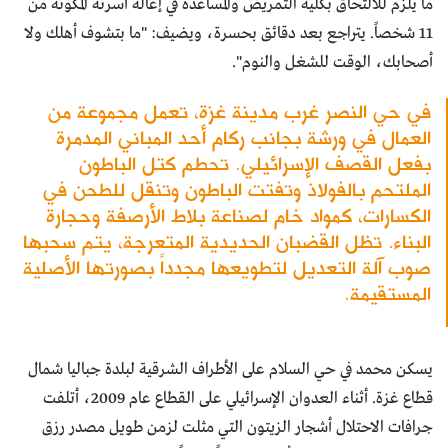
ما يلزم للالتحاق بكلية التمريض والمساعدة في إعالة أسرته المكونة من
11 شخصاً. يتراجع بعد دقائق بحسرة، ويضيف: "ما بتشوف أهلك ولا
أصحابك، الوقت للشغل والنوم".
في حي النصر غرب مدينة غزة، تعمل مجموعة من
العمال في ورشة بجانب ركام أحد المباني المدمرة
بفعل القصف الإسرائيلي. تحطم كتل الباطون
الملتحم بالفولاذ وتفتت الباطون وتنقل للطحن في
الكسارات، كمواد خام لصناعة بلاط الأرصفة وحجارة
البناء. تظل القضبان الحديدية المتعرجة، يتم سحبها
صوب آلة التعديل لتطويعها مجدداً بصورتها الأصلية
المستقيمة.
يسكن محمد في حي السلام على الأطراف الشرقية لبلدة جباليا شمال
قطاع غزة. أثناء العدوان الإسرائيلي على القطاع عام 2009، أتلفت
جرافات الاحتلال أشجار الزيتون التي مثلت لزمن طويل مصدر رزق