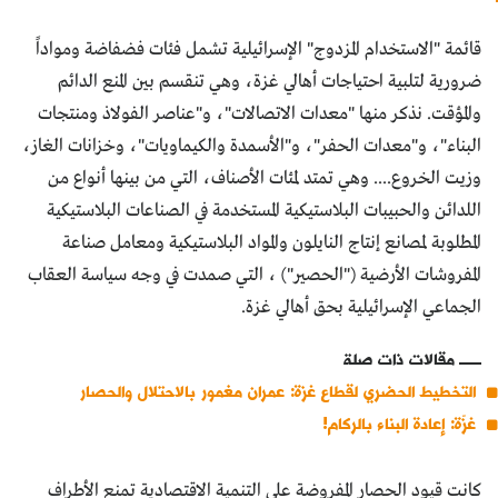
قائمة "الاستخدام المزدوج" الإسرائيلية تشمل فئات فضفاضة ومواداً
ضرورية لتلبية احتياجات أهالي غزة، وهي تنقسم بين المنع الدائم
والمؤقت. نذكر منها "معدات الاتصالات"، و"عناصر الفولاذ ومنتجات
البناء"، و"معدات الحفر"، و"الأسمدة والكيماويات"، وخزانات الغاز،
وزيت الخروع.... وهي تمتد لمئات الأصناف، التي من بينها أنواع من
اللدائن والحبيبات البلاستيكية المستخدمة في الصناعات البلاستيكية
المطلوبة لمصانع إنتاج النايلون والمواد البلاستيكية ومعامل صناعة
المفروشات الأرضية ("الحصير") ، التي صمدت في وجه سياسة العقاب
الجماعي الإسرائيلية بحق أهالي غزة.
مقالات ذات صلة
التخطيط الحضري لقطاع غزة: عمران مغمور بالاحتلال والحصار
غزّة: إعادة البناء بالركام!
كانت قيود الحصار المفروضة على التنمية الاقتصادية تمنع الأطراف