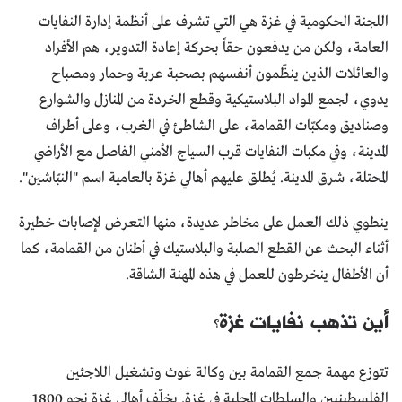
اللجنة الحكومية في غزة هي التي تشرف على أنظمة إدارة النفايات
العامة، ولكن من يدفعون حقاً بحركة إعادة التدوير، هم الأفراد
والعائلات الذين ينظّمون أنفسهم بصحبة عربة وحمار ومصباح
يدوي، لجمع المواد البلاستيكية وقطع الخردة من المنازل والشوارع
وصناديق ومكبّات القمامة، على الشاطئ في الغرب، وعلى أطراف
المدينة، وفي مكبات النفايات قرب السياج الأمني الفاصل مع الأراضي
المحتلة، شرق المدينة. يُطلق عليهم أهالي غزة بالعامية اسم "النبّاشين".
ينطوي ذلك العمل على مخاطر عديدة، منها التعرض لإصابات خطيرة
أثناء البحث عن القطع الصلبة والبلاستيك في أطنان من القمامة، كما
أن الأطفال ينخرطون للعمل في هذه المهنة الشاقة.
أين تذهب نفايات غزة؟
تتوزع مهمة جمع القمامة بين وكالة غوث وتشغيل اللاجئين
الفلسطينيين والسلطات المحلية في غزة. يخلّف أهالي غزة نحو 1800