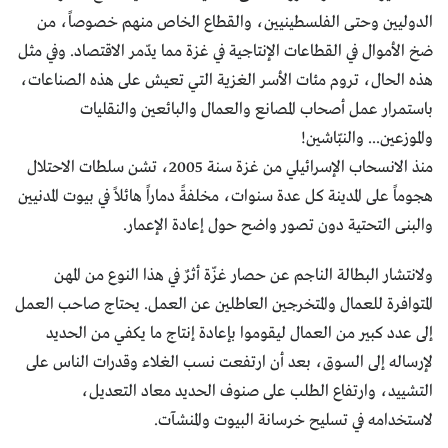
الدوليين وحتى الفلسطينيين، والقطاع الخاص منهم خصوصاً، من
ضخ الأموال في القطاعات الإنتاجية في غزة مما يدّمر الاقتصاد. وفي مثل
هذه الحال، تروم مئات الأسر الغزية التي تعيش على هذه الصناعات،
باستمرار عمل أصحاب المصانع والعمال والبائعين والنقليات
والموزعين... والنبّاشين!
منذ الانسحاب الإسرائيلي من غزة سنة 2005، تشن سلطات الاحتلال
هجوماً على المدينة كل عدة سنوات، مخلفةً دماراً هائلاً في بيوت المدنيين
والبنى التحتية دون تصور واضح حول إعادة الإعمار.
ولانتشار البطالة الناجم عن حصار غزّة أثرٌ في هذا النوع من المهن
المتوافرة للعمال والمتخرجين العاطلين عن العمل. يحتاج صاحب العمل
إلى عدد كبير من العمال ليقوموا بإعادة إنتاج ما يكفي من الحديد
لإرساله إلى السوق، بعد أن ارتفعت نسب الغلاء وقدرات الناس على
التشييد، وارتفاع الطلب على صنوف الحديد معاد التعديل،
لاستخدامه في تسليح خرسانة البيوت والمنشآت.