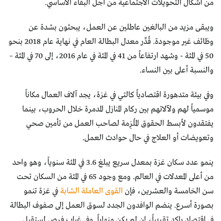
من أشكال التحويلات الاجتماعية من أجل البقاء الأساسي.
ويبقى مزيد من البالغين عاطلين عن العمل، يبحثون بشدة عن
وظائف غير موجودة. قُدِّر معدل البطالة العام في نهاية عام 2018 بنحو
50 في المئة - وشهد ارتفاعاً من 41 في المئة في عام 2016، إلى 70 في المئة –
والنسبة أعلى بين النساء.
وفي بيئة متدهورة اقتصادياً كالتي في غزة، يجد آلاف العمال مكاناً
موسمياً لهم ولآلاتهم بين ركام المنازل المدمرة خلال الحروب، بينما
يفتقدون لأبسط الحقوق المُلزِمة لصاحب العمل من تأمين صحي
وتعويضات أو العلاج في حال حوادث العمل.
ينمو عدد سكان غزة بمعدل سريع يبلغ 3.6 في المئة سنوياً، وهو واحد
من أعلى المعدلات في العالم. ومع وجود 65 في المئة من السكان تحت
سن الخامسة والعشرين، فإن
القوى العاملة الشابة
في غزة تنمو
بصورة أسرع. ينضم الوافدون الجدد لسوق العمل إلى صفوف البطالة
في اقتصاد راكد تقريباً، إن لم يكن منهاراً. وفي غياب فرص لمستقبل