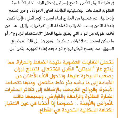
في فترات التوتر الأمني، تمنع إسرائيل إدخال المواد الخام الأساسية
المطلوبة للصناعات البلاستيكية المطابقة لمعايير الجودة، وحين تسمح
بإدخالها، عبر شحنها من الخارج لميناء اسدود الإسرائيلي، فإنّها تكون
باهظة الثمن بسبب الضرائب المضاعفة التي تفرضها إسرائيل، عدا عن
قائمة طويلة من المواد التي يُطلِق عليها المحتل "الاستخدام المزدوج"، أو
ما يمكن استخدامه لأغراض عسكرية. يؤدي هذا إلى قلة العرض في
السوق، مما يفسح المجال لرواج المواد بعد إعادة تدويرها بثمن أقل.
تتحلل النفايات العضوية نتيجة الضغط والحرارة، مما
يُنتج غاز "الميثان" القابل للاشتعال، لتندلع نيران
يصعب السيطرة عليها، وتتحول آلاف الأطنان من
القمامة إلى ما يشبه بئر نفط مشتعل. ومنها تتصاعد
الأبخرة، والروائح الكريهة، بالإضافة إلى تكاثر الحشرات
الضارة الطائرة والزاحفة والقوارض، وجميعها ناقلة
للأمراض والأوبئة... خصوصاً إذا أخذنا في عين الاعتبار
الكثافة السكانية الشديدة في القطاع.