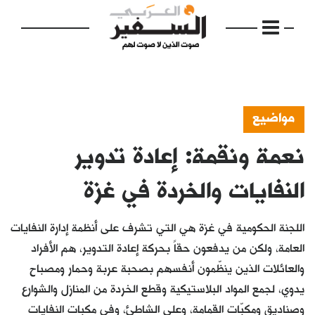
مواضيع
نعمة ونقمة: إعادة تدوير
الرئيسية
مواضيع
النفايات والخردة في غزة
إفتتاحية
اللجنة الحكومية في غزة هي التي تشرف على أنظمة إدارة النفايات
فكرة
العامة، ولكن من يدفعون حقاً بحركة إعادة التدوير، هم الأفراد
والعائلات الذين ينظّمون أنفسهم بصحبة عربة وحمار ومصباح
دفاتر
يدوي، لجمع المواد البلاستيكية وقطع الخردة من المنازل والشوارع
بالصورة
وصناديق ومكبّات القمامة، وعلى الشاطئ، وفي مكبات النفايات