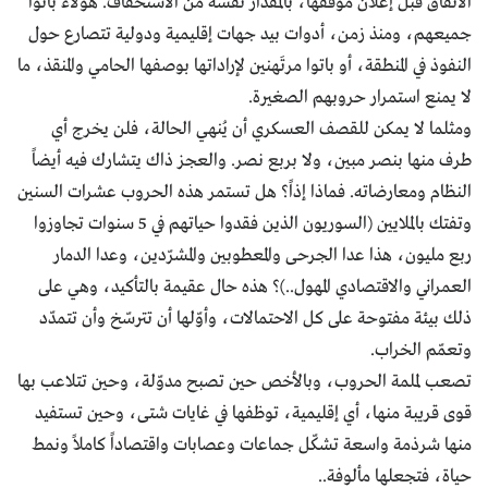
الاتفاق قبل إعلان موقفها، بالمقدار نفسه من الاستخفاف. هؤلاء باتوا
جميعهم، ومنذ زمن، أدوات بيد جهات إقليمية ودولية تتصارع حول
النفوذ في المنطقة، أو باتوا مرتَهنين لإراداتها بوصفها الحامي والمنقذ، ما
لا يمنع استمرار حروبهم الصغيرة.
ومثلما لا يمكن للقصف العسكري أن يُنهي الحالة، فلن يخرج أي
طرف منها بنصر مبين، ولا بربع نصر. والعجز ذاك يتشارك فيه أيضاً
النظام ومعارضاته. فماذا إذاً؟ هل تستمر هذه الحروب عشرات السنين
وتفتك بالملايين (السوريون الذين فقدوا حياتهم في 5 سنوات تجاوزوا
ربع مليون، هذا عدا الجرحى والمعطوبين والمشرّدين، وعدا الدمار
العمراني والاقتصادي المهول..)؟ هذه حال عقيمة بالتأكيد، وهي على
ذلك بيئة مفتوحة على كل الاحتمالات، وأوّلها أن تترسّخ وأن تتمدّد
وتعمّم الخراب.
تصعب لملمة الحروب، وبالأخص حين تصبح مدوّلة، وحين تتلاعب بها
قوى قريبة منها، أي إقليمية، توظفها في غايات شتى، وحين تستفيد
منها شرذمة واسعة تشكّل جماعات وعصابات واقتصاداً كاملاً ونمط
حياة، فتجعلها مألوفة..