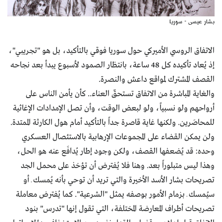
بشار عيسى - سوريا
الاتفاق الروسي الأميركي حول سوريا فوقي بالتأكيد، بل هو "تجريبي"،
إذ يُعاد تأكيده كل 48 ساعة، بانتظار الصمود لأسبوع يبدأ بعد نجاحه
القصف المشترك لمواقع داعش والنصرة.
والغاية المباشرة من الاتفاق تستحقّ العناء.. كأن يأمن الناس على
أرواحهم ولو نسبياً، ولو لبعض الوقت، وأن تصل الإمدادات الإغاثية
للمحاصَرين. ولكنها غاية قاصرة جداً بالتأكيد أمام هول الكارثة الممتدة.
ولن يمكن القضاء على المجموعات الإرهابية بالاستئصال العسكري
وحده: قد يُضعفها القصف، ولكن وجود إطار يُدافَع عنه هو الحل،
وهذا ليس متبلوراً بعد. وهنا فلا يُفترض أن تؤخذ على محمل الجد
تصريحات بشار الأسد الأخيرة والتي تريد أن توحي بأنه يُمسك ـ أو
سيُمسك ـ بزمام الأمور بوصفه يمثل "الشرعية". كما يُفترض معاملة
تصريحات أطراف المعارضة المختلفة، التي تقول إنها "تدرس" بنود