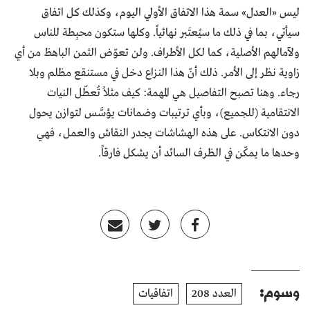
ليس «العدل» سمة هذا الاتفاق الأولي اليوم، وكذلك كل اتفاق
سيأتي، بما في ذلك ما سيُعتَبر نهائياً. وكلها ستكون محبِطة للناس
ولآمالهم الأصلية، كما لكل الأطراف. ولن تعوّض الثمن الباهظ من أي
زاوية نظر إلى الأمر. ذلك أنّ هذا النزاع دخل في مستنقع مظلم وبلا
رجاء. وهنا تصبح التفاصيل هي المهمة: كيف مثلاً تُعطّل النيات
الانتقامية (للجميع)، وبأي ترتيبات وضمانات يؤسَّس لتوازن يحول
دون الانتكاس. على هذه الهشاشات يجدر النقاش والعمل، فهي
وحدها ما يمكّن في الظرف السائد أن يشكل فارقاً.
وسوم:
العدد 208
اتفاقيات