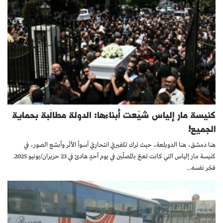
كنيسة مار إلياس شيّعت أبناءها: الدولة مطالَبة بحماية
الجميع!
هنا دمشق، هنا الدويلعة، حيث ترك تكفيريّ انتحاريّ أسوأ الأثَر وأبشع الصور، في
كنيسة مار إلياس التي كانت تعجّ بالمصلّين في يوم أحدٍ هادئ في 23 حزيران/يونيو 2025.
فجّر نفسه...