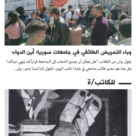
وباء التحريض الطائفي في جامعات سوريا: أين الدواء؟
يقول بيان من الطلاب: "هل يُعقَل أن يصبح الذهاب إلى الجامعة قراراً قد يُنهي حياتك؟
هل هذا هو مصير طالب جامعي في بلده؟ نكتب اليوم، لنقول إننا لسنا بخير، وإن...
للكاتب/ة