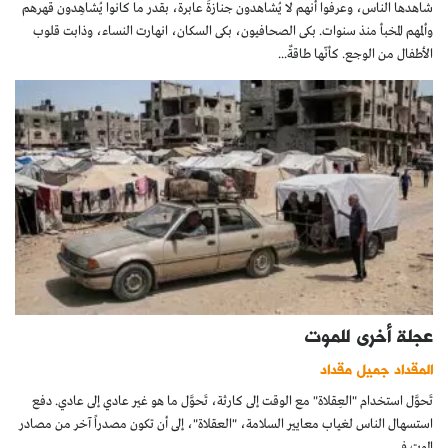
شاهدها الناس، وعرفوا أنهم لا يُشاهدون جنازةً عابرة، بقدر ما كانوا يُشاهِدون قهرهم
وألمهم المخبأ منذ سنوات. بكى الصحافيون، بكى السكان، انهارت النساء، وذابت قلوب
الأطفال من الوجع. كأنّها طاقةٌ...
عجلة أخرى للموت
المقداد جميل مقداد
تَحوَّل استخدام "العِقلاة" مع الوقت إلى كارثة، تَحوَّل ما هو غير عادي إلى عادي. دفع
استسهال الناس لغياب معايير السلامة، "العقلاة"، إلى أن تكون مصدراً آخر من مصادر
الموت في...