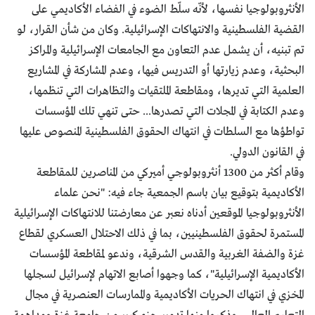
الأنثروبولوجيا نفسها، لأنّه سلّط الضوء في الفضاء الأكاديمي على
القضية الفلسطينية والانتهاكات الإسرائيلية. وكان من شأن القرار، لو
تم تبنيه، أن يشمل عدم التعاون مع الجامعات الإسرائيلية والمراكز
البحثية، وعدم زيارتها أو التدريس فيها، وعدم المشاركة في المشاريع
العلمية التي تديرها، ومقاطعة الملتقيات والتظاهرات التي تنظمها،
وعدم الكتابة في المجلات التي تصدرها... حتى تنهي تلك المؤسسات
تواطؤها مع السلطات في انتهاك الحقوق الفلسطينية المنصوص عليها
في القانون الدولي.
وقام أكثر من 1300 أنثروبولوجي أميركي من المناصرين للمقاطعة
الأكاديمية بتوقيع بيان باسم الجمعية جاء فيه: "نحن علماء
الأنثروبولوجيا الموقعين أدناه نعبر عن معارضتنا للانتهاكات الإسرائيلية
المستمرة لحقوق الفلسطينيين، بما في ذلك الاحتلال العسكري لقطاع
غزة والضفة الغربية والقدس الشرقية، وندعو لمقاطعة المؤسسات
الأكاديمية الإسرائيلية"، كما وجهوا أصابع الاتهام لإسرائيل لسجلها
المخزي في انتهاك الحريات الأكاديمية والممارسات العنصرية في مجال