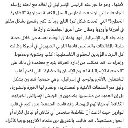
لأمنها، وهو ما عبر عنه الرئيس الإسرائيلي في لقائه مع لجنة رؤساء
الجامعات التي اجتمعت لتدارس السبل الكفيلة بمواجهة "الظاهرة
الخطيرة" التي اتخذت شكل كرة الثلج وبدأت تكبر وتتسع بشكل مقلق
في أميركا وأوروبا وتطال حتى أعرق الجامعات وأرقاها.
وقد جاء الرد الإسرائيلي قويا ونذلا في الوقت نفسه من خلال حملة
مليئة بالمغالطات والتدليس قادها اللوبي الصهيوني في أميركا وطالت
كل النزهاء المؤيدين للحقوق الفلسطينية: كذب وتشويه وضغوط
وإغراءات. كما تمكنت من إدارة المعركة بنجاح معتمدة في ذلك على
"الجمعية الإسرائيلية لعلوم الإنسان والحضارة" التي تضم أغلب
المشتغلين بالأنثروبولوجيا في إسرائيل، وهي جمعية تتعاون بشكل
وثيق مع السلطات الأمنية والعسكرية، وتقدم لها الخبرة والمشورة،
بل إن العديد من منتسبيها يخدمون في الجيش الإسرائيلي لخبرتهم
الثقافية أو مهاراتهم المنهجية. وقد قامت الجمعية بدور كبير في قلب
الموازين حيث ادّعت أنّ المقاطعة ستجعل أي نقاش أو تبادل للآراء أو
الحوار مستحيلاً، كما طالبت بالتفريق بين علماء الأنثروبولوجيا كأفراد