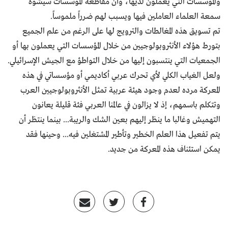
والمؤسسات التي يعملون لديها، وأنّ مقاطعة المؤسسات سيشوه
سمعة العلماء العاملين فيها ويسبب لهم ضرراً ملموساً.
تم تسويق هذه المغالطات والترويج لها على الرغم من علم الجميع
بتورط هؤلاء الأنثروبولوجيين من خلال المؤسسات التي يعملون بها أو
الجمعيات التي ينتسبون إليها من خلال التواطؤ مع الجيش الإسرائيلي.
ولعل الغياب الكلي لأي تحرك عربي أكاديمي أو مؤسساتي في هذه
المعركة مرده لعدم وجود هيئة عربية تمثل الأنثروبولوجيين العرب
وتتكلم باسمهم، إذ لا يزالون في عالمنا العربي فئة قليلة يعانون
التهميش وغالبا ما ينظر إليهم بعين الشك والريبة... بينما ينتظر أن
يتم تفعيل هذا العلم الخطير وتأطير المشتغلين فيه... وحينها فقد
يمكن استئناف هذه المعركة من جديد.