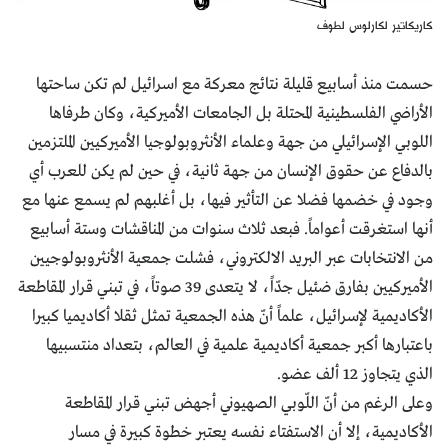
كاريكاتير لكارلوس لطوف
حسمت منذ أسابيع قليلة نتائج معركة مع اسرائيل لم تكن ساحتها
الأراضي الفلسطينية المحتلة بل الجامعات الأميركية، وكان طرفاها
اللوبي الإسرائيلي من جهة وعلماء الأنثروبولوجيا الأميركيين الملتزمين
بالدفاع عن حقوق الإنسان من جهة ثانية، في حين لم يكن للعرب أي
وجود في خضمها فضلا عن التأثير فيها، بل أغلبهم لم يسمع عنها مع
أنها استغرقت أعواماً. فبعد ثلاث سنوات من المناقشات وستة أسابيع
من الانتخابات عبر البريد الالكتروني، فشلت جمعية الأنثروبولوجيين
الأميركيين بفارق ضئيل جدّاً، لا يتعدى 39 صوتاً، في تبني قرار المقاطعة
الأكاديمية لإسرائيل، علماً أنّ هذه الجمعية تمثل ثقلا أكاديميا كبيرا
باعتبارها أكبر جمعية أكاديمية علمية في العالم، بتعداد منتسبيها
الذي يتجاوز 12 ألف عضو.
وعلى الرغم من أنّ اللّوبي الصهيوني أجهض تبني قرار المقاطعة
الأكاديمية، إلا أن الاستفتاء نفسه يعتبر خطوة كبيرة في مسار