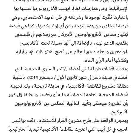
لإسرائيل، وأن المقاطعة طريقة احتجاج ضد الممارسات الكولونيالية
الإسرائيلية. وهي ممارسات لطالما اتهمت الأنثروبولوجيا نفسها بها
باعتبارها نظّرت لوجودها وشرعنته في ظل العهد الاستعماري. وهي
فرصة للتخلص من هذه التهمة ومن أي إرث يخصها، كما هي فرصة
لإظهار تضامن الأنثروبولوجيين الأميركان مع زملائهم في فلسطين
وتقديم الدعم لهم، بالإضافة إلى أنّها وسيلة لحث الأكاديميين
الجامعيين والعلماء عبر العالم على فضح الانتهاكات الإسرائيلية
وكشفها أمام الرأي العام.
وبعد مناقشات طويلة تبنى أعضاء المؤتمر السنوي للجمعية الذي
انعقد في مدينة دنفر في شهر كانون الأول / ديسمبر 2015، بأغلبية
مطلقة مشروع المقاطعة الأكاديمية، في سابقة تاريخية، وتم تحويله
لأعضاء الجمعية العامة للمصادقة عليه أو رفضه، وسط تفاؤل كبير
بأن المشروع سيحظى بتأييد الغالبية العظمى من الأنثروبولوجيين
الأميركيين.
وبمجرد الموافقة على طرح مشروع القرار للاستفتاء، دقت نواقيس
الحرب في تل أبيب التي اعتبرت المقاطعة الأكاديمية تهديداً استراتيجياً