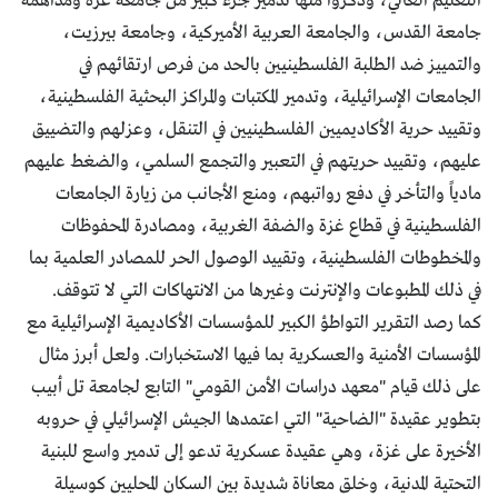
التعليم العالي، وذكروا منها تدمير جزء كبير من جامعة غزة ومداهمة
جامعة القدس، والجامعة العربية الأميركية، وجامعة بيرزيت،
والتمييز ضد الطلبة الفلسطينيين بالحد من فرص ارتقائهم في
الجامعات الإسرائيلية، وتدمير المكتبات والمراكز البحثية الفلسطينية،
وتقييد حرية الأكاديميين الفلسطينيين في التنقل، وعزلهم والتضييق
عليهم، وتقييد حريتهم في التعبير والتجمع السلمي، والضغط عليهم
مادياً والتأخر في دفع رواتبهم، ومنع الأجانب من زيارة الجامعات
الفلسطينية في قطاع غزة والضفة الغربية، ومصادرة المحفوظات
والمخطوطات الفلسطينية، وتقييد الوصول الحر للمصادر العلمية بما
في ذلك المطبوعات والإنترنت وغيرها من الانتهاكات التي لا تتوقف.
كما رصد التقرير التواطؤ الكبير للمؤسسات الأكاديمية الإسرائيلية مع
المؤسسات الأمنية والعسكرية بما فيها الاستخبارات. ولعل أبرز مثال
على ذلك قيام "معهد دراسات الأمن القومي" التابع لجامعة تل أبيب
بتطوير عقيدة "الضاحية" التي اعتمدها الجيش الإسرائيلي في حروبه
الأخيرة على غزة، وهي عقيدة عسكرية تدعو إلى تدمير واسع للبنية
التحتية المدنية، وخلق معاناة شديدة بين السكان المحليين كوسيلة