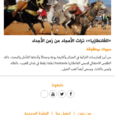
«الفانطازيا»: تراث الأمجاد من زمن الأجداد
مبروك بوطقوقة
من أبرز الممارسات التراثية في الجزائر وأكثرها روعة وجمالاً وأدْعاها للتأمل والبحث، ذلك
الطقس الاحتفالي المسمى الفانطازيا Fantasia (هكذا يلفظ في بلدان المغرب، بالطاء
وليس بالتاء)، ويسمى أيضاً لعب الخيل...
تابعونا
من نحن
اتصل بنا
النشرة البريدية