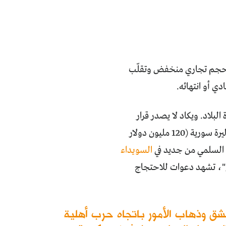
 وحجم تجاري منخفض وتقلّب
دي أو انتهائه.
لبلاد. ويكاد لا يصدر قرار
حكومي دون أن تتناوله ألسنة الناس بالنقد اللاذع، مثل تخصيص سبعة مليارات ليرة سورية (120 مليون دولار
ج السلمي من جديد في
السويداء
م"، تشهد دعوات للاحتجاج
ق وذهاب اﻷمور باتجاه حرب أهلية