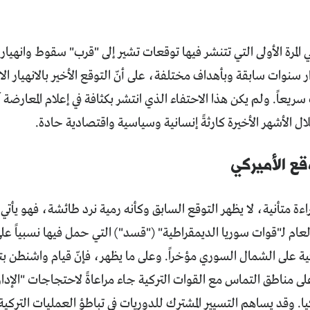
المرة اﻷولى التي تتنشر فيها توقعات تشير إلى "قرب" سقوط وانهيا
 سنوات سابقة وبأهداف مختلفة، على أنّ التوقع الأخير بالانهيار 
عاً. ولم يكن هذا الاحتفاء الذي انتشر بكثافة في إعلام المعارضة آتي
ل اﻷشهر اﻷخيرة كارثةً إنسانية وسياسية واقتصادية حادة.
قع اﻷميركي
قراءة متأنية، لا يظهر التوقع السابق وكأنه رمية نرد طائشة، فهو يأ
لعام لـ"قوات سوريا الديمقراطية" ("قسد") التي حمل فيها نسبياً على
ية على الشمال السوري مؤخراً. وعلى ما يظهر، فإنّ قيام واشنطن 
ى مناطق التماس مع القوات التركية جاء مراعاةً لاحتجاجات "اﻹدار
كيا. وقد يساهم التسيير المشترك للدوريات في تباطؤ العمليات التركي