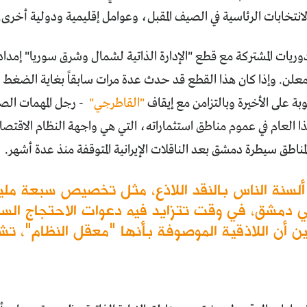
لانتخابات الرئاسية في الصيف المقبل، وعوامل إقليمية ودولية أخرى.
لدوريات المشتركة مع قطع "اﻹدارة الذاتية لشمال وشرق سوريا" إم
علن. وإذا كان هذا القطع قد حدث عدة مرات سابقاً بغاية الضغط ع
 على اﻷخيرة وبالتزامن مع إيقاف
"القاطرجي"
- رجل المهمات الصعب
ذا العام في عموم مناطق استثماراته، التي هي واجهة النظام الاقتصادي
لمناطق سيطرة دمشق بعد الناقلات اﻹيرانية المتوقفة منذ عدة أشهر.
ي دمشق، في وقت تتزايد فيه دعوات الاحتجاج الس
أن اللاذقية الموصوفة بأنها "معقل النظام"، تش