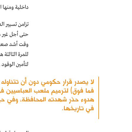
داخلية ومنها ا
تزامن تسيير ا
حتى أجل غير م
وقت أشد صعوبة
للمرة الثالثة ه
لتأمين الوقود 
فما فوق) لترميم ملعب العباسيين ف
هدوء حذر شهدته المحافظة، وفي حين 
في تاريخها.