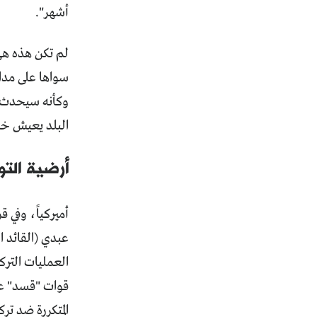
أشهر".
لم تكن هذه هي 
سواها على مدار
وكأنه سيحدث سري
البلد يعيش خلا
أرضية التو
أميركياً، وفي 
عبدي (القائد ا
العمليات الترك
قوات "قسد" عل
المتكررة ضد تر