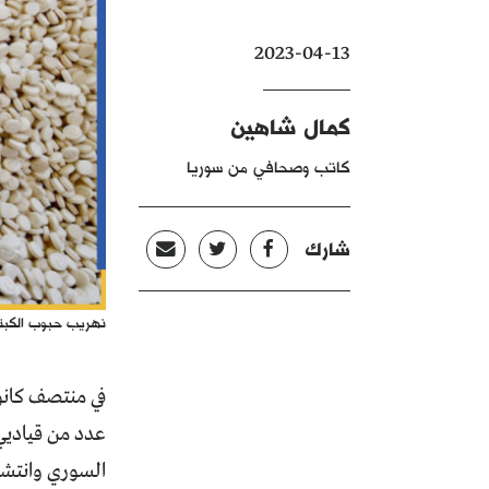
2023-04-13
كمال شاهين
كاتب وصحافي من سوريا
شارك
نهريب حبوب الكبت
عدد من قياديي 
السوري وانتشرت