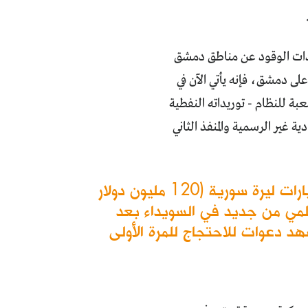
دادات الوقود عن مناطق دمشق
لى دمشق، فإنه يأتي اﻵن في
ة للنظام - توريداته النفطية
ة غير الرسمية والمنفذ الثاني
لا يصدر قرار حكومي دون أن تتناوله ألسنة الناس بالنقد اللاذع، مثل تخصيص سبعة مليارات ليرة سورية (120 مليون دولار
لمي من جديد في السويداء بعد
هد دعوات للاحتجاج للمرة اﻷولى