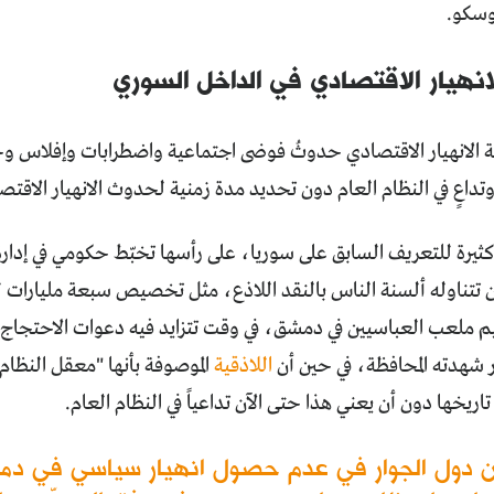
سكو.
نهيار الاقتصادي في الداخل السوري
ة الانهيار الاقتصادي حدوثُ فوضى اجتماعية واضطرابات وإفلاس
تداعٍ في النظام العام دون تحديد مدة زمنية لحدوث الانهيار الاقتصا
ثيرة للتعريف السابق على سوريا، على رأسها تخبّط حكومي في إدارة ا
يم ملعب العباسيين في دمشق، في وقت تتزايد فيه دعوات الاحتجا
شهدته المحافظة، في حين أن
اللاذقية
الموصوفة بأنها "معقل النظا
تاريخها دون أن يعني هذا حتى الآن تداعياً في النظام العام.
ن دول الجوار في عدم حصول انهيار سياسي في دمش