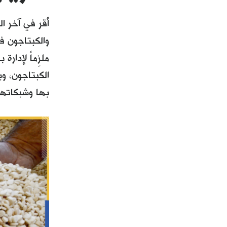
ملزِماً ﻹدارة
بها وشبكاتها