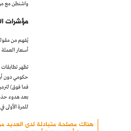
واشنطن مع مو
مؤشرات الا
يُفهم من مقول
أسعار العملة و
تظهر تطابقات ك
فما فوق) لترم
بعد هدوء حذر 
للمرة اﻷولى في 
هناك مصلحة متبادلة لدى العديد م