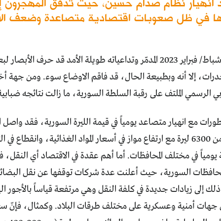
يد انهيار نظام صدام حسين، حيث تدفق المهجّرون 
ها في ظل صعوبات اقتصادية متصاعدة وضعف الاه
وإن كان زلزال شباط/ فبراير 2023 المدمّر وتداعياته طويلة الأمد قد حر
درات، إلا أنه وبطبيعة الحال، قد فاقم الاوضاع سوء. ومن جهة أخ
بي الرسمي الملتف على رقبة السلطة السورية، ما زالت نتائجه ضبابية
طورات مع انهيار متصاعد يومياً في قيمة الليرة السورية، فقد واصل ال
وصل إلى أكثر من 6300 ليرة مع ارتفاع مواز في أسعار المواد الغذائية، وانقطاع
مياً في مختلف المحافظات. أما أهم عقدة في الاقتصاد أي النقل، فق
لمحافظات السورية، حيث أعلنت عدة شركات توقفها عن نقل البضائع 
لك إلى زيادات جديدة في كلفة النقل وهي مرتفعة قياساً بالأجور ال
 جهات أمنية وعسكرية على مختلف طرقات البلاد. وكمثال، فإنّ سع