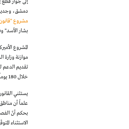
إلى جوار قطع 
دمشق، وجديدها إقرا
مشروع "قانون"
بشار اﻷسد" وفق
المشروع اﻷميرك
تقديم الدعم ل
خلال 180 يوماً لتعطيل وتفكيك إنتاج المخدرات والاتجار بها وشبكاتها في سوريا.
يستثني القانو
علماً أن مناطق
بحكم أنّ الفصا
الاستثناء المت