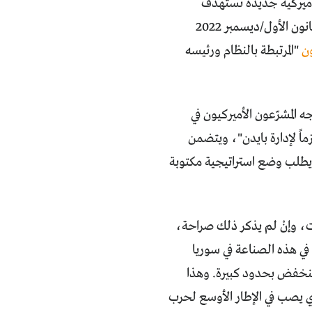
أميركية جديدة تستهدف
ن
"المرتبطة بالنظام ورئيسه
ه المشرّعون اﻷميركيون في
دعم من 83 سيناتوراً ومعارضة 11، وأصبح "ملزماً ﻹدارة بايدن"، ويتضمن
ويطلب وضع استراتيجية مكتوبة
ت، وإنْ لم يذكر ذلك صراحة،
في هذه الصناعة في سوريا
 ينخفض بحدود كبيرة. وهذا
الذي يصب في اﻹطار اﻷوسع لحرب