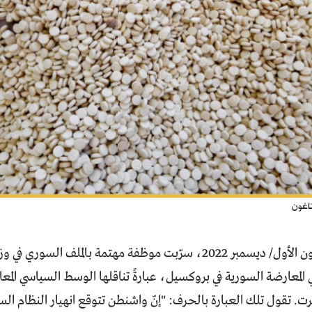
اغون
في منتصف كانون الأول/ ديسمبر 2022، سرّبت موظفة مهتمة بالملف ا
المعارضة السورية في بروكسيل، عبارةً تناقلها الوسط السياسي ال
. تقول تلك العبارة بالحرف: "إنّ واشنطن تتوقع انهيار النظام ال