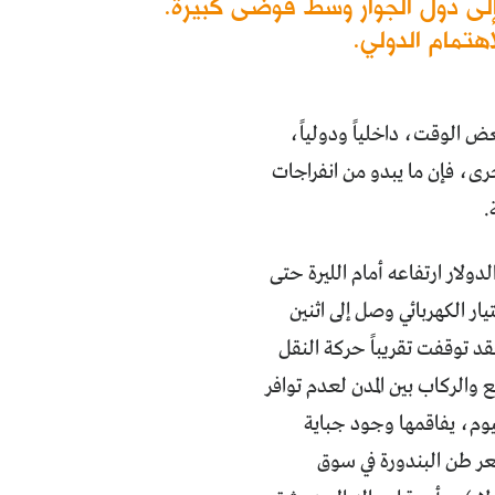
إلى دول الجوار وسط فوضى كبيرة.
تمام الدولي.
ف الأبصار لبعض الوقت، داخلياً ودولياً،
رى، فإن ما يبدو من انفراجات
.
دولار ارتفاعه أمام الليرة حتى
 في التيار الكهربائي وصل إلى اثنين
د توقفت تقريباً حركة النقل
والركاب بين المدن لعدم توافر
يوم، يفاقمها وجود جباية
ر طن البندورة في سوق