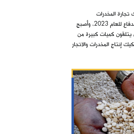
تفكيك تجارة المخدرات
والكبتاجون في سوريا". وقد دمجه المُشرّعون اﻷميركيون في موازنة وزارة الدفاع للعام 2023، وأصبح
ن يتلقون كميات كبيرة من
بة خلال 180 يوماً لتعطيل وتفكيك إنتاج المخدرات والاتجار