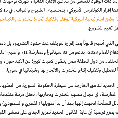
إمدادات الوقود لدمشق من مناطق اﻹدارة الذاتية، ظهرت توجهات 
ر الكونغرس اﻷميركي، بمجلسيه، الشيوخ والنواب، في 15 كانون اﻷول/ديسمبر 2022
 وضع استراتيجية أميركية لوقف وتفكيك تجارة المخدرات والكبتاجو
 تعبير المشروع.
ي الذي أصبح قانوناً بعد إقراره لم يقف عند حدود التشريع، بل دمج
موازنة وزارة الدفاع للعام 2023، ب
لحلفاء من دول المنطقة ممن يتلقون كميات كبيرة من الكبتاجون، 
ن الجديد المناطق الخارجة عن سيطرة الحكومة السورية من العقوبا
 المعارضة، في مجال تصنيع المخدرات وتجارتها، تحتل مرتبة متقدمة 
ئل المسلّحة اتجهت إليها بعد أن بدأ تمويلها (القطري والسعودي)
وقَع يعزز فرضية أنّ غاية القانون الجديد تعزيز الخِناق على دمشق 