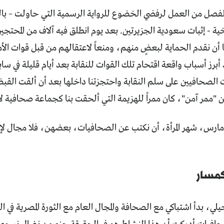
فصل من العمل لرفضي الخضوع للرواية الرسمية التي حاولت – با
يخية - إثبات سعودية الجزيرتين. بعد يوم انطلق فيه آلاف من المحتجين
ا أن نقدم الحماية لبعضٍ منهم، ومنعاً لاعتقالهم من قبل قوات ال
برز أسباب واقعة اقتحام تلك القوات للنقابة بعد أيام قليلة في ساب
الصحافيين على سلم النقابة واحتجزتنا داخلها بعد أن ألقت القب
"ممر آمن"، كان ممراً للهزيمة التي ألحقت بنا كجماعة صحافية لاح
/مارس، شهر المرأة، أن نكتب عن الصحافيات، بعضهن، فلا مجال لإ
مسار