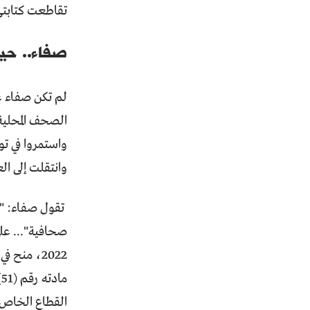
تقاطعت كتابتي 
صفاء.. حين
لم تكن صفاء عا
الصحف المحلية
واستمروا في ت
وانتقلت إلى ال
تقول صفاء: "ح
صحافية"... على
م
القطاع الخاص 