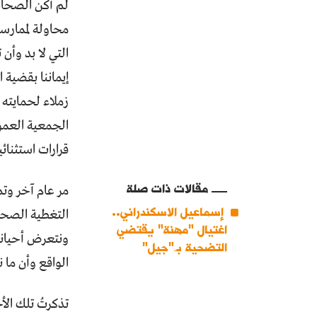
لم أكن الصحاف
محاولة لممارس
التي لا بد وأن
زملاء لحمايته،
الجمعية العمو
قرارات استثنائي
مقالات ذات صلة
مر عام آخر وت
إسماعيل الاسكندراني..
التغطية الصحاف
اغتيال "مهنة" يقتضي
ونتعرض أحياناً
التضحية بـ"جيل"
الواقع وأن ما ن
تذكرتُ تلك الأ