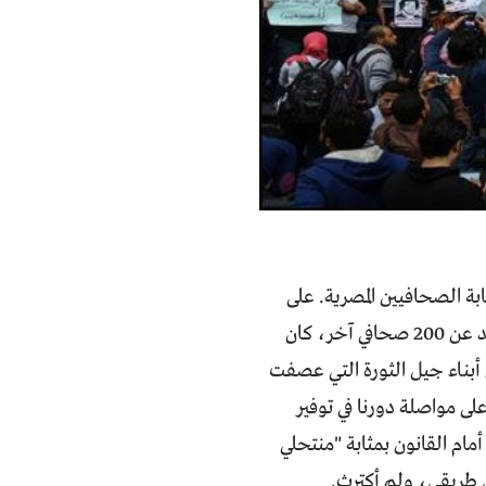
لنقابة الصحافيين المصرية. على
الرغم من شعوري بالهزيمة وبالظلم، إلا أن نبأ تأجيل قيدي بالنقابة، ومعي ما يزيد عن 200 صحافي آخر، كان
ن أبناء جيل الثورة التي عصفت
 الأحداث وثباتنا على مواصلة دورنا في توفير
مام القانون بمثابة "منتحلي
ي طريقي، ولم أكترث.