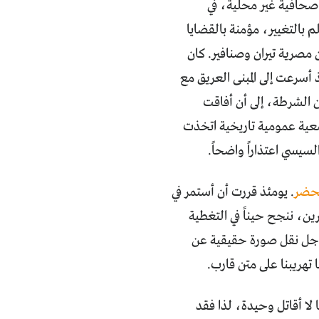
 صحافية غير محلية، في
بالتغيير، مؤمنة بالقضايا
 مصرية تيران وصنافير. كان
ع عن الأرض سبباً في واقعة اقتحام النقابة في العام 2016. يومئذ أسرعت إلى المبنى العريق مع
ن الشرطة، إلى أن أفاقت
معية عمومية تاريخية اتخذت
لسيسي اعتذاراً واضحاً.
لحضر
. يومئذ قررت أن أستمر في
ن، ننجح حيناً في التغطية
ن أجل نقل صورة حقيقية عن
 تهريبنا على متن قارب.
 لا أقاتل وحيدة، لذا فقد