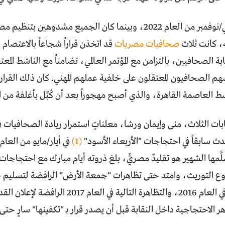
، كانت ثلاث
صحافيات مصريات
قد اتخذن قراراً شجاعاً بالاعتصام 
بة الصحافيين، بالتزامن مع المؤتمر العالمي، تضامناً مع الناشط المع
هم الصحافيون المعتقلون على خلفية عملهم المهني. كان ذلك القرار ب
ن وسط العاصمة القاهرة، والذي أصبح مهجوراً بعد أن كُبِّل بأغلفة م
ت الثلاث، منى وإيمان ورشا، معلناتٍ استمرار ريادة الصحافيات 
ث سابقاً في احتجاجات "الأربعاء الأسود"
(1)
لَّمها الشهير هو تقليدٌ مصريٌّ، بلغ ذروته أيام مبارك مع احتجاجات
 التوريث، وامتد حتى تظاهرات "جمعة الأرض" الرافضة لتسليم جزي
إلى السعودية في العام 2016، والتظاهرة التال
هر الاحتجاجية داخل النقابة قبل أن يصدر قرار بـ "تكفينها" سارٍ حتى