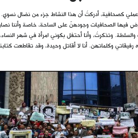
ملي كصحافية، أدركتُ أن هذا النشاط جزء من نضال نسوي. أد
 فيها الصحافيات وجودهنّ على الساحة، خاصة وأننا نصارع
والسلطة. وتذكرتُ، وأنا أحتفل بكوني امرأة في شهر النساء، ا
رفيقاتي وكلماتهن. أنا لا أقاتل وحيدة، وقد تقاطعت كتابتي