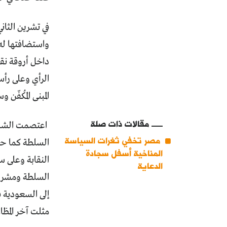
واستضافتها له
داخل أروقة نقا
الرأي وعلى رأس
المبنى المُكفّ
مقالات ذات صلة
اعتصمت الشابا
مصر تخفي ثغرات السياسة
السلطة كما حد
المناخية أسفل سجادة
النقابة وعلى س
الدعاية
السلطة ومشروع
مثلت آخر المظا