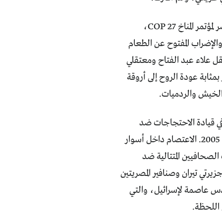
في تشرين الثاني/نوفمبر من العام 2022، وبينما كان الجميع مشدوهين بتنظيم مصر لمؤتمر المناخ COP 27،
والإضراب المفتوح عن الطعام
تقل علاء عبد الفتاح ومعتقلي
مثابة عودة الروح إلى أروقة
ن الخيش والردميات.
في قيادة الاحتجاجات ضد
في أيار/مايو من العام 2005. الاعتصام داخل أسوار
 الصحافيين المتتالية ضد
رتي تيران وصنافير المصريتين
ية في العام 2017 الرافضة لإعلان القدس عاصمة لإسرائيل، والتي
 اللحظة.