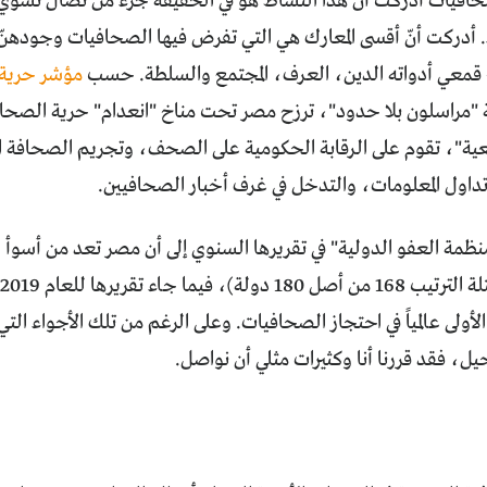
افيات أدركت أن هذا النشاط هو في الحقيقة جزء من نضال نسوي، ن
. أدركت أنّ أقسى المعارك هي التي تفرض فيها الصحافيات وجودهنّ
 قمعي أدواته الدين، العرف، المجتمع والسلطة. حسب
مؤشر حرية
"مراسلون بلا حدود"، ترزح مصر تحت مناخ "انعدام" حرية الصحاف
عية"، تقوم على الرقابة الحكومية على الصحف، وتجريم الصحافة ال
 تداول المعلومات، والتدخل في غرف أخبار الصحافيين.
ظمة العفو الدولية" في تقريرها السنوي إلى أن مصر تعد من أسوأ
ا
الأولى عالمياً في احتجاز الصحافيات. وعلى الرغم من تلك الأجواء ا
حيل، فقد قررنا أنا وكثيرات مثلي أن نواصل.