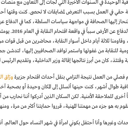
ية الوحيدة في السنوات الأخيرة التي لجأت إلى التعاون مع منصات
ة حقي في العمل بسبب التعرض لمضايقات لا تحصى. كنت وقتها أحلم 
 تنحاز إليها الصحافة في مواجهة سياسات السلطة، كما في الدفاع عن
إيماننا بقضية الدفا
 وقاومنا ثلاثة أيام داخل أسوار النقابة، محاصَرين من قبل قوات م
مية للنقابة من غفوتها واستمر توافد الصحافيين إليها، لتدشن ج
ة وقتئذ، كان من أبرز نتائجها إقالة وزير الداخلية، وتقديم الرئيس ا
م فصلي من العمل نتيجة التزامي بنقل أحداث اقتحام جزيرة
ورّاق ا
ية طوال أشهر، كنت حينها أتسلل إلى المكان وحيدة أو بصحبة آخري
 أخرى للملاحقة الأمنية. لكن السكان الذين أدركوا أننا نحارب م
قوم به هو جزء من مهمتنا المهنية، قرروا حمايتنا أكثر من مرة، ومنها
حداث وغيرها وأنا أحتفل بكوني امرأة في شهر النساء حول العالم. أنا