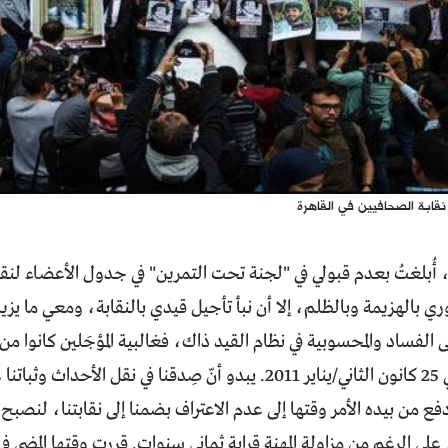
نقابة الصحافيين في القاهرة
ي العام 2018، أُبلغتُ بعدم قبولي في "لجنة تحت التمرين" في جدول الأعضاء 
ى الفساد والمحسوبية في نظام القيد ذاك، فغالبية المؤجَلين كانوا م
بنظام مبارك في 25 كانون الثاني/يناير 2011. يبدو أنّ صِدقنا في نقل
 من بيده الأمر وقتها إلى عدم الاعتراف بضمنا إلى نقابتنا، لنصبح أ
ى الرغم من مزاولة المهنة قرابة ثماني سنوات. قررت وقتها المضي ف