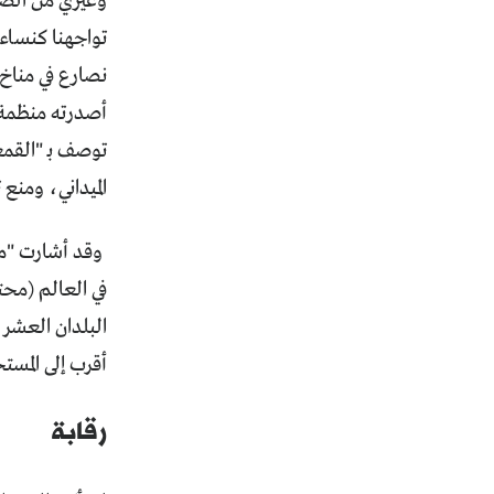
وغيري من الصح
تواجهنا كنساء
نصارع في مناخ
أصدرته منظمة 
توصف بـ "القم
الميداني، ومنع
وقد أشارت "من
البلدان العشر 
أقرب إلى المست
رقابة