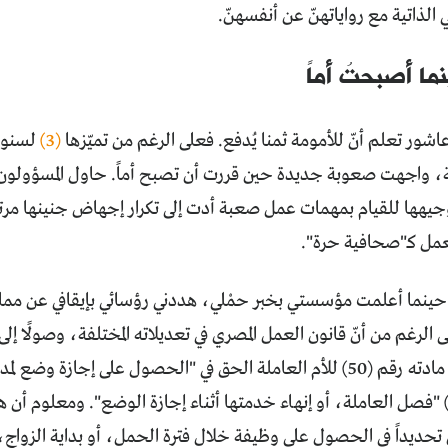
الذاتية مع رواياتهنّ عن أنفسهنّ.
ما أصبحتُ أماً
شور تعلم أنّ للأمومة ثمنا يُدفع. فعلى الرغم من تميّزها
(3)
لسنوات
، واجهت صعوبة جديدة حين قررت أن تصبح أماً. حاول المسؤولون 
وجيهها للقيام بمهمات عمل صعبة أدت إلى تكرار إجهاض جنينها مرت
عمل كـ"صحافية حرة".
ينما أعلمت مؤسستي بخبر حمْلي، هددني رؤسائي بإيقافي عن مم
 الرغم من أنّ قانون العمل المصري في تعديلاته المختلفة، وصولًا إلى
2022، منح في مادته رقم (50) للأم العاملة الحق في "الحصول على إجازة
ادته رقم (51) "فصل العاملة، أو إنهاء خدمتها أثناء إجازة الوضع". ومعلوم
تحديداً في الحصول على وظيفة خلال فترة الحمل، أو بداية الزواج