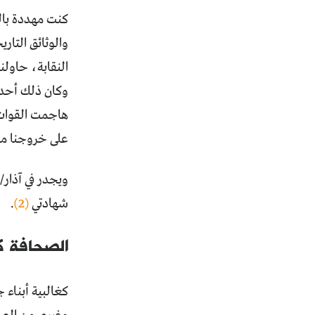
كنت مهددة بال
والوثائق التار
النقابة، حاولن
وكان ذلك أحد أ
هاجمت القوات 
على خروجنا من 
ويجدر في آذار
شهادتي
(2)
.
الصحافة ك