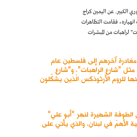
ي الكبير. عن اليمين كراج
مهجور، كان سيُهدم عام 2013 بسبب وشوك انهياره، فقامت التظاهرات
ت" لراهبات من المبشرات
غادرة آخرهم إلى فلسطين عام
 مثل "شارع الراهبات"، و"شارع
 للروم الأرثوذكس الّذين يشكّلون
ى الطوفة الشهيرة لنهر "أبو علي"
يخية الأهمّ في لبنان، والذي يأتي على