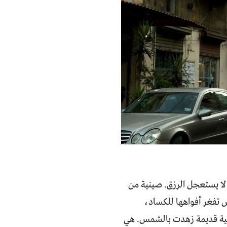
ة لا يستعجل الرزق. صينية من
بس تفغر أفواهها للكساد،
ربية قديمة زهدت بالشمس. هي