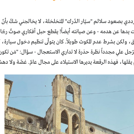
ددي بصعود سلالم "سيّار الدّرك" المتخلخلة، لا يخالجني شكّ بأنّ
يدها عن هدمه - وعن صيانته أيضاً! يقطع حبل أفكاري صوتٌ رجّال
ق، ولكن بشرط عدم المكوث طويلاً. كان يتولّى تنظيم دخول سيارة، كأن
لرّجل علي مجدداً نظرة حذرة لا تداري الاستعجال - سؤال: "مَن تكون؟
م يقلها، فهذه الرقعة يديرها الاستيلاء على مجال عامّ. غصّة ولا ده