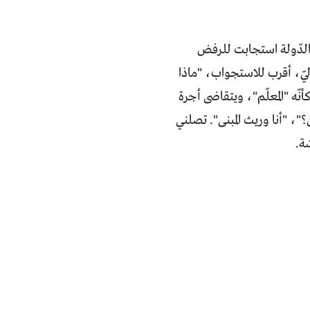
 الدّولة استجابت للرفض
يّ، أقرب للاستجواب، "ماذا
ّه "المعلّم"، ويتقاضى أجرة
"، "أنا وريث المبنى". تصلني
شة.