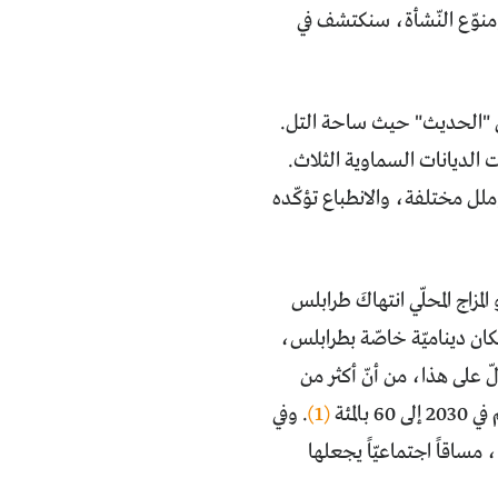
ومنوّع النّشأة، سنكتشف في
لس "الحديث" حيث ساحة التل.
الديانات السماوية الثلاث.
لل مختلفة، والانطباع تؤكّده
زاج المحلّي انتهاكَ طرابلس
كان ديناميّة خاصّة بطرابلس،
ّ على هذا، من أنّ أكثر من
(1)
. وفي
، مساقاً اجتماعيّاً يجعلها