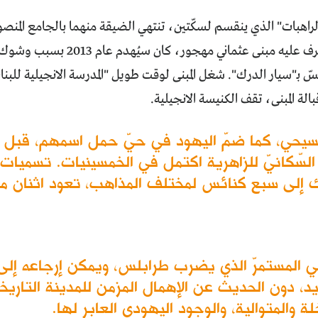
اهبات" الذي ينقسم لسكّتين، تنتهي الضيقة منهما بالجامع المنصور
للسيارات، يشرف عليه مبنى عثماني 
سّ بـ"سيار الدرك". شغل المبنى لوقت طويل "المدرسة الانجيلية للبنا
الة المبنى، تقف الكنيسة الانجيلية.
حي، كما ضمّ اليهود في حيّ حمل اسمهم، قبل م
ج السّكانيّ للزاهرية اكتمل في الخمسينيات. تسميات
إلى سبع كنائس لمختلف المذاهب، تعود اثنان منها
قافي المستمرّ الذي يضرب طرابلس، ويمكن إرجاعه إل
اد الجديد، دون الحديث عن الإهمال المزمن للمدينة التار
خلة والمتوالية، والوجود اليهودي العابر لها.