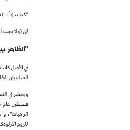
"كيف، إذاً، يت
لن (ولا يجب أن)
"الظاهر بي
في الأصل كانت 
الصليبييّن الم
ويحضر في التس
الراهبات"، و"ش
للروم الأرثوذكس