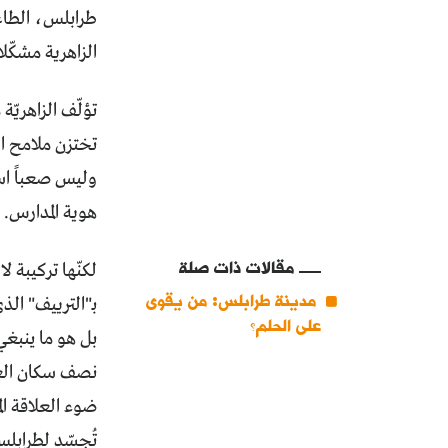
طرابلس، الطاعن
الزاهرية مشكّلا
تؤلّف الزاهريّ
تختزن ملامح ا
وليس صعباً است
هوية المدارس.
مقالات ذات صلة
لكنّها تركيبة 
مدينة طرابلس: من يقوى
بـ"الترييف" ال
على الحلم؟
بل هو ما ينبغي
نصف سكان العالم يعيشون عام 2021 في مناطق 
ضوء العلاقة الم
تُجسّد لطرابلس 