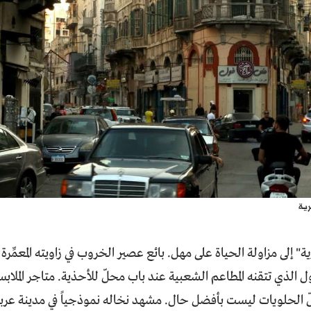
ية
ة" إلى مزاولة الحياة على مهل. بائع عصير الخروب في زاويته المعمِّر
ول الذي تتقنه المطاعم الشعبية عند باب محلّ للأحذية. متاجر الملا
لّ الحلويات ليست بأفضل حال. مشهد نخاله نموذجياً في مدينة ع