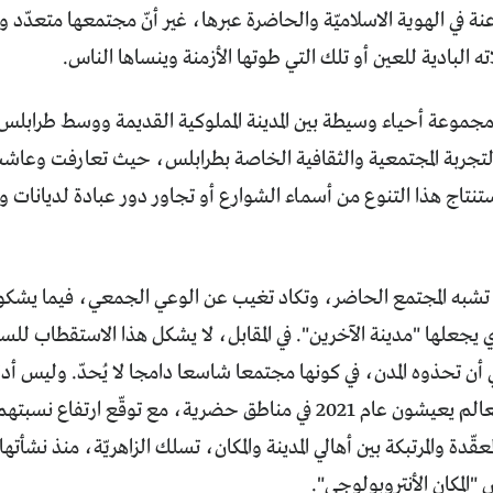
ة في الهوية الاسلاميّة والحاضرة عبرها، غير أنّ مجتمعها متعدّد 
ته البادية للعين أو تلك التي طوتها الأزمنة وينساها الناس.
ة مجموعة أحياء وسيطة بين المدينة المملوكية القديمة ووسط طراب
لتجربة المجتمعية والثقافية الخاصة بطرابلس، حيث تعارفت وعاشت 
نتاج هذا التنوع من أسماء الشوارع أو تجاور دور عبادة لديانات وم
لا تشبه المجتمع الحاضر، وتكاد تغيب عن الوعي الجمعي، فيما يشكو الم
ذي يجعلها "مدينة الآخرين". في المقابل، لا يشكل هذا الاستقطاب للس
 أن تحذوه المدن، في كونها مجتمعا شاسعا دامجا لا يُحدّ. وليس أدل
حضرية، مع توقّع ارتفاع نسبتهم في 2030 إلى 60 بالمئة
عقّدة والمرتبكة بين أهالي المدينة والمكان، تسلك الزاهريّة، منذ نشأتها
"المكان الأنتروبولوجي".