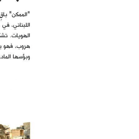
"الممكن" باق
اللبناني، في
الهويات. تشك
هروب، فهو يع
وبؤسها الماد