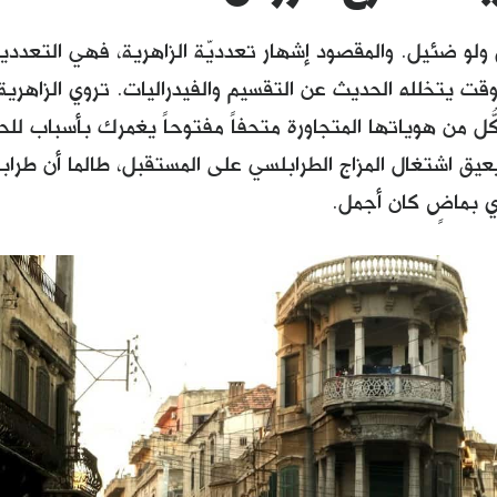
ٍ ولو ضئيل. والمقصود إشهار تعدديّة الزاهرية، فهي التعد
 وقت يتخلله الحديث عن التقسيم والفيدراليات. تروي الزاهري
ّلُ من هوياتها المتجاورة متحفاً مفتوحاً يغمرك بأسباب لل
يق اشتغال المزاج الطرابلسي على المستقبل، طالما أن طراب
ي بماضٍ كان أجمل.