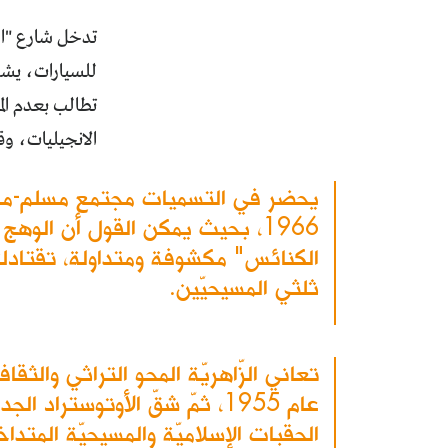
تدخل شارع "الر
تطالب بعدم الم
الانجيليات، وقب
يحضر في التسميات مجتمع مسلم-مسي
1966، بحيث يمكن القول أن الوه
الكنائس" مكشوفة ومتداولة، تقتادك 
ثلثي المسيحيّين.
تعاني الزّاهريّة المحو التراثي والث
عام 1955، ثمّ شقّ الأوتوستر
الحقبات الإسلاميّة والمسيحيّة المتدا