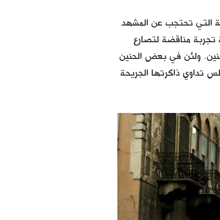
دية التي تحتجب عن المشهد
ة تجربة مناقضة لتصارع
حنين. ولئن في بعض الحنين
لس تداوي ذاكرتها الجريحة