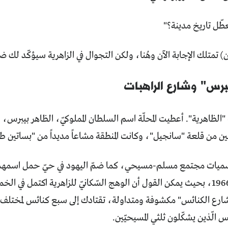
عطّل تاريخ مدينة؟"
 تمتلك الإجابة الآن وهُنا، ولكن التجوال في الزاهرية سيؤكّد لك ضرو
برس" وشارع الراهبات
"الظاهرية". أعطيت المحلّة اسم السلطان المملوكيّ، الظاهر بيبرس، 
طلين من قلعة "سانجيل"، وكانت المنطقة مشاعاً مديداً من "بساتين ط
ميات مجتمع مسلم-مسيحي، كما ضمّ اليهود في حيّ حمل اسمهم،
فلسطين عام 1966، بحيث يمكن القول أن الوهج السّكانيّ للزاهرية اكتمل 
ارع الكنائس" مكشوفة ومتداولة، تقتادك إلى سبع كنائس لمختلف ال
 الّذين يشكّلون ثلثي المسيحيّين.