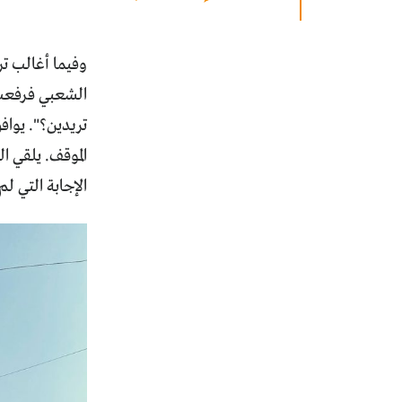
وفيما أغالب تر
الشعبي فرفعت 
تريدين؟". يواف
الموقف. يلقي ا
الإجابة التي ل