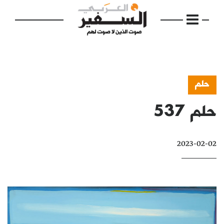
حلم
حلم 537
الرئيسية
مواضيع
2023-02-02
إفتتاحية
فكرة
دفاتر
بالصورة