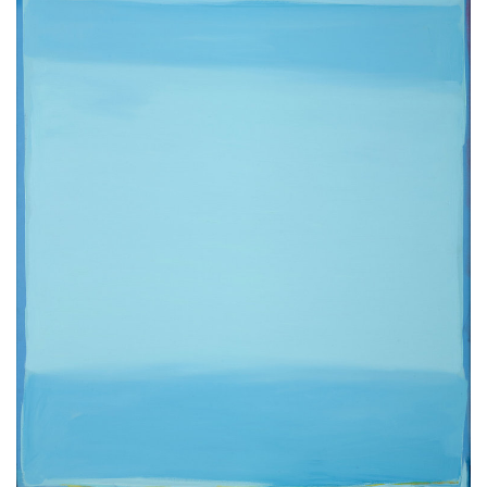
كتّابنا
الأرشيف