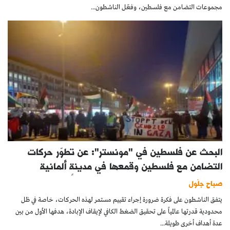
مجموعات التضامن مع فلسطين، وفعّل الناشطون...
البحث عن فلسطين في "مونستر": عن تطوّر حركات
التضامن مع فلسطين وقمعها في مدينةٍ ألمانية
صباح جلّول
يتفق الناشطون على فكرة ضرورة إجراء تقييم مستمر لهذه الحركات، خاصة في ظل
محدودية قدرتها عالمياً على تحقيق الضغط الكافي لإيقاف الإبادة، هدفها الأول من بين
عدة أهداف أخرى طويلة...