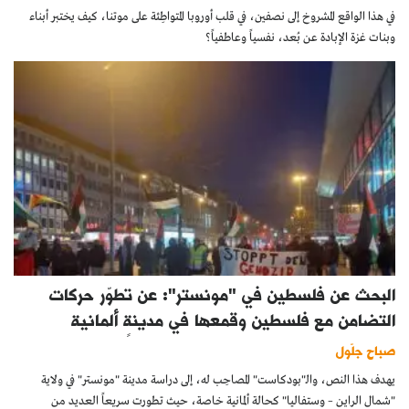
في هذا الواقع المشروخ إلى نصفين، في قلب أوروبا المتواطِئة على موتنا، كيف يختبر أبناء
وبنات غزة الإبادة عن بُعد، نفسياً وعاطفياً؟
البحث عن فلسطين في "مونستر": عن تطوّر حركات
التضامن مع فلسطين وقمعها في مدينةٍ ألمانية
صباح جلّول
يهدف هذا النص، والـ"بودكاست" المصاحِب له، إلى دراسة مدينة "مونستر" في ولاية
"شمال الراين – وستفاليا" كحالة ألمانية خاصة، حيث تطورت سريعاً العديد من