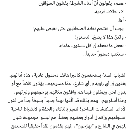
- همم، يقولون أنّ أمناء الشرطة يقتلون السوّاقين.
- لا، حالات فردية.
- أها.
- يجب أن نقتحم نقابة الصحافيين حتى نقبض عليهم!
- ولكنّ هذا لا يصحّ. الدستور!
- نفعل ما نفعله في كل دستور.. هاهاها
- سنكتب دستوراً جديداً..
الشباب الستة يستخدمون كاميرا هاتف محمول عادية، هذه أداتهم..
يقفون في أي زاوية في أي شارع، هذا مسرحهم.. يؤدّون كلاماً مع أو
بدون لحن ويمثلون فيما هم واقفون مكانهم بوجوههم ونبرتهم،
وهذا أسلوبهم.. وهم بذلك قد ألّفوا نوعاً جديداً بسيطاً جداً من فنون
الأداء. السكتشات الساخرة تتميز بالذكاء والحدّة والانضباط لناحية
انسجامهم وإكمال أدوار بعضهم بعضاً. هم ليسوا مجموعة شبان
يلهون في الشارع و "يهرّجون"، إنهم يقدّمون نقداً حقيقياً للمجتمع