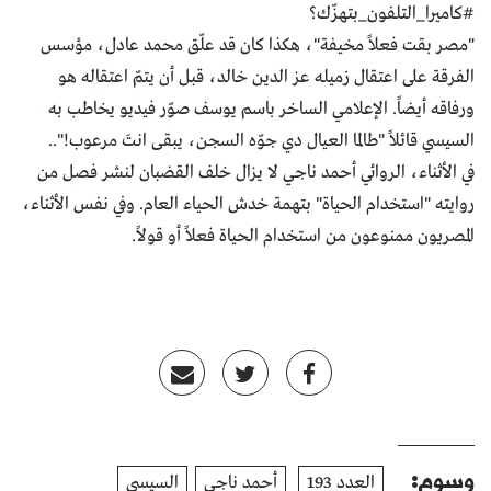
#كاميرا_التلفون_بتهزّك؟
"مصر بقت فعلاً مخيفة"، هكذا كان قد علّق محمد عادل، مؤسس
الفرقة على اعتقال زميله عز الدين خالد، قبل أن يتمّ اعتقاله هو
ورفاقه أيضاً. الإعلامي الساخر باسم يوسف صوّر فيديو يخاطب به
السيسي قائلاً "طالما العيال دي جوّه السجن، يبقى انتَ مرعوب!"..
في الأثناء، الروائي أحمد ناجي لا يزال خلف القضبان لنشر فصل من
روايته "استخدام الحياة" بتهمة خدش الحياء العام. وفي نفس الأثناء،
المصريون ممنوعون من استخدام الحياة فعلاً أو قولاً.
وسوم:
العدد 193
أحمد ناجي
السيسي