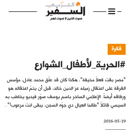
فكرة
#الحرية_لأطفال_الشوارع
الرئيسية
مواضيع
"مصر بقت فعلاً مخيفة"، هكذا كان قد علّق محمد عادل، مؤسس
إفتتاحية
الفرقة على اعتقال زميله عز الدين خالد، قبل أن يتمّ اعتقاله هو
ورفاقه أيضاً. الإعلامي الساخر باسم يوسف صوّر فيديو يخاطب به
فكرة
السيسي قائلاً "طالما العيال دي جوّه السجن، يبقى انتَ مرعوب!"..
دفاتر
2016-05-19
بالصورة