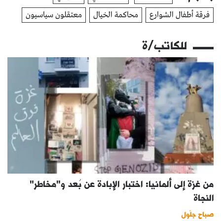
فرقة أطفال الشوارع
محاكمة الخيال
معتقلون سياسيون
للكاتب/ة
من غزة إلى ألمانيا: اختبار الإبادة عن بُعد و"مخاطر"
النجاة
صباح جلّول