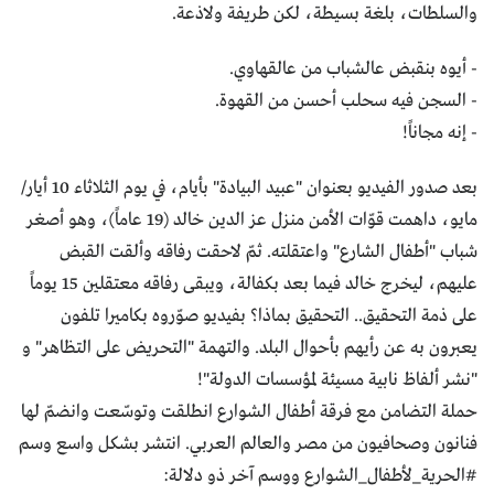
والسلطات، بلغة بسيطة، لكن طريفة ولاذعة.
- أيوه بنقبض عالشباب من عالقهاوي.
- السجن فيه سحلب أحسن من القهوة.
- إنه مجاناً!
بعد صدور الفيديو بعنوان "عبيد البيادة" بأيام، في يوم الثلاثاء 10 أيار/
مايو، داهمت قوّات الأمن منزل عز الدين خالد (19 عاماً)، وهو أصغر
شباب "أطفال الشارع" واعتقلته. ثمّ لاحقت رفاقه وألقت القبض
عليهم، ليخرج خالد فيما بعد بكفالة، ويبقى رفاقه معتقلين 15 يوماً
على ذمة التحقيق.. التحقيق بماذا؟ بفيديو صوّروه بكاميرا تلفون
يعبرون به عن رأيهم بأحوال البلد. والتهمة "التحريض على التظاهر" و
"نشر ألفاظ نابية مسيئة لمؤسسات الدولة"!
حملة التضامن مع فرقة أطفال الشوارع انطلقت وتوسّعت وانضمّ لها
فنانون وصحافيون من مصر والعالم العربي. انتشر بشكل واسع وسم
#الحرية_لأطفال_الشوارع ووسم آخر ذو دلالة: