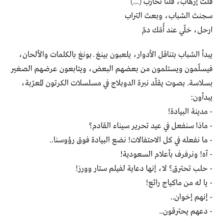
قلتَ إرهاب، قلنا نُحارب (...)
سجنتَ الشباب، وبعتَ التراب
ارحل، خلّي عند أُمّك دمّ
يبدأ الشباب بتناقل الأدوار، يلعبون بينغ ــ بونغ بالكلمات والألحان،
فيسلّمون ويستلمون من بعضهم البعض، ويتابعون عرضهم الصغير
بسلاسة. بصوت يقلّد نبرة الدوبلاج في مسلسلات الكرتون المعرّبة،
يبدأون:
- مدينة البيادة!
- ماذا سنفعل في عيد تحرير سيناء القادم؟
- ما نفعله في كل الاحتفالات! نضع البيادة فوق رؤوسنا..
- آه! ونرفرف بأعلام السعودية!
- حلب تحترق؟ لا، إنها دعاية لفيلم ستار وورز!
- يا له من ماكياج رائع!
- إنهم إخوان..
- دعهم يحترقون..