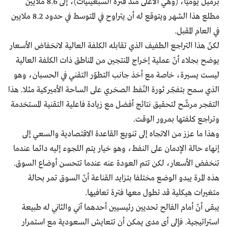
برميل يوميّا، (وهي الأعلى منذ فترة السبعينيات)، إلى 8.6 ملايين
مطلع هذا الشهر ويتوقع له أن يتراوح في المتوسط في حدود 8.2 ملايين
في العام المقبل.
لكنّ هذا التراجع الطفيف الذي تقابله الكلفة العالية لانخفاض الأسعار
يوضح بجلاء أنّ عملية إخراج المنتجين من المناطق ذات الكلفة العالية
ليست يسيرة، خاصة مع أخذ جانب التطوّر التقني في الحسبان، وهو
الذي سمح بتفجّر ثورة النّفط الصخري على الساحة الأميركية مثلا. هذا
التفجر مرشّح لتحقيق نتائج أفضل مع زيادة فاعلية التقنية المستخدمة
وتراجع كلفتها بمرور الوقت.
وهذا ما عزز من الاتجاه إلى تنويع القاعدة الاقتصادية والسعي إلى
إنهاء حالة الإدمان على النفط، وهو خيار يتم اللجوء إليه دائما عندما
تنخفض الأسعار، لكن تتم العودة عنه عندما تتحسن أوضاع السوق.
هذه المرة يبدو الوضع مختلفا بتزايد القناعة أنّ السوق تمر بحالة
متغيرات هيكلية قد تطول معها فترة تعافيها.
يبقى أنّ أمام الفالح تحديين رئيسيين أحدهما آني والثاني له طبيعة
استراتيجية. فإلى أي مدى يمكن أن تتعايش السعودية مع استمرار