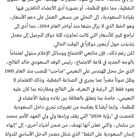
النفطية، مما دفع المنظمة، أو بصورة أدق الأعضاء النافذين فيها
بقيادة السعودية، إلى التخلي عن مسعى العمل على دعم الأسعار،
وهو الخط الذي لا يزال متبعا منذ أواخر العام 2014، مما أدى إلى
تراجع كبير للأسعار التي كانت تجاوزت المئة دولار للبرميل إلى معدل
يتذبذب حول أربعين دولاراً في الوقت الحالي.
لكن رغم ذلك، فإن متابعي الاجتماع ووسائل الإعلام ستولي اهتماماً
بالوجه الجديد في قاعة الاجتماع، رئيس الوفد السعودي خالد الفالح،
الذي حل محل المهندس علي النعيمي "صاحب" المنصب منذ العام 1995
وظل صوتاً معبراً عما يجري في الصناعة النفطية. وذلك الاهتمام لا
يعود فقط إلى الرغبة في التعرف على الفالح ومقارنته بما كان عليه
النعيمي، خاصة بما يتعلق بالعلاقة بين بلاده وبقية الأعضاء في
المنظمة، وإنما أيضا لما يعكسه من تغييرات تجري داخل السعودية
تلخصت في "رؤية 2030" التي يقف وراءها ولي ولي العهد الأمير محمد
بن سلمان، والتي تعلن أنها تهدف، من ضمن أشياء أخرى، إلى "إنهاء
إدمان السعودية على النفط" الذي شكل مصدر الدخل الأساسي للدولة