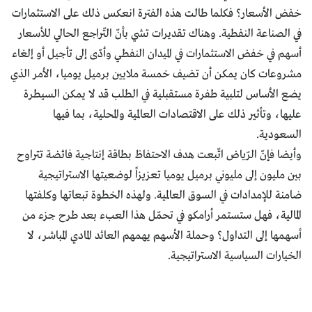
خفض الأسعار؟ فكلما طالت هذه الفترة انعكس ذلك على الاستثمارات
في الصناعة النفطية. وهناك تقديرات تشي بأنّ التّراجع الحالي للأسعار
أسهم في خفض الاستثمارات في الميدان النفطي وأدّى إلى تأجيل أو إلغاء
مشروعات كان يمكن أن تضيف خمسة ملايين برميل يوميا، الأمر الذي
يضع الأساس لتلبية طفرة مستقبلية في الطلب قد لا يمكن السيطرة
عليها، وتأثير ذلك على الاقتصادات العالمية والمحلية، بما فيها
السعودية.
وأيضا فإنّ الرّياض اتّبعت هدف الاحتفاظ بطاقة إنتاجية فائضة تتراوح
بين مليون إلى مليوني برميل يوميا تعزيزاً لوضعيتها الاستراتيجية
ضامنة للإمدادات في السوق العالمية. ولهذه الخطوة تبعاتها وكلفتها
المالية، فهل ستستمر أرامكو في تحمّل هذا العبء بعد طرح جزء من
أسهمها إلى التداول؟ وحملة الأسهم يهمهم العائد المادي المباشر، لا
الخيارات السياسية الاستراتيجية.