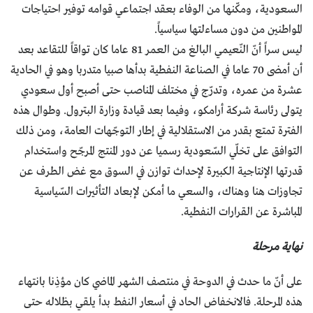
السعودية، ومكّنها من الوفاء بعقد اجتماعي قوامه توفير احتياجات
المواطنين من دون مساءلتها سياسياً.
ليس سراً أنّ النّعيمي البالغ من العمر 81 عاما كان تواقاً للتقاعد بعد
أن أمضى 70 عاما في الصناعة النفطية بدأها صبيا متدربا وهو في الحادية
عشرة من عمره، وتدرّج في مختلف المناصب حتى أصبح أول سعودي
يتولى رئاسة شركة أرامكو، وفيما بعد قيادة وزارة البترول. وطوال هذه
الفترة تمتع بقدر من الاستقلالية في إطار التوجّهات العامة، ومن ذلك
التوافق على تخلّي السّعودية رسميا عن دور المنتج المرجّح واستخدام
قدرتها الإنتاجية الكبيرة لإحداث توازن في السوق مع غض الطرف عن
تجاوزات هنا وهناك، والسعي ما أمكن لإبعاد التأثيرات السّياسية
المباشرة عن القرارات النفطية.
نهاية مرحلة
على أنّ ما حدث في الدوحة في منتصف الشهر الماضي كان مؤذِنا بانتهاء
هذه المرحلة. فالانخفاض الحاد في أسعار النفط بدأ يلقي بظلاله حتى