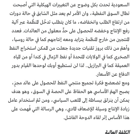
السعودية تحدث بكل وضوح عن التغييرات الهيكلية التي أصبحت
تطال السوق النفطية، وان الأمر لم يعد مثل السّابق في حالة دورات
من ارتفاع الطلب وانخفاضه، ما كان يتطلب تدخّل المنظّمة عبر آلية
رفع الإنتاج وخفضه للحصول على حدٍّ معقول من العائدات. فعدد
المنتجين من خارج المنظمة يتزايد ومعه إنتاجهم كما في حالة روسيا،
وأهمّ من ذلك بروز تقنيات جديدة جعلت من الممكن استخراج النفط
الصخري كما في الولايات المتحدة أو نفط الرّمال في كندا أو من المياه
العميقة كما في البرازيل.. لذا لن تستطيع أوبك لوحدها القيام بدور
الدفاع عن الأسعار.
ومع تضعضع فكرة تجميع منتجي النفط للحصول على عائد مجزٍ،
يصبح الهمّ الأساسي هو الحفاظ على الحصة في السوق، وهو هدف
يمكن أن ينزلق ببساطة إلى الملعب السياسي، ومن ثمّ استخدام عامل
زيادة الإنتاج وسيلة للإضعاف المادي، وهي الرسالة التي فُهمت على
هذا الأساس إثر لقاء الدوحة الفاشل.
الكلفة العالية