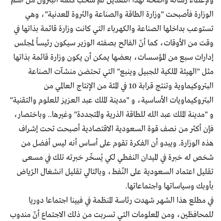
ولإعطاء رسالة واضحة لهذا التعديل تمّ سحب كلمة البترول من اسم
الوزارة فأصبحت "وزارة الطاقة والصناعة والثروة المعدنية"، وهي
تستوعب بداخلها الصناعة والكهرباء التي كانت وزارة قائمة بذاتها في
وقت من الأوقات، كما أنّ الفالح بصفته الوزير سيكون رئيساً لمجلس
إدارات سبع من المؤسسات، بعضها يمكن أن يكون وزارة قائمة بذاتها
مثل "الهيئة الملكية للجبيل وينبع" التي تحتضن منشآت الصناعة
البتروكيماوية وتنتج قرابة 10 في المئة من الإنتاج العالمي من
البتروكيماويات الأساسية، و "مدينة الملك عبد العزيز للعلوم والتقنية"
و "مدينة الملك عبد الله للطاقة الذرية والمتجددة" وغيرها.. وباختصار،
فإن أكثر من نصف قوة السعودية الاقتصادية أصبحت تحت إشراف
هذه الوزارة. ويبدو أن الفكرة تقوم على أساس أنه ليس أفضل من
شخص له خبرة في الميدان النفطي لكي يُسخّر خبرته تلك في مسعى
تقليل اعتماد السعودية على النّفط، وبالتالي تقليل انشغال الرّياض
بأوبك وسياساتها واجتماعاتها.
في مطلع هذا الشهر شهدت رئاسة المنظمة في فيينا اجتماعا دوريا
للمحافظين، ومن المعلومات التي تسربت من ذلك الاجتماع أنّ مندوب