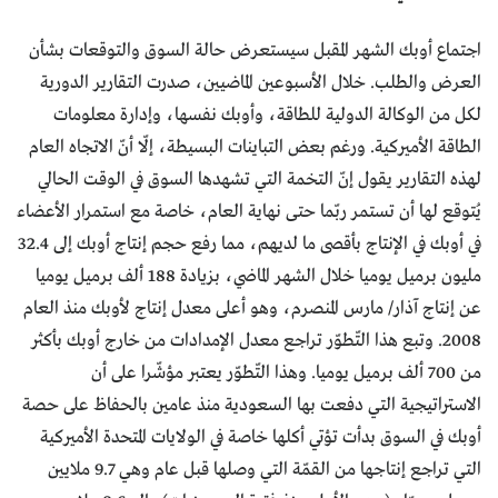
اجتماع أوبك الشهر المقبل سيستعرض حالة السوق والتوقعات بشأن
العرض والطلب. خلال الأسبوعين الماضيين، صدرت التقارير الدورية
لكل من الوكالة الدولية للطاقة، وأوبك نفسها، وإدارة معلومات
الطاقة الأميركية. ورغم بعض التباينات البسيطة، إلّا أنّ الاتجاه العام
لهذه التقارير يقول إنّ التخمة التي تشهدها السوق في الوقت الحالي
يُتوقع لها أن تستمر ربّما حتى نهاية العام، خاصة مع استمرار الأعضاء
في أوبك في الإنتاج بأقصى ما لديهم، مما رفع حجم إنتاج أوبك إلى 32.4
مليون برميل يوميا خلال الشهر الماضي، بزيادة 188 ألف برميل يوميا
عن إنتاج آذار/ مارس المنصرم، وهو أعلى معدل إنتاج لأوبك منذ العام
2008. وتبع هذا التّطوّر تراجع معدل الإمدادات من خارج أوبك بأكثر
من 700 ألف برميل يوميا. وهذا التّطوّر يعتبر مؤشّرا على أن
الاستراتيجية التي دفعت بها السعودية منذ عامين بالحفاظ على حصة
أوبك في السوق بدأت تؤتي أكلها خاصة في الولايات المتحدة الأميركية
التي تراجع إنتاجها من القمّة التي وصلها قبل عام وهي 9.7 ملايين