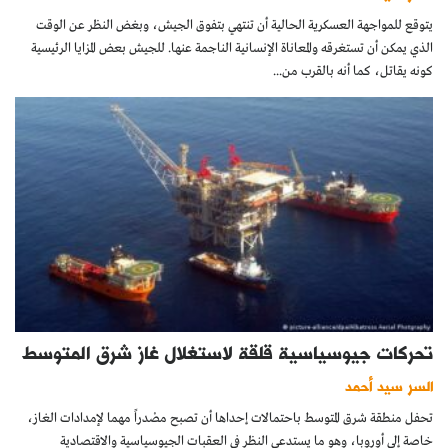
يتوقع للمواجهة العسكرية الحالية أن تنتهي بتفوق الجيش، وبغض النظر عن الوقت
الذي يمكن أن تستغرقه والمعاناة الإنسانية الناجمة عنها. للجيش بعض المزايا الرئيسية
كونه يقاتل، كما أنه بالقرب من...
تحركات جيوسياسية قلقة لاستغلال غاز شرق المتوسط
السر سيد أحمد
تحفل منطقة شرق المتوسط باحتمالات إحداها أن تصبح مصْدراً مهما لإمدادات الغاز،
خاصة إلى أوروبا، وهو ما يستدعي النظر في العقبات الجيوسياسية والاقتصادية