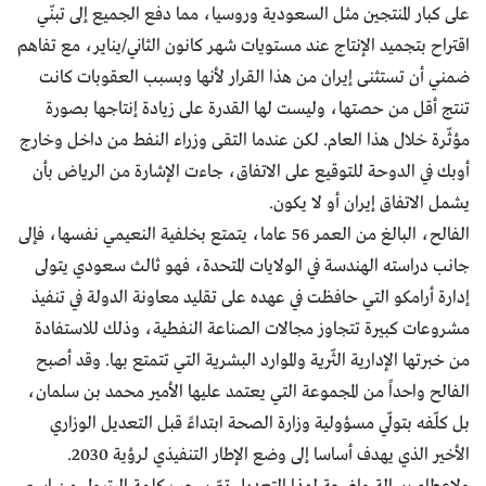
على كبار المنتجين مثل السعودية وروسيا، مما دفع الجميع إلى تبنّي
اقتراح بتجميد الإنتاج عند مستويات شهر كانون الثاني/يناير، مع تفاهم
ضمني أن تستثنى إيران من هذا القرار لأنها وبسبب العقوبات كانت
تنتج أقل من حصتها، وليست لها القدرة على زيادة إنتاجها بصورة
مؤثّرة خلال هذا العام. لكن عندما التقى وزراء النفط من داخل وخارج
أوبك في الدوحة للتوقيع على الاتفاق، جاءت الإشارة من الرياض بأن
يشمل الاتفاق إيران أو لا يكون.
الفالح، البالغ من العمر 56 عاما، يتمتع بخلفية النعيمي نفسها، فإلى
جانب دراسته الهندسة في الولايات المتحدة، فهو ثالث سعودي يتولى
إدارة أرامكو التي حافظت في عهده على تقليد معاونة الدولة في تنفيذ
مشروعات كبيرة تتجاوز مجالات الصناعة النفطية، وذلك للاستفادة
من خبرتها الإدارية الثّرية والموارد البشرية التي تتمتع بها. وقد أصبح
الفالح واحداً من المجموعة التي يعتمد عليها الأمير محمد بن سلمان،
بل كلّفه بتولّي مسؤولية وزارة الصحة ابتداءً قبل التعديل الوزاري
الأخير الذي يهدف أساسا إلى وضع الإطار التنفيذي لرؤية 2030.