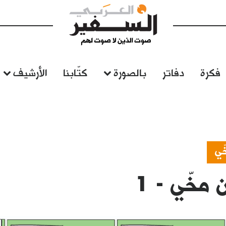
فكرة
دفاتر
بالصورة
كتّابنا
الأرشيف
ّي
 مخّي - 1