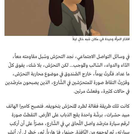
افاتار لامرأة وحيدة في مكان شبه خالٍ ليلاً
في وسائل التواصل الاجتماعي، نجد التحرّش وسُبل مقاومته معاً،
الدّاء والدواء، السّالب والموجب... لكن التحرّش، بلا شك، يفوق كلّ
ما عداه. فكّرتُ يوماً، خارج الصّندوق في موضوع محاربة التحرّش،
وقرّرتُ التقاط صورة للمتحرّشين في الشّارع، الذين يصبحون مترصّدين
في حالات كثيرة، وفعلتُ مرتين.
كانت تلك طريقة فعّالة لطرد المتحرّش بتخويفه. فتصبح كاميرا الهاتف
مبيد حشرات، برشّة واحدة يقع الذباب على الأرض. التقطتُ صورة
لرقم سيارة مترصّد واصل اللّحاق بي في الشّارع، مصرّاً على أن أركب
سيارته، ثم لوجهه من النّافذة. حينها، فرّ هارباً. ثم، خطر لي أن أنشر