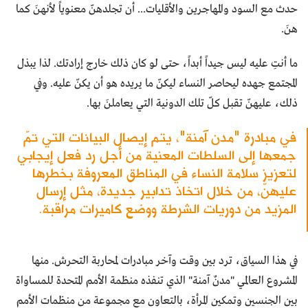
حدث مع السود والمهاجرين والأقليات... أن تجلدهنّ معنوياً لأنهنَ كما
هنَ.
ما أنتِ عليه ليس جيداً أبداً، حتى لو كان ذلك خارج إرادتك. لذا يبذل
المجتمع جهده ليحاصر النساء ليكنّ ما يريده هو أن يكنّ عليه. وفي
ذلك، عليهنّ تقبل كلّ تلك الدونية التي يعاملنَ بها.
في مبادرة "مدن آمنة"، يتم إيصال البيانات التي تمّ
جمعها إلى السلطات المعنية من أجل رد فعل إيجابي
لتعزيز سلامة النساء في المناطق المعروفة بخطرها
عليهنّ، من خلال اتخاذ تدابير جديدة، مثل إرسال
المزيد من دوريات الشرطة ووضع كاميرات مراقبة.
في هذا السياق، ترد بين وقت وآخر مبادرات لمحاربة التحرش. منها
المشروع العالمي "مدنٌ آمنة" الذي تنفذه منظمة الأمم المتحدة للمساواة
بين الجنسين وتمكين المرأة، بالتعاون مع مجموعة من منظمات الأمم