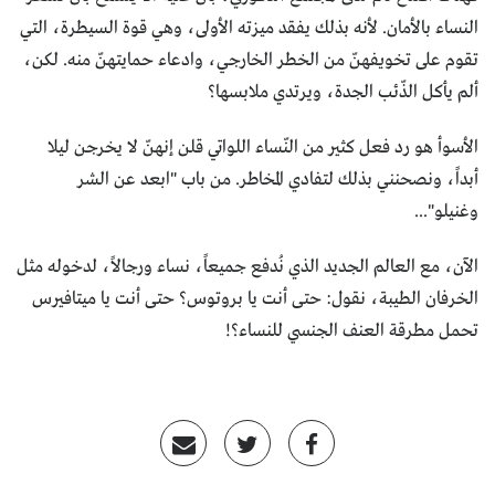
النساء بالأمان. لأنه بذلك يفقد ميزته الأولى، وهي قوة السيطرة، التي
تقوم على تخويفهنّ من الخطر الخارجي، وادعاء حمايتهنّ منه. لكن،
ألم يأكل الذّئب الجدة، ويرتدي ملابسها؟
الأسوأ هو رد فعل كثير من النّساء اللواتي قلن إنهنّ لا يخرجن ليلا
أبداً، ونصحنني بذلك لتفادي المخاطر. من باب "ابعد عن الشر
وغنيلو"...
الآن، مع العالم الجديد الذي نُدفع جميعاً، نساء ورجالاً، لدخوله مثل
الخرفان الطيبة، نقول: حتى أنت يا بروتوس؟ حتى أنت يا ميتافيرس
تحمل مطرقة العنف الجنسي للنساء؟!