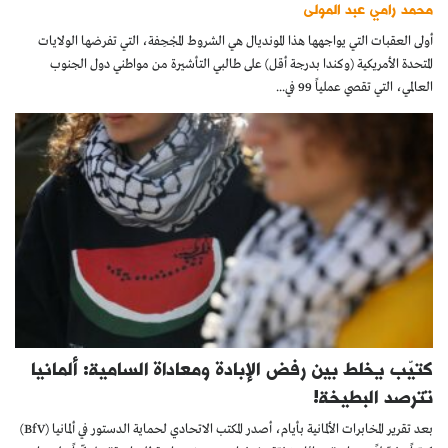
محمد رامي عبد المولى
أولى العقبات التي يواجهها هذا المونديال هي الشروط المجْحِفة، التي تفرضها الولايات
المتحدة الأمريكية (وكندا بدرجة أقل) على طالبي التأشيرة من مواطني دول الجنوب
العالمي، التي تقصي عملياً 99 في...
كتيّب يخلط بين رفض الإبادة ومعاداة السامية: ألمانيا
تترصد البطيخة!
بعد تقرير المخابرات الألمانية بأيام، أصدر المكتب الاتحادي لحماية الدستور في ألمانيا (BfV)