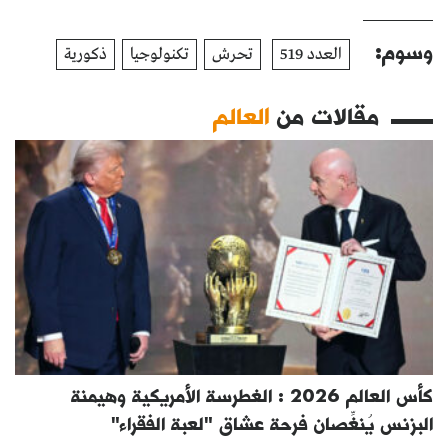
وسوم:
العدد 519
تحرش
تكنولوجيا
ذكورية
مقالات من
العالم
كأس العالم 2026 : الغطرسة الأمريكية وهيمنة
البزنس يُنغِّصان فرحة عشاق "لعبة الفقراء"