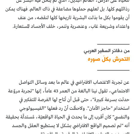
للحياة على الأرض، العالم البديل، الذي لم يتخلَّ فيه البشر عن
رذائلهم كلها. بل لعلهم حملوها مضاعفة في ذاك العالم. فهناك يمكن
أن يقوموا بكل ما بذلت البشرية تاريخها كلها لنقضه، من عنف
واعتداء وشريعة غاب، وعنصرية وتنمر، خلف الأجساد المستعارة.
____________
من دفاتر السفير العربي
التحرش بكلّ صوره
____________
عن تجربة الاغتصاب الافتراضي في عالم ما بعد وسائل التواصل
الاجتماعي، تقول نينا البالغة من العمر 43 عاماً، إنها "تجربة مروّعة
حدثت بسرعة كبيرة"، حتى قبل أن تُتاح لها الفرصة للتفكير في
استخدام "حاجز الأمان". ولاحظَت أنّ رد فعلها "الفيسيولوجي
والنفسي" كان أقرب إلى ما يحدث في الحياة الواقعيّة، مُستدلّة بحقيقة
أنه "تم تصميم الواقع الافتراضي بشكل لا يستطيع العقل والجسد