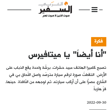
فكرة
"أنا أيضاً" يا ميتافيرس
الرئيسية
مواضيع
تصبح كاميرا الهاتف مبيد حشرات، برشّة واحدة يقع الذباب على
إفتتاحية
الأرض. التقطتُ صورة لرقم سيارة مترصّد واصل اللّحاق بي في
الشّارع، مصرّاً على أن أركب سيارته، ثم لوجهه من النّافذة. حينها،
فكرة
فرّ هارباً.
دفاتر
2022-09-30
بالصورة