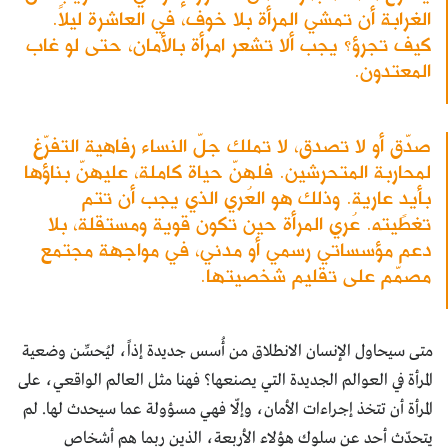
الغرابة أن تمشي المرأة بلا خوف، في العاشرة ليلاً.
كيف تجرؤ؟ يجب ألا تشعر امرأة بالأمان، حتى لو غاب
المعتدون.
صدّق أو لا تصدق، لا تملك جلّ النساء رفاهية التفرّغ
لمحاربة المتحرشين. فلهنّ حياة كاملة، عليهنّ بناؤها
بأيدٍ عارية. وذلك هو العُري الذي يجب أن تتم
تغطيته. عُري المرأة حين تكون قوية ومستقلة، بلا
دعم مؤسساتي رسمي أو مدني، في مواجهة مجتمع
مصمّم على تقليم شخصيتها.
متى سيحاول الإنسان الانطلاق من أُسس جديدة إذاً، ليُحسِّن وضعية
المرأة في العوالم الجديدة التي يصنعها؟ فهنا مثل العالم الواقعي، على
المرأة أن تتخذ إجراءات الأمان، وإلّا فهي مسؤولة عما سيحدث لها. لم
يتحدّث أحد عن سلوك هؤلاء الأربعة، الذين ربما هم أشخاص