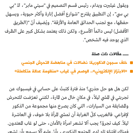
ويقول غيلبرت ويدام، رئيس قسم التصميم في "سيتي مابر"، للـ "بي
بي سي"، إن التطبيق يقترح "شوارع أفضل إنارة وأكثر حيوية، ويسهل
حفظها، مع تجنب الحدائق العامة والأزقة". ويُضيف أنّ "(الطريق
الأفضل) ليس دائماً الأسرع، ولكن ذلك يعتمد بشكل كبير على الظرف
الذي يوجد فيه الشخص".
مقالات ذات صلة
خلف سجون الذكورية: نضالات في مناهضة التحرش الجنسي
«الابتزاز الإلكتروني».. الوصم في غياب «منظومة عدالة متكاملة»
لكن هل هو حل جذري؟ منذ فترة كتبتُ على حسابي في فيسبوك عن
تجربتي في المشي ليلاً، في مكانٍ خال من المارة، لكنني تعرّضت للتحرش
والمضايقة من السيارات، التي كان يصرخ منها مجموعة من الذكور
لإفزاعي. فالغريب كلّ الغرابة أن تمشي المرأة بلا خوف، في العاشرة
ليلاً. كيف تجرؤ؟ يجب ألا تشعر امرأة بالأمان، حتى لو غاب المعتدون.
فهناك اقتناع تام لدى المجتمع الذكوري، بأنّ عليه ألّا يسمح بأن تشعر