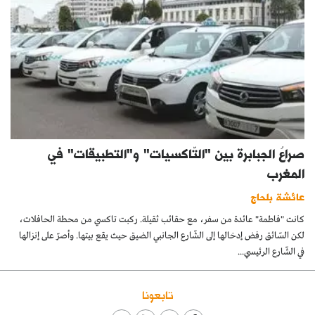
صراعُ الجبابرة بين "التّاكسيات" و"التطبيقات" في
المغرب
عائشة بلحاج
كانت "فاطمة" عائدة من سفر، مع حقائب ثقيلة. ركبت تاكسي من محطة الحافلات،
لكن السّائق رفض إدخالها إلى الشّارع الجانبي الضيق حيث يقع بيتها. وأصرّ على إنزالها
في الشّارع الرئيسي...
تابعونا