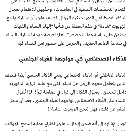
التّمييز بين الرجال والنساء في مجال العلوم، وتشجيع الفتيات على
اقتحام التخصّصات العلمية في الجامعات، وجذبهنّ للاهتمام بمجال
الذكاء الاصطناعي الذي يحتكره الرجال. تضيف هاجر أن مشاركتها مع
الرّوبوت "شامة" في هذه الحملة من شأنها "إلهام النساء والفتيات
وحثهنّ على دراسة هذا التخصص". لعلها فرصة مهمة لتشارك النساء
في صناعة العالم الجديد، والحرص على حضور آمن للنساء فيه.
الذكاء الاصطناعي في مواجهة الغباء الجنسي
الذكاء العاطفي أو الذكاء الاجتماعي يعني الذكاء الجنسي أيضا فنصف
الذين يتعامل معهم الرجل هنّ نساء. لكن مع غلبة الرؤية الذكورية
داخل المجتمع، يتحوّل الذكاء إلى غباء في معاملة المرأة. لذا تُعوّل
النساء على الذّكاء الاصطناعي لمواجهة الغباء الجنسي، بعد أن عجز
البشر عن ذلك، فهل تنجح الرّوبوت "شامة"؟
تجدر الإشارة إلى أنه ضمن إنجازات هاجر اختراع عملية تسمح للهواتف