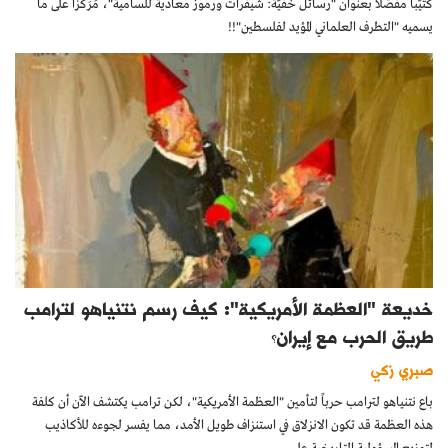
كتيّباً مفصّلاً بعنوان "رسائل خفيّة: شيفرات ورموز معادية للسامية"، مُرَكّزاً على ما
يسميه "التطرف العلماني المؤيد لفلسطين"!!
خديعة "العظمة الأمريكية": كيف رسم نتنياهو لترامب
طريق الحرب مع إيران؟
صبري زكي
باع نتنياهو لترامب حرباً لتأمين "العظمة الأمريكية"، لكن ترامب يكتشف الآن أن كلفة
هذه العظمة قد تكون الانزلاق في استنزاف طويل الأمد، مما يفسر لجوءه للأكاذيب