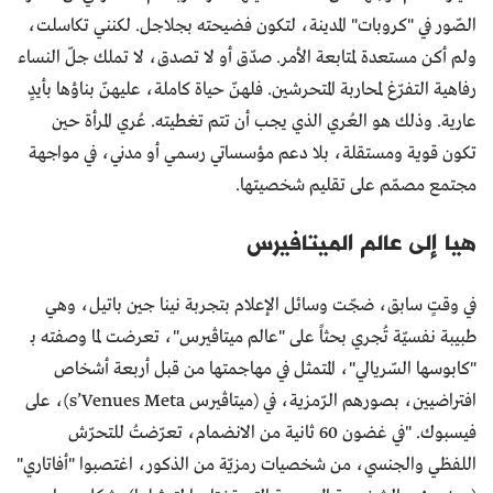
الصّور في "كروبات" المدينة، لتكون فضيحته بجلاجل. لكنني تكاسلت،
ولم أكن مستعدة لمتابعة الأمر. صدّق أو لا تصدق، لا تملك جلّ النساء
رفاهية التفرّغ لمحاربة المتحرشين. فلهنّ حياة كاملة، عليهنّ بناؤها بأيدٍ
عارية. وذلك هو العُري الذي يجب أن تتم تغطيته. عُري المرأة حين
تكون قوية ومستقلة، بلا دعم مؤسساتي رسمي أو مدني، في مواجهة
مجتمع مصمّم على تقليم شخصيتها.
هيا إلى عالم الميتافيرس
في وقتٍ سابق، ضجّت وسائل الإعلام بتجربة نينا جين باتيل، وهي
طبيبة نفسيّة تُجري بحثاً على "عالم ميتاڤيرس"، تعرضت لما وصفته بـ
"كابوسها السّريالي"، المتمثل في مهاجمتها من قبل أربعة أشخاص
افتراضيين، بصورهم الرّمزية، في (ميتاڤيرس s’Venues Meta)، على
فيسبوك. "في غضون 60 ثانية من الانضمام، تعرّضتُ للتحرّش
اللفظي والجنسي، من شخصيات رمزيّة من الذكور، اغتصبوا "أفاتاري"