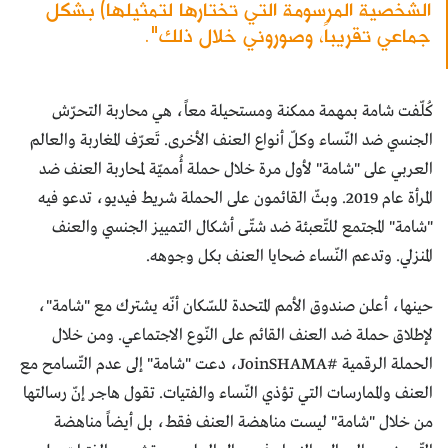
الشخصية المرسومة التي تختارها لتمثيلها) بشكل
جماعي تقريباً، وصوروني خلال ذلك".
كُلّفت شامة بمهمة ممكنة ومستحيلة معاً، هي محاربة التحرّش
الجنسي ضد النّساء وكلّ أنواع العنف الأخرى. تَعرّف المغاربة والعالم
العربي على "شامة" لأول مرة خلال حملة أُمميّة لمحاربة العنف ضد
المرأة عام 2019. وبثّ القائمون على الحملة شريط فيديو، تدعو فيه
"شامة" المجتمع للتّعبئة ضد شتّى أشكال التمييز الجنسي والعنف
المنزلي. وتدعم النّساء ضحايا العنف بكل وجوهه.
حينها، أعلن صندوق الأمم المتحدة للسّكان أنّه يشترك مع "شامة"،
لإطلاق حملة ضد العنف القائم على النّوع الاجتماعي. ومن خلال
الحملة الرقمية #JoinSHAMA، دعت "شامة" إلى عدم التّسامح مع
العنف والممارسات التي تؤذي النّساء والفتيات. تقول هاجر إنّ رسالتها
من خلال "شامة" ليست مناهضة العنف فقط، بل أيضاً مناهضة