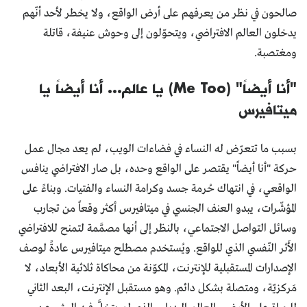
صالحون في نظر من يعرفهم على أرض الواقع، ولا يخطر لأحد أنّهم
يدخلون العالم الافتراضي، ويتحوّلون إلى وحوش عنيفة، قاتلة
ومغتصبة.
"أنا أيضاً" (Me Too) يا عالم... أنا أيضاً يا
ميتافيرس
بسبب ما تتعرّض له النساء في فضاءات الويب، لم يعد مجال عمل
حركة "أنا أيضاً" يقتصر على الواقع وحده، بل صار الافتراضي ينافس
الواقعي، في انتهاك حُرمة جسد وكرامة النساء والفتيات. وبناءً على
المؤشّرات، يبدو العنف الجنسي في ميتافيرس أكثر وقعاً من تجارب
وسائل التواصل الاجتماعي، بالنظر إلى أنها مصمَّمة لتمنح للافتراضي
الأَثر النّفسي الذي للواقع. ويُستخدم مصطلح ميتافيرس عادةً لوصف
الإصدارات المستقبلية للإنترنت، المكوّنة من محاكاة ثلاثية الأبعاد، لا
مَركزيّة، ومتصلة بشكل دائم. وهو مستقبل الإنترنت، البعد الثاني