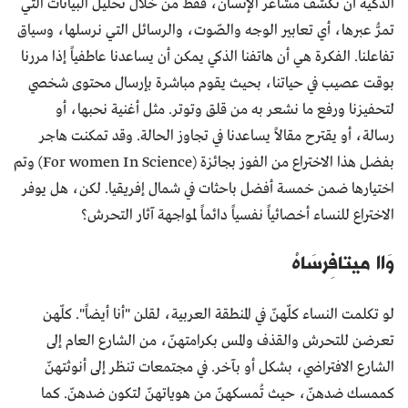
الذكية أن تكشف مشاعر الإنسان، فقط من خلال تحليل البيانات التي
تمرُّ عبرها، أي تعابير الوجه والصّوت، والرسائل التي نرسلها، وسياق
تفاعلنا. الفكرة هي أن هاتفنا الذكي يمكن أن يساعدنا عاطفياً إذا مررنا
بوقت عصيب في حياتنا، بحيث يقوم مباشرة بإرسال محتوى شخصي
لتحفيزنا ورفع ما نشعر به من قلق وتوتر. مثل أغنية نحبها، أو
رسالة، أو يقترح مقالاً يساعدنا في تجاوز الحالة. وقد تمكنت هاجر
بفضل هذا الاختراع من الفوز بجائزة (For women In Science) وتم
اختيارها ضمن خمسة أفضل باحثات في شمال إفريقيا. لكن، هل يوفر
الاختراع للنساء أخصائياً نفسياً دائماً لمواجهة آثار التحرش؟
وَاا ميتافِرسَاهْ
لو تكلمت النساء كلّهنّ في المنطقة العربية، لقلن "أنا أيضاً". كلّهن
تعرضن للتحرش والقذف والمس بكرامتهنّ، من الشارع العام إلى
الشارع الافتراضي، بشكل أو بآخر. في مجتمعات تنظر إلى أنوثتهنّ
كممسك ضدهنّ، حيث تُمسكهنّ من هوياتهنّ لتكون ضدهنّ. كما