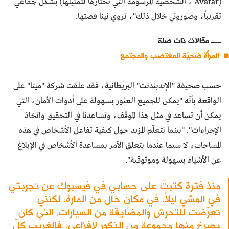
(Avatar ، الشخصية المرسومة التي تختارها لتمثيلها) بشكل جماعي
تقريباً، وصوروني خلال ذلك"، تروي نينا قصتها.
مقالات ذات صلة
المرأة ضحيّة المغتصِب والمجتمع
حسب صحيفة "الإندبندنت" البريطانية، فقد علقت شركة "ميتا" على
الواقعة بأنّه "يمكن للجميع العثور بسهولة على أدوات الأمان، التي
يمكن أن تساعد في مثل هذا الموقف، وتساعدنا في التحقيق واتخاذ
الإجراءات". "بينما نتعلّم المزيد حول كيفية تفاعل الأشخاص في هذه
المساحات، لا سيما عندما يتعلق الأمر بمساعدة الأشخاص في الإبلاغ
عن الأشياء بسهولة وموثوقية".
منذ فترة كتبتُ على حسابي في فيسبوك عن تجربتي
في المشي ليلاً، في مكانٍ خال من المارة، لكنني
تعرّضت للتحرش والمضايقة من السيارات، التي كان
يصرخ منها مجموعة من الذكور لإفزاعي. فالغريب كلّ