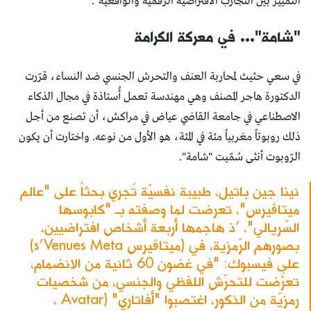
التمييز بين التجارب الافتراضية الرقمية والواقعية".
"شامة"... في معركة الكرامة
في سعي حثيث لمحاربة العنف والتحرش الجنسي ضد النساء، قرّرت
الدكتورة هاجر المصنف وهي مهندسة تعمل أُستاذة في مجال الذكاء
الاصطناعي في جامعة القاضي عياض في مراكش، أن تصنع من أجل
ذلك روبوتاً مغربياً مئة في المئة، هو الأول من نوعه. واختارت أن يكون
الرّوبوت أنثى سُمّيت "شامة".
نينا جين باتيل، طبيبة نفسيّة تُجري بحثاً على "عالم
ميتاڤيرس"، تعرضت لما وصفته بـ "كابوسها
السّريالي"، ‘ذ هاجمها أربعة أشخاص افتراضيين،
بصورهم الرّمزية، في (ميتاڤيرس s’Venues Meta)
على فيسبوك: "في غضون 60 ثانية من الانضمام،
تعرّضتُ للتحرّش اللفظي والجنسي، من شخصيات
رمزيّة من الذكور، اغتصبوا "أفاتاري" (Avatar ،