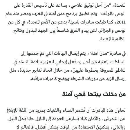
المتحدة، "من أجل توثيق علاجي، يساعد على تأسيس القدرة على
الوعي بالموقف". وتم تطبيق برنامج مدن آمنة في المغرب ومصر منذ عام
2011، كما طبقت مبادرات شبيهة بدعم من الأمم المتحدة، في كل من
تونس والجزائر. لكن يبدو الفرق شاسعاً بين الجهد المبذول ونتائج
الظاهرة المعنية.
في مبادرة "مدن آمنة"، يتم إيصال البيانات التي تمّ جمعها إلى
السلطات المعنية من أجل رد فعل إيجابي لتعزيز سلامة النساء في
المناطق المعروفة بخطرها عليهنّ، من خلال اتخاذ تدابير جديدة، مثل
إرسال المزيد من دوريات الشرطة ووضع كاميرات مراقبة.
من دخلت بيتها فهي آمنة
تحاول هذه المبادرات أن تُشعر النساء والفتيات بمزيد من الثقة للإبلاغ
عن التحرش، والأمان كيلا يسارعن العودة إلى المنازل حالما يحلّ اللّيل.
وبالتالي، يمكنهنّ الاستفادة من الوقت بشكل أفضل. فالعالم لا