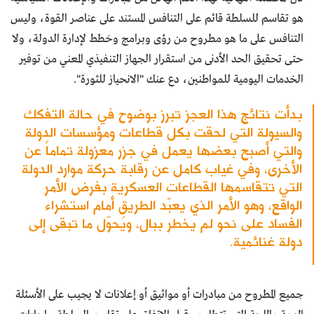
هو تقاسم للسلطة قائم على التنافس المستند على عناصر القوة، وليس
التنافس على ما هو مطروح من رؤى وبرامج وخطط لإدارة الدولة، ولا
حتى تحقيق الحد الأدنى من استقرار الجهاز التنفيذي المعني من توفير
الخدمات اليومية للمواطنين، دع عنك "الانحياز للثورة".
بدأت نتائج هذا العجز تبرز بوضوح في حالة التفكك
والسيولة التي لحقت بكل قطاعات ومؤسسات الدولة
والتي أصبح بعضها يعمل في جزر معزولة تماماً عن
الأخرى، وفي غياب كامل عن رقابة حركة موارد الدولة
التي تتقاسمها القطاعات العسكرية بفرض الأمر
الواقع، وهو الأمر الذي يعبّد الطريق أمام استشراء
الفساد على نحو لم يخطر ببال، ويُحوّل ما تبقى إلى
دولة غنائمية.
جميع المطروح من مبادرات أو مواثيق أو إعلانات لا يجيب على الأسئلة