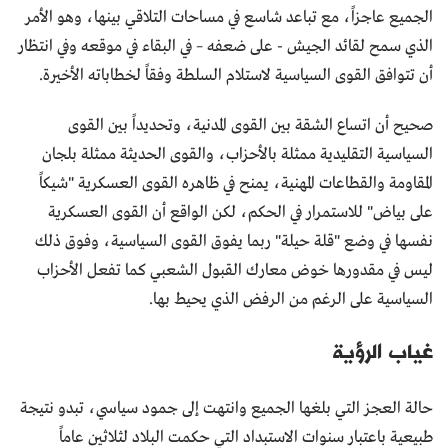
الجميع عاجزاً، مع تباعد شاسع في مساحات التلاقي بينها، وهو الأمر
الذي سمح لقائد الجيش - على ضعفه – في البقاء في موقعه وفي انتظار
أن تتوافق القوى السياسية لاستلام السلطة وفقاً لخطاباته الأخيرة.
صحيح أن اتساع الشقة بين القوى المدنية، وتحديداً بين القوى
السياسية التقليدية ممثلة بالأحزاب، والقوى الحديثة ممثلة بلجان
المقاومة والقطاعات المهنية، يمنح في ظاهره القوى العسكرية "شيكاً
على بياض" للاستمرار في الحكم، لكن الواقع أن القوى العسكرية
نفسها في وضع "قلة حيلة" ربما يفوق القوى السياسية، وفوق ذلك
ليس في مقدورها خوض معارك القبول الشعبي كما تفعل الأحزاب
السياسية على الرغم من الرفض الذي يحيط بها.
غياب الرؤية
حالة العجز التي بلغها الجميع وانتهت إلى جمود سياسي، تبدو نتيجة
طبيعية باعتبار سنوات الاستبداد التي حكمت البلاد لثلاثين عاماً