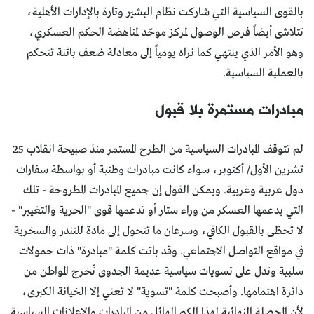
بالقوى السياسية التي شاركت نظام البشير وتارة بالإدارات الأهلية،
تتلاشى أيضاً فرص الوصول لمركز موحّد لمناهضة الحكم العسكري،
وهو الأمر الذي ينتهي كما نراه يومياً إلى معادلة ضعف بائنة تتحكم
بالعملية السياسية.
مبادرات مستمرة بلا قبول
لم تتوقف المبادرات السياسية من الطرح المستمر منذ صبيحة انقلاب 25
تشرين الأول/ أكتوبر، سواء كانت مبادرات وطنية أو بواسطة سفارات
دول عربية وغربية. ويمكن القول إن جميع المبادرات المطروحة - تلك
التي يدعمها العسكر من وراء ستار أو تدعمها قوى "الحرية والتغيير" -
لا تحظى بالقبول الكافي، وسرعان ما تتحول إلى مادة للتندر والسخرية
في مواقع التواصل الاجتماعي. وقد باتت كلمة "مبادرة" ذات حمولات
سلبية وتدل على تسويات سياسية عديمة الجدوى تُخرج المواطن من
دائرة اهتمامها. وأصبحت كلمة "تسوية" لا تعني إلا الخيانة الكبرى،
لأن المحصلة النهائية لهذا الكم الهائل من المبادرات والإعلانات السياسية