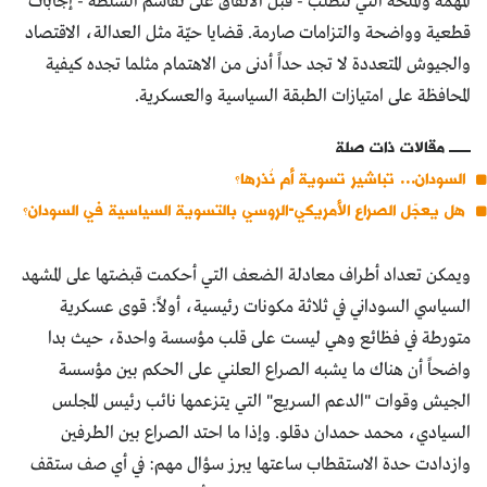
المهمة والملحة التي تتطلب - قبل الاتفاق على تقاسم السلطة - إجابات
قطعية وواضحة والتزامات صارمة. قضايا حيّة مثل العدالة، الاقتصاد
والجيوش المتعددة لا تجد حداً أدنى من الاهتمام مثلما تجده كيفية
المحافظة على امتيازات الطبقة السياسية والعسكرية.
مقالات ذات صلة
السودان… تباشير تسوية أم نُذرها؟
هل يعجّل الصراع الأمريكي-الروسي بالتسوية السياسية في السودان؟
ويمكن تعداد أطراف معادلة الضعف التي أحكمت قبضتها على المشهد
السياسي السوداني في ثلاثة مكونات رئيسية، أولاً: قوى عسكرية
متورطة في فظائع وهي ليست على قلب مؤسسة واحدة، حيث بدا
واضحاً أن هناك ما يشبه الصراع العلني على الحكم بين مؤسسة
الجيش وقوات "الدعم السريع" التي يتزعمها نائب رئيس المجلس
السيادي، محمد حمدان دقلو. وإذا ما احتد الصراع بين الطرفين
وازدادت حدة الاستقطاب ساعتها يبرز سؤال مهم: في أي صف ستقف