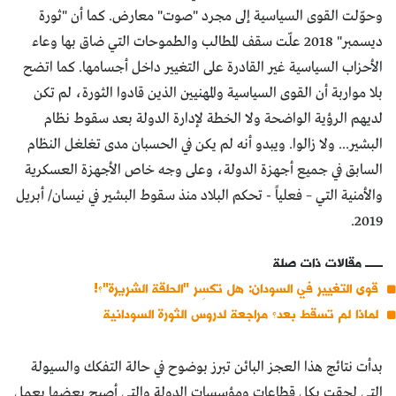
وحوّلت القوى السياسية إلى مجرد "صوت" معارض. كما أن "ثورة
ديسمبر" 2018 علّت سقف المطالب والطموحات التي ضاق بها وعاء
الأحزاب السياسية غير القادرة على التغيير داخل أجسامها. كما اتضح
بلا مواربة أن القوى السياسية والمهنيين الذين قادوا الثورة، لم تكن
لديهم الرؤية الواضحة ولا الخطة لإدارة الدولة بعد سقوط نظام
البشير... ولا زالوا. ويبدو أنه لم يكن في الحسبان مدى تغلغل النظام
السابق في جميع أجهزة الدولة، وعلى وجه خاص الأجهزة العسكرية
والأمنية التي – فعلياً - تحكم البلاد منذ سقوط البشير في نيسان/ أبريل
2019.
مقالات ذات صلة
قوى التغيير في السودان: هل تكسِر "الحلقة الشريرة"؟!
لماذا لم تسقط بعد؟ مراجعة لدروس الثورة السودانية
بدأت نتائج هذا العجز البائن تبرز بوضوح في حالة التفكك والسيولة
التي لحقت بكل قطاعات ومؤسسات الدولة والتي أصبح بعضها يعمل