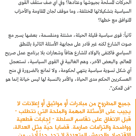
الحركات المسلحة بجيوشها وعتادها؟ وفي أي صف ستقف القوى
السياسية بتشكيلاتها المختلفة، وما موقف لجان المقاومة والأحزاب
المتوافق مع خطها؟
ثانياً: قوى سياسية قليلة الحيلة، مشتتة ومنقسمة، بعضها يسير مع
صوت الشارع لكنه غير قادر على مجابهة الأسئلة الثائرة بالمنطق
السياسي فاكتفى بالولاء للشارع هتافاً وشعارات بلا برنامج عمل صريح
المعالم. والبعض الآخر، وهم الغالبية في القوى السياسية، تستعجل
أي شكل تسوية سياسية ينتهي لحكومة، ولا تمانع بالضرورة في منح
العسكريين الحكم مدى الحياة، والأمر بالنسبة لها ليس خيانة إنما هو
"فن الممكن".
جميع المطروح من مبادرات أو مواثيق أو إعلانات لا
يجيب على الأسئلة المهمة والملحة التي تتطلب -
قبل الاتفاق على تقاسم السلطة - إجابات قطعية
وواضحة والتزامات صارمة. قضايا حيّة مثل العدالة،
الاقتصاد والجيوش المتعددة لا تجد حداً أدنى من