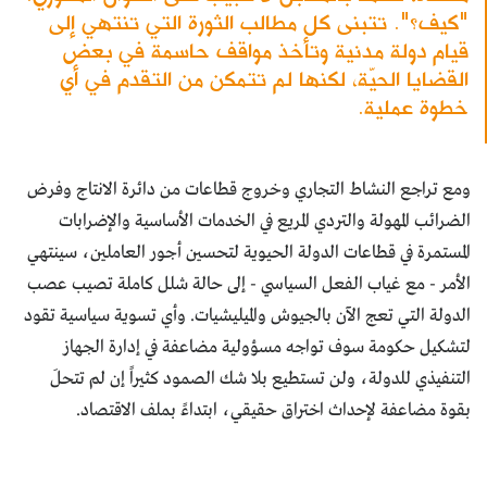
"كيف؟". تتبنى كل مطالب الثورة التي تنتهي إلى
قيام دولة مدنية وتأخذ مواقف حاسمة في بعض
القضايا الحيّة، لكنها لم تتمكن من التقدم في أي
خطوة عملية.
ومع تراجع النشاط التجاري وخروج قطاعات من دائرة الانتاج وفرض
الضرائب المهولة والتردي المريع في الخدمات الأساسية والإضرابات
المستمرة في قطاعات الدولة الحيوية لتحسين أجور العاملين، سينتهي
الأمر - مع غياب الفعل السياسي - إلى حالة شلل كاملة تصيب عصب
الدولة التي تعج الآن بالجيوش والميليشيات. وأي تسوية سياسية تقود
لتشكيل حكومة سوف تواجه مسؤولية مضاعفة في إدارة الجهاز
التنفيذي للدولة، ولن تستطيع بلا شك الصمود كثيراً إن لم تتحلَ
بقوة مضاعفة لإحداث اختراق حقيقي، ابتداءً بملف الاقتصاد.