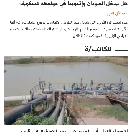
هل يدخل السودان وإثيوبيا في مواجهة عسكرية؟
شمائل النور
هذه ليست المرة الأولى، التي يتبادل فيها الطرفان الاتهامات بوقوع اعتداءات، غير أنها
الآن انتقلت من شبهة توفير الدعم اللوجستي، إلى "انتهاك السيادة"، وذلك باستخدام
الأراضي الإثيوبية نفسها كمنصة انطلاق...
للكاتب/ة
انحسار النيل في السودان… سد النهضة في قلب