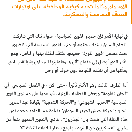
الاهتمام مثلما تجده كيفية المحافظة على امتيازات
الطبقة السياسية والعسكرية.
في نهاية الأمر فإن جميع القوى السياسية، سواء تلك التي شاركت
النظام السابق سنوات حكمه أو حتى القوى السياسية التي تنضوي
تحت مسمى "قوى الثورة" جميعها تفتقد للثقة بينها والناس، وهو
الأمر الذي أوصل إلى فقدان تأثيرها وفاعليتها الجماهيرية بالقدر الذي
يمكّنها من أن تتقدم للقيادة دون خوف أو وجل.
أما الطرف الثالث وهو الأكثر تأثيراً - حتى الآن - في الفعل السياسي، أي
"لجان المقاومة" وبعض القطاعات المهنية، فيدعمها على مستوى القوى
السياسية "الحزب الشيوعي" و"الحركة الشعبية" بقيادة عبد العزيز
الحلو و"حركة جيش تحرير السودان" بقيادة عبد الواحد محمد نور.
هذه الكتلة التي تنعت بال"الجذريين"، تنادي بالتغيير العميق بدءاً من
إخراج العسكريين من المشهد، وترفع شعار اللاءات الثلاث "لا