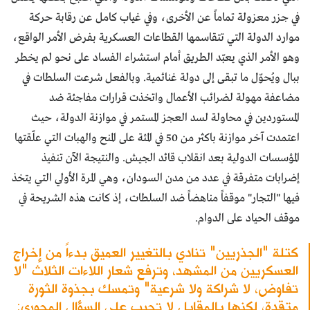
في جزر معزولة تماماً عن الأخرى، وفي غياب كامل عن رقابة حركة
موارد الدولة التي تتقاسمها القطاعات العسكرية بفرض الأمر الواقع،
وهو الأمر الذي يعبّد الطريق أمام استشراء الفساد على نحو لم يخطر
ببال ويُحوّل ما تبقى إلى دولة غنائمية. وبالفعل شرعت السلطات في
مضاعفة مهولة لضرائب الأعمال واتخذت قرارات مفاجئة ضد
المستوردين في محاولة لسد العجز المستمر في موازنة الدولة، حيث
اعتمدت آخر موازنة باكثر من 50 في المئة على المنح والهبات التي علّقتها
المؤسسات الدولية بعد انقلاب قائد الجيش. والنتيجة الآن تنفيذ
إضرابات متفرقة في عدد من مدن السودان، وهي المرة الأولي التي يتخذ
فيها "التجار" موقفاً مناهضاً ضد السلطات، إذ كانت هذه الشريحة في
موقف الحياد على الدوام.
كتلة "الجذريين" تنادي بالتغيير العميق بدءاً من إخراج
العسكريين من المشهد، وترفع شعار اللاءات الثلاث "لا
تفاوض، لا شراكة ولا شرعية" وتمسك بجذوة الثورة
متقدة، لكنها بالمقابل لا تجيب على السؤال المحوري: