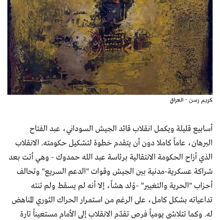
كريم رسن - العراق
أسابيع قليلة ويكمل انقلاب قائد الجيش السوداني، عبد الفتاح
البرهان، عاماً كاملا دون أن يتقدم خطوة لتشكيل حكومته. الانقلاب
الذي أزاح الحكومة الانتقالية برئاسة عبد الله حمدوك - وهي أتت بعد
شراكة عسكرية-مدنية بين الجيش وقوات "الدعم السريع" وتحالف
أحزاب "الحرية والتغيير" –وُلد هشاً، إلا أنه لم يسقط ولم تنته
تداعياته بشكل كامل، على الرغم من استمرار الحراك الثوري المناهض
له. وكما تتلاشى يومياً فرص تقدّم الانقلاب إلى الأمام مستعيناً تارة