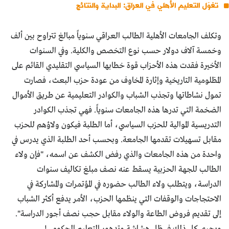
تغوّل التعليم الأهلي في العراق: البداية والنتائج
وتكلف الجامعات الأهلية الطالب العراقي سنوياً مبالغ تتراوح بين ألف
وخمسة آلاف دولار حسب نوع التخصص والكلية. وفي السنوات
الأخيرة فقدت هذه الأحزاب قوة خطابها السياسي التقليدي القائم على
المظلومية التاريخية وإثارة المخاوف من عودة حزب البعث، فصارت
تمول نشاطاتها وتجذب الشباب والكوادر التعليمية عن طريق الأموال
الضخمة التي تدرها هذه الجامعات سنوياً. فهي تجذب الكوادر
التدريسية الموالية للحزب السياسي، أما الطلبة فيكون ولاؤهم للحزب
مقابل تسهيلات تقدمها الجامعة. وبحسب أحد الطلبة الذي يدرس في
واحدة من هذه الجامعات والذي رفض الكشف عن اسمه، "فإن ولاء
الطالب للجهة الحزبية يسقط عنه نصف مبلغ تكاليف سنوات
الدراسة، ويتطلب ولاء الطالب حضوره في المؤتمرات والمشاركة في
الاحتجاجات والوقفات التي ينظمها الحزب، الأمر يدفع أكثر الشباب
إلى تقديم فروض الطاعة والولاء مقابل حجب نصف أجور الدراسة".
ويجري كل ذلك في ظل هشاشة وتدهور التعليم الحكومي!