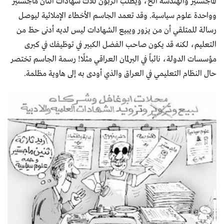
الماجستير والهندسة الخ، ويطلب الزبون ثلاث شهادات اثنان ماجستير
وواحدة علوم سياسية. وقد تعمد الجاسم الأخطاء الإملائية ليوصل
رسالة للمتلقي أن من يزور ويبيع الشهادات ليس لديه أدنى حظ من
التعليم، لكنه قد يكون صاحب الفضل الكبير في توظيفك في كبرى
مؤسسات الدولة، نائباً في البرلمان العراقي مثلًا! رسمة الجاسم تختصر
حال النظام التعليمي في العراق والذي أودى به إلى هاوية مظلمة.