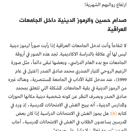
ارتفاع رواتبهم الشهرية!
صدام حسين والرموز الدينية داخل الجامعات
العراقية
لا تتفاجأ وأنت تدخل الجامعات العراقية إذا رأيت صوراً لرموز دينية
ليس لها أي علاقة بالدراسة الاكاديمية. تجد هذه الصور في أروقة
الجامعات مع بدء العام الدراسي، وبعضها تبقى دائماً، مثل صورة
الزعيم الروحي للتيار الصدري محمد صادق الصدر (اغتيل في عام
1999)، عند مدخل كلية الآداب في الجامعة المستنصرية، وهناك غيره
من الرموز الدينية في بقية الجامعات. المشكلة التي تتعلق بمحمد
صادق الصدر وبصرف النظر عن كونه شخصية دينية مكانها الحوزات
والمدارس الدينية، أنه يبيح الغش في الامتحانات المدرسية، إذ ورد في
كتابه
(6)
: هل يجوز الغش في الامتحانات الدراسية إذا كان بعض
المدرسين يساعدون الطلاب في الغش في الامتحانات المدرسية، أجاب
الصدر: "بسمه تعالى: لا دليل على حرمته".