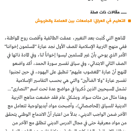
مقالات ذات صلة
التعليم في العراق: الجامعات بين العمامة والطربوش
المناهج التي كُتبت بعد التغيير، عمقت الطائفية وأقصت روح المواطنة،
ففي منهج التربية الإسلامية للصف الأول نجد عبارة "المسلمون إخواننا"
الأمر الذي يوحي بأنّ غير المسلمين ليسوا إخواناً لنا، وفي المادة ذاتها في
الصف الثاني الابتدائي، وفي سياق تفسير سورة الحمد، أكد واضعو
المنهج أنّ عبارة "المغضوب عليهم" تنطبق على اليهود، في حين تجنبوا
تفسير عبارة "ولا الضالّين" والتي هي بحسب التفاسير الإسلامية
تشمل المسيحيين الذين ذُكروا في مواضع عدة تحت اسم "النصارى"...
وهذا مثال من مئات سواه. وبشكلٍ عام فقد خضعت مناهج التربية
الدينية للسياق (المحاصصاتي)، وأصبحت مواد أيديولوجية تتعامل مع
الآخر ضمن الواجب الديني، بدلاً من اعتبار أنَّ الاندماج الوطني يتحقق
من مواد معرفية حتى في مجال الدرس الديني تنطلق مع الآخر من