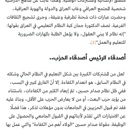
منطلق الإنسانية والمشتركات الوطنية. وهكذا غابت عن المناهج الدراسية
شخصية المجتمع العراقي وغاب العراق والدولة والهوية العراقية،
وحضرت عبارات ذات شحنة تطرفية وعنيفة، وجرى تشجيع الثقافات
الفرعية. تصف الدكتورة جمان كبة النظام التعليمي في العراق بقولها:
"إنه نظام لا يبني العقول، ولا يؤهل الطلبة بالمهارات الضرورية
للتعليم والعمل"
(2)
.
أصدقاء الرئيس أصدقاء الحزب..
لعل من المشتركات الكبيرة بين شكل التعليم في النظام الحالي وشكله
في النظام السابق، هو انعدام الكفاءة. إلا أنّ الفارق كبير في النِسب،
ففي ظل نظام صدام حسين، تمّ إبعاد الكثير من الكفاءات، باستثناء
من يؤيد حزب البعث، أو من لا يعارض الحزب على الأقل، وبناءً عليه
فقد تم قبول الحزبيين في الجامعات بدون مؤهلات تذكر، هذا فضلًا
عن الامتيازات التي تقدّم لأبنائهم في القبول الجامعي والحصول على
الوظيفة. مقولة صدام حسين "الولاء أهم من الكفاءة" والتي عمل بها