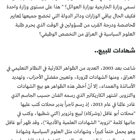
نسمي وزارة الخارجية بوزارة العوائل؟ " هذا على مستوى وزارة واحدة
فكيف الحال بباقي الوزارات ودائر الدولة التي تخضع جميعها لمعايير
المحاصصة ودرجة القرب من المسؤولين في الوقت الذي يحرم طلبة
العلوم السياسية في العراق من التخصص الوظيفي؟
شهادات للبيع..
شاعت بعد 2003، العديد من الظواهر الكارثية في النظام التعليمي في
العراق، ومنها الشهادات المزورة، وتعيين مفضلي الأحزاب، وتهديد
الأساتذة والعمداء، إلا أنّ أخطر هذه الظواهر هو بيع الشهادات
والتزوير. اشتهر الكاريكاتير الذي رسمه الفنان حسيب الجاسم الذي
غادر عالمنا في عام 2013، إذ رسم تاجراً يدير محلات كَتب عليها
"محلات أبو غافل (وشركاه) لبيع وتزوير (التي شطبها، وكتب في
جانبها كلمة "تزويد" الشهادات العلمية والأدبية")، وقد ظهر أبو غافل
وهو يحمل ختماً كبيراً، وشهادات مثل العلوم السياسية وشهادة