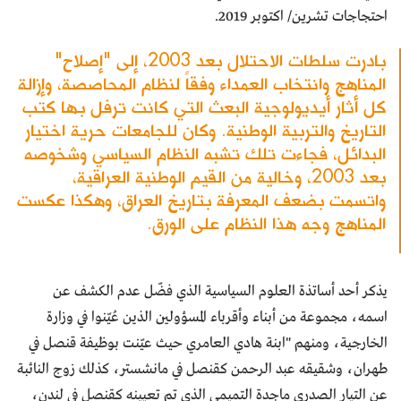
احتجاجات تشرين/ اكتوبر 2019.
بادرت سلطات الاحتلال بعد 2003، إلى "إصلاح"
المناهج وانتخاب العمداء وفقاً لنظام المحاصصة، وإزالة
كل أثار أيديولوجية البعث التي كانت ترفل بها كتب
التاريخ والتربية الوطنية. وكان للجامعات حرية اختيار
البدائل، فجاءت تلك تشبه النظام السياسي وشخوصه
بعد 2003، وخالية من القيم الوطنية العراقية،
واتسمت بضعف المعرفة بتاريخ العراق، وهكذا عكست
المناهج وجه هذا النظام على الورق.
يذكر أحد أساتذة العلوم السياسية الذي فضّل عدم الكشف عن
اسمه، مجموعة من أبناء وأقرباء المسؤولين الذين عُيّنوا في وزارة
الخارجية، ومنهم "ابنة هادي العامري حيث عيّنت بوظيفة قنصل في
طهران، وشقيقه عبد الرحمن كقنصل في مانشستر، كذلك زوج النائبة
عن التيار الصدري ماجدة التميمي الذي تم تعيينه كقنصل في لندن،