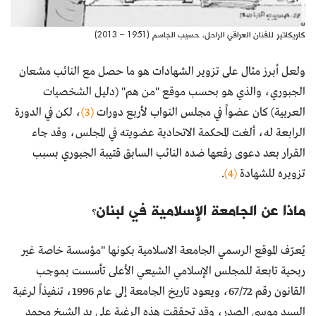
كاريكاتير للفنان العراقي الراحل، حسيب الجاسم (1951 – 2013)
ولعل أبرز مثال على تزوير الشهادات هو ما حصل مع النائب مشعان
الجبوري، والذي هو بحسب موقع "من هم" (دليل الشخصيات
العربية) كان عضواً في مجلس النواب لأربع دورات
(3)
، لكن في الدورة
الرابعة له، ألغت المحكمة الاتحادية عضويته في المجلس، وقد جاء
القرار بعد دعوى رفعها ضده النائب السابق قتيبة الجبوري بسبب
تزويره للشهادة
(4)
.
ماذا عن الجامعة الإسلامية في لبنان؟
يُعرّف الموقع الرسمي الجامعة الاسلامية بكونها "مؤسسة خاصة غير
ربحية تابعة للمجلس الإسلامي الشيعي الأعلى تأسست بموجب
القانون رقم 67/72، ويعود تاريخ الجامعة إلى عام 1996، تنفيذاً لرغبة
السيد موسى الصدر، وقد تحققت هذه الرغبة على يد الشيخ محمد