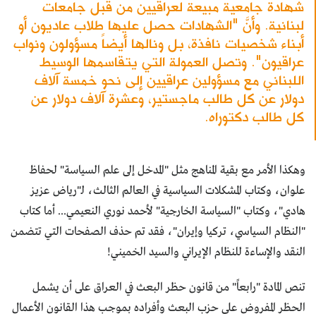
شهادة جامعية مبيعة لعراقيين من قبل جامعات
لبنانية. وأنَّ "الشهادات حصل عليها طلاب عاديون أو
أبناء شخصيات نافذة، بل ونالها أيضاً مسؤولون ونواب
عراقيون". وتصل العمولة التي يتقاسمها الوسيط
اللبناني مع مسؤولين عراقيين إلى نحو خمسة آلاف
دولار عن كل طالب ماجستير، وعشرة آلاف دولار عن
كل طالب دكتوراه.
وهكذا الأمر مع بقية المناهج مثل "المدخل إلى علم السياسة" لحفاظ
علوان، وكتاب المشكلات السياسية في العالم الثالث، لـ"رياض عزيز
هادي"، وكتاب "السياسة الخارجية" لأحمد نوري النعيمي... أما كتاب
"النظام السياسي، تركيا وإيران"، فقد تم حذف الصفحات التي تتضمن
النقد والإساءة للنظام الإيراني والسيد الخميني!
تنص المادة "رابعاً" من قانون حظر البعث في العراق على أن يشمل
الحظر المفروض على حزب البعث وأفراده بموجب هذا القانون الأعمال