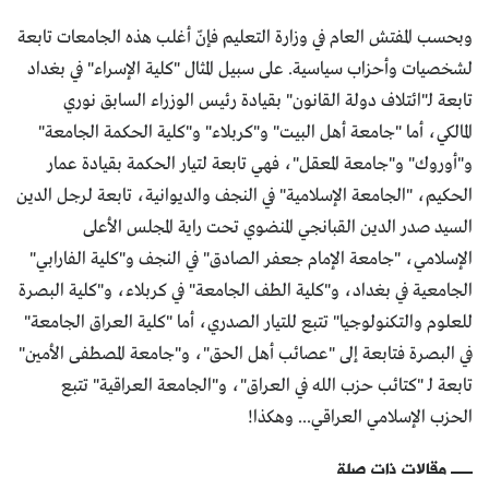
وبحسب المفتش العام في وزارة التعليم فإنّ أغلب هذه الجامعات تابعة
لشخصيات وأحزاب سياسية. على سبيل المثال "كلية الإسراء" في بغداد
تابعة لـ"ائتلاف دولة القانون" بقيادة رئيس الوزراء السابق نوري
المالكي، أما "جامعة أهل البيت" و"كربلاء" و"كلية الحكمة الجامعة"
و"أوروك" و"جامعة المعقل"، فهي تابعة لتيار الحكمة بقيادة عمار
الحكيم، "الجامعة الإسلامية" في النجف والديوانية، تابعة لرجل الدين
السيد صدر الدين القبانجي المنضوي تحت راية المجلس الأعلى
الإسلامي، "جامعة الإمام جعفر الصادق" في النجف و"كلية الفارابي"
الجامعية في بغداد، و"كلية الطف الجامعة" في كربلاء، و"كلية البصرة
للعلوم والتكنولوجيا" تتبع للتيار الصدري، أما "كلية العراق الجامعة"
في البصرة فتابعة إلى "عصائب أهل الحق"، و"جامعة المصطفى الأمين"
تابعة لـ "كتائب حزب الله في العراق"، و"الجامعة العراقية" تتبع
الحزب الإسلامي العراقي... وهكذا!
مقالات ذات صلة