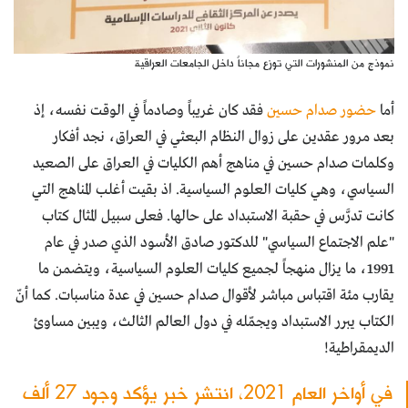
نموذج من المنشورات التي توزع مجاناً داخل الجامعات العراقية
أما
حضور صدام حسين
فقد كان غريباً وصادماً في الوقت نفسه، إذ
بعد مرور عقدين على زوال النظام البعثي في العراق، نجد أفكار
وكلمات صدام حسين في مناهج أهم الكليات في العراق على الصعيد
السياسي، وهي كليات العلوم السياسية. اذ بقيت أغلب المناهج التي
كانت تدرَّس في حقبة الاستبداد على حالها. فعلى سبيل المثال كتاب
"علم الاجتماع السياسي" للدكتور صادق الأسود الذي صدر في عام
1991، ما يزال منهجاً لجميع كليات العلوم السياسية، ويتضمن ما
يقارب مئة اقتباس مباشر لأقوال صدام حسين في عدة مناسبات. كما أنّ
الكتاب يبرر الاستبداد ويجمّله في دول العالم الثالث، ويبين مساوئ
الديمقراطية!
في أواخر العام 2021، انتشر خبر يؤكد وجود 27 ألف