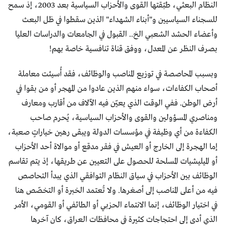
النظام البعثي، طبّقتها القوى والأحزاب السياسية بعد 2003، إذ سمح
للسجناء السياسيين و"أبناء الشهداء" الذين سقطوا في ظل البعث
وأعضاء الحشد الشعبي الخ.. القبول في الجامعات والدراسات العليا
بصرف النظر عن المعدل، ووفق قناة تنافسية خاصة بهم!
وبسبب المحاصصة في توزيع المناصب والوظائف، فقد أُسيئت معاملة
أصحاب الكفاءات، سواء منهم الذين عادوا من المهجر أو من بقوا في
أرض الوطن. ففي الوقت الذي يعيّن فيه الآلاف من أقارب ومعارف
ومناصري المسؤولين والقوى والأحزاب السياسية، يُحرم صاحب
الكفاءة من أي وظيفة في مؤسسات الدولة ويبقى رهين خياراتٍ صعبة،
إما الهجرة إلى الخارج أو العيش في فقر مدقع أو موالاة أحد الأحزاب
أو الميليشيات المسلحة للحصول على التعيين عن طريقها، إذ يتم تقاسم
الوظائف بين الأحزاب في سياق النظام التوافقي الذي يبدأ التحاصص
فيه من أعلى المناصب إلى أصغرها. ولا تُعتمد الخبرة أو التخصّص هنا
في اختيار الوظائف، إنما الانتماء الحزبي أو الطائفي أو القومي، الأمر
الذي أدى إلى احتجاجات كثيرة في محافظات العراق، كان آخرها