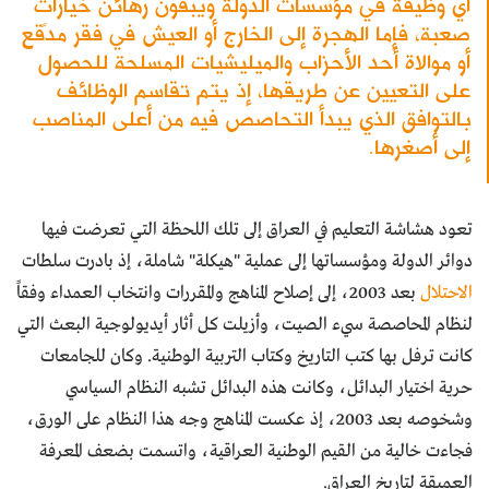
أي وظيفة في مؤسسات الدولة ويبقون رهائن خياراتٍ
صعبة، فإما الهجرة إلى الخارج أو العيش في فقر مدقع
أو موالاة أحد الأحزاب والميليشيات المسلحة للحصول
على التعيين عن طريقها، إذ يتم تقاسم الوظائف
بالتوافق الذي يبدأ التحاصص فيه من أعلى المناصب
إلى أصغرها.
تعود هشاشة التعليم في العراق إلى تلك اللحظة التي تعرضت فيها
دوائر الدولة ومؤسساتها إلى عملية "هيكلة" شاملة، إذ بادرت سلطات
الاحتلال
بعد 2003، إلى إصلاح المناهج والمقررات وانتخاب العمداء وفقاً
لنظام المحاصصة سيء الصيت، وأزيلت كل أثار أيديولوجية البعث التي
كانت ترفل بها كتب التاريخ وكتاب التربية الوطنية. وكان للجامعات
حرية اختيار البدائل، وكانت هذه البدائل تشبه النظام السياسي
وشخوصه بعد 2003، إذ عكست المناهج وجه هذا النظام على الورق،
فجاءت خالية من القيم الوطنية العراقية، واتسمت بضعف المعرفة
العميقة لتاريخ العراق.