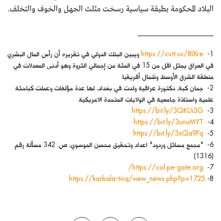
البلاد المحكومة بطبقة سياسية رسخت مثلث الجهل والخوف والتخلف.
______________________
1-
https://cutt.us/8IXre
ويبين البنك الدولي في تقريره أن رأس المال البشري
في العراق يمثل اقل من 15 في المئة من إجمالي الثروة وهو أدنى المعدلات في
منطقة الشرق الأوسط وشمال أفريقيا.
2- جمان كبة، دكتورة عراقية ولدت في بغداد، لها عدة مؤلفات وعملت كباحثة
علمية واستاذة جامعية في الولايات المتحدة الامريكية.
https://bit.ly/3QKUi3G
3-
https://bit.ly/3unuMYT
4-
https://bit.ly/3xQa9Fq
5-
6- "مجمع مسائل وردود" اعداد وتحقيق محسن الموسوي، ص: 342 مسألة رقم
(1316)
https://col.pe-gate.org/
7-
https://karbala-tv.iq/view_news.php?p=1725
8-