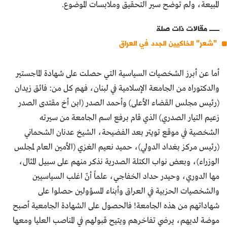
المبيعة، ولم توضح سير التحقيق وملابسات الموضوع.
مقالات ذات صلة
"شعر" الخاكيين الجدد في العراق
أما عن أبرز الشخصيات السياسية التي حصلت على شهادة الماجستير
والدكتوراه من الجامعة الإسلامية في لبنان، فهم كل من: فائق زيدان
(رئيس مجلس القضاء الأعلى) وأحمد الصدر (ابن أخ مقتدى الصدر
زعيم التيار الصدري) الذي قام برفع اسم الجامعة من سيرته
الشخصية في موقع تويتر بعد الفضيحة، الشيخ عدنان الشحماني
(رئيس مركز بغداد الدولي)، حميد نعيم الغزي (الأمين العام لمجلس
الوزراء)، وبعض نواب الكتلة الصدرية نذكر منهم على سبيل المثال،
مها الدوري، وحيدر حداد الخفاجي، علماً أنّ اغلب السياسيين
والشخصيات الحزبية في العراق وأبناء المسؤولين حصلوا على
شهاداتهم من هذه الجامعة! فالحصول على الشهادة الجامعية أصبح
موضة لديهم، يرضي تفاخرهم ويتيح قبولهم في المناصب العليا ومعها