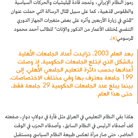
رموز النظام الإيراني، وتمجد قادة الميليشيات والحركات السياسية
والطقوس المذهبية، كما على سبيل المثال الرسالة التي حملت عنوان
"المشي في زيارة الأربعين وأثره على بعض متغيرات الجهاز الدوري
التنفسي لمختلف الأعمار من الذكور والإناث" للطالب أحمد محمود
المرسومي
(8)
.
بعد العام 2003، تزايدت أعداد الجامعات الأهلية
بالشكل الذي ابتلع الجامعات الحكومية، إذ وصلت
أعدادها بحسب دائرة التعليم الجامعي الأهلي، إلى
199 جامعة معترف بها وفي مختلف الاختصاصات،
بينما يبلغ عدد الجامعات الحكومية 29 جامعة فقط،
حتى هذا العام.
هكذا بقي النظام التعليمي في العراق مثل فأرة في دولابٍ دوارٍ، صفعته
كف أصدقاء الرئيس في النظام السابق، وأصدقاء الحزب في الوقت
الحاضر، حتى صار مرآة تعكس طبيعة النظام السياسي ومستقبل