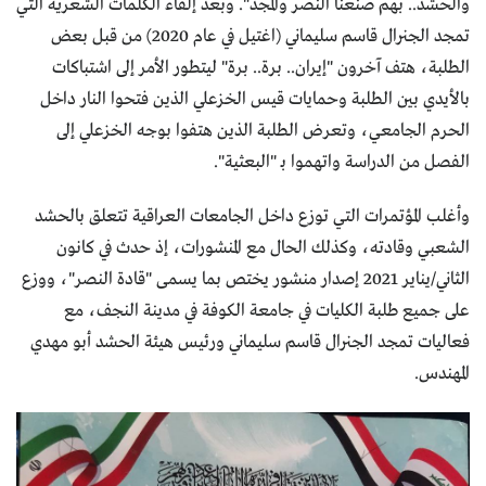
والحشد.. بهم صنعنا النصر والمجد". وبعد إلقاء الكلمات الشعرية التي
تمجد الجنرال قاسم سليماني (اغتيل في عام 2020) من قبل بعض
الطلبة، هتف آخرون "إيران.. برة.. برة" ليتطور الأمر إلى اشتباكات
بالأيدي بين الطلبة وحمايات قيس الخزعلي الذين فتحوا النار داخل
الحرم الجامعي، وتعرض الطلبة الذين هتفوا بوجه الخزعلي إلى
الفصل من الدراسة واتهموا بـ "البعثية".
وأغلب المؤتمرات التي توزع داخل الجامعات العراقية تتعلق بالحشد
الشعبي وقادته، وكذلك الحال مع المنشورات، إذ حدث في كانون
الثاني/يناير 2021 إصدار منشور يختص بما يسمى "قادة النصر"، ووزع
على جميع طلبة الكليات في جامعة الكوفة في مدينة النجف، مع
فعاليات تمجد الجنرال قاسم سليماني ورئيس هيئة الحشد أبو مهدي
المهندس.