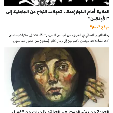
الملاية أمام الخوارزمية.. تحولات النواح من الجاهلية إلى
“الأونلاين”
موقع "جمار"
رحلة النواح النسائي في العراق، من المجالس السرية و"الكَفّالات" إلى ملايات يحصدن
آلاف المشاهدات، ويصلن بأصواتهن إلى رجال كانوا يُمنعون من حضور مجالسهن..
العودة من برزخ الموت في العراق: ناجيات من "غسل