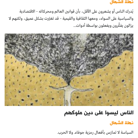
نهلة الشهال
يُدرك الناس أو يشعرون على الأقل، بأن قوانين العالم ومحركاته – الاقتصادية
والسياسية على السواء، ومعها الثقافية والقيمية – قد تغيّرت بشكل عميق، ولكنهم لا
يزالون يفكِّرون ويفعلون بواسطة أدوات...
الناس ليسوا على دين ملوكهم
نهلة الشهال
السياسة لا تمارَس بأفعال رمزية جوفاء. ولا الحرب.