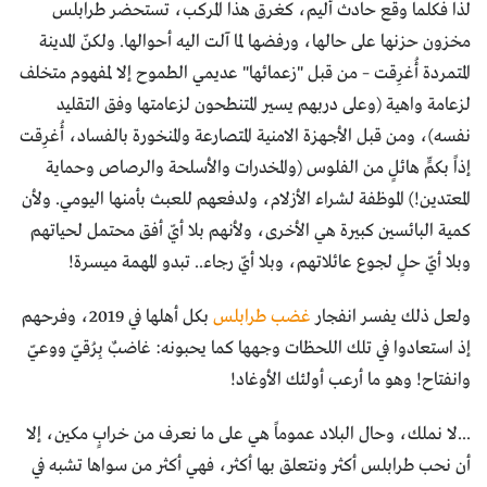
لذا فكلما وقع حادث أليم، كغرق هذا المركب، تستحضر طرابلس
مخزون حزنها على حالها، ورفضها لما آلت اليه أحوالها. ولكنّ المدينة
المتمردة أُغرِقت – من قبل "زعمائها" عديمي الطموح إلا لمفهوم متخلف
لزعامة واهية (وعلى دربهم يسير المتنطحون لزعامتها وفق التقليد
نفسه)، ومن قبل الأجهزة الامنية المتصارعة والمنخورة بالفساد، أُغرِقت
إذاً بكمٍّ هائلٍ من الفلوس (والمخدرات والأسلحة والرصاص وحماية
المعتدين!) الموظفة لشراء الأزلام، ولدفعهم للعبث بأمنها اليومي. ولأن
كمية البائسين كبيرة هي الأخرى، ولأنهم بلا أيّ أفق محتمل لحياتهم
وبلا أيّ حلٍ لجوع عائلاتهم، وبلا أيّ رجاء.. تبدو المهمة ميسرة!
ولعل ذلك يفسر انفجار
غضب طرابلس
بكل أهلها في 2019، وفرحهم
إذ استعادوا في تلك اللحظات وجهها كما يحبونه: غاضبٌ بِرُقيّ ووعيّ
وانفتاح! وهو ما أرعب أولئك الأوغاد!
...لا نملك، وحال البلاد عموماً هي على ما نعرف من خرابٍ مكين، إلا
أن نحب طرابلس أكثر ونتعلق بها أكثر، فهي أكثر من سواها تشبه في