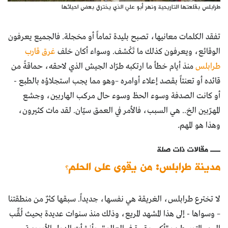
طرابلس بقلعتها التاريحية ونهر أبو علي الذي يخترق بعض احيائها
تفقد الكلمات معانيها، تصبح بليدة تماماً أو مخجلة. فالجميع يعرفون
الوقائع، ويعرفون كذلك ما تَكْشف. وسواء أكان خلف
غرق قارب
طرابلس
منذ أيام خطأ ما ارتكبه طرّاد الجيش الذي لاحقه، حماقةً من
قائده أو تعنتاً بقصد إعلاء أوامره –وهو مما يجب استجلاؤه بالطبع -
أو كانت الصدفة وسوء الحظ وسوء حال مركب الهاربين، وجشع
المهرّبين الخ.. هي السبب، فالأمر في العمق سيّان. لقد مات كثيرون،
وهذا هو المهم.
مقالات ذات صلة
مدينة طرابلس: من يقوى على الحلم؟
لا تخترع طرابلس، الغريقة هي نفسها، جديداً. سبقها كثرٌ من منطقتنا
– وسواها - إلى هذا المشهد المريع، وذلك منذ سنوات عديدة بحيث لُقِّب