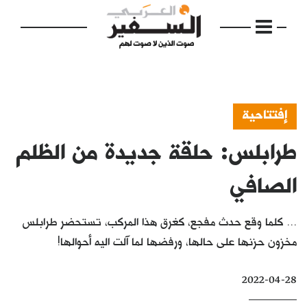
إفتتاحية
طرابلس: حلقة جديدة من الظلم
الرئيسية
مواضيع
الصافي
إفتتاحية
... كلما وقع حدث مفجع، كغرق هذا المركب، تستحضر طرابلس
فكرة
مخزون حزنها على حالها، ورفضها لما آلت اليه أحوالها!
دفاتر
2022-04-28
بالصورة