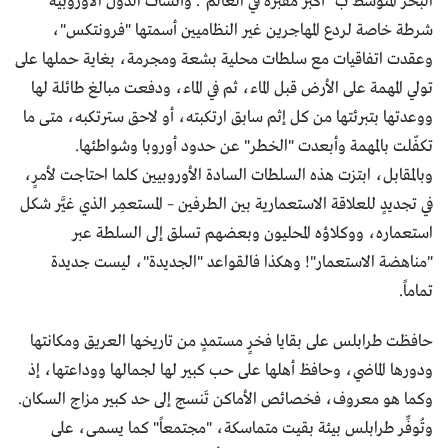
البحر المتوسط ب "أكبر مقبرة في العالم". وأنشأت الدول الأوروبية
شرطة خاصة لردع المهاجرين غير النظاميين أسمتها "فرونتكس"،
وعقدت اتفاقيات مع سلطات محلية بشعة ومجرمة، بغاية حملها على
تولي المهمة على الأرض قبل الماء، ثم في الماء، ودفعت مبالغ طائلة لها
ووعدتها بتبرئتها من كل إثم سابق ارتكبته، أو لاحق سترتكبه، متى ما
تكفّلت بالمهمة وأبعدت "الخطر" عن حدود أوروبا وشواطئها.
وبالمقابل، ابتزت هذه السلطات السادة الأوروبيين كلما احتاجت لأمرٍ،
في تجديدٍ للعلاقة الاستعمارية بين الطرفين – المستعمِر الذي غيَّر شكل
استعماره، ووكلاؤه المحليون وبعضهم تسلق إلى السلطة عبر
"مناهضة الاستعمار"! وهكذا فالقواعد "الجديدة"، ليست جديدة
تماماً.
حافظت طرابلس على بقايا فخرٍ مستمدٍ من تاريخها العريق ومكانتها
ودورها الماضي، وحافظ أهلها على حب كبير لها لجمالها ووداعتها، إذ
وكما هو معروف، فخصائص الأماكن تَنسج إلى حد كبير مزاج السكان.
وتُوفِّر طرابلس بيئة بقيت متماسكة، "مجتمعاً" كما يسمى، على