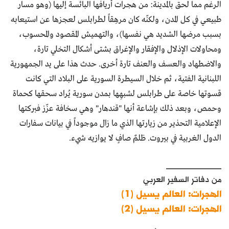
الرغم مما لحق بالمدينة: من هجرات أريافها البائسة إليها (وهو مسار
طبيعي في كل المدن، ولكنّه كان مرهِقاً لطرابلس لعجزها عن استيعابه
بسبب مرضها الشديد هي نفسها)، والتهميش المقصود والمحسوب،
ومحاولات الإذلال والإفقار والإغراق بشتى أشكال التخلي تارة،
والاضطهاد والعسف والعنف تارة أخرى. حدث هذا على يد الجمهورية
اللبنانية الفتية، ثم خلال السيطرة السورية على البلاد التي كانت
قسوتها خاصة على طرابلس لشبهِها بمدن سورية يُراد سحقها كحماة
وحمص، وبعد ذلك بإشاعة أنها "قندهار" وهي سخافة عزّز فبركتها
الإعلامية التحذير من زيارتها الذي ما زال موجوداً في بيانات سفارات
الدول الغربية في بيروت. ظلمٌ صافٍ لا يوازيه شيء.
____________
من دفاتر السفير العربي
الهجرات: العالم يسيل (1)
الهجرات: العالم يسيل (2)