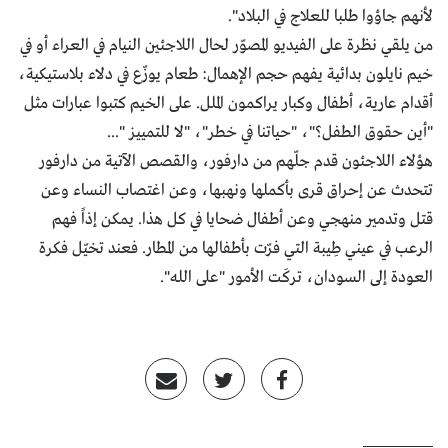
لأنهم جاؤوا طلبا للعلاج في البلاد".
من يلقي نظرة على الفيديو المصوّر لحال اللاجئين النيام في العراء أو في
خيم نايلون بدائية يفهم حجم الإهمال: طعام يوزّع في دلاء بلاستيكية،
أقدام عارية، أطفال وكبار يراكمون الملل. على الخيم كتبوا عبارات مثل
"أين حقوق الطفل؟"، "حياتنا في خطر"، "لا للتمييز "...
هؤلاء اللاجئون قدم جلّهم من دارفور، والقصص الآتية من دارفور
تتحدث عن إحراق قرى بأكملها ونهبها، وعن اغتصاب النساء وعن
قتل وتدمير منهجي وعن أطفال ضحايا في كل هذا. يمكن إذاً فهم
الرعب في عيني طِيبة التي فرّت بأطفالها من المطار. فعند تخيّل فكرة
العودة إلى السودان، تركَت الأمور "على الله".