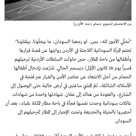
من الاعتصام (تصوير حسام دعنة -الأردن)
"نْخلّي الأمور لله، بس.. لو رجعنا السودان، ما بيخلّونا. بيقتلونا".
تختم المرأة السودانية اللاجئة في الأردن روايتها عن قصة فرارها
وأطفالها من باحة المطار، حين حاولت السلطات الأردنية ترحيلهم
قسراً يوم 16 كانون الأوّل/ ديسمبر الحالي. تذرّعت بإدخال أطفالها
الحمام من أجل الابتعاد عن عناصر الأمن والفرار عبر فتحة في
الأسلاك الشائكة، ثمّ المشي ساعتين في أرض خالية حتى الوصول إلى
الشارع، والعودة من هناك إلى عمّان. شهادتها واحدة من شهادات
عائلات سودانية وجدت نفسها فجأة في باحة مطار الملكة علياء، بعد أن
أحضِروا بالحيلة والخديعة وتحت الإجبار إلى المطار لترحيلهم إلى
السودان.