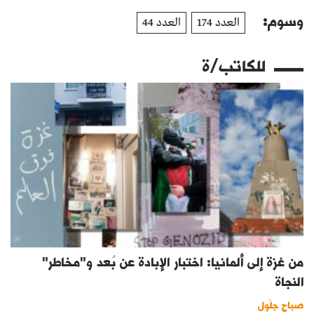
وسوم:
العدد 174
العدد 44
للكاتب/ة
من غزة إلى ألمانيا: اختبار الإبادة عن بُعد و"مخاطر"
النجاة
صباح جلّول