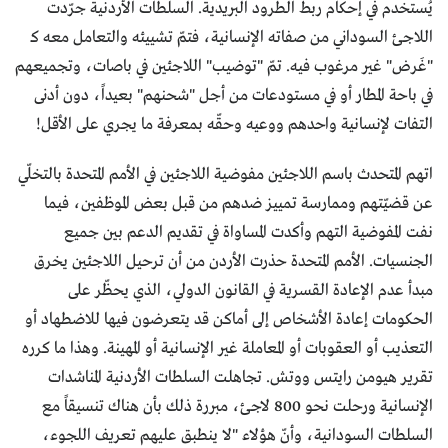
يُستخدم في إحكام ربط الطرود البريدية. السلطات الأردنية جرّدت
اللاجئ السوداني من صفاته الإنسانية، فتمّ تشييئه والتعامل معه كـ
"غَرض" غير مرغوب فيه. تمّ "توضيب" اللاجئين في باصات، وتجميعهم
في باحة المطار أو في مستودعات من أجل "شحنهم" بعيداً، دون أدنى
التفات لإنسانية واحدهم ووعيه وحقّه بمعرفة ما يجري على الأقل!
اتهم المتحدث باسم اللاجئين مفوضية اللاجئين في الأمم المتحدة بالتخلّي
عن قضيّتهم وممارسة تمييز ضدهم من قبل بعض الموظفين، فيما
نفت المفوضية التهم وأكدت المساواة في تقديم الدعم بين جميع
الجنسيات. الأمم المتحدة حذرت الأردن من أن ترحيل اللاجئين يخرق
مبدأ عدم الإعادة القسرية في القانون الدولي، الذي يحظّر على
الحكومات إعادة الأشخاص إلى أماكن قد يتعرضون فيها للاضطهاد أو
التعذيب أو العقوبات أو المعاملة غير الإنسانية أو المهينة. وهذا ما كرره
تقرير هيومن رايتس ووتش. تجاهلت السلطات الأردنية المناشدات
الإنسانية ورحلت نحو 800 لاجئ، مبررة ذلك بأن هناك تنسيقاً مع
السلطات السودانية، وأنّ هؤلاء "لا ينطبق عليهم تعريف اللجوء،