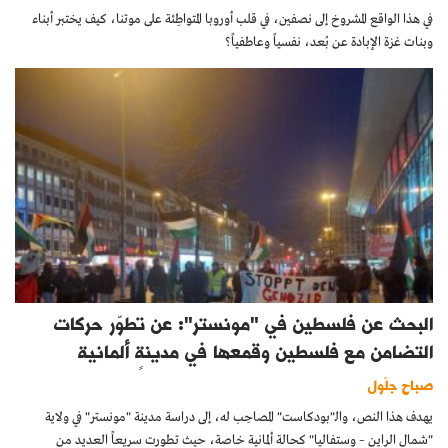
في هذا الواقع المشروخ إلى نصفين، في قلب أوروبا المتواطِئة على موتنا، كيف يختبر أبناء
وبنات غزة الإبادة عن بُعد، نفسياً وعاطفياً؟
البحث عن فلسطين في "مونستر": عن تطوّر حركات
التضامن مع فلسطين وقمعها في مدينةٍ ألمانية
صباح جلّول
يهدف هذا النص، والـ"بودكاست" المصاحِب له، إلى دراسة مدينة "مونستر" في ولاية
"شمال الراين – وستفاليا" كحالة ألمانية خاصة، حيث تطورت سريعاً العديد من