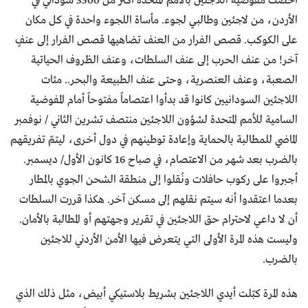
أحصت مفوضية اللاجئين بالأمم المتحدة أكثر من 3500 سوداني في
الأردن، من لاجئين وطالبي لجوء. مأساة اللجوء واحدة في كل مكان
على الكوكب. قصص الفرار من العنف تضاهيها قصص الفرار إلى عنفٍ
آخر! من عنف الحرب إلى عنف السلطات، وعنف الظروف الحياتية
الصعبة، وعنف العنصرية، وحتى عنف الطبيعة والبحر.. مئات
اللاجئين السودانيين كانوا قد بدأوا اعتصاماً مفتوحاً أمام المفوضية
السامية للأمم المتحدة لشؤون اللاجئين منتصف تشرين الثاني / نوفمبر
الماضي للمطالبة بالحماية وإعادة توطينهم في دول أخرى، ليتمّ تفريقهم
بالضرب بعد شهر من الاعتصام، في صباح 16 كانون الأول/ ديسمبر.
أجبروا على ركوب حافلات ونُقلوا إلى منطقة الشحن الجوي بالمطار
بعدما اعتقدوا أنه سيتم نقلهم إلى مسكن آخر. هكذا قررت السلطات
أن لا داعي لاحترام حق اللاجئين في تقرير وجهتهم أو المطالبة بالأمان.
وليست هذه المرة الأولى التي يتعرض فيها الأمن الأردني للاجئين
بالضرب.
هذه المرة كبّلت أيدي اللاجئين بشريط بلاستيكي أبيض، مثل ذلك الذي