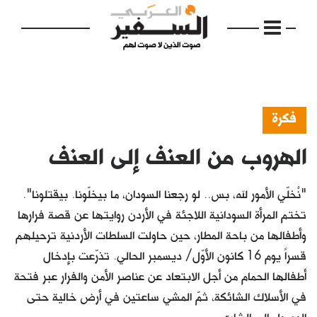
فكرة
الهروب من العنف إلى العنف
الرئيسية
مواضيع
"نْخلّي الأمور لله، بس.. لو رجعنا السودان، ما بيخلّونا. بيقتلونا".
إفتتاحية
تختم المرأة السودانية اللاجئة في الأردن روايتها عن قصة فرارها
وأطفالها من باحة المطار، حين حاولت السلطات الأردنية ترحيلهم
فكرة
قسراً يوم 16 كانون الأوّل/ ديسمبر الحالي. تذرّعت بإدخال
دفاتر
أطفالها الحمام من أجل الابتعاد عن عناصر الأمن والفرار عبر فتحة
في الأسلاك الشائكة، ثمّ المشي ساعتين في أرض خالية حتى
بالصورة
الوصول إلى الشارع،