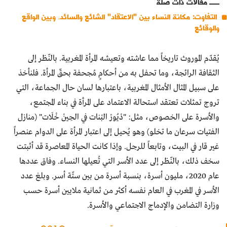
مقالات ذات صلة
التفاوت: مكانة النساء بين "الاعتقاد" الشائع والسائد، وبين الواقع
والوقائع
يُقدّم الموروث تاريخاً مما عاشته وتعيشه المرأة المغربية. بالنّظر إلى
الثقافة الرائجة، وما تحفل به من أحكامٍ مُجحفة بحقّ المرأة. فلنأخذ
على سبيل المثال الأمثال المغربية، باعتبارها لسان حال الجماعة، التي
تروج تمثلات تعتقد استحالة الاعتماد على المرأة في بناء المجتمع،
والأسرة على الخصوص، مثل: "دْيُورْ البْنات في الحِينْ خْلَات" (منازل
الفتيات سرعان ما تخلو) وهو يُحيل إلى اعتبار المرأة على الدوام عنصراً
غير قار في البيت، وتابعاً للرجل. وإذا كانت الحياة المعاصرة قد أثبتت
سخف ذلك، بالنّظر إلى عدد الأسر التي تُعيلها النساء. وفاق عددها
عام 2020، مليون أسرة، بنسبة أسرة من بين ستّة أسر. وبلغ عدد
الأسر في المغرب في العام نفسه أكثر من ثمانية ملايين أسرة حسب
وزارة التضامن والإدماج الاجتماعي والأسرة.