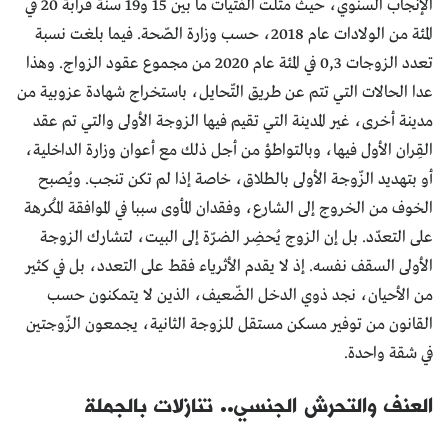
الإنجاب السنوي، حيث مثلت الفتيات ما بين 15 و19 سنة قرابة 20 في
المئة من الولادات عام 2018، حسب وزارة الصّحة. فيما بلغت نسبة
تعدد الزوجات 0,3 في المئة عام 2020 من مجموع عقود الزواج. وهذا
عدا الحالات التي تتم عن طريق التّحايل، باستخراج شهادة عزوبية من
مدينة أخرى، غير المدينة التي تقيم فيها الزوجة الأولى والتي تم عقد
القِران الأول فيها، وبالتواطؤ من أجل ذلك مع أعوان وزارة الداخلية،
أو بتهديد الزّوجة الأولى بالطلاق، خاصة إذا لم تكن تنجب. ويُصبح
الخوف من الخروج إلى الشارع، وفقدان المأوى سببا في الموافقة المُكرهة
على التعدّد. بل إن الزوج يُحضِر الضرّة إلى البيت، لتشارك الزوجة
الأولى السقف نفسه. إذ لا يقدم الأثرياء فقط على التعدد، بل في كثير
من الأحيان، نجد ذوي الدخل الضّعيف، الذين لا يتمكنون حسب
القانون من توفير مسكن مستقل للزوجة الثانية، يجمعون الزّوجتين
في شقة واحدة.
العنف والتحرش الجنسي.. تنازلات بالجملة