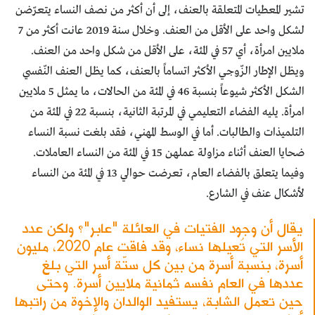
تشير المعطيات المتعلقة بالعنف، إلى أن أكثر من نصف النساء يتعرّضن
لشكل واحد على الأقل من العنف. وخلال سنة 2019 عانت أكثر من 7
ملايين امرأة، أي 57 في المئة، على الأقل من شكل واحد من العنف.
ويظل الإطار الزّوجي الأكثر اتساماً بالعنف، كما يظل العنف النّفسي
الشكل الأكثر شيوعاً بنسبة 46 في المئة من الحالات، ما يمثل 5 ملايين
امرأة. يليه الفضاء التعليمي في المرتبة الثانية، بنسبة 22 في المئة من
التلميذات والطالبات. أما في الوسط المهني، فقد بلغت نسبة النساء
ضحايا العنف أثناء مزاولة عملهن 15 في المئة من النساء العاملات.
وفيما يتعلق بالفضاء العام، تعرضت حوالي 13 في المئة من النساء
لأشكال عنف في الشارع.
يقال أن وجود الفتيات في العائلة "عابر"؟ ولكن عدد
الأسر التي تُعيلها نساء، وقد فاقت عام 2020، مليون
أسرة، بنسبة أسرة من بين كل ستّة أسر التي بلغ
عددها في العام نفسه ثمانية ملايين أسرة. وحتى
حين تعمل الشابة، يستفيد الوالدان والإخوة من راتبها