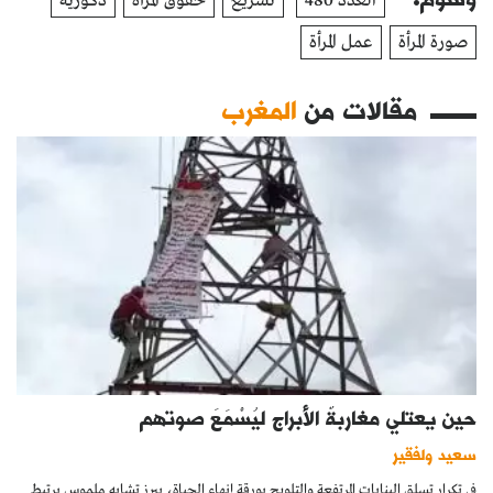
العدد 480
تشريع
حقوق المرأة
ذكورية
صورة المرأة
عمل المرأة
مقالات من
المغرب
حين يعتلي مغاربةٌ الأبراج ليُسْمَعَ صوتهم
سعيد ولفقير
في تكرار تسلق البنايات المرتفعة والتلويح بورقة إنهاء الحياة، يبرز تشابه ملموس يرتبط