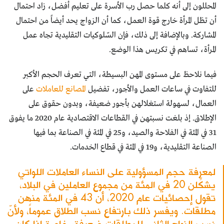
المحللون إلى أنه كلما حصل رب الأسرة على تعليم أفضل، زاد احتمال
أن تظل المرأة خارج قوة العمل، كما أن الزواج يحد أيضاً من احتمال
المشاركة. وبالإضافة إلى ذلك، فإن السّلوكيات التقليدية تجاه عمل
المرأة، تساهم في تكريس هذا الوضع.
فيما نلاحظ على مستوى المهن البسيطة، التي تعرف الحجم الأكبر
للتفاوت في ساعات العمل والأجور، تفضيل
المصانع للعاملات
على
العمال، لسهولة استغلالهن بأجور ضعيفة، وبدون حقوق على
الإطلاق. إذ بلغت نسبتهن في القطاعات الاقتصادية عام 2020 ما يفوق
31 في المئة في الفلاحة والصيد، و25 في المئة في الصناعة بما فيها
الصناعة التقليدية، و19 في المئة في قطاع الخدمات.
لمعرفة حجم المسؤولية على النساء العاملات اللواتي
يشكِّلن 20 في المئة من مجموع العاملين في البلاد،
تقول إحصائيات عام 2020، أن 43 في المئة منهن
مطلقات. ويفسر ذلك بارتفاع نسب الطلاق عموماً، ولأنّ
نسب الزواج الثاني للمطلقات ضعيفة، خاصة إذا كان