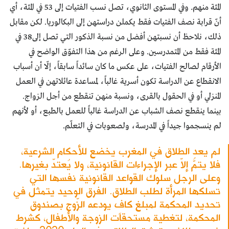
المئة منهم. وفي المستوى الثانوي، تصل نسب الفتيات إلى 53 في المئة، أي
أنّ قرابة نصف الفتيات فقط يكملن دراستهن إلى البكالوريا. لكن مقابل
ذلك، نلاحظ أن نسبتهن أفضل من نسبة الذكور التي تصل إلى38 في
المئة فقط من المتمدرسين. وعلى الرغم من هذا التفوّق الواضح في
الأرقام لصالح الفتيات، على عكس ما كان سائداً سابقاً، إلّا أن أسباب
الانقطاع عن الدراسة تكون أسرية غالباً، لمساعدة عائلاتهن في العمل
المنزلي أو في الحقول بالقرى، ونسبة منهن تنقطع من أجل الزواج.
بينما ينقطع نصف الشباب عن الدراسة غالباً للعمل بالطبع، أو لأنهم
لم ينسجموا جيداً في المدرسة، ولصعوبات في التعلّم.
لم يعد الطلاق في المغرب يخضع للأحكام الشرعية،
فلا يتمُّ إلاّ عبر الإجراءات القانونية، ولا يُعتدّ بغيرها.
وعلى الرجل سلوك القواعد القانونية نفسها التي
تسلكها المرأة لطلب الطلاق. الفرق الوحيد يتمثل في
تحديد المحكمة لمبلغ كافٍ يودعه الزّوج بصندوق
المحكمة، لتغطية مستحقات الزوجة والأطفال، كشرط