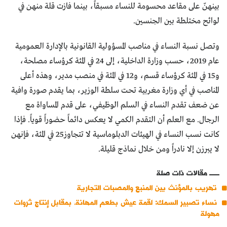
بينهنّ على مقاعد محسومة للنساء مسبقاً، بينما فازت قلة منهن في
لوائح مختلطة بين الجنسين.
وتصل نسبة النساء في مناصب المسؤولية القانونية بالإدارة العمومية
عام 2019، حسب وزارة الداخلية، إلى 24 في المئة كرؤساء مصلحة،
و15 في المئة كرؤساء قسم، و12 في المئة في منصب مدير، وهذه أعلى
المناصب في أي وزارة مغربية تحت سلطة الوزير، بما يقدم صورة وافية
عن ضعف تقدم النساء في السلم الوظيفي، على قدم المساواة مع
الرجال. مع العلم أن التقدم الكمي لا يعكس دائماً حضوراً قوياً. فإذا
كانت نسب النساء في الهيئات الدبلوماسية لا تتجاوز25 في المئة، فإنهن
لا يبرزن إلا نادراً ومن خلال نماذج قليلة.
مقالات ذات صلة
تهريب بالمؤنث بين المنبع والمصبات التجارية
نساء تصبير السمك: لقمة عيش بطعم المهانة، بمقابل إنتاج ثروات
مهولة