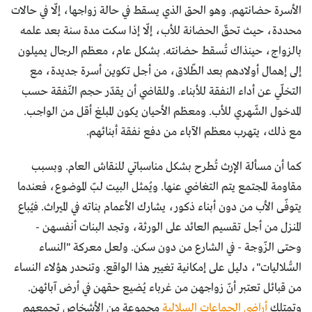
الأسرة حضانتهم. وهو الحق الذي يسقط في حالة زواجها، إلّا في حالات
محددة، حيث تحقّ الحضانة للأب، إلّا إذا سكت مدة سنة بعد علمه
بالزواج، حينذاك تُسقط حضانته. بشكل عام، معظم الرجال يميلون
إلى إهمال أولادهم بعد الطّلاق، من أجل تكوين أسرة جديدة، مع
التخلّي عن أداء النفقة للأبناء. وللقاضي أن يقدّر حجم النّفقة حسب
المدخول الشّهري للأب. ومعظم الأحيان يكون المبلغ أقل من الواجب.
مع ذلك، يتهرب معظم الآباء من دفع نفقة أبنائهم.
كما أن مسألة الإرث تُطرح بشكل مناسباتي للنقاش العام. وبسبب
مقاومة المجتمع يتم التغاضي عنها. ويُمثل البيت لبّ الموضوع، فعندما
يتوفّى الأب من دون أبناء ذكور، يشارك الأعمام بناته في الميراث. فيُباع
المنزل من أجل تقسيم العائد على الورثة، وتجد البنات أنفسهن -
وحتى الزّوجة - في الشارع من دون سكن. ولعل معركة "النساء
السُّلاليات"، دليل على إمكانية تغيير هذا الواقع. وتنحدر هؤلاء النساء
من قبائل تعتبر أنّ زواجهن من غرباء يُضيع حقهن في أرض آبائهن.
وتمتلك
أراضي الجماعات السلالية
مجموعة من الأشخاص تجمعهم