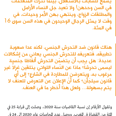
يسمح للشابات بالاستقلال، بينما تترك المتقدمات
في السن وحدهن! ولا تُعيد جل النساء الأرامل
والمطلقات الزواج، وينتهي بهن الأمر وحيدات، في
وقت لا يمثل الرجال الوحيدون في هذه السن سوى 16
في المئة.
هناك قانون ضد التحرش الجنسي، لكنه عدا صعوبة
تطبيقه، فتعريفه للتحرش الجنسي يعاني من إشكالات
عديدة: هل يجب أن يتضمّن التحرش ألفاظا جنسية
ليسمى تحرشاً؟ ماذا عن النّساء اللواتي يتلقين غزلاً غير
مرغوب به، ويتعرضن للمطاردة في الشارع؟ إلى أي
قانون سيلجَأْن؟ كما أنّ الإعلان عن التعرض للعنف لا
يتم بسهولة... ولعل هذا أخطر ما في العنف.
وتقول الأرقام إن نسبة القاضيات سنة 2020، وصلت إلى قرابة 25 في
المئة من القضاة في المغرب. ووصل عدد المحاميات عام 2020 إلى 24 في