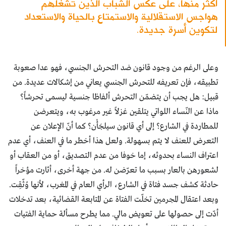
أكثر منها، على عكس الشباب الذين تشغلهم
هواجس الاستقلالية والاستمتاع بالحياة والاستعداد
لتكوين أسرة جديدة.
وعلى الرغم من وجود قانون ضد التحرش الجنسي، فهو عدا صعوبة
تطبيقه، فإن تعريفه للتحرش الجنسي يعاني من إشكالات عديدة. من
قبيل: هل يجب أن يتضمّن التحرش ألفاظا جنسية ليسمى تحرشاً؟
ماذا عن النّساء اللواتي يتلقين غزلاً غير مرغوب به، ويتعرضن
للمطاردة في الشارع؟ إلى أي قانون سيلجَأْن؟ كما أنّ الإعلان عن
التعرض للعنف لا يتم بسهولة. ولعل هذا أخطر ما في العنف، أي عدم
اعتراف النساء بحدوثه، إما خوفا من عدم التصديق، أو من العقاب أو
لشعورهن بالعار بسبب ما تعرّضن له. من جهة أخرى، أثارت مؤخراً
حادثة كشف جسد فتاة في الشارع، الرأي العام في المغرب، لأنها وُثّقِت.
وبعد اعتقال المجرمين تخلّت الفتاة عن المتابعة القضائية، بعد تدخلات
أدّت إلى حصولها على تعويض مالي. مما يطرح مسألة حماية الفتيات