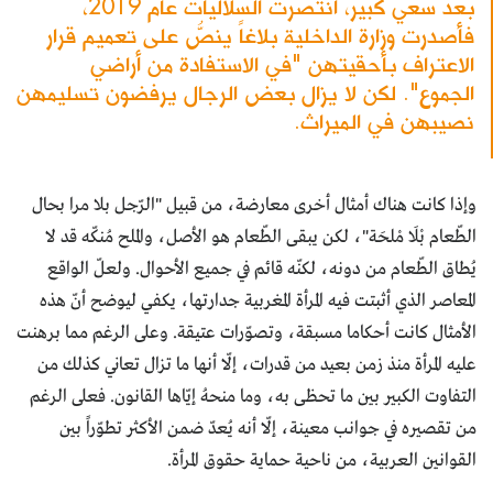
بعد سعي كبير، انتصرت السّلاليات عام 2019،
فأصدرت وزارة الداخلية بلاغاً ينصُّ على تعميم قرار
الاعتراف بأحقيتهن "في الاستفادة من أراضي
الجموع". لكن لا يزال بعض الرجال يرفضون تسليمهن
نصيبهن في الميراث.
وإذا كانت هناك أمثال أخرى معارضة، من قبيل "الرّجل بلا مرا بحال
الطّعام بْلَا مْلحَة"، لكن يبقى الطّعام هو الأصل، والملح مُنكّه قد لا
يُطاق الطّعام من دونه، لكنّه قائم في جميع الأحوال. ولعلّ الواقع
المعاصر الذي أثبتت فيه المرأة المغربية جدارتها، يكفي ليوضح أنّ هذه
الأمثال كانت أحكاما مسبقة، وتصوّرات عتيقة. وعلى الرغم مما برهنت
عليه المرأة منذ زمن بعيد من قدرات، إلّا أنها ما تزال تعاني كذلك من
التفاوت الكبير بين ما تحظى به، وما منحهُ إيّاها القانون. فعلى الرغم
من تقصيره في جوانب معينة، إلّا أنه يُعدّ ضمن الأكثر تطوّراً بين
القوانين العربية، من ناحية حماية حقوق المرأة.