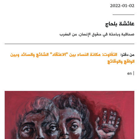
2022-01-02
كتّابنا
الأرشيف
عائشة بلحاج
صحافية وباحثة في حقوق الإنسان، من المغرب
التفاوت: مكانة النساء بين "الاعتقاد" الشائع والسائد وبين
من دفتر:
الواقع والوقائع
|
en