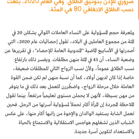
ضروري للإذن بتوثيق الطلاق. وفي العام 2020، بلغت
نسب الطلاق الاتفاقي 80 في المئة.
ولمعرفة حجم المسؤولية على النساء العاملات اللواتي يشكلن 20 في
المئة من مجموع العاملين في البلاد، تقول إحصائيات عام 2020، التي
أصدرتها في الأسابيع الماضية "المندوبية العامة للإحصاء"، في تقريرها عن
وضعية النساء، أن 43 في المئة منهن مطلقات. ويفسر ذلك بارتفاع
نسب الطلاق عموماً، ولأنّ نسب الزواج الثاني للمطلقات ضعيفة،
خاصة إذا كان لديهن أولاد، كما أن نسبة منهن لم تكن ضمن القوة
العاملة خلال مرحلة الزواج، واضطُررن للعمل بعد ذلك في ما يتوفر
من مهن بسيطة، لأنهن لا يحملن مستوى تعليمياً مرتفعاً. بينما تقول
الملاحظة المجردة إن المرأة أكثر تحملاً لمسؤولية أسرتها من الرجل. فحين
تعمل الشابة يستفيد الوالدان والإخوة من راتبها أكثر منها، على عكس
الشباب الذين تشغلهم هواجس الاستقلالية والاستمتاع بالحياة
والاستعداد لتكوين أسرة جديدة.