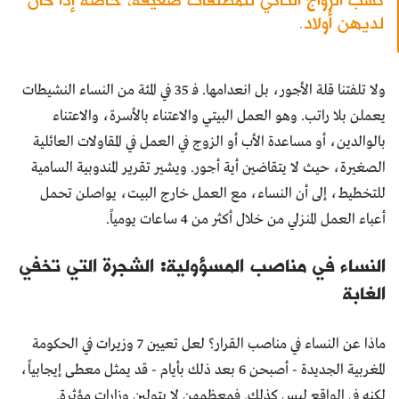
لديهن أولاد.
ولا تلفتنا قلة الأجور، بل انعدامها. فـ 35 في المئة من النساء النشيطات
يعملن بلا راتب. وهو العمل البيتي والاعتناء بالأسرة، والاعتناء
بالوالدين، أو مساعدة الأب أو الزوج في العمل في المقاولات العائلية
الصغيرة، حيث لا يتقاضين أية أجور. ويشير تقرير المندوبية السامية
للتخطيط، إلى أن النساء، مع العمل خارج البيت، يواصلن تحمل
أعباء العمل المنزلي من خلال أكثر من 4 ساعات يومياً.
النساء في مناصب المسؤولية: الشجرة التي تخفي
الغابة
ماذا عن النساء في مناصب القرار؟ لعل تعيين 7 وزيرات في الحكومة
المغربية الجديدة - أصبحن 6 بعد ذلك بأيام - قد يمثل معطى إيجابياً،
لكنه في الواقع ليس كذلك. فمعظمهن لا يتولين وزارات مؤثرة.