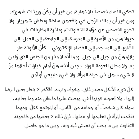
تحكي النّساء قصصاً بلا نهاية، من غير أن يكُنّ وريثات شهرزاد،
ومن غير أن يملك الرّجل في واقعهن سلطة وبطش شهريار. ولا
تخرج القِصص عن دوّامة التفاوتات، ودائرة المفارقات في
حيواتهن، من الأسرة إلى المدرسة، إلى الجامعة، إلى العمل، إلى
الشّارع، إلى المسجد، إلى الفضاء الإلكتروني... كأنّ الأنوثة عار
يلازمهنّ من جيل إلى جيل. وبما أنّه لا مفر من الجنس الذي وُلدن
به، ولا مجال للعودة للوراء. يجدن أنفسهنّ أمام خيارات أحلاها مرّ.
لا شيء سهل في حياة المرأة، ولا شيء طبيعي أو آمن.
كلّ شيء يُشّكل مصدر قلق، وخوف وتردد. فالآخر لا ينظر بعين الرضا
إليها، ولا يُعجبه كونها أنثى. ويصبّ عليها ما عانى منه وما يعانيه،
سواء كان شخصاً، أو جماعة من النّاس، أو المجتمع ككلّ. ومهما
تقدّمت المرأة في تعليمها أو عملها، فإنّ ذلك لا يعفيها من طاحونة
التفاوت بين ما يجب أن تعيش فيه وبه، وبين ما هو حاصل.