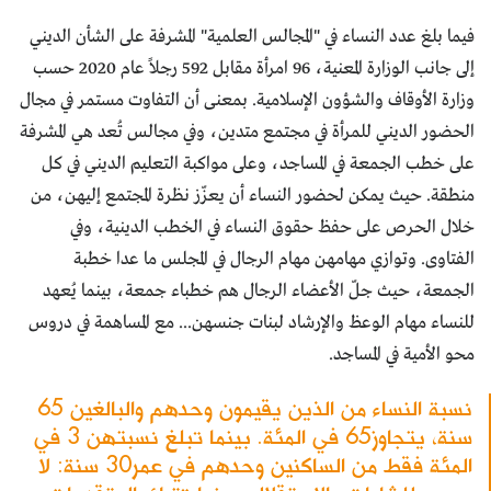
فيما بلغ عدد النساء في "المجالس العلمية" المشرفة على الشأن الديني
إلى جانب الوزارة المعنية، 96 امرأة مقابل 592 رجلاً عام 2020 حسب
وزارة الأوقاف والشؤون الإسلامية. بمعنى أن التفاوت مستمر في مجال
الحضور الديني للمرأة في مجتمع متدين، وفي مجالس تُعد هي المشرفة
على خطب الجمعة في المساجد، وعلى مواكبة التعليم الديني في كل
منطقة. حيث يمكن لحضور النساء أن يعزّز نظرة المجتمع إليهن، من
خلال الحرص على حفظ حقوق النساء في الخطب الدينية، وفي
الفتاوى. وتوازي مهامهن مهام الرجال في المجلس ما عدا خطبة
الجمعة، حيث جلّ الأعضاء الرجال هم خطباء جمعة، بينما يُعهد
للنساء مهام الوعظ والإرشاد لبنات جنسهن... مع المساهمة في دروس
محو الأمية في المساجد.
نسبة النساء من الذين يقيمون وحدهم والبالغين 65
سنة، يتجاوز65 في المئة. بينما تبلغ نسبتهن 3 في
المئة فقط من الساكنين وحدهم في عمر30 سنة: لا