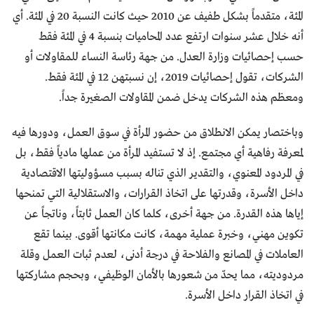
المئة، متقدماً بشكل طفيف عن 2010 حيث كانت النسبة 20 في المئة. أي
أنه خلال عشر سنوات ارتفع عدد المحاميات بنسبة 4 في المئة فقط
حسب إحصائيات وزارة العدل. من جهة رئاسة النساء للمقاولات أو
الشركات، تقول إحصائيات 2019، إن نسبتهن 12 في المئة فقط.
ومعظم هذه الشركات يدخل ضمن المقاولات الصغيرة جداً.
وباختصار يمكن الانطلاق من حضور المرأة في سوق العمل، ودورها فيه
لمعرفة رفاهية أي مجتمع. إذ لا تستفيد المرأة من عملها مادياً فقط، بل
في المردود المعنوي، والتقدير الذي تناله بسبب مسؤوليتها الاقتصادية
داخل الأسرة، وقدرتها على اتخاذ القرارات، والاستقلالية التي تمنحها
إياها هذه القدرة. من جهة أخرى، كلما كان العمل ثابتاً، وناتجاً عن
تكوين مهني، وخبرة عملية مهمة، كانت مكانتها أقوى. بينما تقع
العاملات في المصانع والفلاحة في درجة أدنى، لعدم ثبات العمل وقلة
مردوديته، مما يحدّ من شعورها بالأمان الوظيفي، وبحجم مشاركتها
في اتخاذ القرار داخل الأسرة.