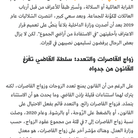
القرابة العائلية أو السلالة، وتُسيّر طبقاً للأعراف من قبل أرباب
العائلات المكوِّنة للجماعة. وبعد سعي كبير، انتصرت السّلاليات عام
2019 بعد أن أصدرت وزارة الداخلية بلاغاً ينصُّ على تعميم قرار
الاعتراف بأحقيتهن "في الاستفادة من أراضي الجموع". لكن لا يزال
بعض الرجال يرفضون تسليمهن نصيبهن في الميراث.
زواج القاصرات والتعدد: سلطة القاضي تفرّغ
القانون من جدواه
على الرغم من أن القانون يمنع تعدد الزوجات وزواج القاصرات، لكنه
يترك لهما استثناءات قليلة بإذن القاضي. وما يحدث هو أن الاستثناء
يتمدّد. فزواج القاصرات رائج. والتعدد قائم بفعل الاحتيال على
القانون، أو بالضغط على الزّوجة، أو بالرشوة. وعام 2020، وصلت
نسبة زواج القاصرات إلى 7 في المئة من مجموع عقود الزواج، حسب
وزارة العدل. وهناك مؤشر آخر على زواج القاصرات، هو معدل