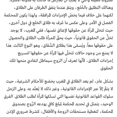
لشروط معينة والتي لا يجب أن تعارض ما جاءت به مدوّنة الأسرة.
وهنالك التطليق بالخُلع، ويتمّ عندما يتفق الطرفان على الطلاق،
لكنهما على خلاف فيما يخصّ الإجراءات المرافقة، ولهذا يكون للمحكمة
الفصل في الأمر. وعلى عكس ما عُرف به طلاق الخلع في دول أخرى،
حيث تتخلى المرأة عن حقوقها لإعتاق نفسها، ففي المغرب، لا يوجد
تخلٍّ عن الحقوق قانونياً، حيث يحقّ للمرأة طلب الطلاق والحصول
على حقوقها معاً. ويُسمّى هذا بطلاق الشّقاق، وهو النوع الثالث. هذا
لا يمنع من وجود حالات تتخلّى فيها المرأة عن حقوقها لتسريع
إجراءات الطلاق، لأنّها تعرف أن الزوج سيماطل لتفادي منحها تلك
الحقوق.
بشكل عام، لم يعد الطلاق في المغرب يخضع للأحكام الشرعية، حيث
لا يتمُّ إلاّ عبر الإجراءات القانونية، وغير ذلك لا يُعتّد به. وعلى الرّجل
سلوك القواعد القانونية نفسها التي تسلكها المرأة لطلب الطلاق. الفرق
الوحيد، يتمثل في تحديد المحكمة لمبلغ كافي يودعه الزّوج بصندوق
المحكمة، لتغطية مستحقات الزوجة والأطفال، كشرط ضروري للإذن