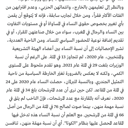
وبالنظر إلى تعليمهن بالخارج، وانتمائهن الحزبي، وعدم اقترابهن من
الفئات الأكثر فقراً، ومن خلال تجارب سابقة، فإنه لا يُتوقع أن يقمن
بأي تغيير بخصوص حقوق النساء في المساواة أو في مستويات التفاوت
بين النساء والرجال في المغرب، سواء من خلال صناعتهن للقرار، أو في
تقديم إضافة نوعية للحضور السياسي للنساء. ومن الناحية العددية،
تشير الإحصائيات إلى أن نسبة النساء بين أعضاء الهيئة التشريعية
والمنتخبين، عام 2020، لم تتجاوز 13 في المئة. على الرغم أن نسبة
الوزيرات بلغت 29 في المئة عام 2021. وهو تقدم ملحوظ على المستوى
الكمي، ولكنه لا يعكس بالضرورة تغيّر الخارطة السياسية من ناحية
التمثيل الجندري. وبالنسبة للبرلمان، حصلت النساء عام 2020 على 24
في المئة من المقاعد. لكن حين نرى أن عدد المترشحات بلغ 34 في المئة عام
2020، نعرف أنه بالمقارنة مع عدد المرشحات، فإنّ الناخب لم يثق في
نسبة مهمة منهن، بينما صوت لصالح 76 في المئة من الرجال من أصل
66 في المئة من المرشحين. مع العلم أن نسبة النساء هذه تدخل فيها
المقاعد المحصل عليها بنظام "الكوتا". أي أن نسبة مهمّة منهن، تنافسن