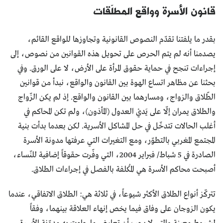
قانون الأسرة وواقع المطلّقات
بقدر ما يلفتنا تقدّم النصوص القانونية وتجاوزها للواقع القائم،
يصدمنا أنه لم يتم الحرص على تحويل هذه القوانين من نصوص، إلى
إجراءات تنجح في حماية حقوق المرأة على الأرض، لا على الورق. وفي
بحثنا عن مظاهر اتساع الهوة بين القانون والواقع، نبدأ من قوانين
الطّلاق والزواج، ومسارهما بين القانون والواقع. إذ لم يكن الزّواج
والطلاق يمران إلّا على يَديْ العدول (المأذون)، ولم تكن المحاكم في
أغلب الحالات تتدخّل في حل المشاكل الأسرية. لكن بعدما بدأت بنية
المجتمع المغربي بالتطوّر، ومع التغيرات التي عرفتها مدونة الأسرة
الصادرة في 5 شباط/ فبراير 2004، التي وفّرت حقوقاً إضافية للنّساء،
أصبحت محاكم الأسرة هي المُكلفة بالفصل في إجراءات الطلاق.
تتركّز أنواع الطلاق الأكثر شيوعاً، في ثلاثة هي: الطلاق الاتفاقي، عندما
يكون الزوجان على وفاق فيما يخص إنهاء العلاقة بينهما، وفقاً