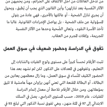
من تدخل العائلات من أجل الالتفاف على الجرائم، ومن يحميهن من
الآثار النّفسية بعد تنازلهن؟ وأين القانون الذي يجب أن يُطبق، ويحول
أن يجري تنازل الضحية - أو عائلتها بالأحرى، فهي عادة من يتولى
المسؤولية عن ملف الضحية - بل يواصل الإجراءات القانونية. غالبا ما
تأخذ الأسرة النقود، وتعاني الضّحية وحدها من الآثار النفسية
للجريمة، وإفلات المجرم من العقاب.
تفوق في الدراسة وحضور ضعيف في سوق العمل
تثبت الأرقام تحسناً كبيراً على مستوى ولوج الفتيات والشابات إلى
التعليم، وتفوقهن في المعدلات على الذكور. لكن لم نشهد بعد هذا
الحضور الكثيف للنّساء في سوق العمل، وما زال معظمهن يعانين من
البطالة، أو البطالة المقنعة التي تعني أنهن يزاولن مهناً هامشية لا تليق
بمؤهلاتهن. ومن خلال الأرقام نلاحظ أن معدل إتمام الدراسة
للفتيات، عام 2019، حسب المستوى الدراسي، يصل في السلك
الابتدائي إلى 97 في المئة منهن، وهي تفوق نسبة الذكور التي تبلغ 93 في