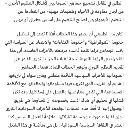
انطلق في المقابل تشجيع جماهير السودانيين لأشكال التنظيم الأخرى –
من لجان مقاومة في الأحياء وتنظيمات مهنية– من ابتعادها عن
التنظيم الأيديولوجي لصالح التنظيم على أساس جغرافي أو مهني.
كان من الطبيعي أن يصدِر هذا الخطاب أفكارًا تدعو إلى تشكيل
حكومة "تكنوقراطية" و"حكومة الكفاءات" والابتعاد عن السياسة التي
باتت الجماهير تراها كلمةً فاسدة مرتبطة بالأحزاب الفاسدة. أتى هذا
الانحراف في الرؤية الثورية نتيجة لغياب الحزب الثوري القادر على
تقديم التنظير الثوري وتوفير الخطاب المضاد. فعداء الجماهير
السودانية للأحزاب السياسية القائمة منطقي ومبرر سواء في تاريخها
القديم أو القريب الّذي تكررت فيها مساوماتها وتحالفاتها مع الأنظمة
الاستبدادية التي تدّعي معارضتها والعمل على إسقاطها. وقد تكرّر
فشلها في تحقيق أي هدف ادّعت بخصوصه أنّ المساومة هي طريق
الوصول إليه. لا تُعدّ هذه الصفات الجامعة للأحزاب السودانية الكبرى
–وإن تفاوتت درجات وجسامة تنازلاتها– ملازمةً للعمل السياسي كما
انتشر في الثقافة السياسية السودانية، بل هي متأصّلة في هذا الشكل