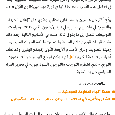
في تعامل هذه الأحزاب مع حلفائها في ثورة ديسمبر/كانون الأوّل 2018.
وقّع أكثر من عشرين جسم نقابي مطلبي وفئوي على "إعلان الحرية
والتغيير" في ذات يوم صدوره في 1 يناير/كانون الثّاني 2019، وتزايدت
التوقيعات لتصل إلى ما يفوق المائة جسم في الأسابيع التالية. رغم ذلك
بقيت قرارات قوى "إعلان الحرية والتغيير" –قائدة الحراك المعارض–
رهينةً بتصويت وقرار الأجسام الأربعة الأولى (تجمّع المهنيين وتحالفات
أحزاب المعارضة الكبرى)
[6]
. لم يتمكن تجمع المهنيين من لعب دوره
الثوري –الّذي انتظره الثوريات والثوريون السودانيون– في تحرير القرار
السياسي من يد النخبة.
مقالات ذات صلة
قصة "لجان المقاومة السودانية"...
الشعر والأغنية في انتفاضة السودان: خطاب مجتمعات المقموعين
وقد يعود ذلك لتكوّنه من مجموعات أصحاب الياقات البيضاء وهيمنة