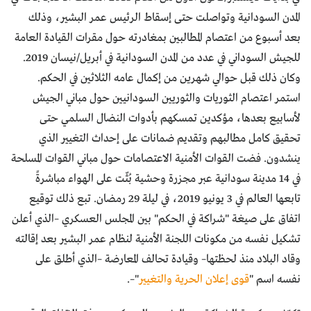
المدن السودانية وتواصلت حتى إسقاط الرئيس عمر البشير، وذلك
بعد أسبوع من اعتصام المطالبين بمغادرته حول مقرات القيادة العامة
للجيش السوداني في عدد من المدن السودانية في أبريل/نيسان 2019.
وكان ذلك قبل حوالي شهرين من إكمال عامه الثلاثين في الحكم.
استمر اعتصام الثوريات والثوريين السودانيين حول مباني الجيش
لأسابيع بعدها، مؤكدين تمسكهم بأدوات النضال السلمي حتى
تحقيق كامل مطالبهم وتقديم ضمانات على إحداث التغيير الذي
ينشدون. فضت القوات الأمنية الاعتصامات حول مباني القوات المسلحة
في 14 مدينة سودانية عبر مجزرة وحشية بُثّت على الهواء مباشرةً
تابعها العالم في 3 يونيو 2019، في ليلة 29 رمضان. تبع ذلك توقيع
اتفاق على صيغة "شراكة في الحكم" بين المجلس العسكري –الذي أعلن
تشكيل نفسه من مكونات اللجنة الأمنية لنظام عمر البشير بعد إقالته
وقاد البلاد منذ لحظتها– وقيادة تحالف المعارضة –الذي أطلق على
نفسه اسم "
قوى إعلان الحرية والتغيير
"–.