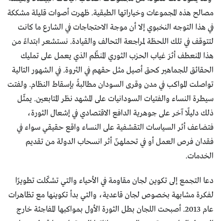
مصالح هذه المجموعات وخياراتها الطبقية. ظهرت أصوات قليلة مشككة
في هذا التوجه النخبوي إلا أن موجة الاحتجاجات في الشارع ما كانت
لتتوقف في تلك اللحظة لمراجعة التحالف والقيادة. نستشعر ابتداءً من
هذا المنعطف أثرَ غياب الحزب الثوري المنظّم الذي يعمل على تمليك
الحقائق للجماهير كحق أصيل مثل حقهم في الثروة. في الشهور التالية
تواصلت المواكب في مدن وقرى السودان مطالبةً بإسقاط النظام. ولفتت
سيطرة النساء والفتيات السودانيات على المشهد نظر المتابعين. يمثّل
ذلك دليلًا آخر على جوهرية الدافع الاقتصادي في إشعال الثورة،
فتضاعف أثر السياسات التقشفية على النساء واقع حقيقي سواء في
فقدان فرص العمل أو في تحملهنّ أثر انسحاب الدولة من تقديم
الخدمات.
دعا التجمع إلى تكوين لجان مقاومة في الأحياء والتي تشكّلت تطويرًا
لفكرة مشابهة بخصوص لجان قاعدية، والتي بدأ تكوينها مع تظاهرات
عام 2013. أصبحت اللجان بطل الثورة الأول بمواكبها المفاجئة خارج