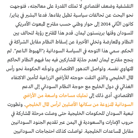
التقشفية وضعف اقتصادي لا تملك القدرة على معالجته، فتوجهت
نحو البحث عن تحالفات سياسية تطيل بقاءها. فدعا البشير في يناير/
كانون الثّاني 2014 إلى حوار وطني حسب مقترح المبعوث الأمريكي
للسودان وقتها برينستون ليمان. قدم هذا المقترح رؤية لتحالف بين
النظام والمعارضة وتخلي الأخيرة عن إسقاط النظام مقابل الشراكة في
الحكم. سمي هذا التوجه في السياسة السودانية بـ"الهبوط الناعم". لم
ينجح مقترح ليمان لعدم جدّيّة المشاركين فيه بما فيهم النظام الحاكم
المتهاوي نفسه. وتواصل التدهور الاقتصادي وتوجُّه الحكومة نحو رأس
المال الخليجي والذي التقت حوجته للأراضي الزراعية لتأمين الاكتفاء
الغذائي في دول الخليج مع حوجة النظام السوداني إلى الدعم
الاقتصادي. أدى ذلك إلى
تمليك مساحات واسعة من الأراضي
السودانية المنزوعة من سكانها الأصليين لرأس المال الخليجي
. وتطورت
تبعية السودان للحكومات الخليجية حتى وصلت مرحلة المشاركة في
حروب الإمارات والسعودية في اليمن عبر تقديم الجنود السودانيين
مقابل المساعدات الخليجية. تواصلت كذلك احتجاجات السودانيين