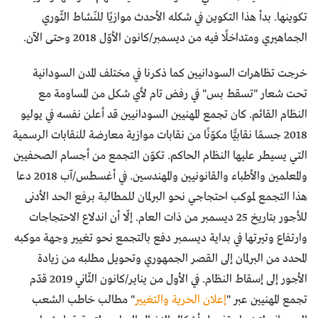
تكوينها. بدأ هذا التكوين في شكله الأحدث موازيًا للنّشاط الثّوري
الجماهيري ومتداخلًا فيه من ديسمبر/كانون الأوّل 2018 وحتى الآن.
خرجت تظاهرات السودانيين كما ذكرنا في مختلف المدن السودانية
تحت شعار "تسقط بس" في رفض تام لأي شكل من المساومة مع
النظام القائم. كان تجمع المهنيين السودانيين قد أعلن نفسه في يوليو
2018 جسمًا نقابيًّا مكوّنًا من نقابات موازية معارضة للنقابات الرسمية
التي يسيطر عليها النظام الحاكم. تكوّن التجمع من أجسام الصحفيين
والمعلمين والأطباء والقانونيين والمهندسين. في أغسطس/آب 2018 دعا
هذا التجمع لموكب احتجاجي نحو البرلمان للمطالبة برفع الحد الأدنى
للأجور بتاريخ 25 ديسمبر من ذات العام. إلّا أن اندلاع الاحتجاجات
وارتفاع وتيرتها في بداية ديسمبر دفع بالتجمع نحو تغيير وجهة موكبه
المحدد من البرلمان إلى القصر الجمهوري وتحويل مطلبه من زيادة
الأجور إلى إسقاط النظام. في الأول من يناير/كانون الثّاني 2019 قدّم
تجمع المهنيين عبر "
إعلان الحرية والتغيير
" مطالب خاطب الشعب