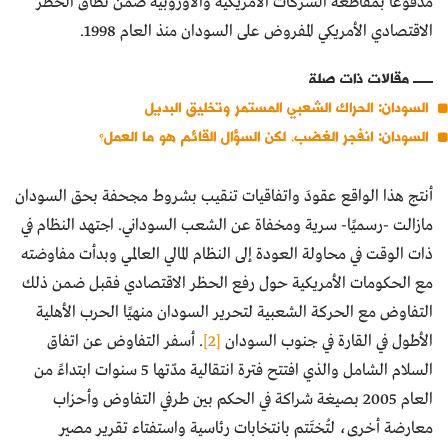
مدفوعًا بمقاطعة الشركات الأمريكية والأوروبية ضمن نطاق الحظر
الاقتصادي الأمريكي المفروض على السودان منذ العام 1998.
مقالات ذات صلة
السودان: الحراك الشعبي المستمر وتخليق البديل
السودان: انفجر الغضب، لكن السؤال القائم هو ما العمل؟
أنتج هذا الواقع عقودَ واتفاقيات تنقيب بشروط مجحفة بحق السودان
مازالت -رسميًا- سرية ومخفاة عن الشعب السوداني. اجتهد النظام في
ذات الوقت في محاولة العودة إلى النظام المالي العالمي وبدأت مفاوضته
مع الحكومات الأمريكية حول رفع الحظر الاقتصادي فقبل ضمن ذلك
التفاوض مع الحركة الشعبية لتحرير السودان منهيًا الحرب الأهلية
الأطول في القارة في جنوب السودان
[2]
. أسفر التفاوض عن اتفاق
السلام الشامل والذي افتتح فترة انتقالية مدّتها 5 سنوات ابتداءً من
العام 2005 بصيغة شراكة في الحكم بين طرفي التفاوض وأحزاب
معارضة أخرى، لتُختَتم بانتخابات رئاسية واستفتاء تقرير مصير