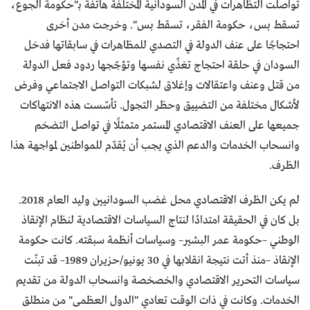
تواصلت التظاهرات في المدن السودانية المختلفة هاتفةً بـ"حكومة الجوع،
تسقط بس، حكومة الفقر، تسقط بس". وخرجت مدن أخرى
احتجاجًا على عنف الدولة في التصدي للمظاهرات في سابقاتها فدخل
السودان في حلقة احتجاج تغذّي نفسها وتؤجّجها ردود فعل الدولة
من قتل وعنف واعتقالات وإغلاق لشبكات التواصل الاجتماعي وفرض
لأشكال مختلفة من التضييق وحظر التجول. تأسّست هذه الانتهاكات
جميعها على العنف الاقتصادي المستمر متمثلًا في تواصل التضخم
وانسحاب الخدمات والدعم الذي يجب أن يُقدّم للمواطنين لمواجهة هذا
الظرف.
لم يكن الظرف الاقتصادي محل غضب السودانيين وليد العام 2018.
بل كان في الحقيقة امتدادًا لنتاج السياسات الاقتصادية لنظام الإنقاذ
الوطني –حكومة عمر البشير– وسياسات أنظمة سبقته. كانت حكومة
الإنقاذ –منذ أتت نتيجة انقلابها في 30 يونيو/حزيران 1989– قد تبنّت
سياسات التحرير الاقتصادي والخصخصة وانسحاب الدولة من تقديم
الخدمات. وكانت في ذات الوقت تعادي "الدول العظمى" من منطلق