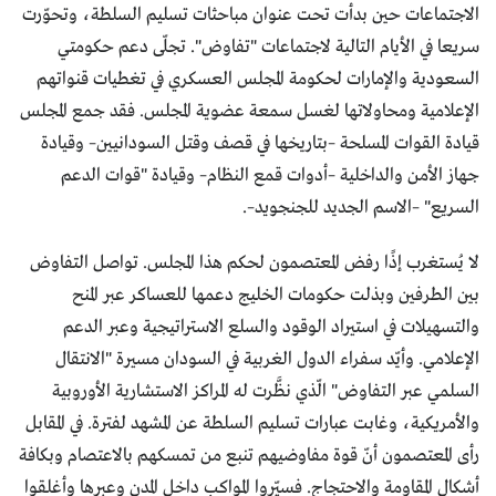
الاجتماعات حين بدأت تحت عنوان مباحثات تسليم السلطة، وتحوّرت
سريعا في الأيام التالية لاجتماعات "تفاوض". تجلّى دعم حكومتي
السعودية والإمارات لحكومة المجلس العسكري في تغطيات قنواتهم
الإعلامية ومحاولاتها لغسل سمعة عضوية المجلس. فقد جمع المجلس
قيادة القوات المسلحة –بتاريخها في قصف وقتل السودانيين– وقيادة
جهاز الأمن والداخلية –أدوات قمع النظام– وقيادة "قوات الدعم
السريع" –الاسم الجديد للجنجويد–.
لا يُستغرب إذًا رفض المعتصمون لحكم هذا المجلس. تواصل التفاوض
بين الطرفين وبذلت حكومات الخليج دعمها للعساكر عبر المنح
والتسهيلات في استيراد الوقود والسلع الاستراتيجية وعبر الدعم
الإعلامي. وأيّد سفراء الدول الغربية في السودان مسيرة "الانتقال
السلمي عبر التفاوض" الّذي نظَّرت له المراكز الاستشارية الأوروبية
والأمريكية، وغابت عبارات تسليم السلطة عن المشهد لفترة. في المقابل
رأى المعتصمون أنّ قوة مفاوضيهم تنبع من تمسكهم بالاعتصام وبكافة
أشكال المقاومة والاحتجاج. فسيّروا المواكب داخل المدن وعبرها وأغلقوا