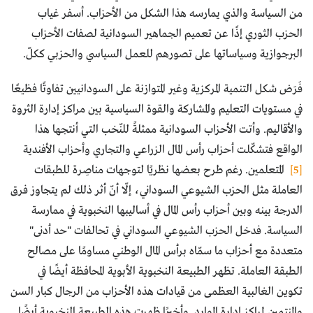
من السياسة والذي يمارسه هذا الشكل من الأحزاب. أسفر غياب
الحزب الثوري إذًا عن تعميم الجماهير السودانية لصفات الأحزاب
البرجوازية وسياساتها على تصورهم للعمل السياسي والحزبي ككلّ.
فَرَض شكل التنمية المركزية وغير المتوازنة على السودانيين تفاوتًا فظيعًا
في مستويات التعليم والمشاركة والقوة السياسية بين مراكز إدارة الثروة
والأقاليم. وأتت الأحزاب السودانية ممثلةً للنّخب التي أنتجها هذا
الواقع فتشكّلت أحزاب رأس المال الزراعي والتجاري وأحزاب الأفندية
[5]
المتعلمين. رغم طرح بعضها نظريًا لتوجهات مناصِرة للطبقات
العاملة مثل الحزب الشيوعي السوداني، إلّا أنّ أثر ذلك لم يتجاوز فرق
الدرجة بينه وبين أحزاب رأس المال في أساليبها النخبوية في ممارسة
السياسة. فدخل الحزب الشيوعي السوداني في تحالفات "حد أدنى"
متعددة مع أحزاب ما سمّاه برأس المال الوطني مساومًا على مصالح
الطبقة العاملة. تظهر الطبيعة النخبوية الأبوية المحافظة أيضًا في
تكوين الغالبية العظمى من قيادات هذه الأحزاب من الرجال كبار السن
والمنتمين لمراكز إدارة الموارد. وأخيرًا ظهرت هذه الطبيعة النخبوية أيضًا