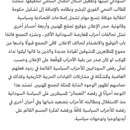
السوداني لتبنيها وتفعيل أشكال النضال السلمي لتحقيقها. شملت
المطالب التنحي الفوري للبشير ونظامه بالإضافة إلى تشكيل حكومة
انتقالية موكلة بتسع مهام تشمل إصلاحات اقتصادية وسياسية
وقانونية. صدر الإعلان بتوقيع تجمّع المهنيين وأربعة أجسام أخرى
تمثل تحالفات أحزاب المعارضة السودانية الأكبر، ونشرَه التجمع فاتحًا
باب التوقيع والانضمام لتحالف الاعلان. لاقى التجمع قبولًا واسعا من
جموع المتظاهرين المتشوقين لقيادة جديدة والذين ما كانوا ليلبّوا نداء
الموكب لو كان صدر عن بقية الأحزاب الموقّعة على الإعلان وحسب.
تجلّى رفض السودانيين للأحزاب السياسية القائمة في ردود فعلهم
الغاضبة والمشكّكة في مشاركات القيادات الحزبية التاريخية وكذلك في
حماسهم لظهور الوجوه الشابة الممثلة لتجمع المهنيين. تجسّد هذا
التوجه أحيانًا في رفضه "للعجائز" المسيطرين على السياسة السودانية
منذ الاستقلال ومطالبته للأحزاب بتصعيد شبابها وفي أحيان أخرى في
رفضه للأحزاب السياسية كافّةً ورفضه لفكرة الجسم القائم على
أيديولوجيا وتوجهات سياسية.