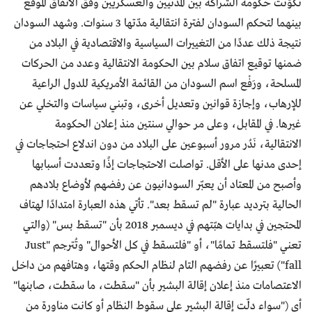
تكوّنت حكومة الشراكة بين المدنيين والعسكريين وفق الاتفاق الموقع
بينهما لتحكم السودان لفترة انتقالية مدّتها 3 سنوات. وشهد السودان
نتيجة ذلك عددًا من التغييرات السياسية والاقتصادية في البلاد من
ضمنها توقيع اتفاق سلام بين الحكومة الانتقالية وعدد من الحركات
المسلحة، ورَفْع اسم السودان من القائمة الأمريكية للدول الراعية
للإرهاب، وإجازة قوانين وتعديل أخرى، وتبني سياسات والتخلي عن
غيرها. في المقابل، وعلى مر حوالي سنتين منذ إعلان الحكومة
الانتقالية، نَدُر مرور أسبوعين على البلاد من دون اندلاع احتجاجات في
إحدى مدنها على الأقل. تواصلت الاحتجاجات إذًا وتعددت أسبابها
وأصبح من المعتاد أن يعبّر السودانيون عن رفضهم لأوضاع بلادهم
الحالية بترديد عبارة "لم تسقط بعد". تأتي هذه العبارة امتدادًا لهتاف
المحتجين في بدايات هبّتهم في ديسمبر 2018 بأن "تسقط بس" (والتي
تعني "فلتسقط تمامًا"، أو "فلتسقط في كل الأحوال" وتُترجم "Just
fall") تعبيرًا عن رفضهم التام لنظام الحكم وقتها، وهتافهم من داخل
الاعتصامات منذ إعلان إقالة البشير بأن "سقطت، ما سقطت، صابنها"
أي ("سواء دلّت إقالة البشير على سقوط النظام أو كانت مناورة من