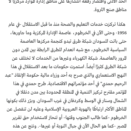
الحد الأدنى واقتصار رقعة انتشارها على مناطق إدارة الموارد مركزيًّا لا
مناطق صنع الثروة.
هكذا تركزت خدمات التعليم والصحة منذ ما قبل الاستقلال -في عام
1956- وحتى الآن في الخرطوم، عاصمة الإدارة المركزية وما جاورها،
حتى باتت للسودان شبكة طرق تبدو كنجمة مركزها العاصمة
السياسية الخرطوم، مع شبه انعدام للطرق الرابطة بين المدن دون
المرور بالعاصمة. شبكة الكهرباء وغيرها من الخدمات لا تختلف عن
شبكة الطرق كثيرًا أيضاً. استمرت حكومات ما بعد الاستقلال في هذا
النهج الاستعماري والذي صرح به أحد وزراء مالية حكومة الإنقاذ "عبد
الرحيم حمدي" في أحد مؤتمراتهم الاقتصادية. طرح حمدي في هذا
المؤتمر مقترح تركيز التنمية في المنطقة المحدودة بين مدن دنقلا في
الشمال وسنار في الوسط وكردفان في غرب السودان. وبرّر ذلك بكونها
المناطق الأكثر ارتباطًا بالهوية العروبية الإسلامية وعليه لن تنفصل عن
الخرطوم –كما طالب الجنوب وقتها– أو تنحاز لاستخدام حق تقرير
المصير –كما هو الحال الآن في جبال النوبة أو غيرها–. ونتج عن هذه