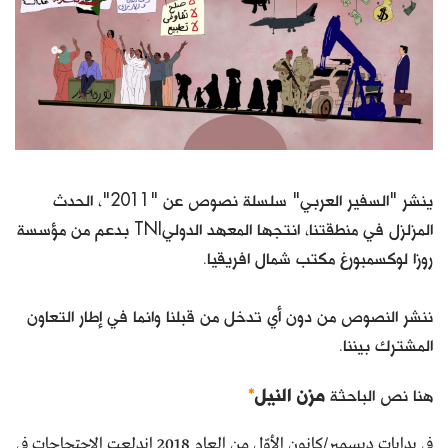
ينشر "السفير العربي" سلسلة نصوص عن "2011"، الحدث
المزلزل في منطقتنا، انتجها المعهد الدوليTNI بدعم من مؤسسة
روزا لوكسمبورغ مكتب شمال افريقيا.
ننشر النصوص من دون أي تدخل من قبلنا وانما في إطار التعاون
المشترك بيننا.
هنا نص الباحثة
مزن النيل
*
في بدايات ديسمبر/كانون الأوّل من العام 2018 اندلعت الاحتجاجات في