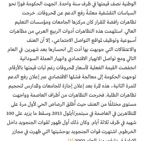
الوطنية نصف قيمتها في ظرف سنة واحدة. اتجهت الحكومة فورًا نحو
السياسات التقشفية معلنةً رفع الدعم عن المحروقات. خرجت
تظاهرات رافضة للقرار كان مركزها الجامعات ومؤسسات التعليم
العالي. استلهمت هذه التظاهرات أدوات الربيع العربي من مظاهرات
أسبوعية وتوظيف لمواقع التواصل الاجتماعي، إلا أن العنف
والاعتقالات التي جوبهت بها أدت إلى انحسارها بعد شهرين. في العام
التالي ومع تواصل الانهيار الاقتصادي وانهيار العملة السودانية
انخفضت القيمة الفعلية لأسعار المحروقات رغم ثبات قيمتها بالأرقام.
توجهت الحكومة إلى معالجة فشلها الاقتصادي عبر إعلان رفع الدعم
للمرة الثانية، هذه المرة بعد إعلان إجازة للجامعات والمدارس لتحجيم
تظاهرات الطلبة. فخرجت التظاهرات من أطراف العاصمة وواجهت
مستوى مختلفًا من العنف حيث أُطلق الرصاص الحي لأول مرة على
المتظاهرين في العاصمة في سبتمبر/أيلول 2013 وسقط ما يزيد على 100
شهيد في ظرف ثلاثة أيام. وكان ذلك أول ظهور لقوات الجنجويد داخل
الخرطوم. اشتهرت قوات الجنجويد بوحشيتها التي ظهرت في مجازر
الإبادة في دارفور منذ العام 2003
[3]
.