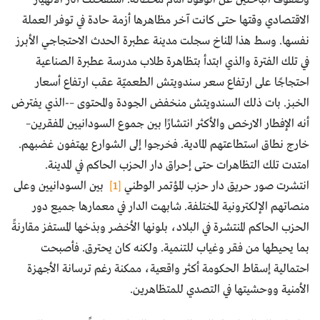
الاقتصادي وقتها حتى كانت آخر مظاهرها أزمة حادة في توفر العملة
نفسها. وسط هذا المناخ سجلت مدينة عطبرة الحدث الاحتجاجي الأبرز
في تلك الفترة والذي ابتدأ بتظاهرة طلاب مدرسة عطبرة الصناعية
احتجاجًا على ارتفاع سعر سندويتش الطعميّة عقب ارتفاع أسعار
الخبز. بات ذلك السندويتش منخفض الجودة والمحتوى –-الذي يفترض
أنه الإفطار الارخص والأكثر انتشارًا بين جموع السودانيين المفقرين–
خارج نطاق استطاعتهم المادية. فخرجوا إلى الشوارع يهتفون غضبهم.
امتدت تلك التظاهرات حتى إحراق دار الحزب الحاكم في المدينة.
انتشرت صور حريق دار حزب المؤتمر الوطني
[1]
بين السودانيين وعلى
منصاتهم الإلكترونية المختلفة. شابهت الدار في معمارها جميع دور
الحزب الحاكم المنتشرة في البلاد، بلونها الأخضر وبذخها المستفز مقارنةً
بما يحيطها من فقر وغياب للتنمية. ولكنه كان يحترق. فأصبحت
احتمالية إسقاط الحكومة أكثر واقعية، ممكنة رغم ترسانة الأجهزة
الأمنية ووحشيتها في التصدي للمتظاهرين.