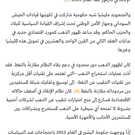
والجنجويد مليشيا شبه حكومية شاركت في تكوينها قيادات الجيش
السوداني وجهاز الأمن الوطني تحت إشراف القيادة السياسية للبلاد
والحزب الحاكم. وقد ساعد ظهور الذهب كمورد اقتصادي جديد في
بدايات العقد الثاني من القرن الواحد والعشرين في تمويل هذه المليشيا
وغيرها.
كان لظهور الذهب دور محدود في دعم بقاء النظام مقارنةً بالنفط. فقد
أدّت عمليات استخراج الذهب –التي تعتمد على تقنيات أقل مركزية
من تقنيات التنقيب عن النفط– إلى توسيع وتفكيك شبكة المستفيدين
من مردوداته مقارنة بالنفط
[4]
. كان نظام الإنقاذ في أضعف حالاته
الاقتصادية فسارع إلى منح امتيازات تنقيب عن الذهب لشركات أجنبية
بشروط لا تمنحه أي سيطرة على الذهب المستخرج وبشراكات بين
المستثمرين الأجانب والأجهزة الأمنية.
إذًا ووجهت حكومة البشير في العام 2013 باحتجاجات ضد السياسات