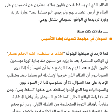
النظام الذي لم يسقط فنحن باقون هنا")، معبّرين عن تصميمهم على
البقاء في أرض اعتصاماتهم وثورتهم. "لم تسقط بعد" عبارة تتزايد
وتيرة ترديدها في الواقع السوداني بشكل يومي.
مقالات ذات صلة
السودان في مواجهة تحديات إعادة التأسيس
كما تتردد في صيغتها المهتوفة "
لسّاها ما سقطت، لسّه الحكم عسكر
"
في المواكب المستمرة بعد ما يزيد عن سنتين منذ بداية ثورة ديسمبر/
كانون الأوّل 2019. لفهم هذا الوضع علينا أن نفهم أولًا لماذا يرى
السودانيون أن النظام الذي خرجوا لإسقاطه لم يسقط بعد. وتتطلب
الإجابة على هذا السؤال: 1) أن نستوعب لماذا ثار السودانيون
والسودانيات وما الذي أرادوا إسقاطه حين هتفوا "تسقط بس". ومن
ثمّ 2) قراءة الواقع الحالي للسلطة في السودان وأيلولاتها المنطقية
مقارنةً بأهداف الثورة المستخلصة من النقطة الأولى. ومن ثم يحتم
علينا انحيازنا نحو تحقيق حلم العدالة الاقتصادية والاجتماعية أن