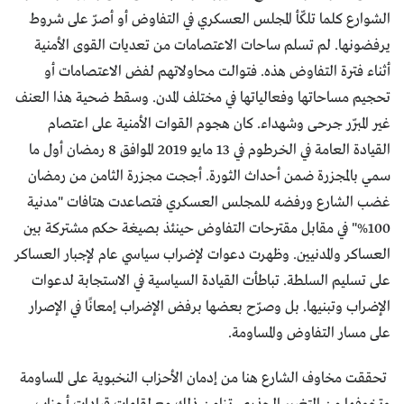
الشوارع كلما تلكّأ المجلس العسكري في التفاوض أو أصرّ على شروط
يرفضونها. لم تسلم ساحات الاعتصامات من تعديات القوى الأمنية
أثناء فترة التفاوض هذه. فتوالت محاولاتهم لفض الاعتصامات أو
تحجيم مساحاتها وفعالياتها في مختلف المدن. وسقط ضحية هذا العنف
غير المبرّر جرحى وشهداء. كان هجوم القوات الأمنية على اعتصام
القيادة العامة في الخرطوم في 13 مايو 2019 الموافق 8 رمضان أول ما
سمي بالمجزرة ضمن أحداث الثورة. أججت مجزرة الثامن من رمضان
غضب الشارع ورفضه للمجلس العسكري فتصاعدت هتافات "مدنية
100%" في مقابل مقترحات التفاوض حينئذ بصيغة حكم مشتركة بين
العساكر والمدنيين. وظهرت دعوات لإضراب سياسي عام لإجبار العساكر
على تسليم السلطة. تباطأت القيادة السياسية في الاستجابة لدعوات
الإضراب وتبنيها. بل وصرّح بعضها برفض الإضراب إمعانًا في الإصرار
على مسار التفاوض والمساومة.
تحققت مخاوف الشارع هنا من إدمان الأحزاب النخبوية على المساومة