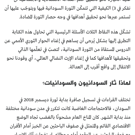
نفكر في 3) الكيفية التي تتمكّن الثورة السودانية فيها ويتوجّب عليها أن
تستمر عبرها نحو تحقيق أهدافها في وجه حصار الثورة المضادة.
تشكّل هذه النقاط الثلاث الأسئلة الرئيسية التي تحاول هذه الكتابة
التطرق إليها بشكل يُرجى أن يساهم في إغناء الحوار الثوري الأممي عن
الدروس المستقاة من الثورة السودانية، لتصبّ في تعلّمها الذاتي
وتحقيقها لأهدافها كما في إغناء الإرث النضالي العالمي، أي وقودنا نحو
الانتقال إلى واقع أقرب إلى العدالة.
لماذا ثار السودانيون والسودانيات؟
تختلف القراءات في تسجيل صافرة بداية ثورة ديسمبر 2018 في
السودان، فالاحتجاجات الغاضبة كانت تتكرر في مدن سودانية مختلفة
منذ بداية الشهر. كان المناخ العام مشحونًا بالغضب تجاه الوضع
الاقتصادي القاتم والمتمثل في صفوف الباحثين عن الخبز أمام الأفران
وصفوف الباحثين عن الوقود أمام محطاته. استفحلت آثار الانهيار