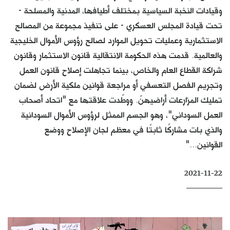
وقيادات النخبة السياسية بمختلف أطيافها، المدنية والمسلحة -
كتّابنا
تحت قيادة المجلس العسكري - على تنفيذ مجموعة من المصالح
الأرشيف
الاستثمارية وعمليات تحويل الموارد لصالح رؤوس الأموال الخليجية
والعالمية. قدمت هذه الحكومة الانتقالية قانون الاستثمار وقانون
شراكة القطاع العام والخاص، بينما تجاهلت إصلاح قانون العمل
وتجريم الفصل التعسفي أو مراجعة قوانين ملكية الأرض لضمان
تمليك المزارعات أراضيهنّ. ووطّدت علاقتها مع "اتحاد أصحاب
العمل السوداني"، وهو الجسم الممثل لرؤوس الأموال السودانية
والذي بات مشاركًا ثابتًا في معظم لجان الإصلاح ووضع
القوانين..."
2021-11-22