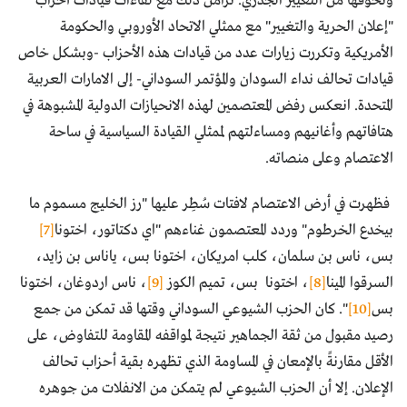
وتخوفها من التغيير الجذري. تزامن ذلك مع لقاءات قيادات أحزاب
"إعلان الحرية والتغيير" مع ممثلي الاتحاد الأوروبي والحكومة
الأمريكية وتكررت زيارات عدد من قيادات هذه الأحزاب -وبشكل خاص
قيادات تحالف نداء السودان والمؤتمر السوداني- إلى الامارات العربية
المتحدة. انعكس رفض المعتصمين لهذه الانحيازات الدولية المشبوهة في
هتافاتهم وأغانيهم ومساءلتهم لممثلي القيادة السياسية في ساحة
الاعتصام وعلى منصاته.
فظهرت في أرض الاعتصام لافتات سُطِر عليها "رز الخليج مسموم ما
بيخدع الخرطوم" وردد المعتصمون غناءهم "اي دكتاتور، اختونا
[7]
بس، ناس بن سلمان، كلب امريكان، اختونا بس، ياناس بن زايد،
السرقوا المينا
[8]
، اختونا بس، تميم الكوز
[9]
، ناس اردوغان، اختونا
بس
[10]
". كان الحزب الشيوعي السوداني وقتها قد تمكن من جمع
رصيد مقبول من ثقة الجماهير نتيجة لمواقفه المقاومة للتفاوض، على
الأقل مقارنةً بالإمعان في المساومة الذي تظهره بقية أحزاب تحالف
الإعلان. إلا أن الحزب الشيوعي لم يتمكن من الانفلات من جوهره