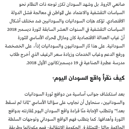
صانعي الثروة. بل وشهد السودان تكرّر توجه ذات النظام نحو
السياسات التقشفية والاعتماد على المواطن في معالجة فشل الدولة
الاقتصادي. تؤكد هبّات السودانيات والسودانيين ضد مختلف أشكال
السياسات التقشفية في السنوات العشر السابقة لثورة ديسمبر 2018
أنّ غياب العدالة الاقتصادية كان ومازال المحرك الأساسي للثورة
السودانية. على هذا ثار السودانيون والسودانيات إذاً، على الخصخصة
ورفع الدعم وغياب الخدمات وزيادة سعر الرغيف الذي أخرج طلاب
مدرسة عطبرة الصناعية في 19 ديسمبر/كانون الأول 2018.
كيف نقرأ واقع السودان اليوم؟
بعد استكشاف جوانب أساسية من دوافع ثورة السودانيات
والسودانيين، سنحاول أن نجاوب على سؤالنا الأساسي "لماذا لم تسقط
بعد؟" وتتطلب الإجابة منّا قراءة واقع السودان اليوم لمقارنته بدوافع
الثورة وأهدافها. كما يتطلب فهم الواقع السوداني وتوجهات السلطة
الحاكمة حاليًا –المتمثلة في الحكومة الانتقالية– فهم مكوناتها وطريقة