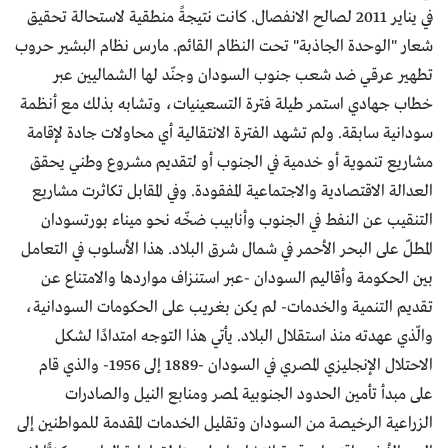
في يناير 2011 لصالح الانفصال. كانت نتيجةً منطقية لاستحالة تحقيق
شعار "الوحدة الجاذبة" تحت النظام القائم. مارس نظام البشير حروب
تطهير عرقي ضد شعب جنوب السودان وجنّد لها الشماليين عبر
خطاب جهادي استمر طيلة فترة التسعينيات، وتشابه بذلك مع أنظمة
سودانية سابقة. ولم تشهد الفترة الانتقالية أي محاولات جادة لإقامة
مشاريع تنموية أو خدمية في الجنوب أو لتقديم مشروع وطني يحقق
العدالة الاقتصادية والاجتماعية المفقودة. وفي المقابل تكاثرت مشاريع
التنقيب عن النفط في الجنوب وأنابيب ضخّه نحو ميناء بورتسودان
المطلّ على البحر الأحمر في شمال شرق البلاد. هذا الأسلوب في التعامل
بين الحكومة وأقاليم السودان -عبر استنزاف مواردها والامتناع عن
تقديم التنمية والخدمات- لم يكن بغريب على الحكومات السودانية،
والّذي عهدته منذ استقلال البلاد. يأتي هذا التوجه امتدادًا لشكل
الاحتلال الإنجليزي المصري في السودان -1889 إلى 1956- والذي قام
على مبدأ تأمين الحدود الجنوبية لمصر ومنابع النيل والصادرات
الزراعية الرخيصة من السودان وتقليل الخدمات المقدمة للمواطنين إلى