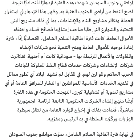
لمواطني جنوب السودان. شهدت هذه الفترة ازدهارًا اقتصاديًا نتيجة
لضخ النفط من أراضي الجنوب الغنية به. وظهر هذا الازدهار في استقرار
العملة وتكاثر مشاريع البناء والإنشاءات، بما في ذلك مشاريع البنى
التحتية والشوارع التي طالما صاحب إنشاؤها فضائحَ فساد واختفاء
الأموال العامة. كانت فترة اتفاقية السلام الشامل، اقتصاديًّا إذًا، فترة
إعادة توجيه للأموال العامة ومِنح التنمية نحو شركات الإنشاء
والمقاولات والأعمال المرتبطة بها – سودانية كانت أم أجنبية. فتكاثرت
شركات الإنشاءات وشركات خدمات قطاع النفط المملوكة لقيادات
الحزب الحاكم والموالين لهم. في المقابل لم تشهد البلاد أي تطور مماثل
في تقديم الخدمات الأساسية للمواطنين او انتشار للمرافق العامة أو أي
مشاريع تنموية أو تشغيلية كبرى. انتهجت الحكومة في هذه الفترة
أيضًا منهج إنشاء الشركات الحكومية التابعة لرئاسة الجمهورية
مباشرةً، فتمادت بذلك في إخراج الموارد العامة من نطاق سيطرة
الوزارات وركّزت السلطة في يد الرئيس ومقرّبيه.
في نهاية فترة اتفاقية السلام الشامل، صوّت مواطنو جنوب السودان