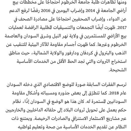
ومنها تظاهرات طلبة جامعة الخرطوم احتجاجًا على مخططات بيع
أراضي الجامعة في 2014 وإضراب اليومين في 2016 رفضًا لرفع الدعم
عن الدواء، وإضراب الصحفيين احتجاجًا على مصادرة الصحف في
2017. ظهرت أيضًا التجمعات والتنسيقيات المطلبية الرافضة لعمليات
بيع الأراضي للمستثمرين في ولاية نهر النيل وشرق السودان والعاصمة
الخرطوم وغيرها. كما ظهرت أجسام مقاومة للآثار البيئية للتنقيب عن
الذهب والبترول في كردفان ودارفور والولاية الشمالية، حيث مناطق
استخراج الثروات والتي تجد الحظ الأقل من الخدمات الأساسية
الشحيحة.
ترسم الفقرات السابقة صورة للوضع الاقتصادي الذي دخله السودان
عام 2018. كما تتطرّق إلى بعض جذوره ومسبباته وأشكال مقاومة
السودانيين المستمرة له. كان هذا هو الوضع في السودان إذًا، نظام
حكم يعمل على تحويل ثروات البلاد إلى حلفائه الداخليين والخارجيين
عبر مشاريع الاستثمار الاستنزافي والصادرات الرخيصة. ويمتنع ذات
النظام عن تقديم الخدمات الأساسية من صحة وتعليم لمواطنيه