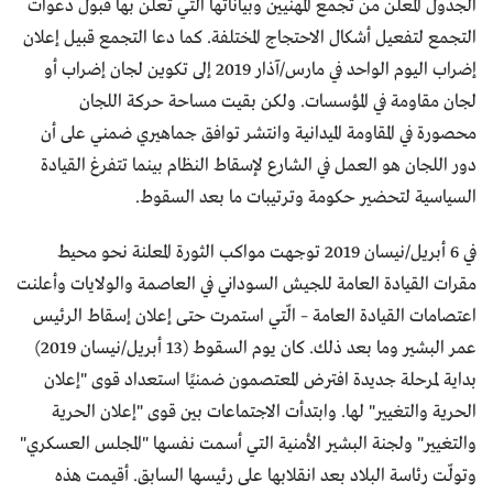
الجدول المعلن من تجمع المهنيين وبياناتها التي تعلن بها قبول دعوات
التجمع لتفعيل أشكال الاحتجاج المختلفة. كما دعا التجمع قبيل إعلان
إضراب اليوم الواحد في مارس/آذار 2019 إلى تكوين لجان إضراب أو
لجان مقاومة في المؤسسات. ولكن بقيت مساحة حركة اللجان
محصورة في المقاومة الميدانية وانتشر توافق جماهيري ضمني على أن
دور اللجان هو العمل في الشارع لإسقاط النظام بينما تتفرغ القيادة
السياسية لتحضير حكومة وترتيبات ما بعد السقوط.
في 6 أبريل/نيسان 2019 توجهت مواكب الثورة المعلنة نحو محيط
مقرات القيادة العامة للجيش السوداني في العاصمة والولايات وأعلنت
اعتصامات القيادة العامة – الّتي استمرت حتى إعلان إسقاط الرئيس
عمر البشير وما بعد ذلك. كان يوم السقوط (13 أبريل/نيسان 2019)
بداية لمرحلة جديدة افترض المعتصمون ضمنيًا استعداد قوى "إعلان
الحرية والتغيير" لها. وابتدأت الاجتماعات بين قوى "إعلان الحرية
والتغيير" ولجنة البشير الأمنية التي أسمت نفسها "المجلس العسكري"
وتولّت رئاسة البلاد بعد انقلابها على رئيسها السابق. أقيمت هذه