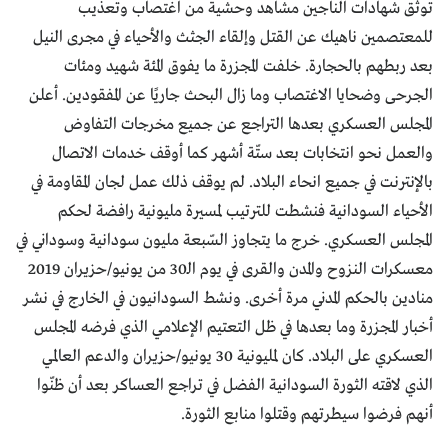
توثّق شهادات الناجين مشاهد وحشية من اغتصاب وتعذيب
للمعتصمين ناهيك عن القتل وإلقاء الجثث والأحياء في مجرى النيل
بعد ربطهم بالحجارة. خلفت المجزرة ما يفوق المئة شهيد ومئات
الجرحى وضحايا الاغتصاب وما زال البحث جاريًا عن المفقودين. أعلن
المجلس العسكري بعدها التراجع عن جميع مخرجات التفاوض
والعمل نحو انتخابات بعد ستّة أشهر كما أوقف خدمات الاتصال
بالإنترنت في جميع انحاء البلاد. لم يوقف ذلك عمل لجان المقاومة في
الأحياء السودانية فنشطت للترتيب لمسيرة مليونية رافضة لحكم
المجلس العسكري. خرج ما يتجاوز السّبعة مليون سودانية وسوداني في
معسكرات النزوح والمدن والقرى في يوم الـ30 من يونيو/حزيران 2019
منادين بالحكم المدني مرة أخرى. ونشط السودانيون في الخارج في نشر
أخبار المجزرة وما بعدها في ظل التعتيم الإعلامي الذي فرضه المجلس
العسكري على البلاد. كان لمليونية 30 يونيو/حزيران والدعم العالمي
الذي لاقته الثورة السودانية الفضل في تراجع العساكر بعد أن ظنّوا
أنهم فرضوا سيطرتهم وقتلوا منابع الثورة.