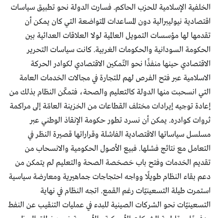
الخلفية الإسلامية للحزب الحاكم. فسارت الدولة نحو تطبيق سياسات
اقتصادية نيوليبرالية دون المساعدات المتواضعة التي كان يمكن أن
تقدمها لها مؤسسات التمويل العالمية لولا العلاقات العدائية بين
الحكومة السودانية والحكومات الغربية. كانت سياسات التحرير
الاقتصادي حينها منفذًا نحو التّمكين الاقتصادي لكوادر الحركة
الاسلامية عبر فتح الفرص لهم للتجارة في مجالات الخدمات العامة
التي انسحبت منها الدولة كالتعليم والصحة، فتمكّن النظام بذلك من
إعادة توجيه إيرادات مختلف القطاعات من الخزينة العامّة إلى مراكمة
ثروات كوادره. يمكن أن نسرد تطور حكومة الإنقاذ الوطني عبر
مسلسل سياساتها الاقتصادية الفاشلة وقراراتها قصيرة النظر في
التعامل مع نتائج فشلها. فبيع الأصول الحكومية والانسحاب من
تقديم الخدمات وفتح باب خصخصة الصحة والتعليم لم يتمكن من
دعم بقاء النظام طويلًا وواجه احتجاجات جماهيرية ومعارضة سياسية
استمرت طيلة التسعينيّات رغم القمع. اتجه النظام في نهاية
التسعينيّات نحو الشركات الصينية للبدء في عمليات التنقيب عن النفط