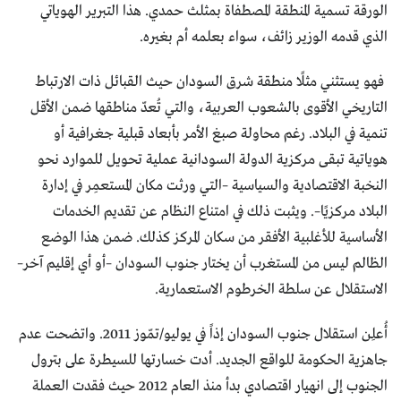
الورقة تسمية المنطقة المصطفاة بمثلث حمدي. هذا التبرير الهوياتي
الذي قدمه الوزير زائف، سواء بعلمه أم بغيره.
فهو يستثني مثلًا منطقة شرق السودان حيث القبائل ذات الارتباط
التاريخي الأقوى بالشعوب العربية، والتي تُعدّ مناطقها ضمن الأقل
تنمية في البلاد. رغم محاولة صبغ الأمر بأبعاد قبلية جغرافية أو
هوياتية تبقى مركزية الدولة السودانية عملية تحويل للموارد نحو
النخبة الاقتصادية والسياسية –التي ورثت مكان المستعمِر في إدارة
البلاد مركزيًا–. ويثبت ذلك في امتناع النظام عن تقديم الخدمات
الأساسية للأغلبية الأفقر من سكان المركز كذلك. ضمن هذا الوضع
الظالم ليس من المستغرب أن يختار جنوب السودان –أو أي إقليم آخر–
الاستقلال عن سلطة الخرطوم الاستعمارية.
أُعلِن استقلال جنوب السودان إذاً في يوليو/تمّوز 2011. واتضحت عدم
جاهزية الحكومة للواقع الجديد. أدت خسارتها للسيطرة على بترول
الجنوب إلى انهيار اقتصادي بدأ منذ العام 2012 حيث فقدت العملة