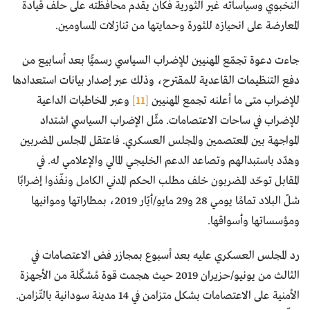
النخبوي وسياساته غير الثورية فكان يقدم محافظته على حلف قيادة
المعارضة على انحيازه للثورة وحمايتها من تنازلات المساومين.
جاءت دعوة تجمّع المهنيين للإضراب السياسي رسميًّا بعد أسابيع من
دفع التنظيمات القاعدية للمقترح، وذلك عبر إصدار بيانات استعدادها
للإضراب متى ما أعلنه تجمع المهنيين
[11]
وعبر المخاطبات الداعية
للإضراب في ساحات الاعتصامات. مثّل الإضراب السياسي اشتداد
المواجهة بين المعتصمين والمجلس العسكري. فاعتقل المجلس المضربين
وهدّد باستبدالهم وتصاعد الدعم الخليجي المالي والإعلامي له. في
المقابل توحّد المضربون خلف مطلب الحكم المدني الكامل ونفّذوا إضرابًا
شلّ البلاد تمامًا يومي 28 و29 مايو/أيّار 2019، بمطاراتها وموانيها
ومؤسساتها وأسواقها.
رد المجلس العسكري عليه بعد أسبوع بمجازر فض الاعتصامات في
الثالث من يونيو/حزيران 2019 حيث هجمت قوة مُشكّلة من الأجهزة
الأمنية على الاعتصامات بشكل متزامن في 14 مدينة سودانية بالتّزامن.