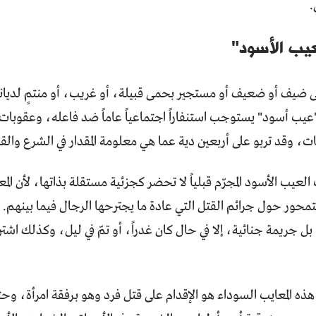
.
عيب الأسود"
 ضيف أو ضعيف أو مستجير بحمى قبيلة، أو غريب، أو منتمٍ لديانة 
"عيب أسود" يستوجب استنفاراً اجتماعياً عاماً ضد فاعله، وعقوبا
، وقد تربو على أربعين دية عما هي معلومة المقدار في الشرع والق
ب العيب الأسود المجرّم قبلياً لا تحضر كجزئية مستقلة بذاتها، لأن الم
تمحور حول جرائم القتل التي عادة ما يجترحها الرجال فيما بينهم. ك
 بل جريمة جنائية، إلا في حال كان غدراً، أو تمّ في ليل، وكذلك اشت
 هذه المعايب السوداء هو الإقدام على قتل فرد وهو برفقة امرأة، وحتى