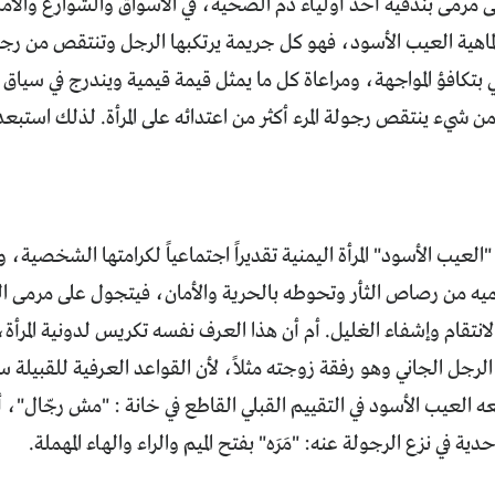
ى مرمى بندقية أحد أولياء دم الضحية، في الأسواق والشوارع والأم
اهية العيب الأسود، فهو كل جريمة يرتكبها الرجل وتنتقص من رجو
ي بتكافؤ المواجهة، ومراعاة كل ما يمثل قيمة قيمية ويندرج في سياق 
 من شيء ينتقص رجولة المرء أكثر من اعتدائه على المرأة. لذلك استبع
لعيب الأسود" المرأة اليمنية تقديراً اجتماعياً لكرامتها الشخصية،
يه من رصاص الثأر وتحوطه بالحرية والأمان، فيتجول على مرمى ال
لانتقام وإشفاء الغليل. أم أن هذا العرف نفسه تكريس لدونية المرأة، 
رجل الجاني وهو رفقة زوجته مثلاً، لأن القواعد العرفية للقبيلة س
ه العيب الأسود في التقييم القبلي القاطع في خانة : "مش رجّال"، أ
ة في نزع الرجولة عنه: "مَرَه" بفتح الميم والراء والهاء المهملة.