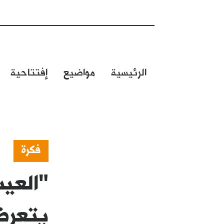
الرئيسية
مواضيع
إفتتاحية
فكرة
"العي
يتعرض