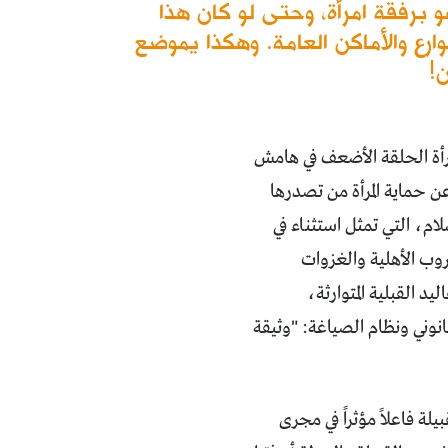
 برفقة امرأة، وحتى لو كان هذا
وارع والأماكن العامة. وهكذا يموضع
!
لمرأة الحلقة الأضعف في هامش
ن حماية المرأة من تصدرها
ام، التي تمثل استثناء في
روب الأهلية والغزوات
د القبلية المتوارثة،
انوني ونظام الصياغة: "وثيقة
من القبيلة فاعلاً مؤثراً في مجرى