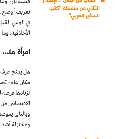
قضية ثأر، وعل
الثاني من سلسلة "كتب
تعريف أوضح لم
السفير العربي"
في الوعي القبل
الأخلاقية. وما
امرأة ما...
هل يمنح عرف "ا
مكان عام، تحم
لزنادها فرصة ا
الاقتصاص من ال
وبالتالي يموضع
ومختزلة أشد حدي