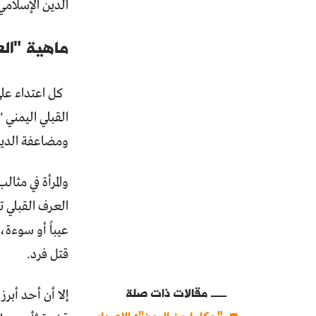
الدين الإسلامي
ماهية "ال
كل اعتداء على
القبلي اليمني 
ومضاعفة الديات
والمرأة في مثال
العرف القبلي ت
عيباً أو سوءة،
قتل فرد.
مقالات ذات صلة
إلا أن أحد أبرز
"حكايا من اليمن": الإصدار