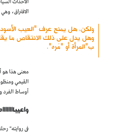
الأحداث السياس
الافتراق، وهي ا
ولكن، هل يمنح عرف "العيب الأسود" ا
وهل يدل على ذلك الانتقاص ما يقال 
ب"المرأة أو "مَره".
معنى هذا هو أن
القيمي ومنظومت
أوساط الفرد وا
واعيبااااااااه
في روايته" رحل