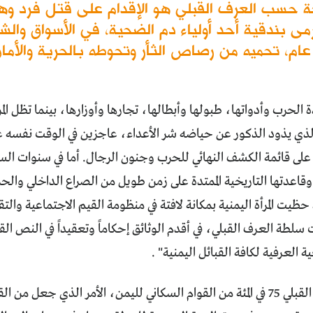
عة حسب العرف القبلي هو الإقدام على قتل فرد وهو
مى بندقية أحد أولياء دم الضحية، في الأسواق والش
عام، تحميه من رصاص الثأر وتحوطه بالحرية والأمان
 الحرب وأدواتها، طبولها وأبطالها، تجارها وأوزارها، بينما تظل ا
الذي يذود الذكور عن حياضه شر الأعداء، عاجزين في الوقت نفسه ع
على قائمة الكشف النهائي للحرب وجنون الرجال. أما في سنوات السل
 وقاعدتها التاريخية الممتدة على زمن طويل من الصراع الداخلي والح
ظيت المرأة اليمنية بمكانة لافتة في منظومة القيم الاجتماعية والتقالي
سلطة العرف القبلي، في أقدم الوثائق إحكاماً وتعقيداً في النص الق
ية العرفية لكافة القبائل اليمنية" .
ويمثل المجتمع القبلي 75 في المئة من القوام السكاني لليمن، الأمر الذي جعل 