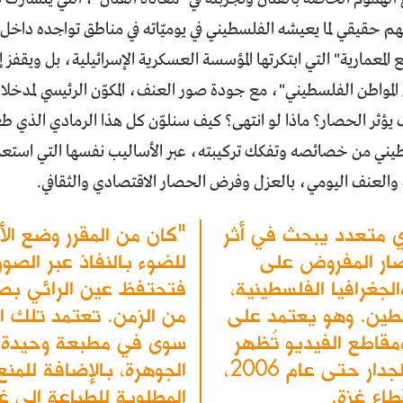
هم حقيقي لما يعيشه الفلسطيني في يوميّاته في مناطق تواجده داخ
ع المعمارية" التي ابتكرتها المؤسسة العسكرية الإسرائيلية، بل ويقفز إل
لمواطن الفلسطيني"، مع جودة صور العنف، المكوّن الرئيسي لمدخلا
يؤثر الحصار؟ ماذا لو انتهى؟ كيف سنلوّن كل هذا الرمادي الذي ط
يني من خصائصه وتفكك تركيبته، عبر الأساليب نفسها التي استعم
 والعنف اليومي، بالعزل وفرض الحصار الاقتصادي والثقافي.
 متعدد يبحث في أثر
"كان من المقرر وضع ا
حصار المفروض على
للضوء بالنفاذ عبر الص
لجغرافيا الفلسطينية،
فتحتفظ عين الرائي بصور
طين. وهو يعتمد على
من الزمن. تعتمد تلك ال
مقاطع الفيديو تُظهر
سوى في مطبعة وحيدة 
عنف الاحتلال. و402 كلم هو طول الجدار حتى عام 2006،
الجوهرة، بالإضافة للمن
طاع غزة.
المطلوبة للطباعة إلى غ