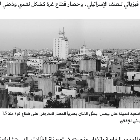
فيزيائي للعنف الإسرائيلي، وحصار قطاع غزة كشكل نفسي وذهني ل
باستخ
يائي للإغلاق.
 الهموم الخاصة بالفنان وتجربته في "معاناة الفنّان"، التي يتشارك 