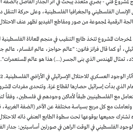
ج لمشروع فني - بصري متعدد يبحث في أثر الجدار الفاصل بالضفة ا
 الإنسان الفلسطيني والجغرافيا الفلسطينية، وعلى حركة التنقل
الجة الرقمية لمجموعة من صور ومقاطع الفيديو تظهر عنف الاحتلال
 لمخرجات المشروع تتخذ طابع التنقيب في منجم المعاناة الفلسطينية
ائيلي، أو كما قال فرانز فانون: "عالم حواجز، عالم انقسام، عالم ج
لاد، تمثال المهندس الذي بنى الجسر (...) هذا هو عالم المستعمرات".
200، العام الذي بدأت إسرائيل حصارها لقطاع غزة. وتتحدى مفردات المشر
التعامل مع الفلسطينيين طبقاً لأماكن وجودهم في فلسطين، وفقاً
وتعاملت مع كل مربع بسياسة مختلفة عن الآخر (الضفة الغربية، 
 تشترك جميعها بوقوعها تحت سطوة الطابع العنفي ذاته للاحتلال
لوجود الفلسطيني في الوقت الراهن في صورتين أساسيتين: جدار ا