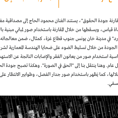
مقارنة جودة الحقوق"، يستند الفنان محمود الحاج إلى مصداقية مفهو
ة قياس، ويسقطها من خلال المقارنة باستخدام صور لمباني مبنية با
رد" في مدينة خان يونس جنوب قطاع غزة، كمثال، ضمن معالجاته الف
الجودة من خلال تسليط الضوء على ضحايا الهندسة المعمارية لشر
ية استخدام صور من يعانون الفقر والإصابات الناتجة عن الاستهد
عام. وهنا ينتقل بنا إلى "الحق في الصورة". وهكذا تصبح جودة ال
لها، كما يَظهر باستخدام صور جدار الفصل، وطوابير الانتظار على ا
عسفي.