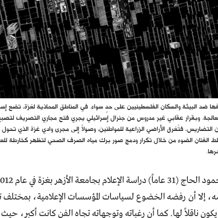
ا ضد البيئة والسكان الفلسطينيين على حدٍ سواء. في المناطق المحاذية لغزة، تضع إسر
عالجة. وبقرار عقابي غير مدروس من جنرال إسرائيلي يجري فتح مجاري التصريف لتص
 التضاريس، فتُغرق الأراضي الزراعية للمواطنين، وصولاً إلى مجرى وادي غزة الذي تحول
لط الفنان الضوء من خلال تكرار ودمج صور برك مياه الصرف الصحي لتظهر كخارطة للعنف
رها.
 إلا أن رفضه الخضوع لسياسات المؤسسات الإعلامية، بمختلف ت
 يكون ناقلاً لها. كما أن رغباته وتوجهاته تجاه الفن كانت أكبر، حي