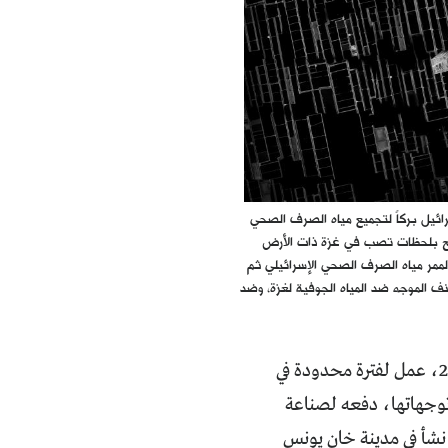
ائيل بركاً لتجميع مياه الصرف الصحي
بح بلحظات تصب في غزة ذات الأرض
 لممر مياه الصرف الصحي الإسرائيلي ثم
 الموجه ضد المياه الجوفية لغزة، وضد
أنهى الفنان محمود الحاج (31 عاماً) دراسة الإعلام بجامعة الأزهر بغزة في عام 2012، عمل لفترة محدودة في
وجهاتها، دفعه لصناعة
ث نشأ في مدينة خان يونس