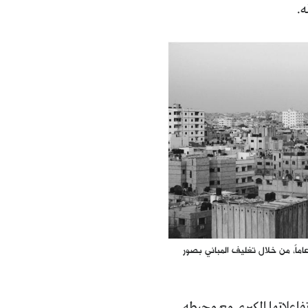
ه.
دام صورة مقطعية لمدينة خان يونس، يمثّل الفنان بصرياً الحصار المفروض على قطاع غزة منذ 15 عاماً، من خلال تغليف المباني بصور
تفاعلاتها الكبرى مع محيطه.