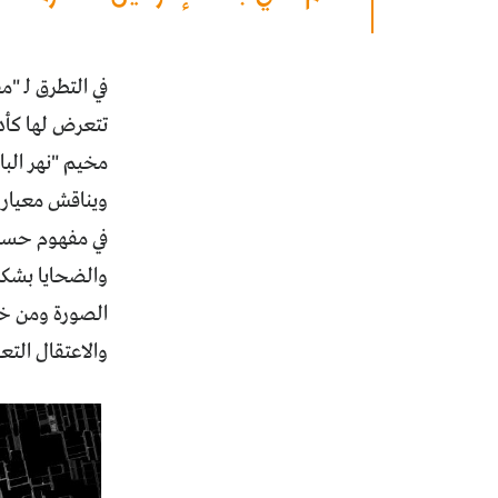
في التطرق لـ "
تتعرض لها كأدا
مخيم "نهر البا
ويناقش معيار 
في مفهوم حساس
والضحايا بشكل 
الصورة ومن خلا
والاعتقال الت