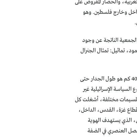
لغربية، والحصار المفروض على
 داخل وخارج فلسطين. وهو
.
 الجمعية الناتجة عن وجود
مود، تماثيل: تمثال الجنرال
تناول المشروع آثار الوجود العسكري للاحتلال الإسرائيلي في الأراضي الفلسطينية. 402 كم هو طول الجدار حتى
وع السياسة الإسرائيلية غير
 لتقسيمات مختلفة، أشغلت كل
قطاع غزة، القدس، الداخل،
، الذي يستهدف الهوية
لفصل العنصري في الضفة