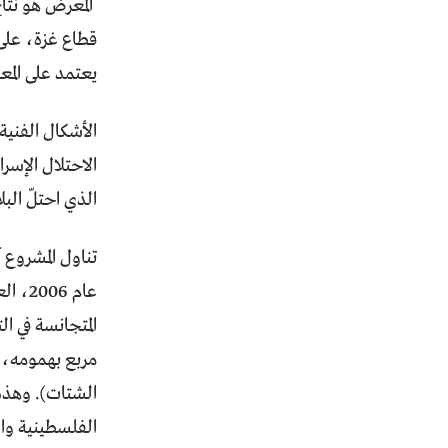
المعرض هو نتا
قطاع غزة، على
يعتمد على المع
الأشكال الفنية
الاحتلال الإسر
الذي احتلّ الب
عام 6
المتجانسة في 
مربع بهمومه، 
الشتات). وهذه
الفلسطينية وا