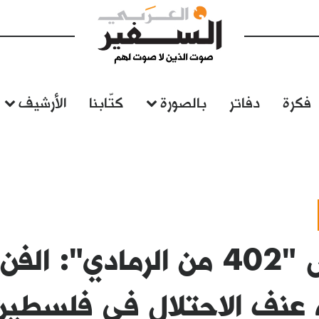
فكرة
دفاتر
بالصورة
كتّابنا
الأرشيف
معرض "402 من الرمادي": ال
 عنف الاحتلال في فلسطين