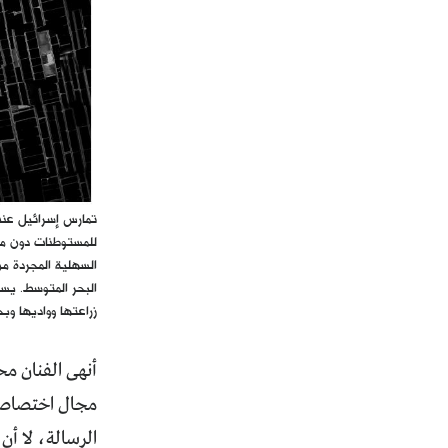
تمارس إسرائيل عنفه
للمستوطنات دون م
السهلية المجردة من
البحر المتوسط. يس
زراعتها وواديها وبح
مجال اختصاصه،
الرسالة، لا أن