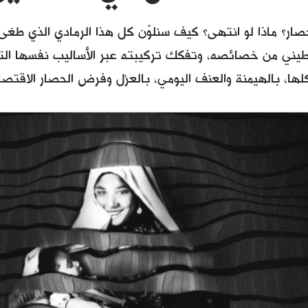
صار؟ ماذا لو انتهى؟ كيف سنلوّن كل هذا الرمادي الذي طغى
طيني من خصائصه، وتفكك تركيبته عبر الأساليب نفسها ال
كلها، بالهيمنة والعنف اليومي، بالعزل وفرض الحصار الاقتصا