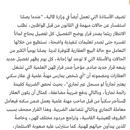
تضيف الأستاذة التي تعمل أيضاً في وزارة المالية، "عندما يصلنا
استفسار عن حالات مبهمة في القانون من قبل المواطنين، نطلب
الانتظار ريثما يصدر قرار يوضح التفصيل. كل تفصيل يحتاج لجاناً
تفسره حتى تصدر تعليمات تنفيذية واضحة، نستطيع من خلالها
التعامل مع حالة البيع العقارية المتوفرة لدينا. يصلنا يومياً الكثير من
الحالات والأسئلة التي لا توجد لها إجابة، كل يوم يظهر تفصيل جديد
يتبعه قرار جديد صادم. مؤخراً صدر قرار المهن العلمية التي تشغل
العقارات ومضمونه أن "أي شخص يمارس مهنةً علمية في عقار سكني
يعتبر تجارياً لو مسجل غير تجاري"، بحيث تحصى الضريبة كقيمة
رائجة تجارياً، وبالتالي يدفع ضريبةً مضاعفة، كمثال أن يكون العقار
المستأجر سكنياً من قبل صاحب مهنة علمية يعمل ضمن سكنه فيعامل
معاملة التجاري وبالتالي تتضاعف الضريبة. وهذا القرار مجحف بسبب
الظروف المعيشية القاسية، وتراجع مردود مختلف المهن، وخاصةً
للذين يبدأون حياتهم المهنية. كما ستترتب عليه صعوبة الاستئجار،