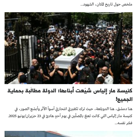
ملخص حول تاريخ المكان، الشهود...
كنيسة مار إلياس شيّعت أبناءها: الدولة مطالَبة بحماية
الجميع!
هنا دمشق، هنا الدويلعة، حيث ترك تكفيريّ انتحاريّ أسوأ الأثَر وأبشع الصور، في
كنيسة مار إلياس التي كانت تعجّ بالمصلّين في يوم أحدٍ هادئ في 23 حزيران/يونيو 2025.
فجّر نفسه...