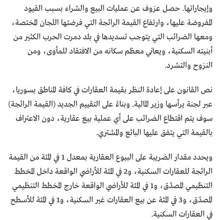
وإيجاراتها. حصل عزوف عن عمليات البيع والشراء بسبب القيود
المفروضة عليها، وارتفاع القيمة الرائجة التي فرضتها اللجان المختصة،
ومعها الضرائب التي يتوجب تسديدها في بلد دمرت الحرب الكثير من
أبنيته السكنية، ويعاني معظم سكانه من الافتقاد للمأوى، ومن
النزوح والتشرد.
نص القانون على إعادة النظر بقيمة العقارات في كافة المناطق بسوريا،
عبر لجنة يرأسها وزير المالية. وبناءً على التقييم الجديد (القيمة الرائجة)
سوف يتم اقتطاع الضرائب على أي عملية بيع عقارية، دون الاعتراف
بالقيمة التي يتفق عليها البائع والمشتري.
ويحدد مقدار الضريبة على البيوع العقارية بمعدل 1 في المئة من القيمة
الرائجة للعقارات السكنية، و2 في المئة للأراضي الواقعة داخل المخطط
التنظيمي المصدّق، و1 في المئة للأراضي الواقعة خارج المخطط التنظيمي
المصدّق، و3 في المئة عن بيع العقارات غير السكنية، و1 في المئة للأسطح
في العقارات السكنية.