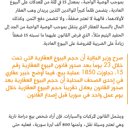
بموجب الوصية الواجبة، بمعدل 15 في المئة من المعدلات على البيوع
العادية، يتضمن ظلماً كبيراً للوالدين اللذين يريدان وهب العقار
لأولادهما، فالهبة لا تعتبر صفقةً، ولا تتضمن دفع الثمن. وكذلك
الحال بالنسبة للعقار الذي ينتقل بموجب الوصية الواجبة من الجد إلى
الحفيد اليتيم مثلاً، الذي فرض القانون عليهما ما نسبته 15 ضعفاً
زيادةً على الضريبة المفروضة على البيوع العادية.
صرح وزير المالية أن حجم البيوع العقارية التي تمت
خلال 23 يوماً بعد صدور قانون البيوع العقارية رقم
15، تجاوزت 1850 عملية بيع، فيما أوضح خبير عقاري
في إحدى الصحف المحلية أن حجم البيوع العقارية بعد
صدور القانون يعادل تقريباً حجم البيوع العقارية خلال
يوم عمل واحد في سوريا قبل إصدار القانون.
ويشمل القانون المركبات والسيارات. فإن أراد شخص بيع دراجة نارية
وهي تعتبر وسيلة نقل، وثمنها 800 ألف ليرة سورية، فعليه حتى