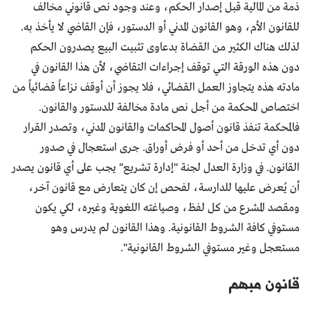
ذمة من المالية قبل إصدار الحكم، وعند وجود نص قانوني مخالف
للقانون الأم، وهو القانون المدني أو الدستور، فإن القاضي لا يأخذ به.
لذلك هناك الكثير من القضاة بدعاوى تثبيت البيع يصدرون الحكم
دون هذه الورقة التي توقف إجراءات التقاضي، لأن هذا القانون في
مادته هذه يتجاوز العمل القضائي، فلا يجوز أن أوقف نزاعاً قضائياً من
اختصاص المحكمة من أجل نص مادة مخالفة للدستور والقانون.
فالمحكمة تنفذ قانون أصول المحاكمات والقانون المدني، وتصدر القرار
دون أي تدخل من أحد أو فرض أوراق. جرى استعجال في صدور
القانون. في وزارة العدل لجنة "إدارة تشريع" يجب على أي قانون يصدر
أن يُعرض عليها للدارسة، لفحص إن كان يتعارض مع قانون آخر،
ومقصد المشرع من كل لفظ، وصياغته اللغوية وغيره، لكي يكون
مستوفي كافة الشروط القانونية. وهذا القانون لم يدرس وهو
مستعجل وغير مستوفي الشروط القانونية".
قانون مبهم