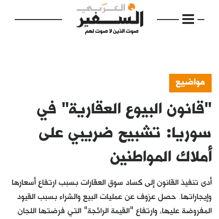
مواضيع
"قانون البيوع العقارية" في
الرئيسية
مواضيع
سوريا: تشبيح ضريبي على
إفتتاحية
أملاك المواطنين
فكرة
أدى تنفيذ القانون إلى كساد سوق العقارات بسبب ارتفاع أسعارها
دفاتر
وإيجاراتها. حصل عزوف عن عمليات البيع والشراء بسبب القيود
بالصورة
المفروضة عليها، وارتفاع "القيمة الرائجة" التي فرضتها اللجان