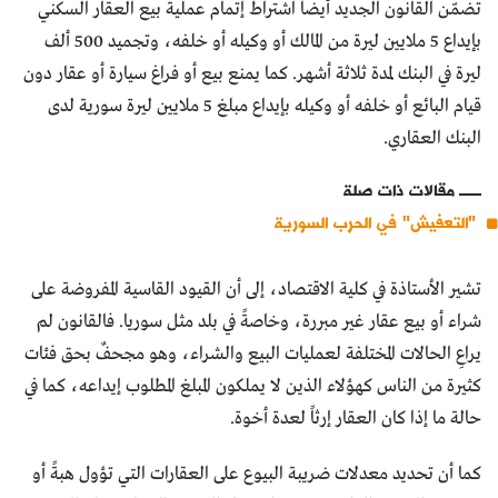
تضمّن القانون الجديد أيضاً اشتراط إتمام عملية بيع العقار السكني
بإيداع 5 ملايين ليرة من المالك أو وكيله أو خلفه، وتجميد 500 ألف
ليرة في البنك لمدة ثلاثة أشهر. كما يمنع بيع أو فراغ سيارة أو عقار دون
قيام البائع أو خلفه أو وكيله بإيداع مبلغ 5 ملايين ليرة سورية لدى
البنك العقاري.
مقالات ذات صلة
"التعفيش" في الحرب السورية
تشير الأستاذة في كلية الاقتصاد، إلى أن القيود القاسية المفروضة على
شراء أو بيع عقار غير مبررة، وخاصةً في بلد مثل سوريا. فالقانون لم
يراعِ الحالات المختلفة لعمليات البيع والشراء، وهو مجحفٌ بحق فئات
كثيرة من الناس كهؤلاء الذين لا يملكون المبلغ المطلوب إيداعه، كما في
حالة ما إذا كان العقار إرثاً لعدة أخوة.
كما أن تحديد معدلات ضريبة البيوع على العقارات التي تؤول هبةً أو