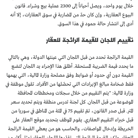
خلال يوم واحد، ويصل أحياناً إلى 2300 عملية بيع وشراء. قانون
البيوع العقارية، وإن كان حدّ من المضاربة في سوق العقارات، إلا أنه
أدى إلى انتشار حالة جمود في هذا السوق.
تقييم اللجان للقيمة الرائجة للعقار
القيمة الرائجة تحدد من قبل اللجان التي عينتها الدولة، وهي بالتالي
ما يحدد قيمة الضريبة المستحقة. أطلق هذا الإجراء يد اللجان لتضع
القيمة دون أي حدود أو ضوابط وفق مصلحة وزارة المالية، التي يهمها
فقط ضخامة مبالغ الإيرادات التي تحصّلها من الأفراد. تقول موظفة في
وزارة المالية: "يتم التقييم من خلال سجلات ومخططات المحافظة
الموضوعة من قبل اللجان. كل لجنة تدرس منطقة ويتم تحديد سعر
المتر. قبل صدر القانون، تمّ تقييم 75 في المئة من المناطق في سوريا من
قبل خبراء التقييم العقاري. يقوم الموظف بتحديد موقع العقار على
الخريطة وإدخال المواصفات، والحاسب هو من يعطي القيمة الرائجة
للعقار. ولكن القيمة الرائجة التي تقدّرها اللجان للعقار تمثل أكثر من