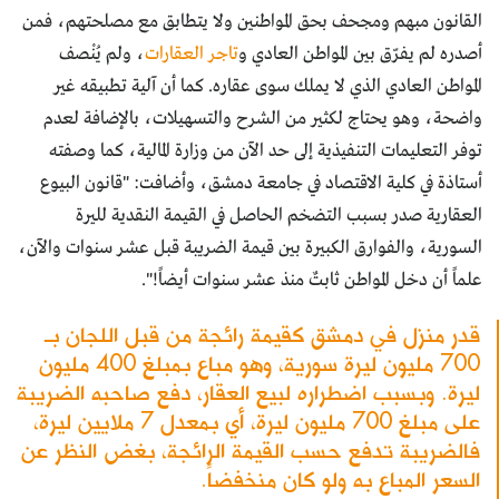
القانون مبهم ومجحف بحق المواطنين ولا يتطابق مع مصلحتهم، فمن
أصدره لم يفرّق بين المواطن العادي و
تاجر العقارات
، ولم يُنْصف
المواطن العادي الذي لا يملك سوى عقاره. كما أن آلية تطبيقه غير
واضحة، وهو يحتاج لكثير من الشرح والتسهيلات، بالإضافة لعدم
توفر التعليمات التنفيذية إلى حد الآن من وزارة المالية، كما وصفته
أستاذة في كلية الاقتصاد في جامعة دمشق، وأضافت: "قانون البيوع
العقارية صدر بسبب التضخم الحاصل في القيمة النقدية لليرة
السورية، والفوارق الكبيرة بين قيمة الضريبة قبل عشر سنوات والآن،
علماً أن دخل المواطن ثابتٌ منذ عشر سنوات أيضاً!".
قدر منزل في دمشق كقيمة رائجة من قبل اللجان بـ
700 مليون ليرة سورية، وهو مباع بمبلغ 400 مليون
ليرة. وبسبب اضطراره لبيع العقار، دفع صاحبه الضريبة
على مبلغ 700 مليون ليرة، أي بمعدل 7 ملايين ليرة،
فالضريبة تدفع حسب القيمة الرائجة، بغض النظر عن
السعر المباع به ولو كان منخفضاً.