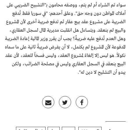
سواء تم الشراء أم لم يتم، ووصفه محامون بـ"التشبيح الضريبي على
أملاك المواطن دون وجه حق". وعلق أحدهم: "في سوريا فقط تُدفع
الضريبة على مشروع عقد بيع عقار ثم تدفع ضريبة أخرى لأن المشروع
والبيع لم ينعقد. ويتساءل هل انقلبت مديرية المال لسجل العقاري،
وهل العدم تُدفع عليه ضريبةٌ؟ يجب أن يقرر وزير المالية إعادة الضريبة
المدفوعة لأن المشروع لم يكتمل، لا أن يفرض ضريبةً ثانية على ما سماه
نكولاً. هو ليس إلا إلغاءً لمشروع العقد، وليس فسخاً للعقد، لأن عقد
البيع ينعقد في السجل العقاري وليس في مصلحة الضرائب، ولكن
يبدو أن التشليح لا دين له".