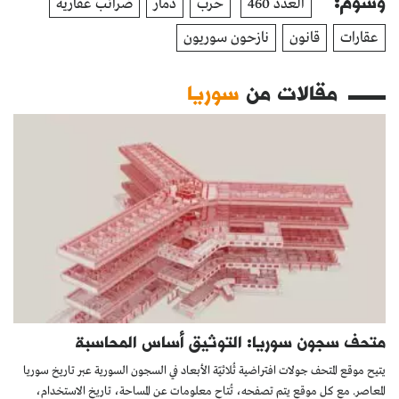
وسوم:
العدد 460
حرب
دمار
ضرائب عقارية
عقارات
قانون
نازحون سوريون
مقالات من
سوريا
متحف سجون سوريا: التوثيق أساس المحاسبة
يتيح موقع المتحف جولات افتراضية ثُلاثيّة الأبعاد في السجون السورية عبر تاريخ سوريا
المعاصر. مع كل موقع يتم تصفحه، تُتاح معلومات عن المساحة، تاريخ الاستخدام،