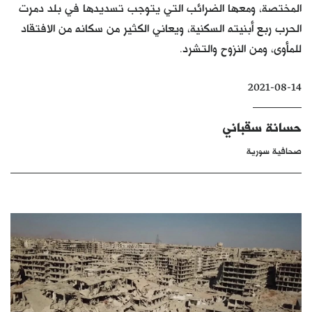
المختصة، ومعها الضرائب التي يتوجب تسديدها في بلد دمرت
كتّابنا
الحرب ربع أبنيته السكنية، ويعاني الكثير من سكانه من الافتقاد
الأرشيف
للمأوى، ومن النزوح والتشرد.
2021-08-14
حسانة سقباني
صحافية سورية