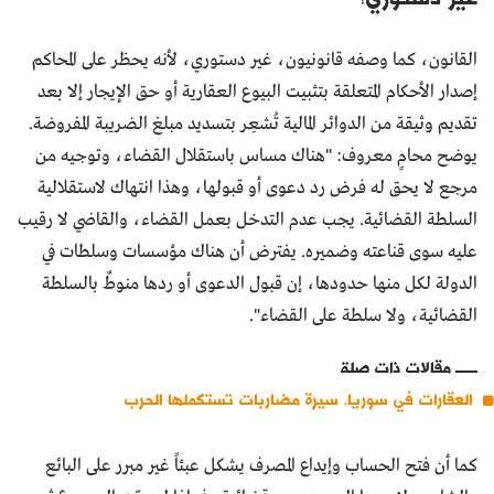
القانون، كما وصفه قانونيون، غير دستوري، لأنه يحظر على المحاكم
إصدار الأحكام المتعلقة بتثبيت البيوع العقارية أو حق الإيجار إلا بعد
تقديم وثيقة من الدوائر المالية تُشعِر بتسديد مبلغ الضريبة المفروضة.
يوضح محامٍ معروف: "هناك مساس باستقلال القضاء، وتوجيه من
مرجع لا يحق له فرض رد دعوى أو قبولها، وهذا انتهاك لاستقلالية
السلطة القضائية. يجب عدم التدخل بعمل القضاء، والقاضي لا رقيب
عليه سوى قناعته وضميره. يفترض أن هناك مؤسسات وسلطات في
الدولة لكل منها حدودها، إن قبول الدعوى أو ردها منوطٌ بالسلطة
القضائية، ولا سلطة على القضاء".
مقالات ذات صلة
العقارات في سوريا، سيرة مضاربات تستكملها الحرب
كما أن فتح الحساب وإيداع المصرف يشكل عبئاً غير مبرر على البائع