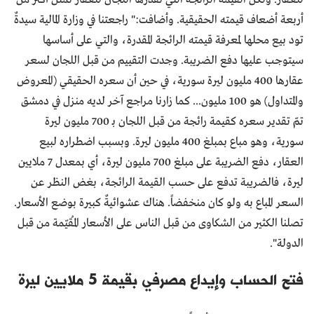
أربعة أضعاف قيمته الحقيقية. وأضافت:" راجعتنا في وزارة المالية سيدةٌ
تود بيع محلها لمعرفة قيمته الرائجة المقدرة، والتي على أساسها
سيتوجب عليها دفع الضريبة. وجدت التقييم من قبل اللجان لسعر
عقارها 400 مليون ليرة سورية، في حين أن سعره الحقيقي (المعروض
والمتداول) هو 100 مليون... كما زارنا مراجع آخر لديه منزل في دمشق
تمّ تقدير سعره كقيمة رائجة من قبل اللجان بـ 700 مليون ليرة
سورية، وهو مباع بمبلغ 400 مليون ليرة. وبسبب اضطراره لبيع
العقار، دفع الضريبة على مبلغ 700 مليون ليرة، أي بمعدل 7 ملايين
ليرة، فالضريبة تدفع على حسب القيمة الرائجة، بغض النظر عن
السعر المباع به ولو كان منخفضاً. هناك عشوائيةٌ كبيرة بوضع الأسعار.
تصلنا الكثير من الشكاوى من قبل الناس على الأسعار المُقيّمة من قبل
الدولة".
فتح الحساب وإيداع مصرفي بقيمة 5 ملايين ليرة