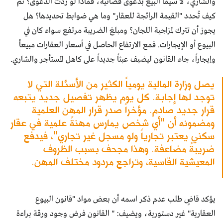
والشاري، لا سيما البيع بدعوى قضائية، فماذا لو ردّت الدعوى؟ ثم
كيف تُحدد "القيمة الرائجة للعقار" وما هي ضوابط تحديدها؟ هل
يجوز أن تترك لمزاجية اللجان؟ ومبلغ الضريبة مرتفع سواء كان في
البيوع أو الإيجارات. فمع الارتفاع الحاصل في أسعار العقارات مبيعاً
وإيجاراً، جاء القانون ليضيف عبئاً جديداً على كاهل المستأجر والشاري.
يصل وزارة المالية يومياً الكثير من الأسئلة التي لا
توجد لها إجابة. كل يوم يظهر تفصيل جديد يتبعه
قرار جديد صادم. مؤخراً صدر قرار المهن العلمية
ومضمونه أن "أي شخص يمارس مهنةً علمية في عقار
سكني يعتبر تجارياً ولو مسجل غير تجاري"، فيدفع
ضريبةً مضاعفة. وهذا مجحف بسبب الظروف
المعيشية القاسية، وتراجع مردود مختلف المهن.
يؤكد قاضٍ طلب عدم ذكر اسمه أن بعض مواد "قانون البيوع
العقارية" غير دستورية، ويضيف: " القانون فرض وجود ورقة براءة