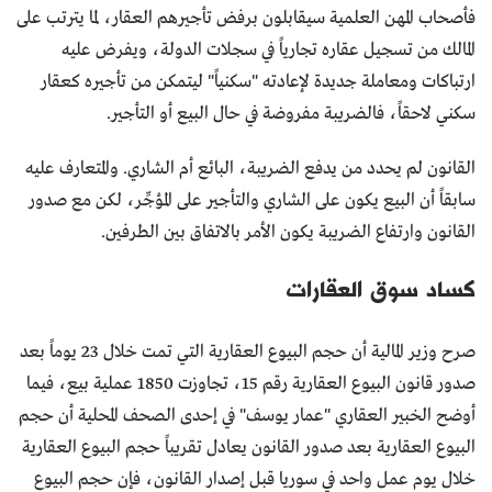
فأصحاب المهن العلمية سيقابلون برفض تأجيرهم العقار، لما يترتب على
المالك من تسجيل عقاره تجارياً في سجلات الدولة، ويفرض عليه
ارتباكات ومعاملة جديدة لإعادته "سكنياً" ليتمكن من تأجيره كعقار
سكني لاحقاً، فالضريبة مفروضة في حال البيع أو التأجير.
القانون لم يحدد من يدفع الضريبة، البائع أم الشاري. والمتعارف عليه
سابقاً أن البيع يكون على الشاري والتأجير على المؤجِّر، لكن مع صدور
القانون وارتفاع الضريبة يكون الأمر بالاتفاق بين الطرفين.
كساد سوق العقارات
صرح وزير المالية أن حجم البيوع العقارية التي تمت خلال 23 يوماً بعد
صدور قانون البيوع العقارية رقم 15، تجاوزت 1850 عملية بيع، فيما
أوضح الخبير العقاري "عمار يوسف" في إحدى الصحف المحلية أن حجم
البيوع العقارية بعد صدور القانون يعادل تقريباً حجم البيوع العقارية
خلال يوم عمل واحد في سوريا قبل إصدار القانون، فإن حجم البيوع