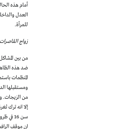
أمام هذه الحال
العدل والداخلي
للمرأة.
زواج القاصرات 
من بين المشاك
ضد هذه الظاهرة
المنظمات باستم
إلا انه ترك ثغ
سن 16 ف
ان موقف الرافض