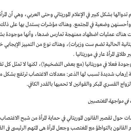
دوالها بشكل كبير في الإعلام الموريتاني وحتى العربي، وهي أن المرأة ا
 وأحسنهن وضعية في المجتمع. وهناك مؤشرات يستدل بها على ذلك مث
هناك عمليات اضطهاد ممنهجة تمارس ضدها، وأنها موجودة بشكل
يتانية الحالية تضم ست وزيرات)، وهناك نوع من التمييز الإيجابي خا
طلاق المرأة عار في موريتانيا .
جودة فعلا في موريتانيا (مع بعض التضخيم!)، لكنها لا تمثل كل تفاصي
 إرهاب شديدة تسبب لها الذعر: معدلات الاغتصاب ترتفع بشكل مطر
واج القسري المبكر والقوانين لا تحميها بالقدر الكافي.
في مواجهة المغتصبين
ت حول تقصير القانون الموريتاني في حماية المرأة من شبح الاغتصا
م القانون بالتواطؤ مع المغتصب وجعل المرأة هي المتهم الرئيسي في ا