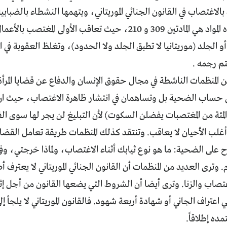
ة بالاغتصاب في القانون الجنائي الموريتاني، ويتهمها النشطاء بالضب
بالضعف. وهذه المواد هي المادتين 309 و 210، حيث تعاقب الأولى 
أو الجلد (موريتانيا لا تطبق الجلد ولا الحدود)، وتغلظ العقوبة في ا
تم رجمه .
ن المنظمات الناشطة في مجال حقوق الإنسان والدفاع عن قضايا المرأة أ
ساب الضحية بل وتساهمان في انتشار ظاهرة الاغتصاب، حيث ان
ليغ (90 في المئة من المغتصبات يفضلن السكوت) لأن التبليغ لن يجر لها 
 أغلب الأحيان لا يعاقب. وتنتقد كذلك المنظمات طريقة تعامل القضا
 على الضحية: ما هو نوع ثيابك أثناء الاغتصاب، ولماذا خرجتي، وف
. وترى العديد من المنظمات أن القانون الجنائي الموريتاني لا يعترف
تصاب والزنا. وترى أيضا أن الشروط التي يضعها القانون من أجل إ
عتراف الجاني أو شهادة أربعة شهود. فالقانون الموريتاني لا يلجأ 