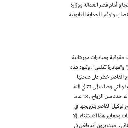
تجاج أمام قصر العدالة ووزارة
صاب وتوفير الحماية القانونية
حقوقية ومبادرات موريتانية
 و"مبادرة تكلمي". وتنوه هذه
واج القاصر خطر على صحتها
ومستقبلها الدراسي، وأنه هو السبب الأساسي في ارتفاع معدلات الطلاق في موريتانيا والتي وصلت إلى 73 في المئة
من الزيجات. وتتهم هذه المنظمات القانون بالتحايل على الاتفاقيات الدولية. فرغم أنه حدد سن الزواج بـ 18 عاما
 لوكيل القاصر بتزويجها في
 ومعايير هذا الاستثناء. إلا
تاني، حيث يرون أنه طعْن في