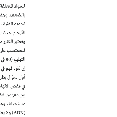
للمواد المتعلق
تحديد الفترة، 
الأرحام حيث ي
وتعتبر الكثير م
للمغتصب على ح
التب
إن تمّ، فهو في
أول سؤال يطرح
في قفص الاتهام
بين مفهوم الاغ
مستحيلة، وهي ا
(ADN) ولا يعتمده إطلاقاً.