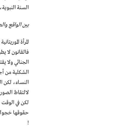
السنة النبوية،
بين الواقع وال
المرأة الموريتا
فالقانون لا يط
الجنائي ولا يقت
الشكلية من أجل
النساء، لكن ال
لالتقاط الصور 
لكن في الوقت ن
حقوقها خجولة، 
!