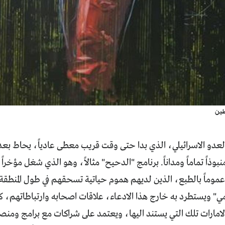
طين
لعدو الاسرائيلي، الذي بدا حتى وقت قريب معطى عادياً، يحاط بعدم
بوذاً تماماً ومداناً. برنامج "الدحيح" مثالاً، وهو الذي شغل مؤخرا
موماً بالطبع، الذين لديهم هموم حياتية تسحقهم في طول المنطقة 
مي" ويستطرد به خارج هذا الادعاء، علاقات اصحابه وارتباطاتهم، كل
الامارات تلك التي يستند اليها، ويعتمد على شراكات مع برامج ومن