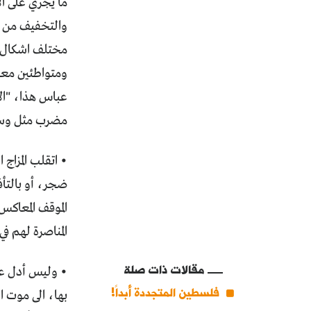
ما يجري على ا
والتخفيف من و
مختلف اشكال ال
ومتواطئين معه،
عباس هذا، "الا
مضرب مثل وسبّ
• اتقلب المزاج
ضجر، أو بالتأف
الموقف المعاكس
المناصرة لهم 
مقالات ذات صلة
• وليس أدل عل
فلسطين المتجددة أبداً!
بها، الى موت 