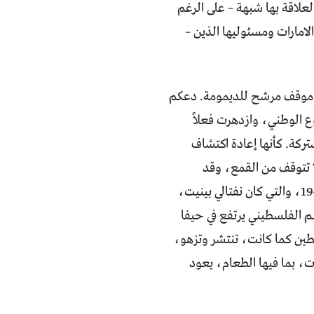
علاقة بها شبهة – على الرغم
 الامارات ومسئوليها الذين –
ه موقف مرشح للديمومة. دعكم
 الوطني، وازدهرت فعلاً
شتركة. كأنها إعادة اكتشاف
 تتوقف من القمع، وقد
تتصاعد. لكن النشاطات شملت كل الضفة الغربية والقدس والاراضي المحتلة في 1948، والتي كان نفتالي بينيت،
 الفلسطيني يرتفع في حيفا
سطين كما كانت، تنتشر وتزهو،
ت، بما فيها الطعام، يعود