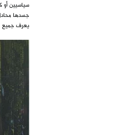
سياسيين أو ك
جسدها محادل ا
يعرف جميع مر