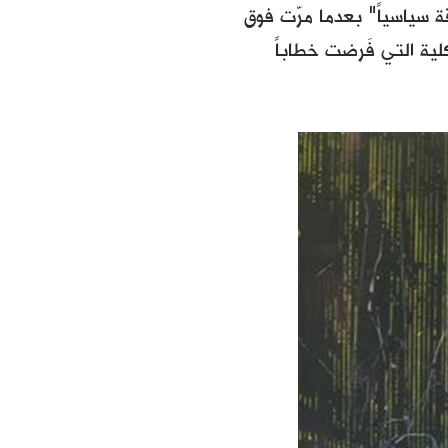
 سياسياً" بعدما مرّت فوق
كلية التي فَرضت خطاباً