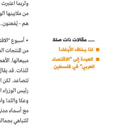
ولربما اعتبرت 
من ملايينها الو
هم - يُمْعنون.
مقالات ذات صلة
• أسبوع "الاق
لذا يخاف الأوغاد!
من المنتجات ا
العودة إلى "الاقتصاد
مبيعاتها. الأه
العربي" في فلسطين
للذات. قد يقا
رئيس الوزراء 
وعكا واللد! وا
مع أسماء مدنها
للتباهي بجماله