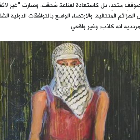
موقفٍ متحدٍ، بل كاستعادة لقناعة سُحقت، وصارت "غير لائقة
لهزائم المتتالية، والارتضاء الواسع بالتوافقات الدولية الش
دديه انه كاذب، وغير واقعي.