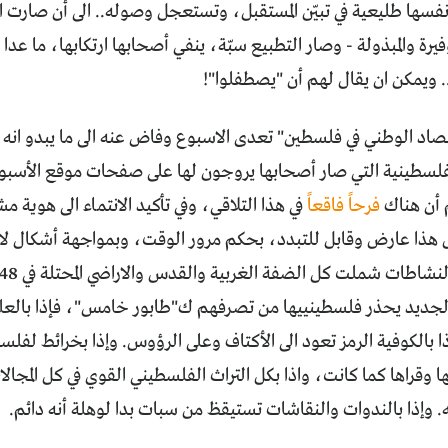
نفسها طليعية في تبيّن المستقبل، وتستعجل وصوله.. الى أن صارت ال
فيرة والمبذولة - وصار التطبيع سبّة، ينفي أصحابها ارتكابها، ما عدا
.. ويمكن ان يقال لهم أن "يصطفلوا"!
تصاد الوطني في فلسطين" تعدى الاسبوع وفاض عنه الى ما يبدو ان
لفلسطينية التي صار أصحابها يروجون لها على صفحات موقع الأسبوع
م أن هناك
فرحاً فاقعاً
في هذا التلاقي، وفي تأكيد الانتماء الى هوية م
ل هذا عارض وقابل للتبدد، بحكم مرور الوقت، وبمواجهة أشكال لا
الجديد يحذر فلسطينييها من تصرفهم ك"طابور خامس"، فإذا بالعلم
ذا بالكوفية الرمز تعود الى الأكتاف وعلى الرؤوس. وإذا بخرائط لفل
 وقراها كما كانت، واذا بكل التراث الفلسطيني القوي في كل المجالا
. وإذا بالندوات والنقاشات تستيقظ من سبات بدا لوهلة أنه دائم.