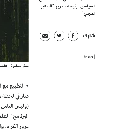
السياسي، رئيسة تحرير "السفير
العربي"
شارك
|
fr
en
منذر جوابرة - فلس
• التطبيع مع ا
صار في لحظة من
(وليس الناس ع
البرنامج "العل
مرور الكرام. و