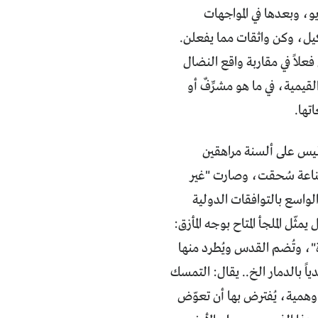
يو، وبعدها في المواجهات
نكيل، وكن واثقات مما يفعلن.
علاً في مقاربة واقع النضال
يمية، في ما هو مشرِّفٌ أو
تها.
 ليس على ألسنة مراهقين
لقناعة سُحقت، وصارت "غير
الواسع بالتوافقات الدولية
ل الملجأ المتاح بوجه المأزق:
ة"، وتُضم القدس ويُطرد منها
اً بالدمار الخ.. يقال: التمسك
وهمية، يُفترض بها أن تعوّض