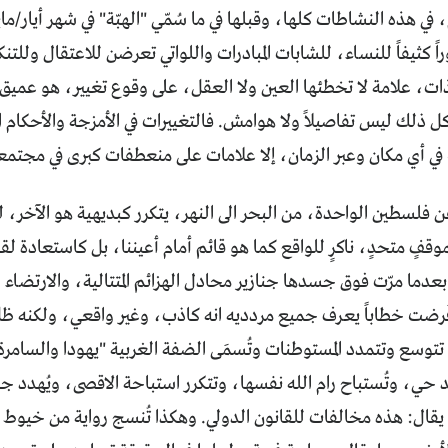
في هذه النشاطات كلها، وقبلها في ما سُمّي "الهبّة" في شهر أيار/ما
ً كثيفاً للنساء، للشابات المبادرات واللواتي تعرضن للاعتقال وللت
ت، علامة لا تخطئها العين ولا العقل، على وقوع تغيير، هو عميق ف
 ذلك ليس تفاصيلاً ولا هوامش. فالتغييرات في الأمزجة والأحكام الق
 أي مكان وعبر الزمان، إلا علامات على منعطفات كبرى في مجتمعا
ن فلسطين الواحدة، من البحر الى النهر، يتكرر كبديهية هو الآخر،
قفٍ متحدٍ، ناكرٍ للواقع كما هو قائم أمام أعيننا، بل كاستعادة 
 بعدما مرّت فوق جسدها جنازير محادل الهزائم المتتالية، والارتضاء 
َرضت خطاباً يعرف جميع مردديه انه كاذب، وغير واقعي، ولكنه ظل يمثّ
 تتوسع وتتمدد المستوطنات وتُسمَى الضفة الغربية "يهودا والسامر
د حي، وتُستباح رام الله نفسها، وتتكرر استباحة الاقصى، ويُهدد جدي
يقال: هذه مخالفات للقانون الدولي. وهكذا تُنسج رواية من خيوط 