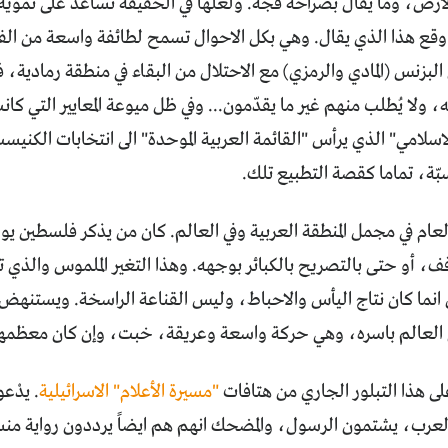
لأرض، وما يقال بصراحة فجة. ولعلها في الحقيقة تساعد على تمويه
قع هذا الذي يقال. وهي بكل الاحوال تسمح لطائفة واسعة من الف
بزنس (المادي والرمزي) مع الاحتلال من البقاء في منطقة رمادية، فل
 ولا يُطلب منهم غير ما يقدّمون... وفي ظل ميوعة المعايير التي ك
سلامي" الذي يرأس "القائمة العربية الموحدة" الى انتخابات الكنيست
ة، تماما كقصة التطبيع تلك.
 العام في مجمل المنطقة العربية وفي العالم. كان من يذكر فلسطين
ف، أو حتى بالتصريح بالكبائر بوجهه. وهذا التغير الملموس والذي
 انما كان نتاج اليأس والاحباط، وليس القناعة الراسخة. ويستنهض
في العالم باسره، وهي حركة واسعة وعريقة، خبت، وإن كان معظمها
ى هذا التبلور الجاري من هتافات
"مسيرة الأعلام" الاسرائيلية
. يدْع
العرب، يشتمون الرسول، والمضحك انهم هم ايضاً يرددون رواية 