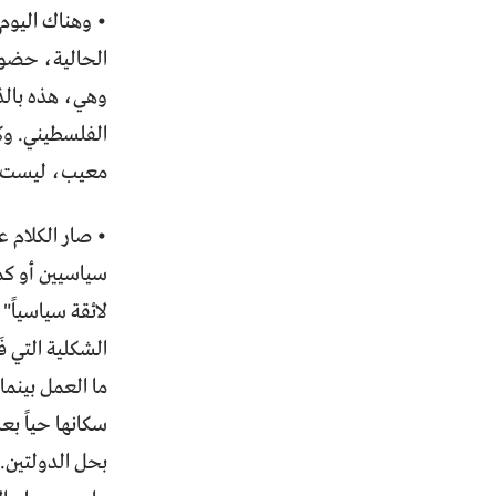
• وهناك اليوم، 
الحالية، حضورا
وهي، هذه بالذا
الفلسطيني. وكل
معيب، ليست في
• صار الكلام ع
سياسيين أو كمو
لائقة سياسياً"
الشكلية التي ف
ما العمل بينما
سكانها حياً بع
بحل الدولتين. 