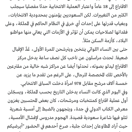
الاقتراع إلى 18 عاماً واعتبار العملية الانتخابية حدثا مفصليا سيجلب
الكثير من التغييرات. لكن السعوديين يؤمنون بمحدودية الانتخابات،
وبغياب قدرتها على إحداث أي خرق في النظام الحاكم في المملكة، وعلى
فقدانها لصلاحيات يمكن أن تؤثر في الأزمات التي يعاني منها مواطنو
البلاد، كأزمة السكن مثلاً.
حتى بين النساء اللواتي ينتخبن ويترشحن للمرة الأولى، عُدَّ الإقبال
ضعيفا. تحدث مراسلون عن ناخب كل نصف ساعة يدخل مركز
الاقتراع ليدلو بصوته، تحدثوا أيضا عن مراكز شبه خالية من مقترعين
بالأخص تلك المخصصة للرجال، على الرغم من تقدم ما يزيد عن
خمسة آلاف مرشح مقابل 978 امرأة دخلت السباق الانتخابي.
وفي اليوم الذي كانت النساء يدخلن التاريخ بحسب المملكة، ويسجّلن
أول عملية اقتراع كمنتخبات ومرشحات، كان بعض المحتسبين يغزون
معرض الكتاب الدولي في جدة، ويتجهون بالضبط إلى أمسية شعرية
تتلو فيها شاعرة سعودية قصيدة. الهجوم مدروس لإفشال الأمسية،
حيث أراد المطاوعان إحداث جلبة، صرخ أحدهم في الحضور "أيرضيكم