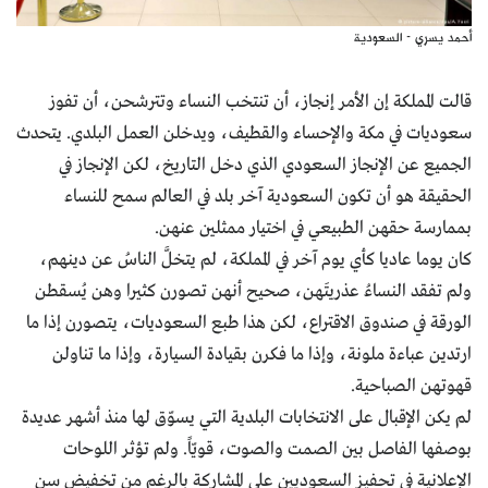
أحمد يسري - السعودية
قالت المملكة إن الأمر إنجاز، أن تنتخب النساء وتترشحن، أن تفوز
سعوديات في مكة والإحساء والقطيف، ويدخلن العمل البلدي. يتحدث
الجميع عن الإنجاز السعودي الذي دخل التاريخ، لكن الإنجاز في
الحقيقة هو أن تكون السعودية آخر بلد في العالم سمح للنساء
بممارسة حقهن الطبيعي في اختيار ممثلين عنهن.
كان يوما عاديا كأي يوم آخر في المملكة، لم يتخلَّ الناسُ عن دينهم،
ولم تفقد النساءُ عذريتَهن، صحيح أنهن تصورن كثيرا وهن يُسقطن
الورقة في صندوق الاقتراع، لكن هذا طبع السعوديات، يتصورن إذا ما
ارتدين عباءة ملونة، وإذا ما فكرن بقيادة السيارة، وإذا ما تناولن
قهوتهن الصباحية.
لم يكن الإقبال على الانتخابات البلدية التي يسوّق لها منذ أشهر عديدة
بوصفها الفاصل بين الصمت والصوت، قويّاً. ولم تؤثر اللوحات
الإعلانية في تحفيز السعوديين على المشاركة بالرغم من تخفيض سن