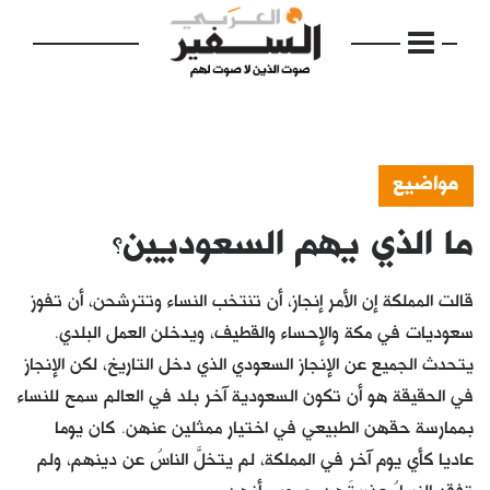
مواضيع
ما الذي يهم السعوديين؟
الرئيسية
مواضيع
قالت المملكة إن الأمر إنجاز، أن تنتخب النساء وتترشحن، أن تفوز
إفتتاحية
سعوديات في مكة والإحساء والقطيف، ويدخلن العمل البلدي.
يتحدث الجميع عن الإنجاز السعودي الذي دخل التاريخ، لكن الإنجاز
فكرة
في الحقيقة هو أن تكون السعودية آخر بلد في العالم سمح للنساء
دفاتر
بممارسة حقهن الطبيعي في اختيار ممثلين عنهن. كان يوما
عاديا كأي يوم آخر في المملكة، لم يتخلَّ الناسُ عن دينهم، ولم
بالصورة
تفقد النساءُ عذريتَهن، صحيح أنهن