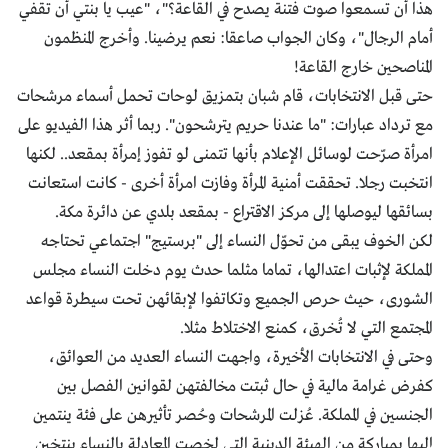
هذا أن تسمعوا صوت فتنة يصدح في القاعة؟"، "عيب يا بنتي أن تقفي
أمام الرجال"، وكان الجواب صاعقا: نعم يرضينا. وأخرج المنظمون
المناصحين خارج القاعة!
حتى قبل الانتخابات، قام شبان بتمزيق لوحات تحمل أسماء مرشحات
مع ترداد عبارات: "ما عندنا حريم يترشحون". ربما أثر هذا الفيديو على
امرأة صرّحت لوسائل الإعلام بأنها تتمنى لو تفوز إمرأة بمقعد.. لكنها
انتخبت رجلا. تحققت أمنية المرأة وفازت امرأة أخرى - كانت استعانت
بسائقها ليوصلها إلى مركز الاقتراع - بمقعد بلدي عن دائرة مكة.
لكن الخوف يبقى من تحوّل النساء إلى "برستيج" اجتماعي تحتاجه
المملكة لإثبات اعتدالها، تماما مثلما حدث يوم دخلت النساء مجلس
الشورى، حيث حرص الجميع وتكاتفوا لإبقائهن تحت سيطرة قواعد
المجتمع التي لا تُخرق، كمنع الاختلاط مثلا.
وحتى في الانتخابات الأخيرة، واجهت النساء العديد من العوائق،
كفرض غرامة مالية في حال ثبتت مخالفتهن لقوانين الفصل بين
الجنسين في المملكة. عُزلت المرشحات وحُصر تأثيرهن على فئة ينتمين
إليها بمباركة من الهيئة الدينية التي لخصت المعادلة بالنساء ينتخبن