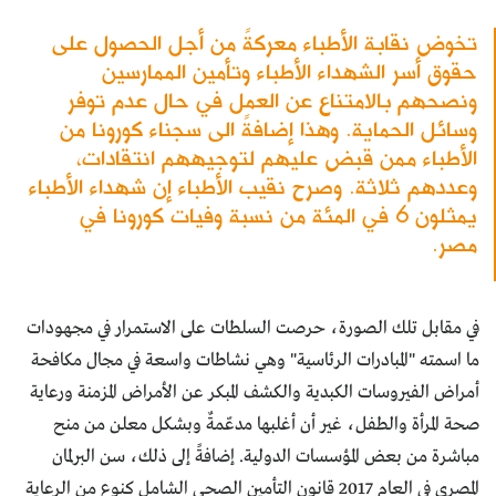
تخوض نقابة الأطباء معركةً من أجل الحصول على
حقوق أسر الشهداء الأطباء وتأمين الممارسين
ونصحهم بالامتناع عن العمل في حال عدم توفر
وسائل الحماية. وهذا إضافةً الى سجناء كورونا من
الأطباء ممن قبض عليهم لتوجيههم انتقادات،
وعددهم ثلاثة. وصرح نقيب الأطباء إن شهداء الأطباء
يمثلون 6 في المئة من نسبة وفيات كورونا في
مصر.
في مقابل تلك الصورة، حرصت السلطات على الاستمرار في مجهودات
ما اسمته "المبادرات الرئاسية" وهي نشاطات واسعة في مجال مكافحة
أمراض الفيروسات الكبدية والكشف المبكر عن الأمراض المزمنة ورعاية
صحة المرأة والطفل، غير أن أغلبها مدعّمةٌ وبشكل معلن من منح
مباشرة من بعض المؤسسات الدولية. إضافةً إلى ذلك، سن البرلمان
المصري في العام 2017 قانون التأمين الصحي الشامل كنوع من الرعاية