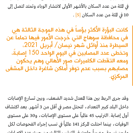
في المئة من عدد السكان بالأشهر الأولى لانتشار الوباء وتمتد لتصل إلى
10 في المئة من عدد السكان
[5]
.
كانت البؤرة الأكثر بؤساً في هذه الموجة الثالثة هي
في محافظة سوهاج التي خرجت الأمور فيها تماماً عن
السيطرة منذ أوائل شهر نيسان/ أبريل 2021،
وتخطى عدد المصابين في اليوم الواحد 150 إصابةً،
ومعه التقطت الكاميرات صور الأهالي وهم يحكون
مصابهم بسبب عدم توفر أماكن شاغرة داخل المشفى
المركزي.
وقد جرى الربط بين هذا المعدل شديد الضعف، وبين تسارع الإصابات
داخل البلد كبير التعداد، لتحتل مصر في أقل من 3 أشهر ـ بعد اكتشاف
أول إصابة ـ الترتيب 45 عالمياً على مستوى الإصابات، و30 على مستوى
الوفيات، بينما احتلت المركز 141 عالمياً في نسب إجراء الفحوصات لكل
مليون نسمة. وعربياً جاءت في الترتيب الثالث من حيث عدد الإصابات