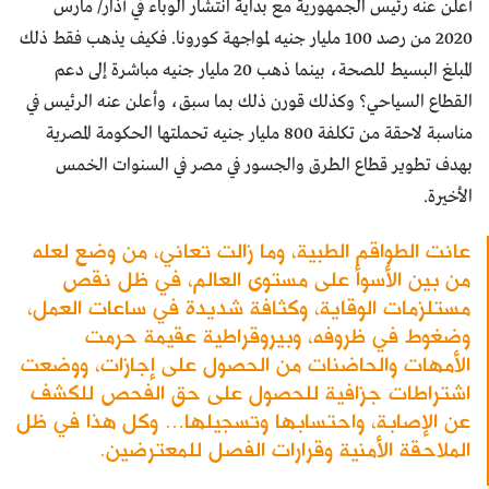
أعلن عنه رئيس الجمهورية مع بداية انتشار الوباء في آذار/ مارس
2020 من رصد 100 مليار جنيه لمواجهة كورونا. فكيف يذهب فقط ذلك
المبلغ البسيط للصحة، بينما ذهب 20 مليار جنيه مباشرة إلى دعم
القطاع السياحي؟ وكذلك قورن ذلك بما سبق، وأعلن عنه الرئيس في
مناسبة لاحقة من تكلفة 800 مليار جنيه تحملتها الحكومة المصرية
بهدف تطوير قطاع الطرق والجسور في مصر في السنوات الخمس
الأخيرة.
عانت الطواقم الطبية، وما زالت تعاني، من وضع لعله
من بين الأسوأ على مستوى العالم، في ظل نقص
مستلزمات الوقاية، وكثافة شديدة في ساعات العمل،
وضغوط في ظروفه، وبيروقراطية عقيمة حرمت
الأمهات والحاضنات من الحصول على إجازات، ووضعت
اشتراطات جزافية للحصول على حق الفحص للكشف
عن الإصابة، واحتسابها وتسجيلها... وكل هذا في ظل
الملاحقة الأمنية وقرارات الفصل للمعترضين.