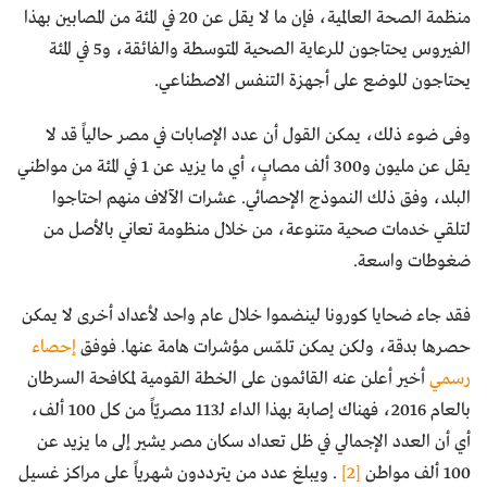
منظمة الصحة العالمية، فإن ما لا يقل عن 20 في المئة من المصابين بهذا
الفيروس يحتاجون للرعاية الصحية المتوسطة والفائقة، و5 في المئة
يحتاجون للوضع على أجهزة التنفس الاصطناعي.
وفى ضوء ذلك، يمكن القول أن عدد الإصابات في مصر حالياً قد لا
يقل عن مليون و300 ألف مصابٍ، أي ما يزيد عن 1 في المئة من مواطني
البلد، وفق ذلك النموذج الإحصائي. عشرات الآلاف منهم احتاجوا
لتلقي خدمات صحية متنوعة، من خلال منظومة تعاني بالأصل من
ضغوطات واسعة.
فقد جاء ضحايا كورونا لينضموا خلال عام واحد لأعداد أخرى لا يمكن
حصرها بدقة، ولكن يمكن تلمّس مؤشرات هامة عنها. فوفق
إحصاء
رسمي
أخير أعلن عنه القائمون على الخطة القومية لمكافحة السرطان
بالعام 2016، فهناك إصابة بهذا الداء لـ113 مصريّاً من كل 100 ألف،
أي أن العدد الإجمالي في ظل تعداد سكان مصر يشير إلى ما يزيد عن
100 ألف مواطن
[2]
. ويبلغ عدد من يترددون شهرياً على مراكز غسيل