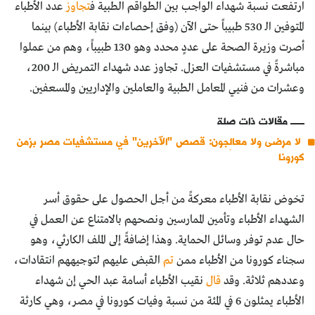
ارتفعت نسبة شهداء الواجب بين الطواقم الطبية ف
تجاوز
عدد الأطباء
المتوفين الـ 530 طبيباً حتى الآن (وفق إحصاءات نقابة الأطباء) بينما
أصرت وزيرة الصحة على عددٍ محدد وهو 130 طبيباً، وهم من عملوا
مباشرةً في مستشفيات العزل. تجاوز عدد شهداء التمريض الـ 200،
وعشرات من فنيي المعامل الطبية والعاملين والإداريين والمسعفين.
مقالات ذات صلة
لا مرضى ولا معالِجون: قصص "الآخرين" في مستشفيات مصر بزمن
كورونا
تخوض نقابة الأطباء معركةً من أجل الحصول على حقوق أسر
الشهداء الأطباء وتأمين الممارسين ونصحهم بالامتناع عن العمل في
حال عدم توفر وسائل الحماية. وهذا إضافةً إلى الملف الكارثي، وهو
سجناء كورونا من الأطباء ممن
تم
القبض عليهم لتوجيههم انتقادات،
وعددهم ثلاثة. وقد
قال
نقيب الأطباء أسامة عبد الحي إن شهداء
الأطباء يمثلون 6 في المئة من نسبة وفيات كورونا في مصر، وهي كارثة