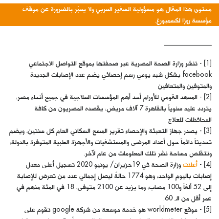
محتوى هذا المقال هو مسؤولية السفير العربي ولا يعبّر بالضرورة عن موقف
مؤسسة روزا لكسمبورغ.
______________
[1] - تنشر وزارة الصحة المصرية عبر صحفتها بموقع التواصل الاجتماعي
facebook بشكل شبه يومي رسم إحصائي يضم عدد الإصابات الجديدة
والمتوفين والمتعافين
[2] - المعهد القومي للأورام أحد أهم المؤسسات العلاجية في جميع أنحاء مصر،
يتردد عليه سنوياً بالقاهرة 7 آلاف مريض، يقصده المصريون من كافة
المحافظات للعلاج
[3] - يصدر جهاز التعبئة والإحصاء تقرير المسح السكاني العام كل سنتين، ويضم
تحديثاً دائماً حول أعداد المرضى والمستشفيات والأجهزة الطبية المتوفرة بالدولة،
وتتقلص مساحة نشر تلك المعلومات من عام لآخر.
[4] -
أعلنت
وزارة الصحة في 19حزيران/ يونيو 2020 تسجيل أعلى معدل
إصابات باليوم الواحد، وهو 1774 حالةً ليصل إجمالي عدد من تعرض للإصابة
إلى 52 ألفاً و100 مصاب، وما يزيد عن 2100 متوفى، 18 في المئة منهم في
عمر أقل من الـ 60.
[5] - موقع worldmeter هو خدمة موسعة من شركة google تقوم على