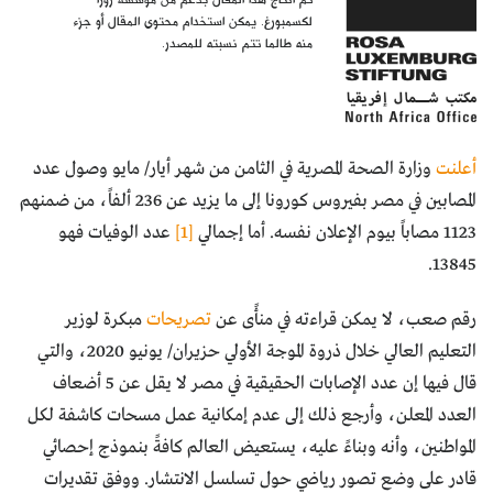
لكسمبورغ. يمكن استخدام محتوى المقال أو جزء
منه طالما تتم نسبته للمصدر.
أعلنت
وزارة الصحة المصرية في الثامن من شهر أيار/ مايو وصول عدد
المصابين في مصر بفيروس كورونا إلى ما يزيد عن 236 ألفاً، من ضمنهم
1123 مصاباً بيوم الإعلان نفسه. أما إجمالي
[1]
عدد الوفيات فهو
13845.
رقم صعب، لا يمكن قراءته في منأًى عن
تصريحات
مبكرة لوزير
التعليم العالي خلال ذروة الموجة الأولي حزيران/ يونيو 2020، والتي
قال فيها إن عدد الإصابات الحقيقية في مصر لا يقل عن 5 أضعاف
العدد المعلن، وأرجع ذلك إلى عدم إمكانية عمل مسحات كاشفة لكل
المواطنين، وأنه وبناءً عليه، يستعيض العالم كافةً بنموذج إحصائي
قادر على وضع تصور رياضي حول تسلسل الانتشار. ووفق تقديرات