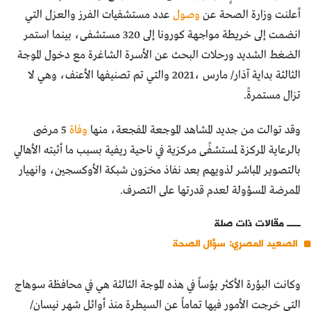
أعلنت وزارة الصحة عن
وصول
عدد مستشفيات الفرز والعزل التي
انضمت إلى خريطة مواجهة كورونا إلى 320 مستشفى، بينما استمر
الضغط الشديد ورحلات البحث عن الأسرة الشاغرة مع دخول الموجة
الثالثة بداية آذار/ مارس ،2021 والتي تم تصنيفها الأعنف، وهي لا
تزال مستمرةً.
وقد توالت من جديد المشاهد الموجعة المفجعة، منها
وفاة
5 مرضى
بالرعاية المركزة لمستشفًى مركزية في ناحية ريفية بسبب ما أثبته الأهالي
بالتصوير المباشر لذويهم بعد نفاذ مخزون شبكة الأوكسجين، وانهيار
الممرضة المسؤولة لعدم قدرتها على التصرف.
مقالات ذات صلة
الصعيد المصري: سؤال الصحة
وكانت البؤرة الأكثر بؤساً في هذه الموجة الثالثة هي في محافظة سوهاج
التي خرجت الأمور فيها تماماً عن السيطرة منذ أوائل شهر نيسان/