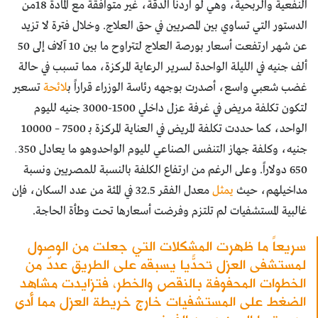
النفعية والربحية، وهي لو اردنا الدقة، غير متوافقة مع المادة 18من
الدستور التي تساوي بين المصريين في حق العلاج. وخلال فترة لا تزيد
عن شهر ارتفعت أسعار بورصة العلاج لتتراوح ما بين 10 آلاف إلى 50
ألف جنيه في الليلة الواحدة لسرير الرعاية المركزة، مما تسبب في حالة
غضب شعبي واسع، أصدرت بوجهه رئاسة الوزراء قراراً ب
لائحة
تسعير
لتكون تكلفة مريض في غرفة عزل داخلي 1500-3000 جنيه لليوم
الواحد، كما حددت تكلفة المريض في العناية المركزة بـ 7500 – 10000
جنيه، وكلفة جهاز التنفس الصناعي لليوم الواحدوهو ما يعادل 350 ـ
650 دولاراً. وعلى الرغم من ارتفاع الكلفة بالنسبة للمصريين ونسبة
مداخيلهم، حيث
يمثل
معدل الفقر 32.5 في المئة من عدد السكان، فإن
غالبية المستشفيات لم تلتزم وفرضت أسعارها تحت وطأة الحاجة.
سريعاً ما ظهرت المشكلات التي جعلت من الوصول
لمستشفى العزل تحدّياً يسبقه على الطريق عددٌ من
الخطوات المحفوفة بالنقص والخطر، فتزايدت مشاهد
الضغط على المستشفيات خارج خريطة العزل مما أدى