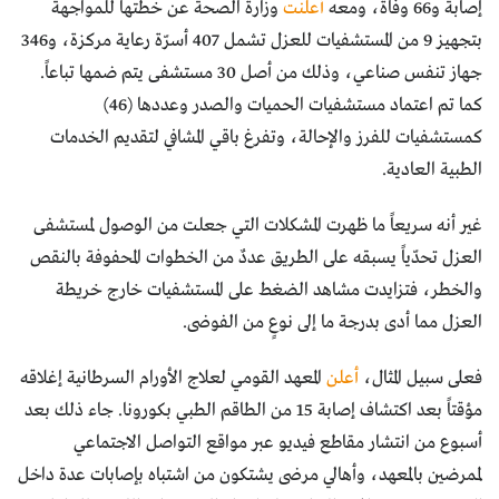
إصابة و66 وفاة، ومعه
أعلنت
وزارة الصحة عن خطتها للمواجهة
بتجهيز 9 من المستشفيات للعزل تشمل 407 أسرّة رعاية مركزة، و346
جهاز تنفس صناعي، وذلك من أصل 30 مستشفى يتم ضمها تباعاً.
كما تم اعتماد مستشفيات الحميات والصدر وعددها (46)
كمستشفيات للفرز والإحالة، وتفرغ باقي المشافي لتقديم الخدمات
الطبية العادية.
غير أنه سريعاً ما ظهرت المشكلات التي جعلت من الوصول لمستشفى
العزل تحدّياً يسبقه على الطريق عددٌ من الخطوات المحفوفة بالنقص
والخطر، فتزايدت مشاهد الضغط على المستشفيات خارج خريطة
العزل مما أدى بدرجة ما إلى نوعٍ من الفوضى.
فعلى سبيل المثال،
أعلن
المعهد القومي لعلاج الأورام السرطانية إغلاقه
مؤقتاً بعد اكتشاف إصابة 15 من الطاقم الطبي بكورونا. جاء ذلك بعد
أسبوع من انتشار مقاطع فيديو عبر مواقع التواصل الاجتماعي
لممرضين بالمعهد، وأهالي مرضى يشتكون من اشتباه بإصابات عدة داخل