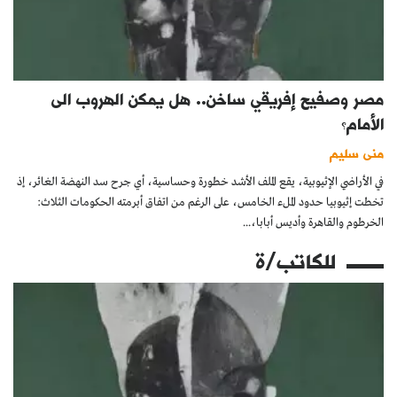
مصر وصفيح إفريقي ساخن.. هل يمكن الهروب الى
الأمام؟
منى سليم
في الأراضي الإثيوبية، يقع الملف الأشد خطورة وحساسية، أي جرح سد النهضة الغائر، إذ
تخطت إثيوبيا حدود الملء الخامس، على الرغم من اتفاق أبرمته الحكومات الثلاث:
الخرطوم والقاهرة وأديس أبابا،...
للكاتب/ة