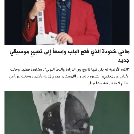
هاني شنودة الذي فتح الباب واسعاً إلى تعبيرٍ موسيقي
جديد
"الكرة الأرضية لم يكن فيها تزاوج بين الدرامز والدفّ النوبي"، وشنودة فعلها. وحكت
الأغاني عن المجتمع، الشعور بالحزن، التهميش، هموم المدينة وأهلها، وحكت عن أملٍ
بعالم لا نخفي فيه مشاعرنا...