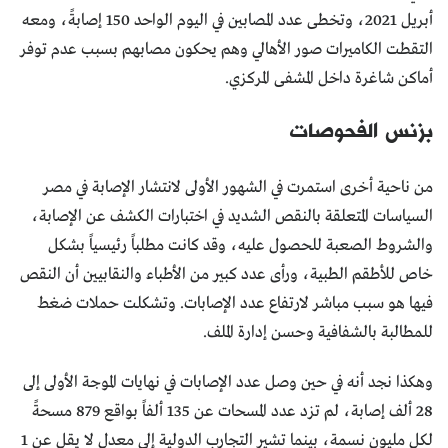
أبريل 2021، وتخطى عدد المصابين في اليوم الواحد 150 إصابةً، ومعه
التقطت الكاميرات صور الأهالي وهم يحكون مصابهم بسبب عدم توفر
أماكن شاغرة داخل المشفى المركزي.
بزنس الفحوصات
من ناحية أخرى استمرت في الشهور الأولى لانتشار الإصابة في مصر
السياسات المتعلقة بالنقص الشديد في اختبارات الكشف عن الإصابة،
والشروط الصعبة للحصول عليه، وقد كانت مطلباً رئيسياً بشكل
خاص للأطقم الطبية، ورأى عدد كبير من الأطباء والنقابيين أن النقص
فيها هو سبب مباشر لارتفاع عدد الإصابات. وتشكلت حملات ضغط
للمطالبة بالشفافية وحسن إدارة الملف.
وهكذا نجد أنه في حين وصل عدد الإصابات في نهايات الموجة الأولى إلى
28 ألف إصابة، لم تزد عدد المسحات عن 135 ألفاً بواقع 879 مسحةً
لكل مليون نسمة، بينما تشير التجارب الدولية إلى معدل لا يقل عن 1