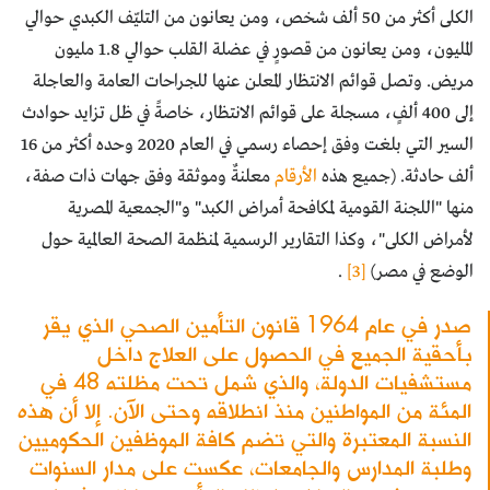
الكلى أكثر من 50 ألف شخص، ومن يعانون من التليّف الكبدي حوالي
المليون، ومن يعانون من قصورٍ في عضلة القلب حوالي 1.8 مليون
مريض. وتصل قوائم الانتظار المعلن عنها للجراحات العامة والعاجلة
إلى 400 ألفٍ، مسجلة على قوائم الانتظار، خاصةً في ظل تزايد حوادث
السير التي بلغت وفق إحصاء رسمي في العام 2020 وحده أكثر من 16
ألف حادثة. (جميع هذه
الأرقام
معلنةٌ وموثقة وفق جهات ذات صفة،
منها "اللجنة القومية لمكافحة أمراض الكبد" و"الجمعية المصرية
لأمراض الكلى"، وكذا التقارير الرسمية لمنظمة الصحة العالمية حول
الوضع في مصر)
[3]
.
صدر في عام 1964 قانون التأمين الصحي الذي يقر
بأحقية الجميع في الحصول على العلاج داخل
مستشفيات الدولة، والذي شمل تحت مظلته 48 في
المئة من المواطنين منذ انطلاقه وحتى الآن. إلا أن هذه
النسبة المعتبرة والتي تضم كافة الموظفين الحكوميين
وطلبة المدارس والجامعات، عكست على مدار السنوات