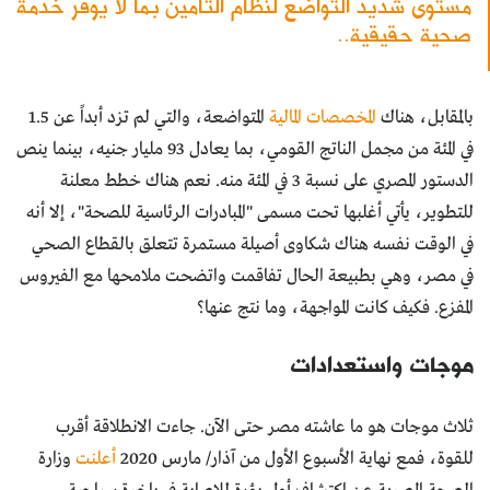
مستوى شديد التواضع لنظام التأمين بما لا يوفر خدمة
صحية حقيقية..
بالمقابل، هناك
المخصصات المالية
المتواضعة، والتي لم تزد أبداً عن 1.5
في المئة من مجمل الناتج القومي، بما يعادل 93 مليار جنيه، بينما ينص
الدستور المصري على نسبة 3 في المئة منه. نعم هناك خطط معلنة
للتطوير، يأتي أغلبها تحت مسمى "المبادرات الرئاسية للصحة"، إلا أنه
في الوقت نفسه هناك شكاوى أصيلة مستمرة تتعلق بالقطاع الصحي
في مصر، وهي بطبيعة الحال تفاقمت واتضحت ملامحها مع الفيروس
المفزع. فكيف كانت المواجهة، وما نتج عنها؟
موجات واستعدادات
ثلاث موجات هو ما عاشته مصر حتى الآن. جاءت الانطلاقة أقرب
للقوة، فمع نهاية الأسبوع الأول من آذار/ مارس 2020
أعلنت
وزارة