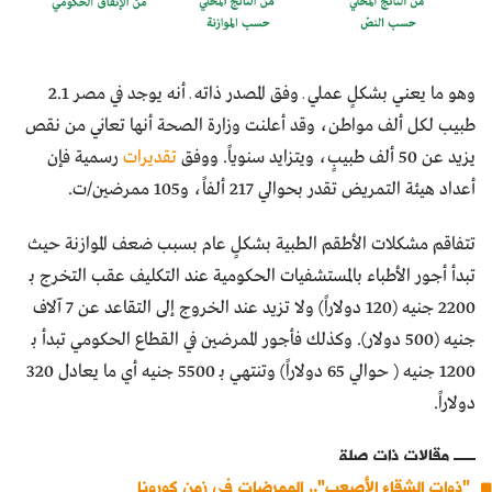
وهو ما يعني بشكلٍ عملي ـ وفق المصدر ذاته ـ أنه يوجد في مصر 2.1
طبيب لكل ألف مواطن، وقد أعلنت وزارة الصحة أنها تعاني من نقص
يزيد عن 50 ألف طبيبٍ، ويتزايد سنوياً. ووفق
تقديرات
رسمية فإن
أعداد هيئة التمريض تقدر بحوالي 217 ألفاً، و105 ممرضين/ت.
تتفاقم مشكلات الأطقم الطبية بشكلٍ عام بسبب ضعف الموازنة حيث
تبدأ أجور الأطباء بالمستشفيات الحكومية عند التكليف عقب التخرج بـ
2200 جنيه (120 دولاراً) ولا تزيد عند الخروج إلى التقاعد عن 7 آلاف
جنيه (500 دولار). وكذلك فأجور الممرضين في القطاع الحكومي تبدأ بـ
1200 جنيه ( حوالي 65 دولاراً) وتنتهي بـ 5500 جنيه أي ما يعادل 320
دولاراً.
مقالات ذات صلة
"ذوات الشقاء الأصعب".. الممرضات في زمن كورونا