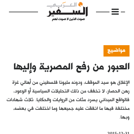
مواضيع
العبور من رفح المصرية وإليها
الرئيسية
مواضيع
الإغلاق هو سيد الموقف، ودونه مليونا فلسطيني من أهالي غزة
إفتتاحية
رهن الحصار، لا تخفف من ذلك التحليلات السياسية أو الوعود،
فالواقع الميداني يسرد مئات من الروايات والحكايا. ثلاث شهادات
فكرة
مختلفة فيها ما اتفقت عليه جميعها وما اختلفت في بعضه،
دفاتر
وبها.
بالصورة
2015-12-31