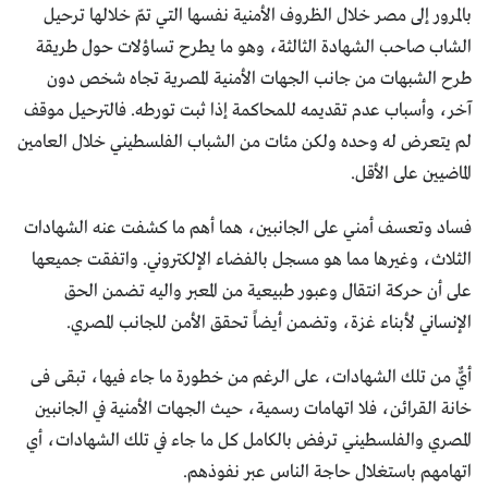
بالمرور إلى مصر خلال الظروف الأمنية نفسها التي تمّ خلالها ترحيل
الشاب صاحب الشهادة الثالثة، وهو ما يطرح تساؤلات حول طريقة
طرح الشبهات من جانب الجهات الأمنية المصرية تجاه شخص دون
آخر، وأسباب عدم تقديمه للمحاكمة إذا ثبت تورطه. فالترحيل موقف
لم يتعرض له وحده ولكن مئات من الشباب الفلسطيني خلال العامين
الماضيين على الأقل.
فساد وتعسف أمني على الجانبين، هما أهم ما كشفت عنه الشهادات
الثلاث، وغيرها مما هو مسجل بالفضاء الإلكتروني. واتفقت جميعها
على أن حركة انتقال وعبور طبيعية من المعبر واليه تضمن الحق
الإنساني لأبناء غزة، وتضمن أيضاً تحقق الأمن للجانب المصري.
أيٌّ من تلك الشهادات، على الرغم من خطورة ما جاء فيها، تبقى فى
خانة القرائن، فلا اتهامات رسمية، حيث الجهات الأمنية في الجانبين
المصري والفلسطيني ترفض بالكامل كل ما جاء في تلك الشهادات، أي
اتهامهم باستغلال حاجة الناس عبر نفوذهم.