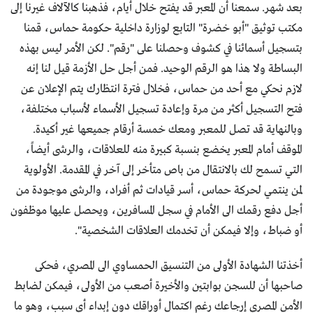
بعد شهر. سمعنا أن المعبر قد يفتح خلال أيام، فذهبنا كالآلاف غيرنا إلى
مكتب توثيق "أبو خضرة" التابع لوزارة داخلية حكومة حماس، قمنا
بتسجيل أسمائنا في كشوف وحصلنا على "رقم". لكن الأمر ليس بهذه
البساطة ولا هذا هو الرقم الوحيد. فمن أجل حل الأزمة قيل لنا إنه
لازم نحكي مع أحد من حماس، فخلال فترة انتظارك يتم الإعلان عن
فتح التسجيل أكثر من مرة وإعادة تسجيل الأسماء لأسباب مختلفة،
وبالنهاية قد تصل للمعبر ومعك خمسة أرقام جميعها غير أكيدة.
الموقف أمام المعبر يخضع بنسبة كبيرة منه للعلاقات، والرشى أيضاً،
التي تسمح لك بالانتقال من باص متأخر إلى آخر في المقدمة. الأولوية
لمن ينتمي لحركة حماس، أسر قيادات ثم أفراد، والرشى موجودة من
أجل دفع رقمك الى الأمام في سجل المسافرين، ويحصل عليها موظفون
أو ضباط، وإلا فيمكن أن تخدمك العلاقات الشخصية".
أخذتنا الشهادة الأولى من التنسيق الحمساوي الى المصري، فحكى
صاحبها أن للسجن بوابتين والأخيرة أصعب من الأولى، فيمكن لضابط
الأمن المصري إرجاعك رغم اكتمال أوراقك دون إبداء أي سبب، وهو ما