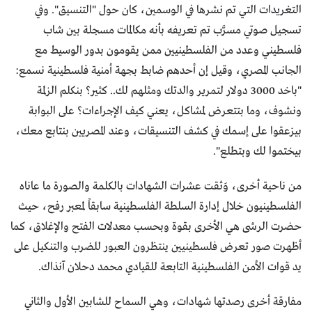
التغريدات التي تم نشرها في الوسمين، كان حول "التنسيق". وفي
تسجيل صوتي مسرَّب تم تعريفه بأنه مكالمات مسجلة بين شاب
فلسطيني وعدد من الفلسطينيين ممن يقومون بدور الوسيط مع
الجانب المصري، وقيل إن أحدهم ضابط بجهة أمنية فلسطينية نسمع:
"باخد 3000 دولار لتمرير والدتك ومثلهم لك.. كثير؟ بنكلم الزلمة
ونشوف، وما بتتعرض لمشاكل، يعني كيف الإجراءات؟ على البوابة
بيزعقوا على إسمك في كشف التنسيقات، وعند المصريين بنتابع معك،
بيختموا لك وبتطلع".
من ناحية أخرى، وَثقت عشرات الشهادات بالكلمة والصورة ما عاناه
الفلسطينيون خلال إدارة السلطة الفلسطينية سابقاً لمعبر رفح، حيث
حضرت الرشى هي الأخرى بقوة وبحسب معدلات الفتح والإغلاق، كما
أظهرت صور تعرض فلسطينيين ينتظرون العبور للضرب والتنكيل على
يد قوات الأمن الفلسطينية التابعة للقيادي محمد دحلان آنذاك.
مفارقة أخرى رصدتها شهادات، وهي السماح للشابين الأول والثاني