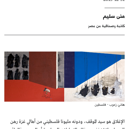
كتّابنا
منى سليم
الأرشيف
كاتبة وصحافية من مصر
هاني زعرب - فلسطين
الإغلاق هو سيد الموقف، ودونه مليونا فلسطيني من أهالي غزة رهن