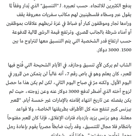
يدفع الكثيرين للالتجاء ـ حسب تعبيره ـ لـ "التنسيق" الذي يُدار وفقاً لما
يقول عبر وسطاء فلسطينيين لهم مكاتب سفريات معروفة يقف
وراءها تجار وموظفون كبار أو ضباط في غزة تربطهم علاقات بموظفين
أو أمناء شرطة بالجانب المصري. وترتفع قيمة الرشى المالية المدفوعة
حسب ارتفاع قدر الشخصية التي يتم التنسيق معها لتتراوح ما بين
1500 ـ 3000 دولار.
الشاب لم يركن لأي تنسيق وجازف. في الأيام الشحيحة التي فُتح فيها
المعبر، كان يعلم وهو في باص رقم 7، أنه غالباً لن يتمكن من المرور في
اليوم الأول. ولكنه مرّ في صباح اليوم الثاني، لكن لم يكن هذا ما حصل
لزوج أخته الذي أضطر لدفع 3000 دولار عنه وعن زوجته، حيث لم
يكن يفصله عن تاريخ انتهاء إقامته بالإمارات غير خمسة أيام. "المعبر
بيزنس كبير تنتفع منه كل الأطراف بطريقتها الخاصة، ولا قواعد
معلنة. وهو بزنس يزيد بازدياد فترات الإغلاق، فإذا كان المعبر مفتوحاً
بانتظام فلا مجال للتنسيق، وقد رأيت ضابطاً مصرياً يقوم بإعادة رجل
يحمل توأمين مريضتين".. هكذا أنهى شهادته.