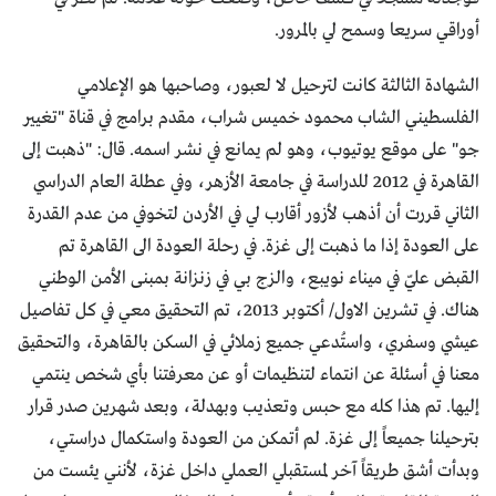
أوراقي سريعا وسمح لي بالمرور.
الشهادة الثالثة كانت لترحيل لا لعبور، وصاحبها هو الإعلامي
الفلسطيني الشاب محمود خميس شراب، مقدم برامج في قناة "تغيير
جو" على موقع يوتيوب، وهو لم يمانع في نشر اسمه. قال: "ذهبت إلى
القاهرة في 2012 للدراسة في جامعة الأزهر، وفي عطلة العام الدراسي
الثاني قررت أن أذهب لأزور أقارب لي في الأردن لتخوفي من عدم القدرة
على العودة إذا ما ذهبت إلى غزة. في رحلة العودة الى القاهرة تم
القبض عليّ في ميناء نويبع، والزج بي في زنزانة بمبنى الأمن الوطني
هناك. في تشرين الاول/ أكتوبر 2013، تم التحقيق معي في كل تفاصيل
عيشي وسفري، واستُدعي جميع زملائي في السكن بالقاهرة، والتحقيق
معنا في أسئلة عن انتماء لتنظيمات أو عن معرفتنا بأي شخص ينتمي
إليها. تم هذا كله مع حبس وتعذيب وبهدلة، وبعد شهرين صدر قرار
بترحيلنا جميعاً إلى غزة. لم أتمكن من العودة واستكمال دراستي،
وبدأت أشق طريقاً آخر لمستقبلي العملي داخل غزة، لأنني يئست من