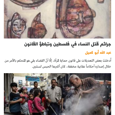
جرائم قتل النساء في فلسطين وتباطؤ القانون
عبد الله أبو كميل
أُدخلتْ بعض التعديلات على قانون حماية المرأة، إلَّا أنَّ القضاء بقي هو المتحكم بالأمر من
خلال إصداره أحكاماً عقابية مخففة، كان أكبرها الحبس لسنتين.