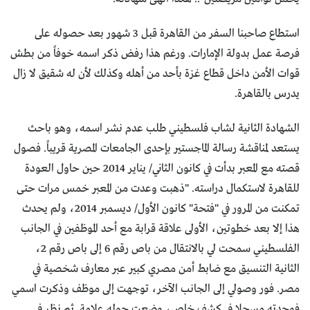
استطاع صاحبنا السفر من القاهرة قبل 3 شهور بعد حصوله على
فرصة عمل بدولة الإمارات. ورغم هذا رفض ذكر اسمه خوفاً من بطش
قوات الأمن داخل قطاع غزة بأحد من أهله وكذلك لأن له شقيق لا زال
يدرس بالقاهرة.
الشهادة الثانية لشاب فلسطيني طلب عدم نشر اسمه، وهو باحث
يستعد لمناقشة رسالة الماجستير بإحدى الجامعات المصرية قريباً. فصول
قصته مع المعبر بدأت في كانون الثاني/ يناير 2014 حين حاول العودة
للقاهرة لاستكمال دراسته. "ذهبت وعدت من المعبر خمس مرات حتى
تمكنت من المرور في "فتحة" كانون الأول/ ديسمبر 2014، ولم يحدث
هذا إلا بعد خطوتين، الأولى علاقة قرابة مع أحد الموظفين في الجانب
الفلسطيني سمحت لي بالانتقال من باص رقم 6 إلى باص رقم 2،
الثانية التنسيق مع ضابط أمن مصري كبير عبر معارف شخصية في
مصر. فور وصولي إلى الجانب الآخر، توجهت إلى موظف وذكرت اسمي
فوجدته مسجلا في كشف خاص، وضعت حوله علامة. ثم نظر في