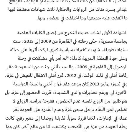
الحصار، لا تخفف من ذلك التحليلات السياسية أو الوعود، فالواقع
الميداني يسرد مئات من الروايات والحكايا. ثلاث شهادات مختلفة فيها
ما اتفقت عليه جميعها وما اختلفت في بعضه، وبها.
الشهادة الأولى لشاب حديث التخرج من إحدى الكليات العلمية
بجامعة مصرية، حكى رحلته في القاهرة من 2009 إلى 2015، ست
سنوات طويلة، شهدت تغيرات سياسية كبرى تركت أثرها على حياته
وعلى حياة المنطقة العربية كاملة: "لم أمر بأي مشكلات في رحلة
الوصول إلى القاهرة في 2009، والسبب أنني جئت من السعودية مقر
إقامة أهلي في ذلك الوقت. في 2012، قرر أهلي الانتقال للعيش في غزة،
وفي تموز/ يوليو 2013 كان موعد عقد قران أختي والسنة الدراسية
الأخيرة لي. ورغم تحذيرات والدي الشديدة، قررت الحضور إلى غزة. بل
هم طلبوا من الزوج نفسه عدم الحضور، ففرحة مراسم الزواج لا
تضاهي ثمن البقاء داخل سجن غزة وعدم القدرة على العودة لمقر
عمله في الإمارات، لكننا قررنا سوياً. تقابلنا ووصلنا إلى معبر رفح. كانت
رحلة العودة من غزة هي الأصعب وكشفت لنا عن عالم آخر. كان هذا