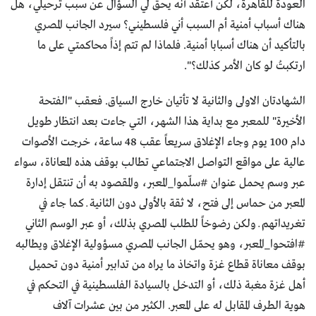
العودة للقاهرة، لكن أعتقد أنه يحق لي السؤال عن سبب ترحيلي، هل
هناك أسباب أمنية أم السبب أني فلسطيني؟ سيرد الجانب المصري
بالتأكيد أن هناك أسبابا أمنية. فلماذا لم تتم إذاً محاكمتي على ما
ارتكبتُ لو كان الأمر كذلك؟".
الشهادتان الاولى والثانية لا تأتيان خارج السياق. فعقب "الفتحة
الأخيرة" للمعبر مع بداية هذا الشهر، التي جاءت بعد انتظار طويل
دام 100 يوم وجاء الإغلاق سريعاً عقب 48 ساعة، خرجت الأصوات
عالية على مواقع التواصل الاجتماعي تطالب بوقف هذه المعاناة، سواء
عبر وسم يحمل عنوان #سلّموا_المعبر، والمقصود به أن تنتقل إدارة
المعبر من حماس إلى فتح، لا ثقة بالأولى دون الثانية ــ كما جاء في
تغريداتهم ــ ولكن رضوخاً للطلب المصري بذلك، أو عبر الوسم الثاني
#افتحوا_المعبر، وهو يحمّل الجانب المصري مسؤولية الإغلاق ويطالبه
بوقف معاناة قطاع غزة واتخاذ ما يراه من تدابير أمنية دون تحميل
أهل غزة مغبة ذلك، أو التدخل بالسيادة الفلسطينية في التحكم في
هوية الطرف المقابل له على المعبر. الكثير من بين عشرات آلاف