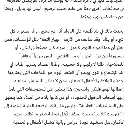
الصيدليات كلَّها في دائرة سكنه، ثم يوسّع الدائرة، ثم يتصل بمعارفه
في محافظات أخرى بحثاً عن علبة حليب لرضيع، ليس لها بديل، وبحثاً
عن دواء ضروري، وهكذا..
يحدث ذلك في بلد طَبَعه على الدوام أنه غير منتج، وأنه يستورد كل
شيء أو يكاد. وقد ضاعف من الأزمة "انهيار الثقة" بكل المؤسسات. فمن
يقرّر أن هذا الدواء المتوفر كبديل – سواء كان مصنّعاً في لبنان، أو
مستورداً من دول الجوار أو من الأقاصي – ليس مزوراً أو فاقداً
للصلاحية، طالما لا رقيب ولا حسيب، وطالما الفساد يضرب أطنابه في
بلد الإشعاع والنور. ويبدو أن المفتقد اليوم هو اللقاحات التي يحتاجها
حديثو الولادة والأطفال الصغار، ممن لا يمكن التساهل بمواعيد
إعطائها لهم. فلنكن واضحين: هذا ينطبق على المستوصفات التي يلجأ
إليها أصحاب الدخول المحدودة، أو من كانوا بلا دخل أصلاً، كما ينطبق
على المستشفيات "العادية"، وليس على تلك البضعة القليلة المنتمية إلى
الـ"فيرست كلاس"، حيث يسدّد الأهل برحابة صدر ما يُطلب منهم
كأثمان. هل سنشهد عودة أمراض وبائية كشلل الأطفال والحصبة