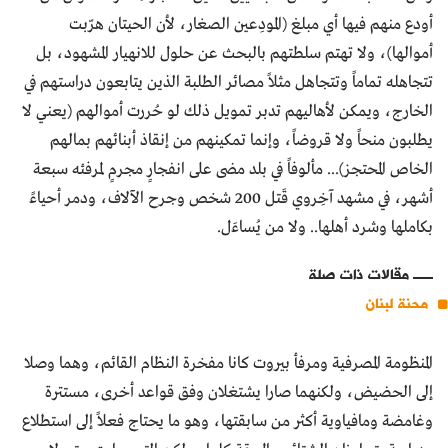
أودع منهم فيها أي مبلغ (المودِعين الصغار، لأن الحيتان هرّبت
أموالها)، ولا تهتم سلطتهم بالبحث عن حلول للانهيار المشهود، بل
تتجاهله تماماً وتتجاهل مثلاً مصائر الطلبة الذين يتابعون دراستهم في
الخارج، ويمكن لأهاليهم تدبر تمويل ذلك لو حُررت أموالهم (يعني لا
يطلبون منحاً ولا قروضاً، وإنما تمكينهم من إنقاذ أبنائهم بمالهم
الخاص المحتجز)... مألوفاً في بلد مضى على انفجارٍ مجرمٍ لمرفئه سبعة
أشهر، في مشهد آخِروي قَتل 200 شخص وجرح الآلاف، ودمر أحياءً
بكاملها وشرد أهلها.. ولا من يُساءَل.
مقالات ذات صلة
محنة لبنان
المنظومة المصرفية ومرفأ بيروت كانا مفخرة النظام القائم، وهما وصلا
إلى الحضيض، ولكنهما صارا يشتغلان وفق قواعد أخرى، مستترة
وغامضة ومافياوية أكثر من سابقتها، وهو ما يحتاج فعلاً إلى استطلاع