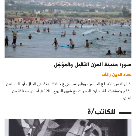
صور: مدينة الحزن الثقيل والمؤجّل
عماد الدين رائف
يقول الناس: "بكينا ع الحسين، وهلق عم نبكي ع حالنا".. هكذا هي الحال، أو "الله يلعن
الفقير وعيشتو"، فقد طارت المدخرات مع شهور النزوح الثلاثة في أماكن مختلفة من
لبنان،...
للكاتب/ة