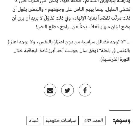
ودراسة يتجاوزان الشتائم، المحقة كلها، ولكن التي صارت حتى لا
تشفي الغليل. بينما يهيم الناس على وجوههم - والبعض يقول أن
ذلك مرتّب تقصّداً بغاية الإلهاء، وفي ذلك تفاؤلٌ لا يريد أن يرى أن
وضع لبنان منهار فعلاً - بحثاً عن.. راجع مطلع النص!
... "لا توجد فضائل سياسية من دون اعتزاز بالنفس، ولا يوجد اعتزاز
بالنفس في المحنة" (وفق سان جوست أحد أبرز قادة اليعاقبة خلال
الثورة الفرنسية).
وسوم:
العدد 437
سياسات حكومية
فساد