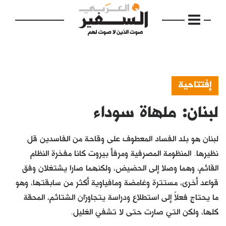
إفتتاحية
لبنان: ملهاة سوداء
الرئيسية
مواضيع
لبنان هو بلد الفساد المعطوف على وقاحة من الفاسدين قل
إفتتاحية
نظيرها. المنظومة المصرفية ومرفأ بيروت كانا مفخرة النظام
القائم، وهما وصلا إلى الحضيض، ولكنهما صارا يشتغلان وفق
فكرة
قواعد أخرى، مستترة وغامضة ومافياوية أكثر من سابقتها، وهو
دفاتر
ما يحتاج فعلاً إلى استطلاع ودراسة يتجاوزان الشتائم، المحقة
كلها، ولكن التي صارت حتى لا تشفي الغليل.
بالصورة