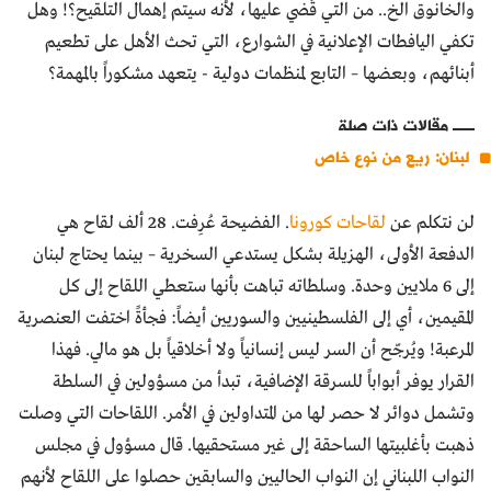
والخانوق الخ.. من التي قُضي عليها، لأنه سيتم إهمال التلقيح؟! وهل
تكفي اليافطات الإعلانية في الشوارع، التي تحث الأهل على تطعيم
أبنائهم، وبعضها – التابع لمنظمات دولية - يتعهد مشكوراً بالمهمة؟
مقالات ذات صلة
لبنان: ريع من نوع خاص
لن نتكلم عن
لقاحات كورونا
. الفضيحة عُرِفت. 28 ألف لقاح هي
الدفعة الأولى، الهزيلة بشكل يستدعي السخرية – بينما يحتاج لبنان
إلى 6 ملايين وحدة. وسلطاته تباهت بأنها ستعطي اللقاح إلى كل
المقيمين، أي إلى الفلسطينيين والسوريين أيضاً: فجأةً اختفت العنصرية
المرعبة! ويُرجّح أن السر ليس إنسانياً ولا أخلاقياً بل هو مالي. فهذا
القرار يوفر أبواباً للسرقة الإضافية، تبدأ من مسؤولين في السلطة
وتشمل دوائر لا حصر لها من المتداولين في الأمر. اللقاحات التي وصلت
ذهبت بأغلبيتها الساحقة إلى غير مستحقيها. قال مسؤول في مجلس
النواب اللبناني إن النواب الحاليين والسابقين حصلوا على اللقاح لأنهم