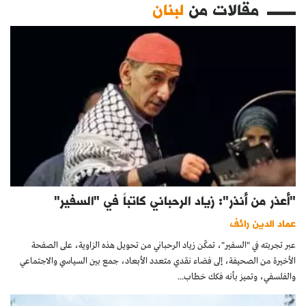
مقالات من
لبنان
"أعذر من أنذر": زياد الرحباني كاتباً في "السفير"
عماد الدين رائف
عبر تجربته في "السفير"، تمكّن زياد الرحباني من تحويل هذه الزاوية، على الصفحة
الأخيرة من الصحيفة، إلى فضاء نقدي متعدد الأبعاد، جمع بين السياسي والاجتماعي
والفلسفي، وتميز بأنه فكك خطاب...