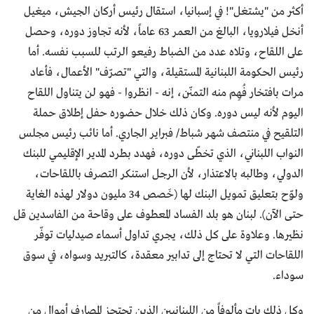
أكثر من "يشتغل"! في إسبانيا، استقال رئيس أركان الجيش، ميغيل
أنخل فيلارويا، البالغ من العمر 63 عاماً، لأنه تجاوز دوره، وحصل
على اللقاح، وتلاه عدد من الضباط رفيعو الرتب للسبب نفسه. أما
رئيس الحكومة اللبنانية المستقيلة، والتي "تصرّف" الأعمال، فأعاد
مرات بافتخار فُهِم منه التمنّن، إنه - انظروا - فهو لن يتناول اللقاح
اليوم لأنه ليس دوره. وكان ذلك خلال حضوره حفل إطلاق حملة
التلقيح في منتصف شهر شباط/ فبراير الجاري. أما نائب رئيس مجلس
النواب اللبناني، الذي تخطّى دوره، فهدد بطرد المدير الإقليمي للبنك
الدولي، وطالبه بالاعتذار، لأن الرجل استنكر التصرف باللقاحات،
ولوّح بتعليق تمويل البنك لها (خَصص 34 مليون دولار لهذه الغاية
حتى الآن). لبنان هو بلد الفساد المعطوف على وقاحة من الفاسدين قل
نظيرها. وعلاوة على كل ذلك، يجري تداول أسماء صيدليات توفّر
اللقاحات التي لا تحتاج إلى تدابير معقدة، كالتبريد وسواه، في سوق
سوداء.
وكل ذلك بات مألوفاً من اللبنانيين الذين تحتجز المصارف أموال من