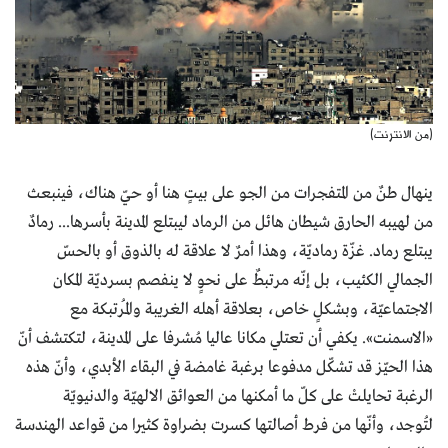
(من الانترنت)
ينهال طنٌ من المتفجرات من الجو على بيتٍ هنا أو حيّ هناك، فينبعث
من لهيبه الحارق شيطان هائل من الرماد ليبتلع المدينة بأسرها... رمادٌ
يبتلع رماد. غزّة رماديّة، وهذا أمرٌ لا علاقة له بالذوق أو بالحسّ
الجمالي الكئيب، بل إنّه مرتبطٌ على نحوٍ لا ينفصم بسرديّة المكان
الاجتماعيّة، وبشكلٍ خاص، بعلاقة أهله الغريبة والمُرتبكة مع
«الاسمنت». يكفي أن تعتلي مكانا عاليا مُشرفا على المدينة، لتكتشف أنّ
هذا الحيّز قد تشكّل مدفوعا برغبة غامضة في البقاء الأبدي، وأنّ هذه
الرغبة تحايلتْ على كلّ ما أمكنها من العوائق الالهيّة والدنيويّة
لتُوجد، وأنّها من فرط أصالتها كسرت بضراوة كثيرا من قواعد الهندسة