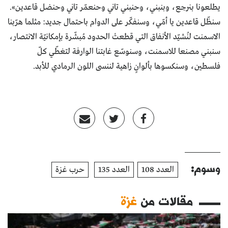
يطلعونا بنرجع، وبنبني، وحنبني تاني وحنعمّر تاني وحنضل قاعدين».
سنظّل قاعدين يا أمّي، وسنفكّر على الدوام باحتمال جديد: مثلما هرّبنا
الاسمنت لنُشيّد الأنفاق التي قطعتْ الحدود مُبشّرة بإمكانيّة الانتصار،
سنبني مصنعا للاسمنت، وسنوسّع غابتنا الوارفة لتغطّي كلّ
فلسطين، وسنكسوها بألوانٍ زاهية لننسى اللون الرمادي للأبد.
وسوم:
العدد 108
العدد 135
حرب غزة
مقالات من
غزة