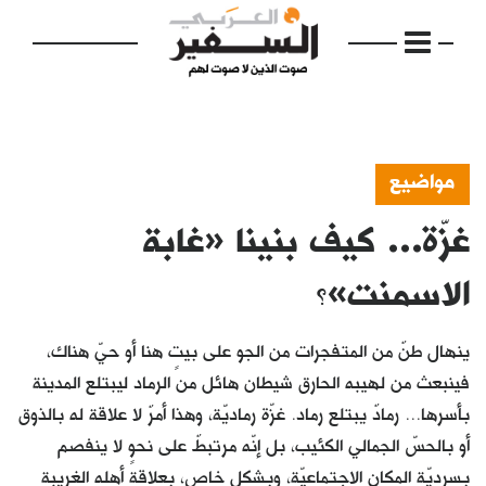
مواضيع
غزّة... كيف بنينا «غابة
الرئيسية
مواضيع
الاسمنت»؟
إفتتاحية
ينهال طنٌ من المتفجرات من الجو على بيتٍ هنا أو حيّ هناك،
فكرة
فينبعث من لهيبه الحارق شيطان هائل من الرماد ليبتلع المدينة
بأسرها... رمادٌ يبتلع رماد. غزّة رماديّة، وهذا أمرٌ لا علاقة له بالذوق
دفاتر
أو بالحسّ الجمالي الكئيب، بل إنّه مرتبطٌ على نحوٍ لا ينفصم
بالصورة
بسرديّة المكان الاجتماعيّة، وبشكلٍ خاص، بعلاقة أهله الغريبة