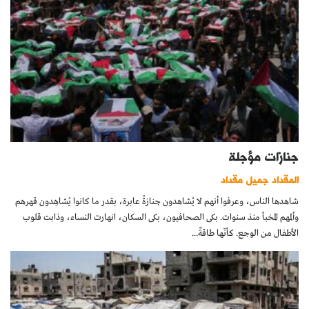
جنازات مؤجلة
المقداد جميل مقداد
شاهدها الناس، وعرفوا أنهم لا يُشاهدون جنازةً عابرة، بقدر ما كانوا يُشاهِدون قهرهم
وألمهم المخبأ منذ سنوات. بكى الصحافيون، بكى السكان، انهارت النساء، وذابت قلوب
الأطفال من الوجع. كأنّها طاقةٌ...