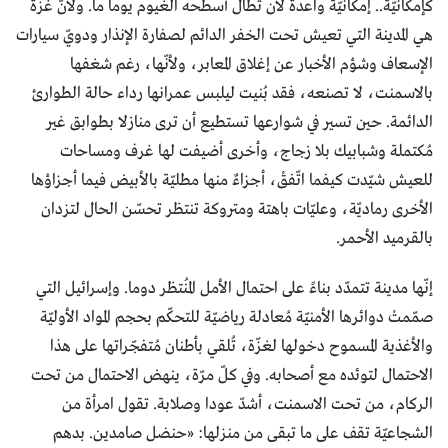
كإمكانيّة.. إمكانيّة واعدة لأن تطال أسطحه الغيوم يوما ما. ولأنّ غزّة
هي المدينة التي تعيش تحت الخفر الدائم لصفارة الإنذار ودويّ سيارات
الإسعاف وشؤم الأخبار عن إغلاق المعابر، ولأنّها، رغم شغفها
بالاسمنت، لا تصنعه، فقد بُنيت ليلبس عمرانها رداء حالة الطوارئ
الدائمة. حين تسير في شوارعها تستطيع أن ترى منازلا بطوابق غير
مُكتملة وشبابيك بلا زجاج، وأخرى أضيفت لها غرف ومساحات
للعيش شيّدت كيفما اتّفقْ، أجزاءٌ منها مطليّة بالأبيض فيما أجزاؤها
الأخرى رماديّة، وعليّات باهتة ومتروكة تنتظر تحسّن الحال لتزدان
بالقرميد الأحمر.
إنّها مدينة تتمدّد بناءً على احتمال الأمل المُنتظر دوما. وإسرائيل التي
صمّمتْ دوائرها الأمنيّة مُعادلة رياضيّة للتحكّم بحجم المواد الأوليّة
والأغذية المسموح دخولها لغزّة، تُلقي بأطنان مُتفجّراتها على هذا
الاحتمال لتوئده مع أصحابه. وفي كلّ مرّة، ينهض الاحتمال من تحت
الركام، من تحت الاسمنت، أشدّ عودا وصلابة. تقول امرأة من
الشجاعيّة تقف على ما تبقى من منزلها: «حنضل صامدين. بدهم