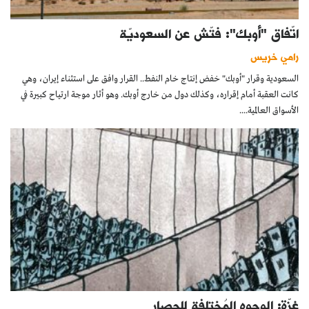
اتّفاق "أوبك": فتّش عن السعوديّة
رامي خريس
السعودية وقرار "أوبك" خفض إنتاج خام النفط.. القرار وافق على استثناء إيران، وهي
كانت العقبة أمام إقراره، وكذلك دول من خارج أوبك. وهو أثار موجة ارتياح كبيرة في
الأسواق العالمية....
غزّة: الوجوه المُختلفة للحصار