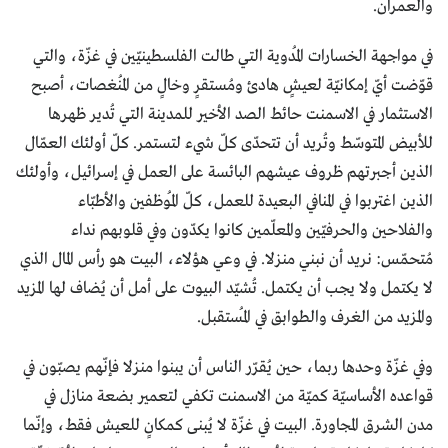
والعمران.
في مواجهة الخسارات المُدوية التي طالت الفلسطينيّين في غزّة، والتي
قوّضت أيّ إمكانيّة لعيشٍ هادئ ومُستقرٍ وخالٍ من المُنغصات، أصبح
الاستثمار في الاسمنت حائط الصد الأخير للمدينة التي تُدير ظهرها
للأبيض المتوسّط وتُريد أن تتحدّى كلّ شيء لتستمر. كلّ أولئك العمّال
الذين أجبرتهم ظروف عيشهم البائسة على العمل في إسرائيل، وأولئك
الذين اغتربوا في المنافي البعيدة للعمل، كلّ المُوظفين والأطبّاء
والفلاحين والحرفيّين والمعلّمين كانوا يكدّون وفي قلوبهم نداء
مُتحمّس: نريد أن نبني منزلا. في وعي هؤلاء، البيت هو رأس المال الذي
لا يكتمل ولا يجب أن يكتمل. تُشيّد البيوت على أمل أن يُضاف لها المزيد
والمزيد من الغرف والطوابق في المُستقبل.
وفي غزّة وحدها ربما، حين يُقرّر الناس أن يبنوا منزلا فإنّهم يصبّون في
قواعده الأساسيّة كميّة من الاسمنت تكفي لتعمير بضعة منازل في
مدن الشرق المجاورة. البيت في غزّة لا يُبنى كمكانٍ للعيش فقط، وإنّما