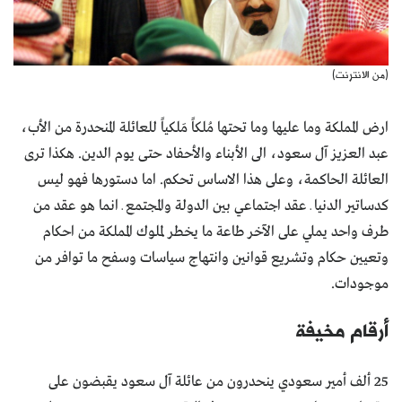
(من الانترنت)
ارض المملكة وما عليها وما تحتها مُلكاً مَلكياً للعائلة المنحدرة من الأب،
عبد العزيز آل سعود، الى الأبناء والأحفاد حتى يوم الدين. هكذا ترى
العائلة الحاكمة، وعلى هذا الاساس تحكم. اما دستورها فهو ليس
كدساتير الدنيا ـ عقد اجتماعي بين الدولة والمجتمع ـ انما هو عقد من
طرف واحد يملي على الآخر طاعة ما يخطر لملوك المملكة من احكام
وتعيين حكام وتشريع قوانين وانتهاج سياسات وسفح ما توافر من
موجودات.
أرقام مخيفة
25 ألف أمير سعودي ينحدرون من عائلة آل سعود يقبضون على