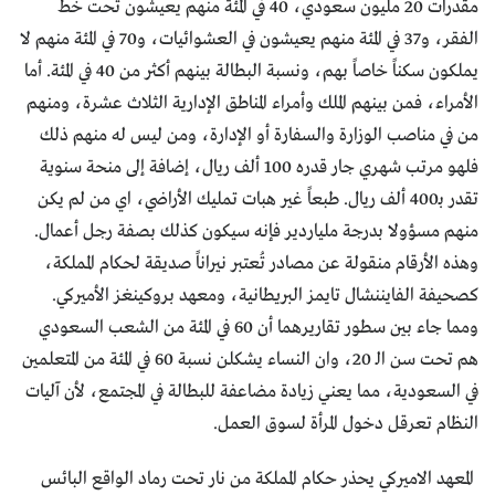
مقدرات 20 مليون سعودي، 40 في المئة منهم يعيشون تحت خط
الفقر، و37 في المئة منهم يعيشون في العشوائيات، و70 في المئة منهم لا
يملكون سكناً خاصاً بهم، ونسبة البطالة بينهم أكثر من 40 في المئة. أما
الأمراء، فمن بينهم الملك وأمراء المناطق الإدارية الثلاث عشرة، ومنهم
من في مناصب الوزارة والسفارة أو الإدارة، ومن ليس له منهم ذلك
فلهو مرتب شهري جار قدره 100 ألف ريال، إضافة إلى منحة سنوية
تقدر بـ400 ألف ريال. طبعاً غير هبات تمليك الأراضي، اي من لم يكن
منهم مسؤولا بدرجة ملياردير فإنه سيكون كذلك بصفة رجل أعمال.
وهذه الأرقام منقولة عن مصادر تُعتبر نيراناً صديقة لحكام المملكة،
كصحيفة الفايننشال تايمز البريطانية، ومعهد بروكينغز الأميركي.
ومما جاء بين سطور تقاريرهما أن 60 في المئة من الشعب السعودي
هم تحت سن الـ 20، وان النساء يشكلن نسبة 60 في المئة من المتعلمين
في السعودية، مما يعني زيادة مضاعفة للبطالة في المجتمع، لأن آليات
النظام تعرقل دخول المرأة لسوق العمل.
المعهد الاميركي يحذر حكام المملكة من نار تحت رماد الواقع البائس