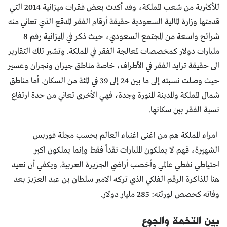
للأكثرية من شعب المملكة، وقد أكدت بعض فقرات ميزانية 2014 التي
قدمتها وزارة المالية السعودية حقيقة أرقام الفقر المدقع الذي تعاني منه
شرائح واسعة من المجتمع السعودي، حيث ذكر في الميزانية رقم 8
مليارات دولار كمخصصات لمعالجة الفقر في المملكة. وتشير تلك التقارير
الى حقيقة تزايد الفقر في الأطراف، خاصة مناطق جيزان ونجران وعسير
حيث وصلت نسبته إلى ما بين 24 إلى 39 في المئة من السكان. أما مناطق
شمال المملكة والمدينة المنورة وجدة، فهي الأخرى تعاني من حدة ارتفاع
نسبة الفقر بين سكانها.
امراء المملكة هم من اغنى اغنياء العالم بحسب مجلة فوربس
الشهيرة، فهم لا يملكون المليارات نقداً فقط وإنما يملكون اكبر
احتياطي نفطي عالمي وأخصب أراضي الجزيرة العربية. ويكفي أن نعيد
هنا للذاكرة الرقم الفلكي الذي تركه الامير سلطان بن عبد العزيز بعد
وفاته كحصص لورثته: 285 مليار دولار.
بين التخمة والجوع