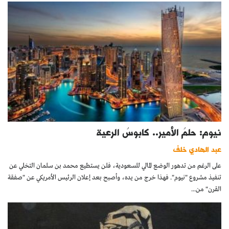
نيوم: حلمُ الأمير.. كابوسُ الرعية
عبد الهادي خلف
على الرغم من تدهور الوضع المالي للسعودية، فلن يستطيع محمد بن سلمان التخلي عن
تنفيذ مشروع "نيوم". فهذا خرج من يده، وأصبح بعد إعلان الرئيس الأمريكي عن "صفقة
القرن" من...