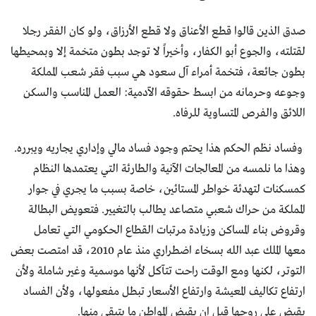
صدق الذين قالوا قطع الأعناق ولا قطع الأرزاق، ولو كان الفقر رجلا
لقتلته، والجوع أبو الكفار، وأخيراً لا توجد بطون متخمة إلا وبمحيطها
بطون جائعة، فتخمة أمراء آل سعود هي سبب فقر شعب المملكة
وجوعه وحرمانه من ابسط حقوقه الآدمية: العمل المناسب والسكن
اللائق والفرص المتساوية للرفاه.
وفساد نظم الحكم هذا يحتم وجود فساد مالي وإداري يجاريه ويبرره.
وهذا ما نلمسه من المعالجات الآنية والطارئة التي يعتمدها النظام
كمسكنات لتهدئة خواطر المستائين، خاصة بسبب ما يجري في جوار
المملكة من حراك شعبي متصاعد يطالب بالتغيير. فتعويض البطالة
وقروض بناء المساكن وزيادة مرتبات القطاع الحكومي التي تعامل
معها الملك عبد الله بسخاء اضطراري منذ عام 2010، قد امتصت بعض
التوتر، لكنها ومع الوقت راحت تتآكل لأنها موسمية وغير شاملة ولأن
ارتفاع تكاليف المعيشة وارتفاع الأسعار تبطل مفعولها، ولأن الفساد
يقبض على روحها قبل ان يقبض المواطن ما يتبقى منها.