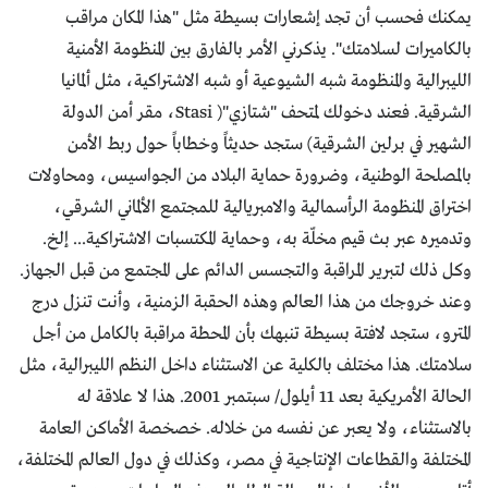
يمكنك فحسب أن تجد إشعارات بسيطة مثل "هذا المكان مراقب
بالكاميرات لسلامتك". يذكرني الأمر بالفارق بين المنظومة الأمنية
الليبرالية والمنظومة شبه الشيوعية أو شبه الاشتراكية، مثل ألمانيا
الشرقية. فعند دخولك لمتحف "شتازي"( Stasi، مقر أمن الدولة
الشهير في برلين الشرقية) ستجد حديثاً وخطاباً حول ربط الأمن
بالمصلحة الوطنية، وضرورة حماية البلاد من الجواسيس، ومحاولات
اختراق المنظومة الرأسمالية والامبريالية للمجتمع الألماني الشرقي،
وتدميره عبر بث قيم مخلّة به، وحماية المكتسبات الاشتراكية... إلخ.
وكل ذلك لتبرير المراقبة والتجسس الدائم على المجتمع من قبل الجهاز.
وعند خروجك من هذا العالم وهذه الحقبة الزمنية، وأنت تنزل درج
المترو، ستجد لافتة بسيطة تنبهك بأن المحطة مراقبة بالكامل من أجل
سلامتك. هذا مختلف بالكلية عن الاستثناء داخل النظم الليبرالية، مثل
الحالة الأمريكية بعد 11 أيلول/ سبتمبر 2001. هذا لا علاقة له
بالاستثناء، ولا يعبر عن نفسه من خلاله. خصخصة الأماكن العامة
المختلفة والقطاعات الإنتاجية في مصر، وكذلك في دول العالم المختلفة،