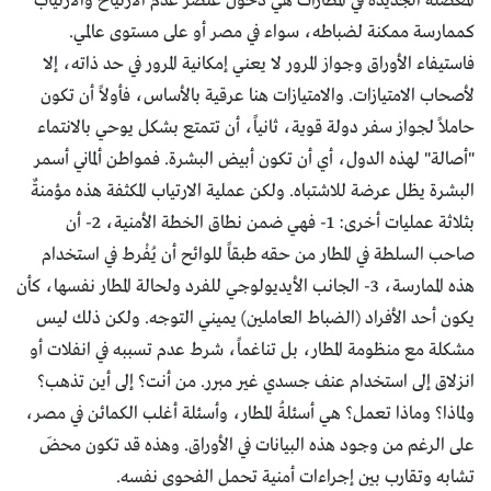
المعضلة الجديدة في المطارات هي دخول عنصر عدم الارتياح والارتياب
كممارسة ممكنة لضباطه، سواء في مصر أو على مستوى عالمي.
فاستيفاء الأوراق وجواز المرور لا يعني إمكانية المرور في حد ذاته، إلا
لأصحاب الامتيازات. والامتيازات هنا عرقية بالأساس، فأولاً أن تكون
حاملاً لجواز سفر دولة قوية، ثانياً، أن تتمتع بشكل يوحي بالانتماء
"أصالة" لهذه الدول، أي أن تكون أبيض البشرة. فمواطن ألماني أسمر
البشرة يظل عرضة للاشتباه. ولكن عملية الارتياب المكثفة هذه مؤمنةٌ
بثلاثة عمليات أخرى: 1- فهي ضمن نطاق الخطة الأمنية، 2- أن
صاحب السلطة في المطار من حقه طبقاً للوائح أن يُفْرط في استخدام
هذه الممارسة، 3- الجانب الأيديولوجي للفرد ولحالة المطار نفسها، كأن
يكون أحد الأفراد (الضباط العاملين) يميني التوجه. ولكن ذلك ليس
مشكلة مع منظومة المطار، بل تناغماً، شرط عدم تسببه في انفلات أو
انزلاق إلى استخدام عنف جسدي غير مبرر. من أنت؟ إلى أين تذهب؟
ولماذا؟ وماذا تعمل؟ هي أسئلةُ المطار، وأسئلة أغلب الكمائن في مصر،
على الرغم من وجود هذه البيانات في الأوراق. وهذه قد تكون محضَ
تشابه وتقارب بين إجراءات أمنية تحمل الفحوى نفسه.