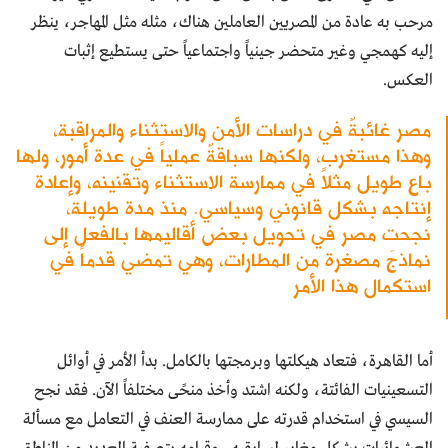
مرحب به عادة من المصريين العاملين هناك، مثله مثل المهاجر، ينظر
إليه كهمجي وغير متحضر جينياً واجتماعياً حتى يستطيع إثبات
العكس.
مصر غائبةٌ في دراسات الأمن والاستثناء والمراقبة،
وهذا مستغرب، ولكنها سباقةٌ عملياً في عدة أمور، ولها
باع طويل مثلاً في ممارسة الاستثناء وتقنينه، وإعادة
إنتاجه بشكل قانوني وسياسي. منذ مدة طويلة،
نجحت مصر في تحويل بعض أقاليمها بالفعل إلى
نماذجَ مصغرة من المطارات، وهي تمضي قدماً في
استكمال هذا الأمر
أما القاهرة، فتعاد هيكلتها وبرمجتها بالكامل. بدأ الأمر في أوائل
التسعينيات الفائتة، ولكنه اشتد وأخذ منحًى مختلفاً الآن. فقد نجح
السيسي في استخدام قدرته على ممارسة العنف في التعامل مع مسألة