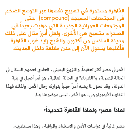
القاهرة مستمرة في تسييج نفسها عبر التوسع الضخم
في المجتمعات المسيجة (compound). حتى
المجتمعات العمرانية الجديدة التي ذهبت بعيداً في
الصحراء، تتسيج هي الأخرى. ولعل أبرز مثال على ذلك
مدينة السادس من أكتوبر، والشيخ زايد غرب القاهرة.
فأغلبها يتحول الآن إلى مدن مغلقة داخل المدينة.
الأمر في مصر أكثر تعقيداً. والنزوع اليميني، المعادي لعموم السكان في
الحالة المصرية، و"الغرباء" في الحالة العالمية، هو أمر أصيل في بنية
الدولة، وقد تحوّل لما يشبه أمراً جينياً يتوارثه رجال الأمن. ولذلك فهذا
التقارب الأيديولوجي، هو الآخر، ليس موضوعنا هنا.
لماذا مصر؟ ولماذا القاهرة تحديداً؟
مصر غائبةٌ في دراسات الأمن والاستثناء والمراقبة، وهذا مستغرب،