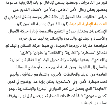
كبير من الكاميرات، وبعضها يسعى لإدخال بوابات إلكترونية مدعومة
بحضور بعض رجال الأمن الخاص، بدلاً من الاعتماد القديم على
حراس العقارات. هذا التحول إلى حالة المطار يتجسد بشكل نموذجي في
العاصمة الإدارية الجديدة
(قرب القاهرة) ومدينة العلمين (قرب
الإسكندرية). ويتكفل نموذج التنقيح والتصفية بإدارة حركة الأموال
والأجساد والبضائع. والقاهرة والإسكندرية لهما سابق خبرة،
متواضعة مقارنة بالبرمجة الجديدة، في ضبط حركة السكان والبضائع.
فكمائنُ "مسطرد" و"المطارية" و"المظلات" و"حلوان" و"طرّى"
و"المعادي"، هدفها مراقبة حركة دخول البضائع الغذائية والتجارية
والسلع إلى القاهرة، ومن ناحية أخرى حجب أو تنقيح العمالة
القادمة من الريف والمحافظات الأخرى، وإشعارهم بالمراقبة، وأنهم
تحت سيطرة الأمن. وفي الإسكندرية يمكن رؤية هذا بوضوح في كمين
"العايمة" الذي يفصل بين كفر الدوار في البحيرة والإسكندرية، وهو
"كمين حدودي" طبقاً لمصطلحات الداخلية، ويعمل ليلَ نهار، وتوقف
عمله هو الاستثناء.