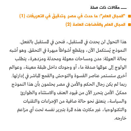
مقالات ذات صلة
"المجال العام": ما حدث في مصر، وتدقيقٌ في التعريفات (1)
المجال العام والفضاءات العامة (2)
هذا التحول لن يحدث في المستقبل، فنحن في المستقبل بالفعل.
النموذج يُستكمل الآن، ويقطع أشواطاً مبهرة في التحقق. وهو أشبه
بحالة العولمة: مدن ومساحات معولمة ومحدثة ومزدهرة، يتطلب
الولوج إلى عوالمها صدفة ما، أو وجودك داخل طبقة معينة، وعوالم
أخرى ستستمر عناصر القسوة والتوحش والقمع المباشر في إدارتها.
ربما لم يكن رجال الحكم والأمن في مصر يحلمون بأن هذا النموذج
ممكنٌ. الأمن يتحرر الآن من قيود العنف والاستثناء والطوارئ
والسياسة، ينعتق نحو حالة صافية من الإجراءات والتقنيات
والتكنولوجيا، غير مكترث هذه المرة بتبرير نفسه تحت أي مزاعمَ
خارجه.