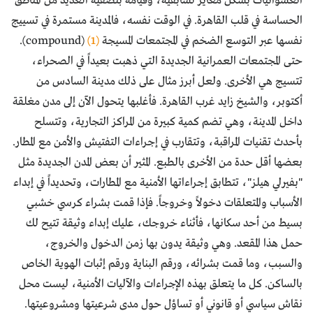
العشوائيات بشكل مغاير لسابقيه، وقيامه بتصفية العديد من المناطق
الحساسة في قلب القاهرة. في الوقت نفسه، فالمدينة مستمرة في تسييج
نفسها عبر التوسع الضخم في المجتمعات المسيجة
(1)
(compound).
حتى المجتمعات العمرانية الجديدة التي ذهبت بعيداً في الصحراء،
تتسيج هي الأخرى. ولعل أبرز مثال على ذلك مدينة السادس من
أكتوبر، والشيخ زايد غرب القاهرة. فأغلبها يتحول الآن إلى مدن مغلقة
داخل المدينة، وهي تضم كمية كبيرة من المراكز التجارية، وتتسلح
بأحدث تقنيات المراقبة، وتتقارب في إجراءات التفتيش والأمن مع المطار.
بعضها أقل حدة من الأخرى بالطبع. المثير أن بعض المدن الجديدة مثل
"بفيرلي هيلز"، تتطابق إجراءاتها الأمنية مع المطارات، وتحديداً في إبداء
الأسباب والمتعلقات دخولاً وخروجاً. فإذا قمت بشراء كرسي خشبي
بسيط من أحد سكانها، فأثناء خروجك، عليك إبداء وثيقة تتيح لك
حمل هذا المقعد. وهي وثيقة يدون بها زمن الدخول والخروج،
والسبب، وما قمت بشرائه، ورقم البناية ورقم إثبات الهوية الخاص
بالساكن. كل ما يتعلق بهذه الإجراءات والآليات الأمنية، ليست محل
نقاش سياسي أو قانوني أو تساؤل حول مدى شرعيتها ومشروعيتها.