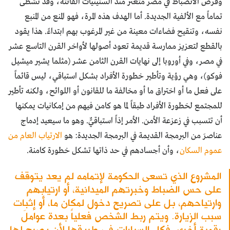
وفرض الانضباط في مصر متعثر منذ الستينيات الفائتة، وقد تشظّى
تماماً مع الألفية الجديدة. أما الهدف هذه المرة، فهو المنع من المنبع
نفسه، وتنقيح فضاءات معينة من غير المرغوب بهم ابتداءً. هذا يقود
بالقطع لتعزيز ممارسة قديمة تعود أصولها لأواخر القرن التاسع عشر
في مصر، وفي أوروبا إلى نهايات القرن الثامن عشر (مثلما يشير ميشيل
فوكو)، وهي رؤية وتأطير خطورة الأفراد بشكل استباقي، ليس قائماً
على فعل ما أو اختراق ما أو مخالفة ما للقانون أو اللوائح، ولكنه تأطير
للمجتمع لخطورة الأفراد طبقاً لما هو كامن فيهم من إمكانيات يمكنها
أن تتسبب في زعزعة الأمن. الأمر إذاً استباقيٌّ. وهو ما سيعيد إدماج
عناصرَ من البرمجة القديمة في البرمجة الجديدة: هو
الارتياب العام من
عموم السكان
، وأن أجسادهم في حد ذاتها تشكل خطورة كامنة.
المشروع الذي تسعى الحكومة لإتمامه لم يعد يتوقف
على حس الضباط وخبرتهم الميدانية، أو ارتيابهم
وارتياحهم، بل على تصريح دخول لمكان ما، أو إثبات
سبب الزيارة. ويتم ربط الشخص فعلياً بعدة عواملَ
رقمية أخرى. فكل السيارات في طريقها لأن يصبح لها