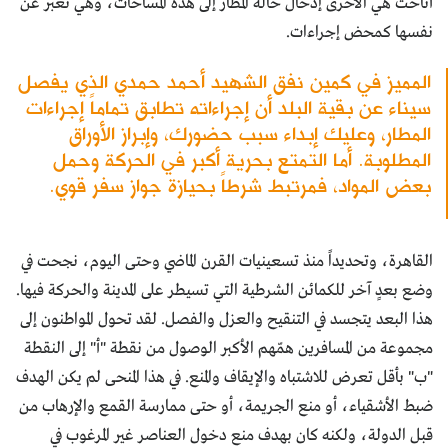
أتاحت هي الأخرى إدخال حالة المطار إلى هذه المساحات، وهي تعبر عن
نفسها كمحض إجراءات.
المميز في كمين نفق الشهيد أحمد حمدي الذي يفصل
سيناء عن بقية البلد أن إجراءاته تطابق تماماً إجراءات
المطار، وعليك إبداء سبب حضورك، وإبراز الأوراق
المطلوبة. أما التمتع بحرية أكبر في الحركة وحمل
بعض المواد، فمرتبط شرطاً بحيازة جواز سفر قوي.
القاهرة، وتحديداً منذ تسعينيات القرن الماضي وحتى اليوم، نجحت في
وضع بعدٍ آخر للكمائن الشرطية التي تسيطر على المدينة والحركة فيها.
هذا البعد يتجسد في التنقيح والعزل والفصل. لقد تحول المواطنون إلى
مجموعة من المسافرين همّهم الأكبر الوصول من نقطة "أ" إلى النقطة
"ب" بأقل تعرض للاشتباه والإيقاف والمنع. في هذا المنحى لم يكن الهدف
ضبط الأشقياء، أو منع الجريمة، أو حتى ممارسة القمع والإرهاب من
قبل الدولة، ولكنه كان بهدف منع دخول العناصر غير المرغوب في