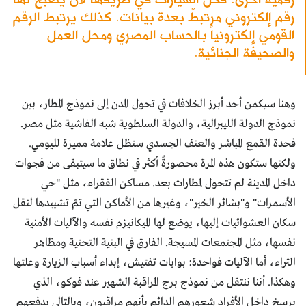
رقم إلكتروني مرتبطٌ بعدة بيانات. كذلك يرتبط الرقم
القومي إلكترونياً بالحساب المصري ومحل العمل
والصحيفة الجنائية.
وهنا سيكمن أحد أبرز الخلافات في تحول المدن إلى نموذج المطار، بين
نموذج الدولة الليبرالية، والدولة السلطوية شبه الفاشية مثل مصر.
فحدة القمع المباشر والعنف الجسدي ستظل علامة مميزة لليومي.
ولكنها ستكون هذه المرة محصورةً أكثر في نطاق ما سيتبقى من فجوات
داخل المدينة لم تتحول لمطارات بعد. مساكن الفقراء، مثل "حي
الأسمرات" و"بشائر الخير"، وغيرها من الأماكن التي تمّ تشييدها لنقل
سكان العشوائيات إليها، يوضع لها الميكانيزم نفسه والآليات الأمنية
نفسها، مثل المجتمعات المسيجة. الفارق في البنية التحتية ومظاهر
الثراء، أما الآليات فواحدة: بوابات تفتيش، إبداء أسباب الزيارة وعلتها
وهكذا. أننا ننتقل من نموذج برج المراقبة الشهير عند فوكو، الذي
يرسخ داخل الأفراد شعورهم الدائم بأنهم مراقبون، وبالتالي يدفعهم