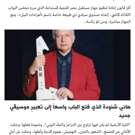
أقرّ قانون إعادة تنظيم جهاز مستقبل مصر للتنمية المستدامة الذي مرره مجلس النواب
الثلاثاء الماضي، إنشاء صندوق سيادي ذي طبيعة خاصة باسم «أهرامات النيل»، يتبع
الجهاز مباشرة، ومن ثمّ رئاسة...
هاني شنودة الذي فتح الباب واسعاً إلى تعبيرٍ موسيقي
جديد
"الكرة الأرضية لم يكن فيها تزاوج بين الدرامز والدفّ النوبي"، وشنودة فعلها. وحكت
الأغاني عن المجتمع، الشعور بالحزن، التهميش، هموم المدينة وأهلها، وحكت عن أملٍ