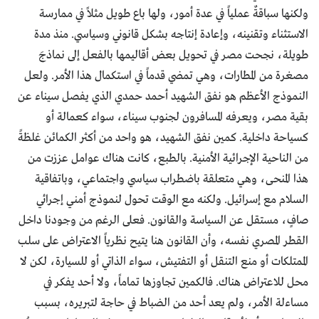
ولكنها سباقةٌ عملياً في عدة أمور، ولها باع طويل مثلاً في ممارسة
الاستثناء وتقنينه، وإعادة إنتاجه بشكل قانوني وسياسي. منذ مدة
طويلة، نجحت مصر في تحويل بعض أقاليمها بالفعل إلى نماذجَ
مصغرة من المطارات، وهي تمضي قدماً في استكمال هذا الأمر. ولعل
النموذج الأعظم هو نفق الشهيد أحمد حمدي الذي يفصل سيناء عن
بقية مصر، ويعرفه المسافرون لجنوب سيناء، سواء كعمالة أو
كسياحة داخلية. كمين نفق الشهيد، هو واحد من أكثر الكمائن غلظةً
من الناحية الإجرائية الأمنية. بالطبع، كانت هناك عوامل عززت من
هذا المنحى، وهي متعلقة باضطراب سياسي واجتماعي، وباتفاقية
السلام مع إسرائيل. ولكنه مع الوقت تحول لنموذج أمني إجرائي
صافٍ، مستقل عن السياسة والقانون. فعلى الرغم من وجودنا داخل
القطر المصري نفسه، وأن القانون هنا يتيح نظرياً الاعتراض على سلب
الممتلكات أو منع التنقل أو التفتيش، سواء الذاتي أو للسيارة، لكن لا
محل للاعتراض هناك. فالكمين تجاوزها تماماً، ولا أحد يفكر في
مساءلة الأمر، ولم يعد أحد من الضباط في حاجة لتبريره، بسبب