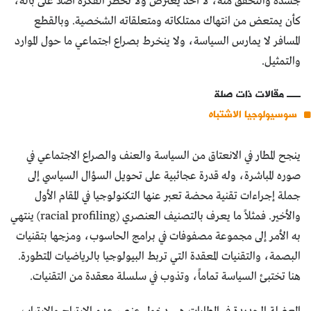
جسده والتحقق منه، لا أحد يعترض ولا تخطر الفكرة أصلاً على باله،
كأن يمتعض من انتهاك ممتلكاته ومتعلقاته الشخصية. وبالقطع
المسافر لا يمارس السياسة، ولا ينخرط بصراع اجتماعي ما حول الموارد
والتمثيل.
مقالات ذات صلة
سوسيولوجيا الاشتباه
ينجح المطار في الانعتاق من السياسة والعنف والصراع الاجتماعي في
صوره المباشرة، وله قدرة عجائبية على تحويل السؤال السياسي إلى
جملة إجراءات تقنية محضة تعبر عنها التكنولوجيا في المقام الأول
والأخير. فمثلاً ما يعرف بالتصنيف العنصري (racial profiling) ينتهي
به الأمر إلى مجموعة مصفوفات في برامج الحاسوب، ومزجها بتقنيات
البصمة، والتقنيات المعقدة التي تربط البيولوجيا بالرياضيات المتطورة.
هنا تختبئ السياسة تماماً، وتذوب في سلسلة معقدة من التقنيات.