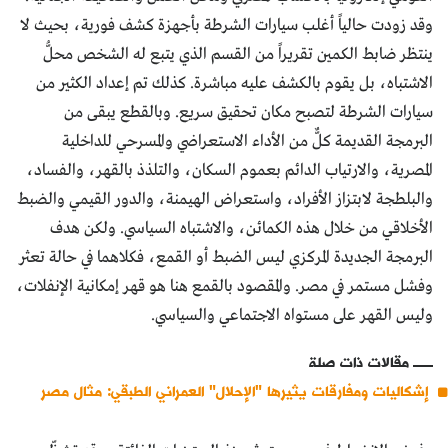
وقد زودت حالياً أغلب سيارات الشرطة بأجهزة كشف فورية، بحيث لا
ينتظر ضابط الكمين تقريراً من القسم الذي يتبع له الشخص محلُّ
الاشتباه، بل يقوم بالكشف عليه مباشرة. كذلك تم إعداد الكثير من
سيارات الشرطة لتصبح مكان تحقيق سريع. وبالقطع يبقى من
البرمجة القديمة كلٌّ من الأداء الاستعراضي والمسرحي للداخلية
المصرية، والارتياب الدائم بعموم السكان، والتلذذ بالقهر، والفساد،
والبلطجة لابتزاز الأفراد، واستعراض الهيمنة، والدور القيمي والضبط
الأخلاقي من خلال هذه الكمائن، والاشتباه السياسي. ولكن هدف
البرمجة الجديدة المركزي ليس الضبط أو القمع، فكلاهما في حالة تعثر
وفشل مستمر في مصر. والمقصود بالقمع هنا هو قهر إمكانية الإنفلات،
وليس القهر على مستواه الاجتماعي والسياسي.
مقالات ذات صلة
إشكاليات ومفارقات يثيرها "الإحلال" العمراني الطبقي: مثال مصر