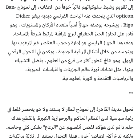
إلى تقويم وضبط سلوكياتهم ذاتياً خوفاً من العقاب، إلى نموذج Ban-
opticon الذي يتحدث عنه الباحث الفرنسي ديديه بيغو Didier
Bigo، ويشرحه بوصفه جهازاً أمنياً متعدد الأركان والمستويات، وهو
قادر على تجاوز الحيز الجغرافي لبرج المراقبة المرتبط شرطاً بالمساحة.
هدف هذا الجهاز الرئيسي هو إدارة وحجب العناصر غير المرغوب بها.
ويتجسد من خلال أشكال المراقبة الجديدة، ويكمن في التحول الرقمي
المهول. وهو نتاجٌ لتطور أكثر من فرع من العلوم، بفضل التشبيك
بينها، مثل تشابك ثورة عالم الجزيئات والقياسات الحيوية،
والرياضيات المتقدمة والثورة المعلوماتية.
**
تحول مدينة القاهرة إلى نموذج المطار لا يستند ولا هو ينحصر فقط في
رغبة سياسية لدى النظام الحاكم والبرجوازية الكبيرة. بالقطع هناك
حلم دائم لدى هؤلاء لفصل أنفسهم عن "الرعاع" بشكل كلي وحاسم.
ولكنه نتاجٌ أكثر لعناصرَ أخرى. فهذا التحول يستند إلى ثلاثة مرتكزات