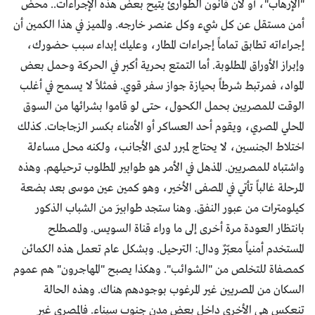
"الإرهاب"، أو لأن قانون الطوارئ يتيح بعض هذه الإجراءات.. محضُ
أمن مستقل عن كل شيء وكل عنصر خارجه. والمميز في هذا الكمين أن
إجراءاته تطابق تماماً إجراءات المطار، وعليك إبداء سبب حضورك،
وإبراز الأوراق المطلوبة. أما التمتع بحرية أكبر في الحركة وحمل بعض
المواد، فمرتبط شرطاً بحيازة جواز سفر قوي. فمثلاً لا يسمح في أغلب
الوقت للمصريين بحمل الكحول، حتى لو قاموا بشرائها من السوق
المحلي المصري، ويقوم أحد العساكر أو الأمناء بكسر الزجاجات. كذلك
اختلاط الجنسين، لا يحتاج لمبرر لدى الأجانب، ولكنه محل مساءلة
واشتباه للمصريين. المذهل في الأمر هو طوابير المطلوب ترحيلهم. وهذه
المرحلة غالباً تأتي في المصفى الأخير، وهو كمين عين موسى بعد بضعة
كيلومترات من عبور النفق. وهنا ستجد طوابيرَ من الشباب الذكور
بانتظار العودة مرة أخرى إلى ما وراء قناة السويس. والمصطلح
المستخدم أمنياً معبّرٌ ودال: الترحيل. وبشكل عام تعمل هذه الكمائن
كمصفاة للتخلص من "الشوائب". وهكذا يصبح "المهاجرون" هم عموم
السكان من المصريين غير المرغوب بوجودهم هناك. وهذه الحالة
تنعكس هي الأخرى داخل بعض مدن جنوب سيناء. فالمصري غير