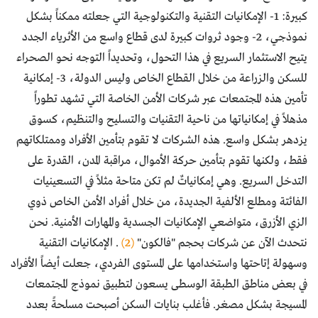
كبيرة: 1- الإمكانيات التقنية والتكنولوجية التي جعلته ممكناً بشكل
نموذجي، 2- وجود ثروات كبيرة لدى قطاع واسع من الأثرياء الجدد
يتيح الاستثمار السريع في هذا التحول، وتحديداً التوجه نحو الصحراء
للسكن والزراعة من خلال القطاع الخاص وليس الدولة، 3- إمكانية
تأمين هذه المجتمعات عبر شركات الأمن الخاصة التي تشهد تطوراً
مذهلاً في إمكانياتها من ناحية التقنيات والتسليح والتنظيم، كسوق
يزدهر بشكل واسع. هذه الشركات لا تقوم بتأمين الأفراد وممتلكاتهم
فقط، ولكنها تقوم بتأمين حركة الأموال، مراقبة المدن، القدرة على
التدخل السريع. وهي إمكانياتٌ لم تكن متاحة مثلاً في التسعينيات
الفائتة ومطلع الألفية الجديدة، من خلال أفراد الأمن الخاص ذوي
الزي الأزرق، متواضعي الإمكانيات الجسدية والمهارات الأمنية. نحن
نتحدث الآن عن شركات بحجم "فالكون"
(2)
. الإمكانيات التقنية
وسهولة إتاحتها واستخدامها على المستوى الفردي، جعلت أيضاً الأفراد
في بعض مناطق الطبقة الوسطى يسعون لتطبيق نموذج المجتمعات
المسيجة بشكل مصغر. فأغلب بنايات السكن أصبحت مسلحةً بعدد