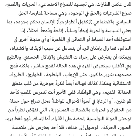
المدن عكس المطارات. هي تجسيد للصراع الاجتماعي، الحريات والقمع،
صراع الشرعيات والحق في الوجود، وهي مساحة لممارسة الحق
السياسي والاجتماعي (المكفول أنطولوجياً) للإنسان بحكم وجوده، بما
يعني السياسة والحرية إيجاباً وسلباً، إتاحةً وقمعاً. فمثلاً، إذا
استوقفك أحد الضباط أو الكمائن في القاهرة أو أي مدينة أخرى في
العالم، فما زال بإمكان المرء أن يتساءل عن سبب الإيقاف والاشتباه،
ويمكنه أن يعترض على إجراءات التفتيش والإذلال الجسدي. وبالطبع
وفي الأغلب سيتعرض الفرد في هذه الحالة لقمع مباشر، ولكنه قمع
مصحوب بتبرير ما كبير، مثل الإرهاب، البلطجة، الطوارئ، الظروف
الاستثنائية وهكذا. كذلك فهناك أيضاً فكرةٌ جوهرية من قلب منطق
الحداثة القديم، وهي المواطَنة. ففي الأخير أنت تتعرض للقمع كأحد
المواطنين، أو الرعايا في أسوأ الأحوال. المواطنةُ محل صراع حول جملة
من الحقوق والحريات والضمانات الدستورية، التي تقوّض نظرياً من
توحش الدولة البوليسية المحضة على الأفراد. أما المسافر فهو فقط يريد
العبور، الحركة، الوصول إلى هدفه، فلا أحد يعترض على ملامسة