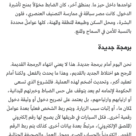
تواجدها داخل حيز ما. بمنطق آخر، كان الضابط مخوّلاً بمنح تأشيرة
الدخول. كانت مصر سباقة في ممارسة التصنيف العنصري، فلون
البشرة، ومحل السكن وطبيعة المنطقة والمهنة، كلها عواملُ محددة
بالنسبة للأمن في السماح والمنع.
برمجة جديدة
نحن اليوم أمام برمجة جديدة. هذا لا يعني انتهاء البرمجة القديمة.
المرجح هو اختلاط الجديد بالقديم، وهذا ما يحدث بالفعل. ولكننا أمام
تعقيد أكبر، وتحديث أضخم لهذه العملية. فالمشروع الذي تسعى
الحكومة لإتمامه لم يعد يتوقف على حس الضباط وخبرتهم الميدانية،
أو ارتيابهم وارتياحهم، بل يعتمد على تصريح دخول أو وثيقة دخول
لمكان ما، أو إثبات سبب الزيارة. ويتم ربط الشخص فعلياً بعدة عواملَ
رقمية أخرى.. فكل السيارات في طريقها لأن يصبح لها رقم إلكتروني
(الملصق الإلكتروني)، مرتبطٌ بعدة بيانات أخرى. كذلك يتم ربط الرقم
القومي إلكترونياً بالحساب المصري ومحل العمل والصحيفة الجنائية.