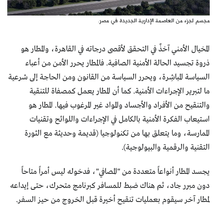
مجسم لجزء من العاصمة الإدارية الجديدة في مصر.
المخيال الأمني آخذٌ في التحقق لأقصى درجاته في القاهرة، والمطار هو
ذروة تجسيد الحالة الأمنية الصافية. فالمطار يحرر الأمن من أعباء
السياسة المباشِرة، ويحرر السياسة من القانون ومن الحاجة إلى شرعية
ما لتبرير الإجراءات الأمنية. كما أن المطار يعمل كمصفاة للتنقية
والتنقيح من الأفراد والأجساد والمواد غير المرغوب فيها. المطار هو
استيعاب الفكرة الأمنية بالكامل في الإجراءات واللوائح وتقنيات
الممارسة، وما يتعلق بها من تكنولوجيا (قديمة وحديثة مع الثورة
التقنية والرقمية والبيولوجية).
يجسد المطار أنواعاً متعددة من "المصافي"، فدخوله ليس أمراً متاحاً
دون مبرر جاد، ثم هناك ضبط للمسافر كبرنامج متحرك، حتى إيداعه
لمطار آخر سيقوم بعمليات تنقيح أخيرة قبل الخروج من حيز السفر.