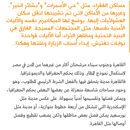
مساكن الفقراء، مثل "حي الأسمرات" و"بشائر الخير"،
وغيرها من الأماكن التي تمّ تشييدها لنقل سكان
العشوائيات إليها، يوضع لها الميكانيزم نفسه والآليات
الأمنية نفسها، مثل المجتمعات المسيجة. الفارق في
البنية التحتية ومظاهر الثراء، أما الآليات فواحدة:
بوابات تفتيش، إبداء أسباب الزيارة وعلتها وهكذا..
القاهرة وجنوب سيناء مرشحتان أكثر من غيرهما من المدن في مصر
لاستكمال نموذج المطار. وذلك بحكم الجغرافيا والديموغرافيا.
فالقاهرة مدينة يتحقق فيها بالفعل الشرط الرئيسي المطلوب، وهو
وجود مساحات شاسعة منعزلة عن بعضها البعض بحكم الجغرافيا،
ويمكن فصلها وتقسيمها أمنياً بسهولة. على عكس مدينة مثل
الإسكندرية التي تتشكل من أربعة خطوط متوازية، أو مدينة مثل
بورسعيد يمكن فصل بعض مناطقها ولكن يصعب تقطيع وفصل
أوصالها مثل القاهرة.