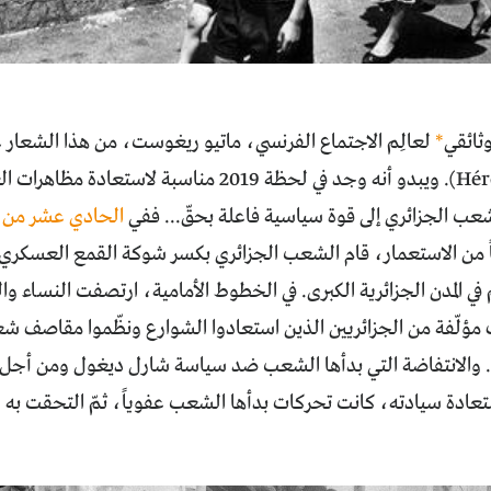
وثائقي
*
عب الجزائري إلى قوة سياسية فاعلة بحقّ... ففي
الحادي عشر من كان
130 عاماً من الاستعمار، قام الشعب الجزائري بكسر شوكة القمع العسكر
م في المدن الجزائرية الكبرى. في الخطوط الأمامية، ارتصفت النساء 
 مؤلّفة من الجزائريين الذين استعادوا الشوارع ونظّموا مقاصف شع
. والانتفاضة التي بدأها الشعب ضد سياسة شارل ديغول ومن أجل 
عادة سيادته، كانت تحركات بدأها الشعب عفوياً، ثمّ التحقت به جب