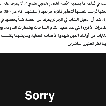
 في فيلمه ما يسميه "قصة انتصارٍ شعبي منسي"، لا يعرف عنه الفر
العفو" الت
تظاهرات 1960)، كما أن الجيل الشاب في الجزائر يعرف عن القصة نتفاً يحفظها 
ظاهرات الأخيرة التي عاد معها التئام الساحات وشعارات المقاومة
كايات من أولئك الذين شهدوا الأحداث الفعلية وعايشوها يكتسب أه
 نظر المعنيين المباشرين.