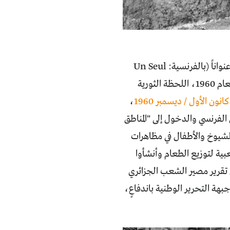
لعالِم الاجتماع الفرنسي، ماتيو ريغوست، من هذا الشعار عنواناً (بالفرنسية: Un Seul
Héros le Peuple). ويبدو أنه وجد في لحظة 2019 مناسبة لاستعادة مظاهرات العام 1960، اللحظة الثورية
ون الأول / ديسمبر 1960
،
ي الفرنسي والدخول إلى "المناطق
والشيوخ والأطفال في مظاهرات
بية لتوزيع الطعام وأنشأوا
تقرير مصير الشعب الجزائري
هة التحرير الوطنية باندفاعٍ،