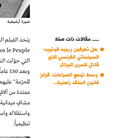
صورة أرشيفية
مقالات ذات صلة
يتخذ الفيلم ال
هل تعرفون رينيه فوتييه؟
السينمائي الفرنسي الذي
التي حوّلت الش
قاتل لتحرير الجزائر
وبعد 
وسط توهج الصراعات، فرانز
المحرّمة" عليه
فانون المتقد راهنية..
ممتدة من آلافٍ
مشافٍ ميدانية
واستقلاله واست
تنظيمياً.