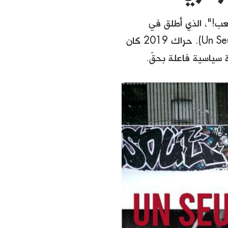
عب!"، الذي أطلق في
مظاهرات "ديسمبر 1960" عنوان فيلمه (بالفرنسية: Un Seul Héros le Peuple). حراك 2019 كان
 سياسية فاعلة بحقّ.