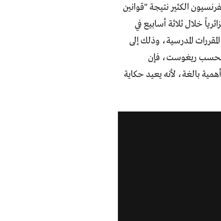
نسيون الكثير نتيجة "قوانين
ي منحتها فرنسا لنفسها لتجاوز ذاكرة جرائمها (استشهد أكثر من 250 جزائرياً خلال ثلاثة أسابيع في
في المقررات المدرسية، وذلك إلى
. وبحسب ريغوست، فإن
مية بالغة، لأنه يعيد حكاية