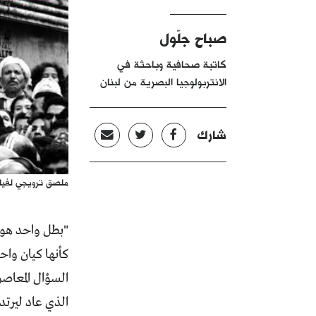
صباح جلّول
كاتبة صحافية وباحثة في
الانتربولوجيا البصرية من لبنان
شارك
ملصق ترويجي لفيل
"بطل واحد هو 
كأنها كيان واح
السؤال المعاصر
الذي عاد ليرتدد بعد أكثر من 59 عاماً في 