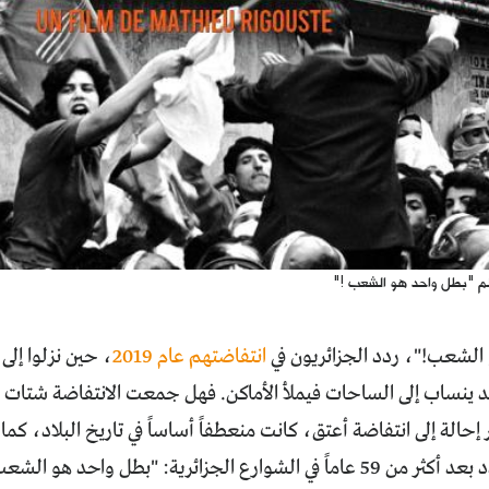
م "بطل واحد هو الشعب !"
الشعب!"، ردد الجزائريون في
انتفاضتهم عام 2019
، حين نزلوا إل
د ينساب إلى الساحات فيملأ الأماكن. فهل جمعت الانتفاضة شتات ا
 إحالة إلى انتفاضة أعتق، كانت منعطفاً أساساً في تاريخ البلاد، كم
الشوارع الجزائرية: "بطل واحد هو الشعب".