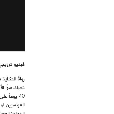
فيديو ترويج
رواةُ الحكاي
تحيك سرّاً ال
40 يوماً ع
الفرنسيين لم
الحواجز العسك