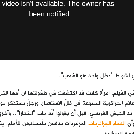
ي لشريط "بطل واحد هو الشعب".
ة في الفيلم، امرأة كانت قد اكتشفت في طفولتها أن أمها ال
أعلام الجزائرية الممنوعة في ظلّ الاستعمار، ورجلٌ يستذكر م
لى يد الجيش الفرنسي، قبل أن يقولوا أنّه مات "انتحاراً".. و
رأى
النساء الجزائريات
المزغردات يدفعن بأجسادهن للأمام، يذر
رية المدشّمة...