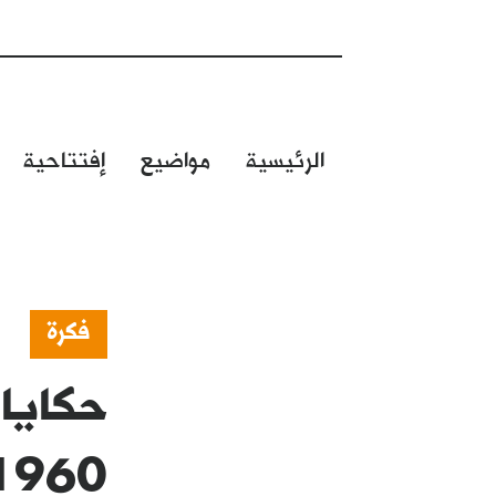
الرئيسية
مواضيع
إفتتاحية
فكرة
حكايا
1960": بطل واحد.. الشعب الجز