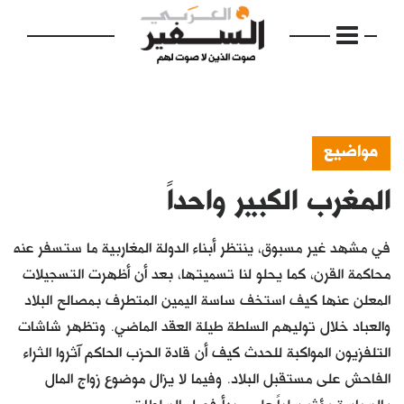
مواضيع
المغرب الكبير واحداً
الرئيسية
مواضيع
في مشهد غير مسبوق، ينتظر أبناء الدولة المغاربية ما ستسفر عنه
إفتتاحية
محاكمة القرن، كما يحلو لنا تسميتها، بعد أن أظهرت التسجيلات
المعلن عنها كيف استخف ساسة اليمين المتطرف بمصالح البلاد
فكرة
والعباد خلال توليهم السلطة طيلة العقد الماضي. وتظهر شاشات
دفاتر
التلفزيون المواكبة للحدث كيف أن قادة الحزب الحاكم آثروا الثراء
الفاحش على مستقبل البلاد. وفيما لا يزال موضوع زواج المال
بالصورة
بالسياسة يؤثر سلباً على مبدأ فصل السلطات،