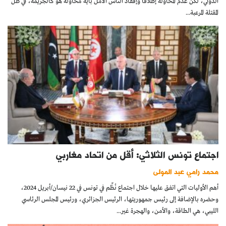
الدولي، لكن عدم المحاولة إطلاقاً وإفقاد الناس الأمل بأية محاولة هو كالجريمة، في ظلّ
المقتلة المرعبة...
اجتماع تونس الثلاثي: أقل من اتحاد مغاربي
محمد رامي عبد المولى
أهم الأوليات التي اتفق عليها خلال اجتماع نُظِّم في تونس في 22 نيسان/أبريل 2024،
وحضره بالإضافة إلى رئيس جمهوريتها، الرئيس الجزائري، ورئيس المجلس الرئاسي
الليبي، هي الطاقة، والأمن، والهجرة غير...