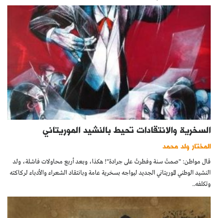
السخرية والانتقادات تحيط بالنشيد الموريتاني
المختار ولد محمد
قال مواطن: "صمتُ سنة وفطرتُ على جرادة"! هكذا، وبعد أربع محاولات فاشلة، ولد
النشيد الوطني الموريتاني الجديد ليواجه بسخرية عامة وبانتقاد الشعراء والأدباء لركاكته
وتكلفه..