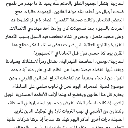
المغاربية. ينتظر الجميع النطق بالحكم علّه يعيد لنا ما تهدم من طموح
ضحت أجيال من أجله: بناء دولة القانون، المهدودة حاليا ما دفع
البعض للانتحار. وكانت صحيفة "تقدمي" الصادرة في نواكشوط قد
انفردت بالسبق، بعد تسجيلات كان وراءها أحد مهندسي الاتصالات.
وعلى صعيد متصل، ونحن في شتاء تقطعت فيه السبل بسبب الأمطار
الغزيرة والثلوج العاتية التي ضربت بعض مدننا، نتذكر مطلع هذا
القرن يوم كنا خمس دول قبل اتحادنا في "الجمهورية
المغاربية".تونس، العاصمة الفيدرالية، تشكل رمزاً لاستقلالنا وسيادتنا
ويقف فيها القضاء فيصلا بعيدا عن الظلم الذي عانى منه أبناء هذه
الدول من ناحية، وبعيداً عن تداعيات النزاع الجزائري المغربي، وعن
موضوع قضية الصحراء. اليوم نحن في تناوب سلمي على السلطة،
يحترم كل منا القانون ويخضع له.بينما أرّقت الأنظمة العسكرية الجيل
الماضي، إذ كانت تسخّر البلاد لغرض وحيد هو استمرارها في السلطة،
وتتعاون مع الأجنبي في نهب الثروات تارة وفي توظيف الدين لمآربها
الضيقة تارات أخرى.أتذكر اليوم كيف كنا سذجاً إذ تركنا شركات عالمية
تتعاون مع حفنة من حكامنا لنهب ثروات بلدنا، فرحين بالوظائف