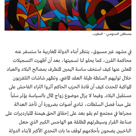
مصطفى السنوسي - المغرب
في مشهد غير مسبوق، ينتظر أبناء الدولة المغاربية ما ستسفر عنه
محاكمة القرن، كما يحلو لنا تسميتها، بعد أن أظهرت التسجيلات
المعلن عنها كيف استخف ساسة اليمين المتطرف بمصالح البلاد والعباد
خلال توليهم السلطة طيلة العقد الماضي. وتظهر شاشات التلفزيون
المواكبة للحدث كيف أن قادة الحزب الحاكم آثروا الثراء الفاحش على
مستقبل البلاد. وفيما لا يزال موضوع زواج المال بالسياسة يؤثر سلباً
على مبدأ فصل السلطات، تنادي أصوات بضرورة أن تأخذ العدالة
مجراها في مجتمع لم يقو بعد على إحقاق الحق.هيمنة المليارديرات على
صناعة القرار وسيطرتهم المطلقة هو الهاجس الكبير الذي جعل
الناخبين يضحون بأحلامهم لوقف ما بات التحدي الأكبر لأبناء الدولة