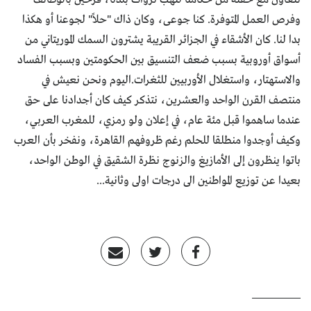
وفرص العمل المتوفرة. كنا جوعى، وكان ذاك "حلاً" لجوعنا أو هكذا
بدا لنا. كان الأشقاء في الجزائر القريبة يشترون السمك الموريتاني من
أسواق أوروبية بسبب ضعف التنسيق بين الحكومتين وبسبب الفساد
والاستهتار، واستغلال الأوربيين للثغرات.اليوم ونحن نعيش في
منتصف القرن الواحد والعشرين، نتذكر كيف كان أجدادنا على حق
عندما ساهموا قبل مئة عام، في إعلان ولو رمزي، للمغرب العربي،
وكيف أوجدوا منطلقا للحلم رغم ظروفهم القاهرة، ونفخر بأن العرب
باتوا ينظرون إلى الأمازيغ والزنوج نظرة الشقيق في الوطن الواحد،
بعيدا عن توزيع المواطنين الى درجات اولى وثانية...