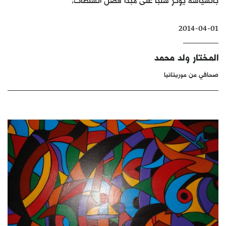
كتّابنا
2014-04-01
الأرشيف
المختار ولد محمد
صحافي من موريتانيا