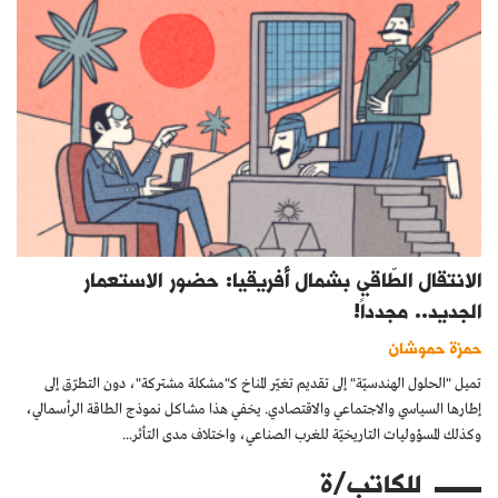
الانتقال الطّاقي بشمال أفريقيا: حضور الاستعمار
الجديد.. مجدداً!
حمزة حموشان
تميل "الحلول الهندسيّة" إلى تقديم تغيّر المناخ كـ"مشكلة مشتركة"، دون التطرّق إلى
إطارها السياسي والاجتماعي والاقتصادي. يخفي هذا مشاكل نموذج الطاقة الرأسمالي،
وكذلك المسؤوليات التاريخيّة للغرب الصناعي، واختلاف مدى التأثر...
للكاتب/ة