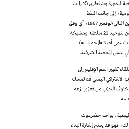
ة للمهرة وسُقطرى (لا زالت
يومية، إلى جانب اللغة
العربية)، وطالبتا بتشكيل إقليم مستقل بهما بحسب حدودهما المعينة في 30 تشرين الثاني/نوفمبر 1967، أي وفق
ما خطه الاستعمار البريطاني لجنوب اليمن قبل مغادرته لها، وقبل جهود دولة عدن لتوحيد 21 سلطنة ومشيخة
 تسمى أصلا «المحميات»)
 يدعى المحمية الشرقية.
اء تغيير اسم الإقليم إلى
ب الاشتراكي اليمني قد تمسك
لمخاوف الحزب من تعزيز نزعة
فسه.
م اليمنية، يواجه حضرموت
ذلك، فهو قد يمنح إشارة البدء