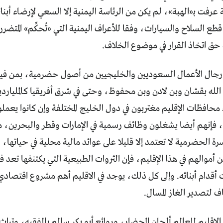
عرفت بـ«الهبة»، لم يكن من الرئاسة اليمنية إلا السعي لإرضاء أبنا
ع السلاح والسيارات، وفقا للأعراف اليمنية التي «تُحكِّم» المتضر
 حق اتخاذ القرار في موضوع الخلاف.
ى رجال الأعمال السعوديين والخليجيين من أصول حضرمية، بمن ف
الله بقشان وبن لادن وبن محفوظ، وحتى في شرق أفريقيا كالمليارد
ء محافظات الإقليم مغتربون في دول الخليج المختلفة وإن كانوا يعمل
 فإنهم أيضا يشغلون وظائف رسمية في الإمارات وقطر والبحرين،
ة الحضرمية لا تعتمد إلا قليلا على عوائد مالية محلية في حياتها،
 أموالهم في هذا الإقليم، فإن الثروات الطبيعية التي يكتنفها تعد
قدام أبنائه. وإلى كل ذلك، يوجد في الاقليم أهم مشروع اقتصادي 
ف لتصدير الغاز المسال.
 الإقليم للعالم ألحان المحضار، وروائع أبو بكر سالم بالفقيه، وترا