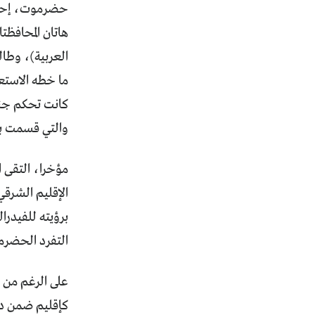
حضرموت، إحدى 
هاتان المحافظت
كانت تحكم جنو
والتي قسمت بدو
مؤخرا، التقى ا
الإقليم الشرق
برؤيته للفيدرا
التفرد الحضرم
على الرغم من ك
كإقليم ضمن دول