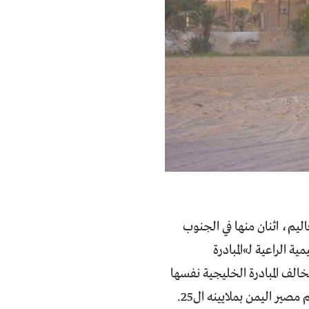
اليم، اثنان منها في الجنوب
 الراعية لـ»المبادرة
يخالف المبادرة الخليجية نفسها
ومخرجات الحوار الوطني التي تنص على خضوع قرارات كهذه للاستفتاء لأنها ترسم مصير اليمن بملايينه ال25.