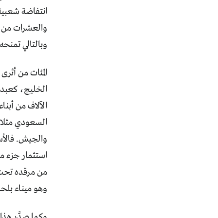
انتفاضة شعبية 
والعشرات من قط
وبالتالي تمنحه
المئات من أثر
الخليج، كعبد 
الآلاف من أبنا
السعودي مثلا،
والجيش. فالأسر
استثمار جزء من
من مرقده تحت أ
وهو ميناء بلحا
وكما صدَّر هذا