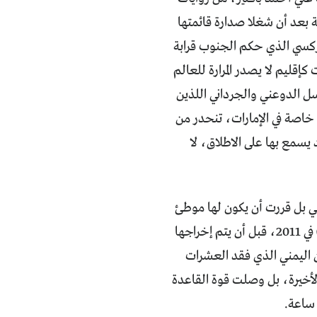
ة بعد أن شغلا صدارة قائمتها
ماركسي الذي حكم الجنوب قرابة
موت كإقليم لا يصدر المرارة للعالم
ودة، هما عسل الدوعني والجرداني اللذين
 خاصة في الإمارات، تنحدر من
 يسمع بها على الاطلاق، لا
مي بل قررت أن يكون لها موطئ
قدم على أرض المؤسس، فأنشأت إحدى إماراتها الإسلامية في عزان (محافظة شبوة) في 2011، قبل أن يتم إخراجها
ن اليمني الذي فقد العشرات
الأخيرة، بل وصلت قوة القاعدة