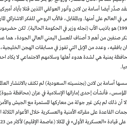
صدَّر أيضا أسامة بن لادن وأنور العولقي اللذين قتلا بأياد أميركي
في العالم على أمنها. وبالمقابل، فالأب الروحي للفكر الاشتراكي ال
عقدين (قبل 1990) هو باذيب الأب (نجله وزير في الحكومة الحالية). لكن حضر
رسميا، بل يحتكر صنفين من أهم 3 أصناف للعسل اليمني العالي الج
ان بافقيه، وعدد من الإبل التي تفوز في مسابقات الهجن الخليجية،
ة محافظة يمنية هي لشدة هدوء أهلها وسلامهم الاجتماعي لا يكاد احد
يا.
سسها أسامة بن لادن (بجنسيته السعودية) لم تكتف بالانتشار العال
لا أن ذلك لم يكن غير جولة من معاركها المستمرة مع الجيش والأم
جمات القاعدة على مقراته الأمنية والعسكرية خلال الأعوام الثلاثة 
 قيادة «العسكرية الأولى» في المكلا (عاصمة الإقليم) لأكثر من 23 ساعة.