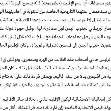
مسوغاته أن اسم الإقليم (حضرموت) ذاته يمسح الهوية التاريخي
ان تستخدمان لغتهما التاريخية الخاصة غير المكتوبة في أحاديثهما ال
ب اليمن في ظل معاهدات الحماية مع سلطات الاحتلال (التي كانت
رها جنوب اليمن إلى قسمين (شرقية وغربية)، وكان الإقليم الحالي
لرئيس هادي أصحاب هذه المطالب من المهرة وسقطرى. ونوقش في اللق
ي لمعالجة الحساسية من تسميته الحالية. ولكن قبل ذلك، كان الحز
لية من اقليمين بدلا من ستة اقاليم. ويمكن قراءة ذلك على انه نتاج 
ية التي تمتلك حساسية ضد الشمال والجنوب والحزب الاشتراكي ن
ل إمكانياته الاستثنائية ليكون الإقليم المثالي، بخلاف سائر الأقالي
ة اليمن الاتحادية القادمة (إن تمَّ ذلك) مخاطر التفكك. أكثر من 