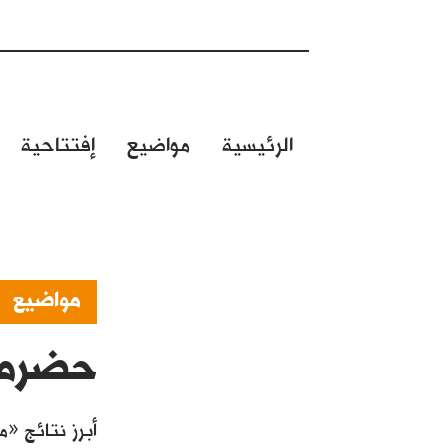
الرئيسية
مواضيع
إفتتاحية
مواضيع
حضرموت
أبرز نتائج «م