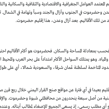
م المعتمد العوامل الجغرافية والاقتصادية والثقافية والسكانية والتا
عدن وحضرموت في الجنوب وآزال والجند وسبأ وتهامة في الشمال. تنش
 من تلك الأقاليم. بعد آزال وعدن، هذا إقليم حضرموت.
 فحسب بمعادلة المساحة والسكان. فحضرموت هو أكثر الأقاليم احتو
 والمياه. وهو يمتلك السواحل الأكثر امتداداً على بحر العرب والمح
حدود المتاخمة لسلطنة عُمان شرقا، والسعودية شمالا، أي على طول
قليم بعيدا في أي فترة عن مواقع صنع القرار اليمني خلال ربع قر
نية من أصل سبعة ينحدرون من محافظتي شبوة وحضرموت. والإقليم
ع أي مطلب رسمي، إذ يسعى الجميع للإصغاء لمطالب أبنائه. وعندم