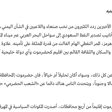
لية
الأخيرين ردد الكثيرون من نخب صنعاء واللاعبين في الشأن اليمني
أنابيب تصدير النفط السعودي إلى سواحل البحر العربي عبر ميناء الم
 هرمز، الممر النفطي الهام الفالت من قدرة المملكة على تأمينه. علاوة
 والسكان والثقافة القائم بين اقليم كحضرموت وأي دولة خليجية أ
 كل ذلك، وسواء أكان تحليلاً أم خيالاً، فان حضرموت (المحافظة)
الا وجنوباً، ويتحدث الناس هناك دائما عن «الشعب الحضرمي» حتى
ت إقليماً من أربع محافظات، أصدرت المكونات السياسية في المهرة ب