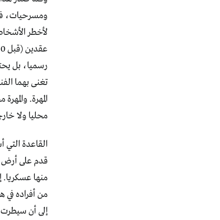
ومسرحيات، فقد 
لأخطر الأشخاص 
تغنى بهما الفن
المهرة. والمهر
محليا ولا خارج
القاعدة التي أ
منها عسكريا. إ
من أفراده في ه
إلى أن سيطرت على