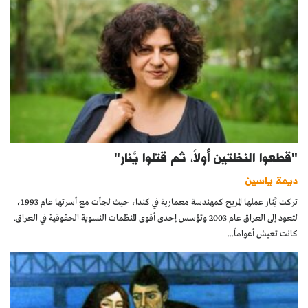
"قطعوا النخلتين أولاً، ثم قتلوا يَّنار"
ديمة ياسين
تركت يَّنار عملها المريح كمهندسة معمارية في كندا، حيث لجأت مع أسرتها عام 1993،
لتعود إلى العراق عام 2003 وتؤسس إحدى أقوى المنظمات النسوية الحقوقية في العراق.
كانت تعيش أعواماً...