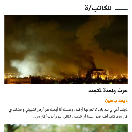
للكاتب/ة
حربٌ واحدة تتجدد
ديمة ياسين
دُفِنت أمي في بلد بارد لا تعرفها أرضه، وعشتُ أنا أبحثُ عن أرض تشبهني و فشلتُ في
كل مرة. كنت أظنه قدراً علينا أن نتقبله، لكنني اليوم أدرك أكثر من...