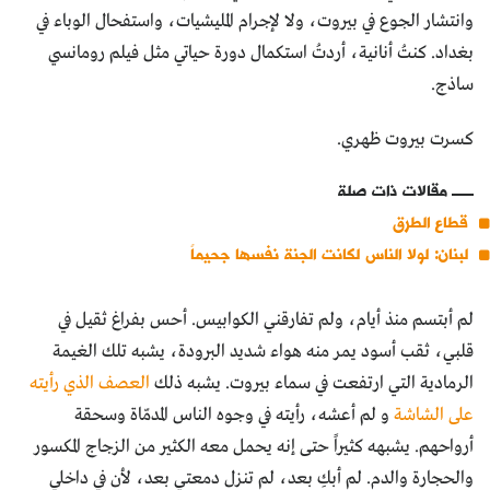
وانتشار الجوع في بيروت، ولا لإجرام المليشيات، واستفحال الوباء في
بغداد. كنتُ أنانية، أردتُ استكمال دورة حياتي مثل فيلم رومانسي
ساذج.
كسرت بيروت ظهري.
مقالات ذات صلة
قطاع الطرق
لبنان: لولا الناس لكانت الجنة نفسها جحيماً
لم أبتسم منذ أيام، ولم تفارقني الكوابيس. أحس بفراغ ثقيل في
قلبي، ثقب أسود يمر منه هواء شديد البرودة، يشبه تلك الغيمة
الرمادية التي ارتفعت في سماء بيروت. يشبه ذلك
العصف الذي رأيته
على الشاشة
و لم أعشه، رأيته في وجوه الناس المدمّاة وسحقة
أرواحهم. يشبهه كثيراً حتى إنه يحمل معه الكثير من الزجاج المكسور
والحجارة والدم. لم أبكِ بعد، لم تنزل دمعتي بعد، لأن في داخلي