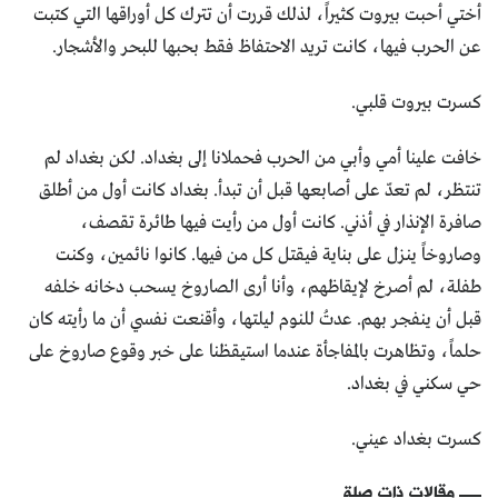
أختي أحبت بيروت كثيراً، لذلك قررت أن تترك كل أوراقها التي كتبت
عن الحرب فيها، كانت تريد الاحتفاظ فقط بحبها للبحر والأشجار.
كسرت بيروت قلبي.
خافت علينا أمي وأبي من الحرب فحملانا إلى بغداد. لكن بغداد لم
تنتظر، لم تعدّ على أصابعها قبل أن تبدأ. بغداد كانت أول من أطلق
صافرة الإنذار في أذني. كانت أول من رأيت فيها طائرة تقصف،
وصاروخاً ينزل على بناية فيقتل كل من فيها. كانوا نائمين، وكنت
طفلة، لم أصرخ لإيقاظهم، وأنا أرى الصاروخ يسحب دخانه خلفه
قبل أن ينفجر بهم. عدتُ للنوم ليلتها، وأقنعت نفسي أن ما رأيته كان
حلماً، وتظاهرت بالمفاجأة عندما استيقظنا على خبر وقوع صاروخ على
حي سكني في بغداد.
كسرت بغداد عيني.
مقالات ذات صلة