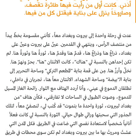
أذني. كانت أول من رأيت فيها طائرة تقصف،
وصاروخاً ينزل على بناية فيقتل كل من فيها.
عدت في رحلة واحدة إلى بيروت وبغداد معاً، كأنني مقسومة بخطّ يبدأ
من منتصف الرأس، وينتهي في القدمين. عينٌ على بيروت وعينٌ على
بغداد، ذراعٌ هنا وذراعٌ هنا، قدمٌ هنا وقدمٌ هنا، ثورةٌ هنا وثورةٌ هنا. لم
تكن إحداهن بالنسبة لي "هناك"، كانت الاثنتان "هنا". بحرٌ ونهرٌ هنا.
نخلٌ وأرزٌ هنا. مِن على قمة بناية "المطعم التركي" وساحة التحرير إلى
بناية الـ"بيضة" وساحة الشهداء. الاثنتان معاً هنا، تجريان في داخلي،
تطلقان الدموع في عيني، وأنا أردد الهتاف مع الثوار. رائحة الغاز المسيل
للدموع، وصوت الطبول في الساحات لا تفارقني، فكأن هتاف "من
بغداد لبيروت، ثورة واحدة ما بتموت" قد كُتب لي، لنصفيَّ معاً، لتلك
الجذور التي سحبتها ورائي طوال حياتي. الثورة بالنسبة لي كانت فعلاً
أنانياً شخصياً لاستعادة نفسي التي ضاعت في الطريق. فكل المدن التي
عشتُ ومررتُ بها ما بين بيروت وبغداد لم تكن سوى محطات في طريق