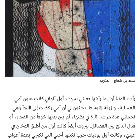
سعد بن شفاج - المغرب
رأيت الدنيا أول ما رأيتها بعيني بيروت. أول ألواني كانت عيون أمي
العسلية، و زرقة المتوسط. يحكون لي أن أمي ركضت إلى الملجأ وهي
تحملني عدة مرات، تارة في بطنها، ثم بين يديها خوفاً من انفجار، أو
قتال اندلع بين الفصائل. بيروت أيضاً كانت أول من أطلق الدخان في
عينيّ، وكانت أول يوميات حرب تكتبها أختي التي تكبرني بعدة أعوام.