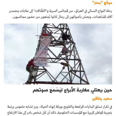
موقع "جمار"
رحلة النواح النسائي في العراق، من المجالس السرية و"الكَفّالات" إلى ملايات يحصدن
آلاف المشاهدات، ويصلن بأصواتهن إلى رجال كانوا يُمنعون من حضور مجالسهن..
حين يعتلي مغاربةٌ الأبراج ليُسْمَعَ صوتهم
سعيد ولفقير
في تكرار تسلق البنايات المرتفعة والتلويح بورقة إنهاء الحياة، يبرز تشابه ملموس يرتبط
بتجربة المواطن المريرة مع المؤسسات الحكومية. ذلك أن كل شخص بادر إلى هذا الارتفاع