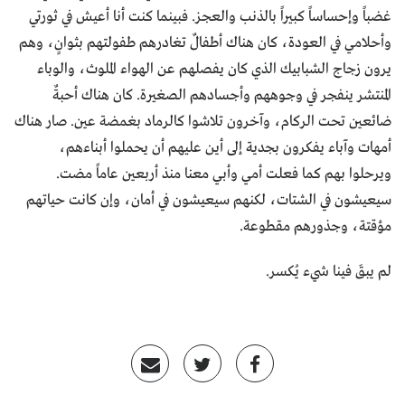
غضباً وإحساساً كبيراً بالذنب والعجز. فبينما كنت أنا أعيش في ثورتي
وأحلامي في العودة، كان هناك أطفالٌ تغادرهم طفولتهم بثوانٍ، وهم
يرون زجاج الشبابيك الذي كان يفصلهم عن الهواء الملوث، والوباء
المنتشر ينفجر في وجوههم وأجسادهم الصغيرة. كان هناك أحبةٌ
ضائعين تحت الركام، وآخرون تلاشوا كالرماد بغمضة عين. صار هناك
أمهات وآباء يفكرون بجدية إلى أين عليهم أن يحملوا أبناءهم،
ويرحلوا بهم كما فعلت أمي وأبي معنا منذ أربعين عاماً مضت.
سيعيشون في الشتات، لكنهم سيعيشون في أمان، وإن كانت حياتهم
مؤقتة، وجذورهم مقطوعة.
لم يبقَ فينا شيء يُكسر.