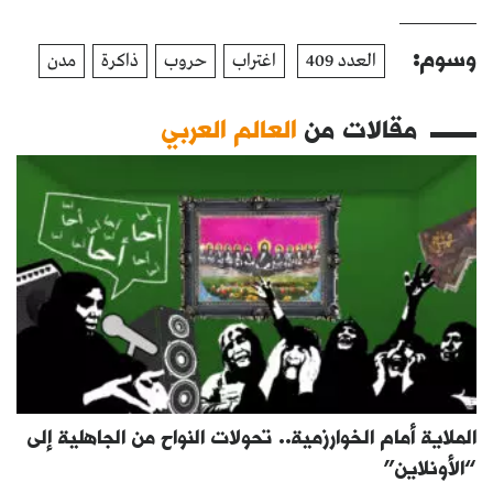
وسوم:
العدد 409
اغتراب
حروب
ذاكرة
مدن
مقالات من
العالم العربي
الملاية أمام الخوارزمية.. تحولات النواح من الجاهلية إلى
“الأونلاين”