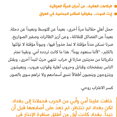
البكاءات العالية.. عن أحزان المرأة العراقية
إرث الموت.. جغرافيا المقابر الجماعية في العراق
حمل أهلي حقائبنا مرةً أخرى، بعيداً عن المتوسط وبعيداً عن دجلة.
بعيداً عن الفصائل المتقاتلة، وعن أزيز الطائرات وصفير الصواريخ.
صرنا نسكن مدناً مؤقتة لا نمدّ جذوراً فيها، وبيوتاً مؤقتة لا نؤثثها
بالكثير، "لأننا سنعود يوماً". هذا ما كانت تردده أمي. وبقينا نجتر
ذكرياتنا من مدينتين صارتا في خراب. تنتهي حربٌ لتبدأ أخرى، ويقتل
الناس بمفخخات وقنابل وحروب أهلية وقوارب هروب، ويعيشون
ويتزوجون وينجبون أطفالاً ننسى أسماءهم ولا نراهم سوى بالصور.
كسر الاغتراب روحي.
خافت علينا أمي وأبي من الحرب فحملانا إلى بغداد.
لكن بغداد لم تنتظر، لم تعدّ على أصابعها قبل أن
تبدأ. بغداد كانت أول من أطلق صافرة الإنذار في