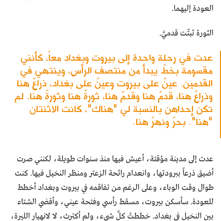
العودة إليهما.
الثورة ثبتّت قدميَّ.
عدت في رحلة واحدة إلى بيروت وبغداد معاً، كأنني
مقسومة بخطّ يبدأ من منتصف الرأس، وينتهي في
القدمين. عينٌ على بيروت وعينٌ على بغداد، ذراعٌ هنا
وذراعٌ هنا، قدمٌ هنا وقدمٌ هنا، ثورةٌ هنا وثورةٌ هنا. لم
تكن إحداهن بالنسبة لي "هناك"، كانت الاثنتان
"هنا". بحرٌ ونهرٌ هنا.
عدت إلى مدينة مؤقتة، أعيش فيها منذ سنوات طويلة، لكنني صرت
أضيق ذرعاً ببرودتها، وانعدام رائحة الزعتر ومنظر النخيل فيها. كنت
طوال وقت الوباء، وعلى الرغم من تفاقمه في بيروت وبغداد أخطط
للعودة. سأسكن بيروت، مسقط رأسي وفتحة عيني، وأقضي الشتاء
بين النخيل في بغداد. خططتُ كلَّ شيء، ولم أكترث، لا لانهيار الليرة،