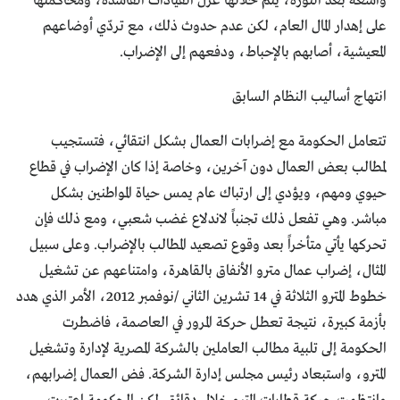
واسعة بعد الثورة، يتم خلالها عزل القيادات الفاسدة، ومحاكمتها
على إهدار المال العام، لكن عدم حدوث ذلك، مع تردّي أوضاعهم
المعيشية، أصابهم بالإحباط، ودفعهم إلى الإضراب.
انتهاج أساليب النظام السابق
تتعامل الحكومة مع إضرابات العمال بشكل انتقائي، فتستجيب
لمطالب بعض العمال دون آخرين، وخاصة إذا كان الإضراب في قطاع
حيوي ومهم، ويؤدي إلى ارتباك عام يمس حياة المواطنين بشكل
مباشر. وهي تفعل ذلك تجنباً لاندلاع غضب شعبي، ومع ذلك فإن
تحركها يأتي متأخراً بعد وقوع تصعيد المطالب بالإضراب. وعلى سبيل
المثال، إضراب عمال مترو الأنفاق بالقاهرة، وامتناعهم عن تشغيل
خطوط المترو الثلاثة في 14 تشرين الثاني /نوفمبر 2012، الأمر الذي هدد
بأزمة كبيرة، نتيجة تعطل حركة المرور في العاصمة، فاضطرت
الحكومة إلى تلبية مطالب العاملين بالشركة المصرية لإدارة وتشغيل
المترو، واستبعاد رئيس مجلس إدارة الشركة. فض العمال إضرابهم،