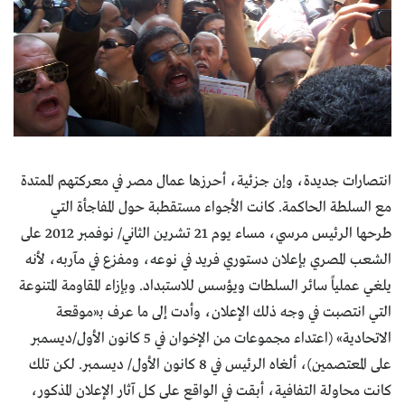
انتصارات جديدة، وإن جزئية، أحرزها عمال مصر في معركتهم الممتدة
مع السلطة الحاكمة. كانت الأجواء مستقطبة حول المفاجأة التي
طرحها الرئيس مرسي، مساء يوم 21 تشرين الثاني/ نوفمبر 2012 على
الشعب المصري بإعلان دستوري فريد في نوعه، ومفزع في مآربه، لأنه
يلغي عملياً سائر السلطات ويؤسس للاستبداد. وبإزاء المقاومة المتنوعة
التي انتصبت في وجه ذلك الإعلان، وأدت إلى ما عرف بـ«موقعة
الاتحادية» (اعتداء مجموعات من الإخوان في 5 كانون الأول/ديسمبر
على المعتصمين)، ألغاه الرئيس في 8 كانون الأول/ ديسمبر. لكن تلك
كانت محاولة التفافية، أبقت في الواقع على كل آثار الإعلان المذكور،