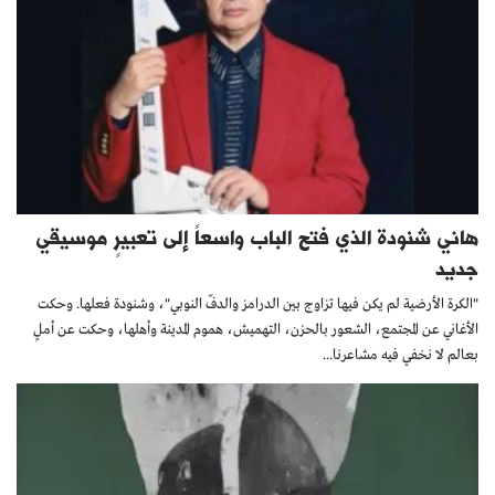
هاني شنودة الذي فتح الباب واسعاً إلى تعبيرٍ موسيقي
جديد
"الكرة الأرضية لم يكن فيها تزاوج بين الدرامز والدفّ النوبي"، وشنودة فعلها. وحكت
الأغاني عن المجتمع، الشعور بالحزن، التهميش، هموم المدينة وأهلها، وحكت عن أملٍ
بعالم لا نخفي فيه مشاعرنا...