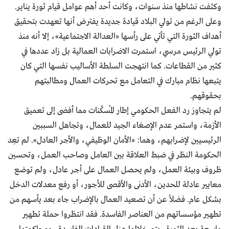
وكثفت نشاطها منذ سنوات، وكانت أحد أهم عوامل قيام ثورة يناير.
وعلى الرغم من تولي البلاد قيادة جديدة يفترض أنها تعهدت بتحقيق
أهداف الثورة التي تأتي على رأسها «العدالة الاجتماعية»، إلا أنه منذ
تولي الرئيس مرسي، استمرت الاضرابات العمالية بل زاد عددها في
كثير من القطاعات. كما انتهجت السلطة الأساليب نفسها التي كان
يتبعها نظام مبارك في التعامل مع تحركات العمال ومطالبتهم
بحقوقهم.
لم يتجاوز رد الفعل الحكومي إطار المُسكّنات مما أفضى إلى تعميق
الأزمة، واستمر عدم الإصغاء الجيد للعمال، وتجاهل السببين
الرئيسيين لإضرابهم، وهما: «الأمان الوظيفي، والأجر العادل». لم تعِد
الحكومة النظر في ضبط العلاقة بين العامل وصاحب العمل، وتحسين
ظروف وبيئة العمل، ولم يحصل العمال على أجر عادل، ولم توضع
معايير عادلة للحدين، الأدنى والأقصى للأجور، أو رفع معدلات الدخل
بشكل عام. فضلاً عن أن تصعيد العمال بالإضراب جاء بعد يأسهم من
تطهير مؤسساتهم من العناصر الفاسدة. فقد انتظروا حملة تطهير