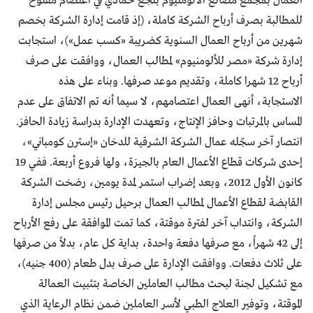
العمال بمجمع مصانع الألومنيوم بنجع حمادي في اعتصام مفتوح
للمطالبة بصرف أرباح الشركة كاملة، (إذ قامت إدارة الشركة بخصم
شهرين من أرباح العمال السنوية كضريبة «كسب عمل»)، استجابت
إدارة شركة «مصر للألومنيوم» لمطالب العمال، ووافقت على صرف
أرباح 12 شهرا كاملة، وتقديم موعد صرفها. وبناء على هذه
الاستجابة، أنهى العمال اعتصامهم، لا سيما أنه تم الاتفاق على عدم
المساس بالمرتبات وحافز الإنتاج، وتعهدت الإدارة بدراسة زيادة الحافز.
انتصار آخر سجّله عمال الشركة الشرقية للدخان «إسترن كومباني»،
إحدى شركات قطاع الأعمال العام بالجيزة، ولها فروع أربعة. ففي 19
كانون الأول 2012، وبعد إضراب استمر لمدة يومين، رضخت الشركة
القابضة لقطاع الأعمال لمطالب العمال برحيل رئيس مجلس إدارة
الشركة، وانتداب آخر لفترة موقتة، كما تمت الموافقة على رفع الأرباح
إلى 42 شهراً، مع صرفها دفعة واحدة، بداية كل عام، بدلاً من صرفها
على ثلاث دفعات. ووافقت الإدارة على صرف بدل طعام (400 جنيه)،
مع تشكيل لجنة لبحث مطالب العاملين الخاصة بتثبيت العمالة
الموقتة، وتوفير العلاج الطبي لأسر العاملين ضمن نظام الرعاية الذي