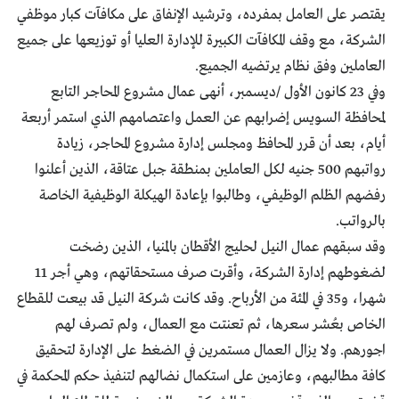
يقتصر على العامل بمفرده، وترشيد الإنفاق على مكافآت كبار موظفي
الشركة، مع وقف المكافآت الكبيرة للإدارة العليا أو توزيعها على جميع
العاملين وفق نظام يرتضيه الجميع.
وفي 23 كانون الأول /ديسمبر، أنهى عمال مشروع المحاجر التابع
لمحافظة السويس إضرابهم عن العمل واعتصامهم الذي استمر أربعة
أيام، بعد أن قرر المحافظ ومجلس إدارة مشروع المحاجر، زيادة
رواتبهم 500 جنيه لكل العاملين بمنطقة جبل عتاقة، الذين أعلنوا
رفضهم الظلم الوظيفي، وطالبوا بإعادة الهيكلة الوظيفية الخاصة
بالرواتب.
وقد سبقهم عمال النيل لحليج الأقطان بالمنيا، الذين رضخت
لضغوطهم إدارة الشركة، وأقرت صرف مستحقاتهم، وهي أجر 11
شهرا، و35 في المئة من الأرباح. وقد كانت شركة النيل قد بيعت للقطاع
الخاص بعُشر سعرها، ثم تعنتت مع العمال، ولم تصرف لهم
اجورهم. ولا يزال العمال مستمرين في الضغط على الإدارة لتحقيق
كافة مطالبهم، وعازمين على استكمال نضالهم لتنفيذ حكم المحكمة في