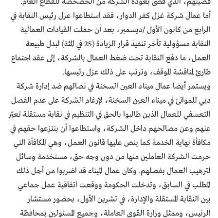
قضيتهم، الذي قضى بعودة الشركة من الخصخصة للقطاع العام.
أما عمال شركة غزل كفر الدوار، فقد استطاعوا عزل رئيس النقابة في
الرابع من كانون الأول /ديسمبر، بعد أن حملت القيادات العمالية
النقابة مسؤولية تأخر تنفيذ قرار الزيادة (25 في المئة) لبدل طبيعة
العمل، ما دفع النقابة تحت ضغط العمال بالشركة، إلى عقد اجتماع
طارئ لمناقشة الموقف، وترتب على ذلك عزل رئيسها.
ويستمر أيضا عمال ميناء العين السخنة في نضالهم ضد إدارة شركة
دبي للموانئ في ميناء العين السخنة، لإرغام الشركة على عدم الفصل
التعسفي للعمال الذين طالبوا بالحق في التنظيم في نقابة مستقلة تعبّر
عنهم وعن مصالحهم داخل الشركة، واستطاعوا أن ينتزعوا حقهم في
مكافأة نهاية الخدمة كما ينص عليها قانون العمل، وهي المكافأة التي
حرمت الشركة العاملين منها من دون وجه حق، مستخدمة وسائل
لترهيب العمال بفصلهم. وكان عمال الميناء قد اضربوا من أجل ذلك
المطلب في السابق، وتدخلت الحكومة ووقعت اتفاقية عمل جماعي
بين النقابة المستقلة والإدارة، في تشرين الأول، بحضور مستشار
الرئيس، وممثل وزارة القوى العاملة، وجميع المسئولين بمحافظة