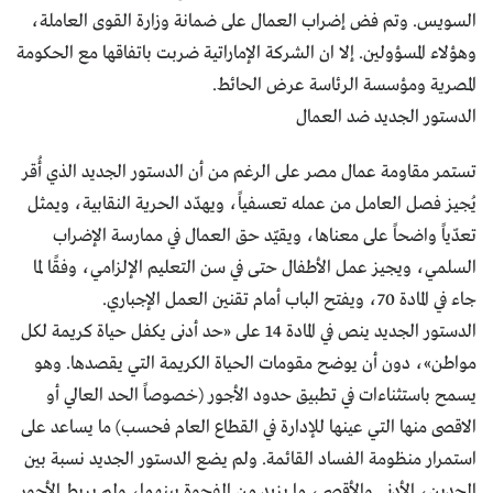
السويس. وتم فض إضراب العمال على ضمانة وزارة القوى العاملة،
وهؤلاء المسؤولين. إلا ان الشركة الإماراتية ضربت باتفاقها مع الحكومة
المصرية ومؤسسة الرئاسة عرض الحائط.
الدستور الجديد ضد العمال
تستمر مقاومة عمال مصر على الرغم من أن الدستور الجديد الذي أُقر
يُجيز فصل العامل من عمله تعسفياً، ويهدّد الحرية النقابية، ويمثل
تعدّياً واضحاً على معناها، ويقيّد حق العمال في ممارسة الإضراب
السلمي، ويجيز عمل الأطفال حتى في سن التعليم الإلزامي، وفقًا لما
جاء في المادة 70، ويفتح الباب أمام تقنين العمل الإجباري.
الدستور الجديد ينص في المادة 14 على «حد أدنى يكفل حياة كريمة لكل
مواطن»، دون أن يوضح مقومات الحياة الكريمة التي يقصدها. وهو
يسمح باستثناءات في تطبيق حدود الأجور (خصوصاً الحد العالي أو
الاقصى منها التي عينها للإدارة في القطاع العام فحسب) ما يساعد على
استمرار منظومة الفساد القائمة. ولم يضع الدستور الجديد نسبة بين
الحدين، الأدنى والأقصى، ما يزيد من الفجوة بينهما، ولم يربط الأجور