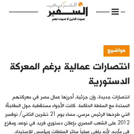
مواضيع
انتصارات عمالية برغم المعركة
الرئيسية
مواضيع
الدستورية
إفتتاحية
انتصارات جديدة، وإن جزئية، أحرزها عمال مصر في معركتهم
فكرة
الممتدة مع السلطة الحاكمة. كانت الأجواء مستقطبة حول المفاجأة
التي طرحها الرئيس مرسي، مساء يوم 21 تشرين الثاني/ نوفمبر
دفاتر
2012 على الشعب المصري بإعلان دستوري فريد في نوعه، ومفزع
بالصورة
في مآربه، لأنه يلغي عملياً سائر السلطات ويؤسس للاستبداد.