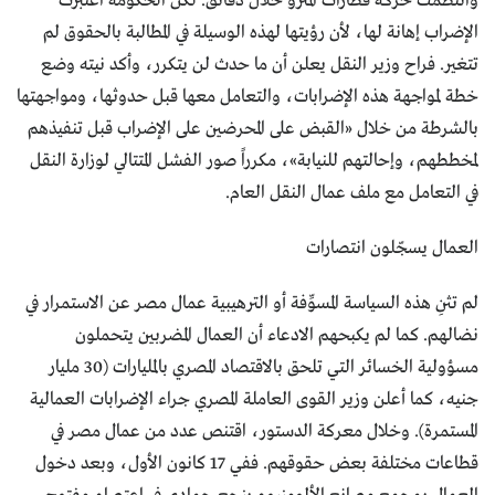
وانتظمت حركة قطارات المترو خلال دقائق. لكن الحكومة اعتبرت
الإضراب إهانة لها، لأن رؤيتها لهذه الوسيلة في المطالبة بالحقوق لم
تتغير. فراح وزير النقل يعلن أن ما حدث لن يتكرر، وأكد نيته وضع
خطة لمواجهة هذه الإضرابات، والتعامل معها قبل حدوثها، ومواجهتها
بالشرطة من خلال «القبض على المحرضين على الإضراب قبل تنفيذهم
لمخططهم، وإحالتهم للنيابة»، مكرراً صور الفشل المتتالي لوزارة النقل
في التعامل مع ملف عمال النقل العام.
العمال يسجّلون انتصارات
لم تثنِ هذه السياسة المسوِّفة أو الترهيبية عمال مصر عن الاستمرار في
نضالهم. كما لم يكبحهم الادعاء أن العمال المضربين يتحملون
مسؤولية الخسائر التي تلحق بالاقتصاد المصري بالمليارات (30 مليار
جنيه، كما أعلن وزير القوى العاملة المصري جراء الإضرابات العمالية
المستمرة). وخلال معركة الدستور، اقتنص عدد من عمال مصر في
قطاعات مختلفة بعض حقوقهم. ففي 17 كانون الأول، وبعد دخول