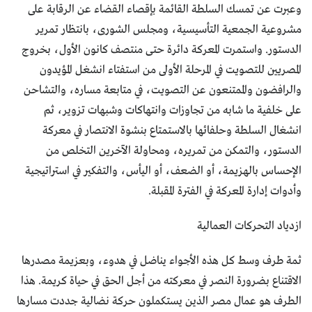
وعبرت عن تمسك السلطة القائمة بإقصاء القضاء عن الرقابة على
مشروعية الجمعية التأسيسية، ومجلس الشورى، بانتظار تمرير
الدستور. واستمرت المعركة دائرة حتى منتصف كانون الأول، بخروج
المصريين للتصويت في المرحلة الأولى من استفتاء انشغل المؤيدون
والرافضون والممتنعون عن التصويت، في متابعة مساره، والتشاحن
على خلفية ما شابه من تجاوزات وانتهاكات وشبهات تزوير، ثم
انشغال السلطة وحلفائها بالاستمتاع بنشوة الانتصار في معركة
الدستور، والتمكن من تمريره، ومحاولة الآخرين التخلص من
الإحساس بالهزيمة، أو الضعف، أو اليأس، والتفكير في استراتيجية
وأدوات إدارة المعركة في الفترة المقبلة.
ازدياد التحركات العمالية
ثمة طرف وسط كل هذه الأجواء يناضل في هدوء، وبعزيمة مصدرها
الاقتناع بضرورة النصر في معركته من أجل الحق في حياة كريمة. هذا
الطرف هو عمال مصر الذين يستكملون حركة نضالية جددت مسارها