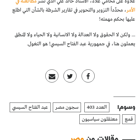
علاوة على محامي علاء، الاستاذ خالد علي الذي نشر
مطالعته في
الأمر
، محدِّداً التزوير والتحوير في تقارير الشرطة بالشأن التي اطلع
عليها بحكم مهمته!
... ولكن لا الحقوق ولا العدالة ولا الانسانية ولا الحياء ولا المنطق
يعملون هنا، في جمهورية عبد الفتاح السيسي! هو التغول.
وسوم:
العدد 403
سجون مصر
عبد الفتاح السيسي
قمع
معتقلون سياسيون
مقالات من
مصر