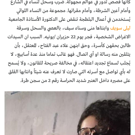
كأنها قصص تدور في عوالم مجهولة. ضرب وسحل لنساء في الشارع
وأمام أعين الشرطة، وأمام مقراتها. مجموعة من النساء اللواتي
يُستخدمن في أعمال البلطجة تنقض على الدكتورة الأستاذة الجامعية
ليلى سويف
وابنتاها منى وسناء سيف، بالعصي والسحل وسرقة
الاغراض الشخصية، فجر يوم 22 حزيران /يونيه. السبب ان السيدات
طالبن بحقهن كأسرة، وحق ابنهن علاء عبد الفتاح، المعتقل، بأن
يتلقين منه رسالة او أي اتصال. فهو غائب تماما منذ عدة أسابيع، لا
يُجلب لسماع تجديد اعتقاله، في مخالفة صريحة للقانون، ولا يُسمح
له بأي تواصل مع أسرته التي صارت لا تعرف عنه شيئاً وانتابها القلق
على مصيره داخل العنبر شديد الحراسة رقم 2 من سجن طرة.