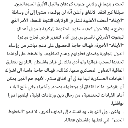
تحت رايتهما في ولايتي جنوب كردفان والنيل الأزرق السودانيتين.
سيلفا كير انتقد الاتفاق وأعلن أنّه لن يوقعه، مشيرا إلى أن وساطة
"الإيقاد" أعطت الأغلبية لمشار في الولايات المنتجة للنفط، الأمر الذي
يطرح سؤالا حول كيف ستقوم الحكومة المركزية بتمويل أعمالها.
المبعوث الأمريكي ناتسيوس يرى أنه، لتعزيز فرص نجاح مبادرة
"الأيقاد" الأخيرة، فهناك حاجة للحصول على دعم مباشر من رؤساء
الدول المجاورة وضمان تعاونهم وعدم تدخلهم، والضغط على أوغندا
تحديدا لسحب قواتها ولو أدى ذلك إلى قيام واشنطن بالتلويح بتعليق
اتفاقية التعاون العسكري معها. كذلك، فهناك حاجة ماسة الى اشراك
القيادات العسكرية الميدانية في أي اتفاق سلام، لأنهم هم الذين يمكن
أن يقوضوا ذلك الاتفاق أو يجعلونه يصمد. وأخيرا ينبغي فتح الباب
أمام القيادات المجتمعية، من رجال دين وزعامات قبلية، ليلعبوا دورا
توافقيا.
.. ولكن، وفي النهاية، وبالاستناد إلى تجارب أخرى، لا تبدو "الخطوط
الحمر" التي تعلنها واشنطن فعالة.