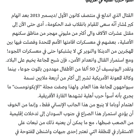
أسوأ حرب أهلية في أفريقيا
القتال الذي اندلع في منتصف كانون الأول /ديسمبر 2013 بعد اتهام
كير لمشار أنّه سعى للقيام بانقلاب ضد الحكومة، أدى حتى الآن إلى
مقتل عشرات الآلاف والى أكثر من مليوني مهجر من مناطق سكنهم
الأصلية، بعضهم في معسكرات اقامتها الأمم المتحدة وفصلت فيها بين
المهجّرين من الدينكا والنوير كي لا يشتبكوا حتى في معسكرات اللجوء!
ومع استمرار القتال وانعدام الأمن، فإن شبح المجاعة يخيم على البلاد.
وتقدر اليونيسيف أنّ 50 ألفا من الأطفال مهددون بالموت جوعا، بينما
وكالة المعونة الأمريكية تشير إلى أكثر من أربعة ملايين نسمة
سيواجهون المجاعة هذا العام. ولهذا وصفت مجلة "الإيكونومست" ما
يجري بأنه أسوأ حرب أهلية تشهدها القارة الأفريقية.
اهتمام أوباما لا ينبع من هذا الجانب الإنساني فقط، وإنما من الخوف
أن يؤدي استمرار هذا الصراع في جنوب السودان إلى تدخلات إقليمية
من الصعب ضبطها، مع ما يمكن أن يعنيه ذلك من تبعات على
الاستقرار في المنطقة التي تعتبر إحدى جبهات واشنطن المفتوحة في