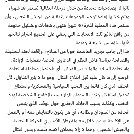
نائبا له بصلاحيات محددة من خلال مرحلة انتقالية تستمر 18 شهرا،
ويتم خلالها إعادة توحيد المجموعات المتقاتلة من الجيش الشعبي، وأن
تستمر هذه العملية لفترة 30 شهرا تنتهي بانتخابات وتشكيل حكومة
من واقع نتائج تلك الانتخابات التي ينبغي على الجميع احترام نتائجها
لأنها ستؤسس لشرعية جديدة.
هذا إلى جانب تجريد العاصمة جوبا من السلاح، وإقامة لجنة للحقيقة
والمصالحة برئاسة قاض للنظر في الدعاوى الخاصة بعمليات الإبادة،
واستعادة السلام والوئام بين القبائل.. أي باختصار محاولة استعادة
الوضع إلى ما كان عليه قبل اندلاع القتال.. وهو ما لا يثير التفاؤل، لأن
الحلف الذي كان قائما بين النخب السياسية والعسكرية واستطاع
تحقيق استقلال جنوب السودان انهار بسبب المطامح الشخصية لهذه
النخب، وكذلك بسبب الخلاف الجذري حول الموقف الذي ينبغي
اتخاذه من السودان ونظامه، أي هل يكون بالتعايش معه أم بالعمل
على الإطاحة به من خلال معاونة رفاق الأمس في الحركة الشعبية
والجيش الشعبي، وهما لا زالا يحملان الاسم نفسه ويسير القتال