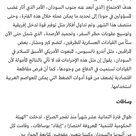
هدفَ الاجتماع (الذي أبعد عنه جنوب السودان، الأمر الذي أثار غضب
المسؤولين في جوبا) إلى تحديد ما يمكن عمله خلال هذه الفترة، وحتى
منتصف هذا الشهر. وتم تداول أفكار مثل توفير قوة تدخل إفريقية
وتوسيع عقوبات حظر السفر، وتجميد الأرصدة، الذي شمل حتى الآن
ستّاً من القيادات العسكرية للطرفين، لتضم كير ومشار.. بعض
المراقبين، مثل أندرو ناتسيوس، المبعوث الأمريكي الأسبق للسلام في
السودان، يقول إن مثل هذه الإجراءات قد لا تأتي بالنتائج المأمولة لأن
القيادات تستميت في الدفاع عن وجودها، كما أنّ فرض مقاطعة
اقتصادية يُضعف من قوة أدوات الضغط التي يمكن للعواصم الغربية
استخدامها.
وساطات
طوال فترة الثمانية عشر شهراً منذ تفجر الصراع، تدخلت "الهيئة
الحكومية للتنمية" المعروفة اختصارا بـ "إيقاد" بوساطات، وقامت كل
من أثيوبيا والسودان وكينيا بتعيين مفوضين لمتابعة الحوار بين