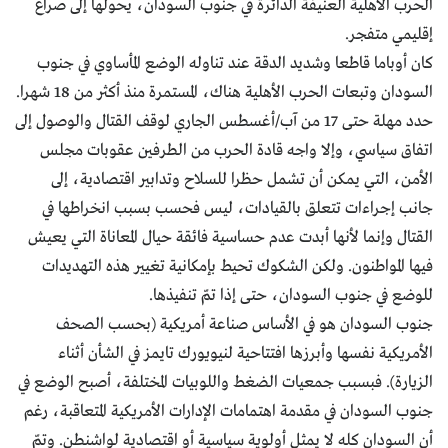
الحرب الأهلية العنيفة الدائرة في جنوب السودان، يحولها إلى صراع
إقليمي متفجر.
كان أوباما قاطعا وشديد الدقة عند تناوله الوضع المأساوي في جنوب
السودان وتبعات الحرب الأهلية هناك، المستمرة منذ أكثر من 18 شهرا.
حدد مهلة حتى 17 من آب/أغسطس الجاري لوقف القتال والوصول إلى
اتفاق سياسي، وإلا واجه قادة الحرب من الطرفين عقوبات مجلس
الأمن، التي يمكن أن تشمل حظرا للسلاح وتدابير اقتصادية، إلى
جانب إجراءات تتعلق بالقيادات، ليس فحسب بسبب انخراطها في
القتال وإنما لأنها أبدت عدم حساسية فائقة حيال المعاناة التي يعيش
فيها المواطنون. ولكن الشكوك تحيط بإمكانية تغيير هذه التهديدات
للوضع في جنوب السودان، حتى إذا تمّ تنفيذها.
جنوب السودان هو في الأساس صناعة أمريكية (بحسب الصحف
الأمريكية نفسها وأبرزها افتتاحية لنيويورك تايمز في الشأن أثناء
الزيارة). فبسبب جمعيات الضغط واللوبيات المختلفة، أصبح الوضع في
جنوب السودان في مقدمة اهتمامات الإدارات الأمريكية المتعاقبة، رغم
أن السودان كله لا يمثل أولوية سياسية أو اقتصادية لواشنطن. وتمّ