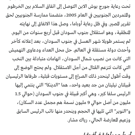
تحت رعاية جورج بوش الابن التوصل إلى اتفاق السلام بين الخرطوم
والمتمردين الجنوبيين في العام 2005، متضمنا ممارسة الجنوبيين لحق
تقرير المصير. وفي ظل رعاية أوباما، وصل هذا الاتفاق إلى نهايته
المنطقية، وهو استقلال جنوب السودان قبل أربع سنوات من اليوم.
لم يستمر طويلا شهر العسل في جنوب السودان، بعد إعلانه كآخر
وأحدث دولة مستقلة في العالم. حل محل العداء ودعاوى التهميش
التي كانت من نصيب شمال السودان، اتهامات متبادلة بين النخب
التي كانت تتزعم القتال من أجل الاستقلال. ولم يحتج الوضع إلى
وقت أطول لينحدر ذلك الصراع إلى مستويات قبَلية، طرفاها الرئيسيان
قبيلتان نيليتان من جد بعيد واحد، هما "الدينكا" التي ينتمي إليها
الرئيس سلفا كير، وهي أكبر قبيلة في جنوب السودان (حوالي 1.5
مليون من أصل حوالي 9 مليون نسمة هم مجمل عدد السكان)،
و"النوير" التي تليها في الحجم وينحدر منها نائب الرئيس السابق
وزعيم المعارضة الحالي، رياك مشار.