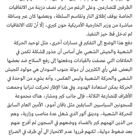
الطرفين المتصارعين. وعلى الرغم من إبرام نصف دزينة من الاتفاقيات
الخاصة بوقف إطلاق النار وتقاسم السلطة، وبعضها كان عبر وساطة
مباشرة من وزير الخارجية الأمريكية جون كيري، إلّا أنّ تلك الاتفاقيات
لم تدخل قط حيز التنفيذ.
دفع هذا الوضع إلى التفكير في مسارات أخرى، مثل توحيد الحركة
الشعبية والجيش الشعبي على أساس أن جذور المشكلة تكمن في
الخلافات التي عصفت بالقيادات ودفعتها إلى رفع السلاح ضد بعضها
البعض. ففي رأي الكثيرين أن دولة جنوب السودان هي مولود للجيش
الشعبي والحركة الشعبية وليس العكس، وأنه بشيء من الوحدة في
الحركة يمكن استعادة الهدوء. وفي هذا الإطار تحركت تنزانيا وجمعت
الأطراف المتصارعة الثلاثة، فإلى جانب كير ومشار، هناك مجموعة
المسجونين السياسيين السابقين مثل باقان أموم، الأمين العام السابق
للحركة الشعبية، ودينق ألور الذي شغل عدة مناصب وزارية، وهم
من الذين اتهمهم كير بالفساد ووضعهم في السجون ثم أفرج عنهم
بعد ضغوط دولية، لكنهم قرروا عدم الانحياز الى أي طرف في الصراع