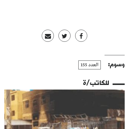
وسوم:
العدد 155
للكاتب/ة