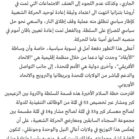
الجاري، وكذلك عدم اللجوء إلى العنف. الاجتماعات التي تمت في
أروشا بتنزانيا انتهت الى اعتماد وثيقة إعادة توحيد الحركة الشعبية
كإطار سياسي تنطلق منه عملية وقف إطلاق النار، والسعي نحو حل
سياسي للصراع على السلطة. وبالفعل تمت إعادة تعيين باقان أموم في
منصبه السابق أمينا عاما للحركة.
أعطى هذا التطور دفعة أمل في تسوية سياسية، خاصة وأن وساطة
"الأيقاد" وجدت لها دعما من خلال منظمة إقليمية هي "الاتحاد
الأفريقي"، وأخرى دولية هي الأمم المتحدة، إلى جانب التواصل
والدعم المباشر من الولايات المتحدة وبريطانيا والنرويج والاتحاد
الأوروبي.
اقترحت خطة السلام الأخيرة هذه قسمة للسلطة والثروة بين الزعيمين
كير ومشار عبر تخصيص 53 في المئة من الوظائف التنفيذية للدولة
لصالح معسكر كير و33 في المئة لصالح مشار و14 في المئة مقسمة بين
مجموعة السجناء السابقين ومعارضي الحركة الشعبية، على أن
يُعكَس هذا التوزيع في ولايات أعالي النيل والوحدة وجونقلي، لتكون
الغلبة لمشار وجماعته. وكذلك تثبيت كير في منصبه رئيسا وإعادة مشار