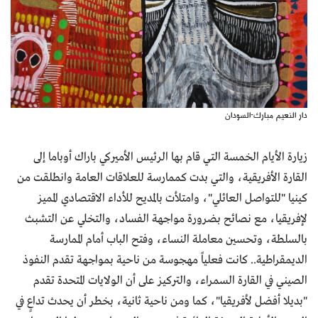
دار النعيم مبارك-السودان
زيارة الأيام الخمسة التي قام بها الرئيس الأميركي باراك أوباما إلى
القارة الأفريقية، والتي بدت كممارسة للعلاقات العامة وانطلقت من
كينيا "للتواصل العائلي"، وامتلأت بالمديح للأداء الاقتصادي المميز
لإفريقيا، مع نصائح بضرورة مواجهة الفساد، والتخلي عن التشبث
بالسلطة، وتحسين معاملة النساء، وفتح الباب أمام الممارسة
الديمقراطية.. كانت فعلياً مهجوسة من ناحية بمواجهة تقدم النفوذ
الصيني في القارة السمراء، والتركيز على أن الولايات المتحدة تقدم
"بديلا أفضل لأفريقيا"، كما ومن ناحية ثانية، بخطر أن يحدث تداعٍ في