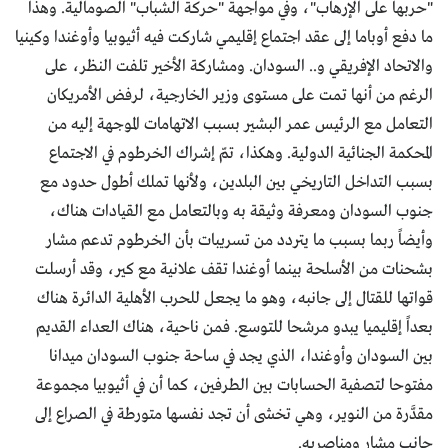
"حربها على الإرهاب"، وفي مواجهة "حركة الشباب" الصومالية. وهذا
ما دفع أوباما إلى عقد اجتماع إقليمي شاركت فيه أثيوبيا وأوغندا وكينيا
والاتحاد الإفريقي و.. السودان. ومشاركة الأخير تلفت النظر، على
الرغم من أنها تمت على مستوى وزير الخارجية، لرفض الأمريكان
التعامل مع الرئيس عمر البشير بسبب الاتهامات الموجهة إليه من
المحكمة الجنائية الدولية. وهكذا، تمّ إشراك الخرطوم في الاجتماع
بسبب التداخل التاريخي بين البلدين، ولأنها تملك أطول حدود مع
جنوب السودان ومعرفة وثيقة به وبالتعامل مع القيادات هناك،
وأيضاً ربما بسبب ما يتردد من تسريبات بأن الخرطوم تدعم مشار
بشحنات من الأسلحة بينما أوغندا تقف علانية مع كير، وقد أرسلت
قواتها للقتال إلى جانبه، وهو ما يجعل للحرب الأهلية الدائرة هناك
بعداً إقليميا يبدو مرشحا للتوسع. فمن ناحية، هناك العداء القديم
بين السودان وأوغندا، الذي يجد في ساحة جنوب السودان ميدانا
مفتوحا لتصفية الحسابات بين الطرفين، كما أن في أثيوبيا مجموعة
مقدَّرة من النوير، وهي تخشى أن تجد نفسها متورطة في الصراع إلى
جانب مشار ومناصريه.