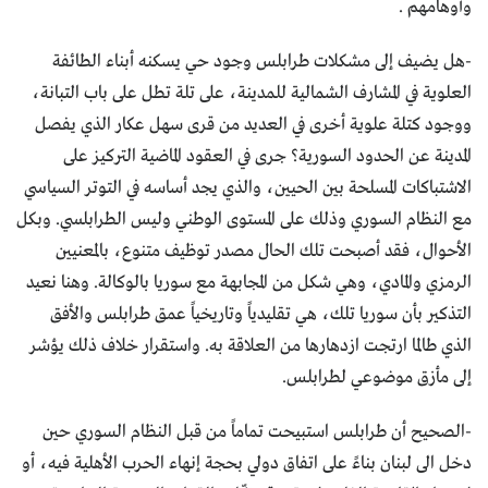
وأوهامهم .
-هل يضيف إلى مشكلات طرابلس وجود حي يسكنه أبناء الطائفة
العلوية في المشارف الشمالية للمدينة، على تلة تطل على باب التبانة،
ووجود كتلة علوية أخرى في العديد من قرى سهل عكار الذي يفصل
المدينة عن الحدود السورية؟ جرى في العقود الماضية التركيز على
الاشتباكات المسلحة بين الحيين، والذي يجد أساسه في التوتر السياسي
مع النظام السوري وذلك على المستوى الوطني وليس الطرابلسي. وبكل
الأحوال، فقد أصبحت تلك الحال مصدر توظيف متنوع، بالمعنيين
الرمزي والمادي، وهي شكل من المجابهة مع سوريا بالوكالة. وهنا نعيد
التذكير بأن سوريا تلك، هي تقليدياً وتاريخياً عمق طرابلس والأفق
الذي طالما ارتجت ازدهارها من العلاقة به. واستقرار خلاف ذلك يؤشر
إلى مأزق موضوعي لطرابلس.
-الصحيح أن طرابلس استبيحت تماماً من قبل النظام السوري حين
دخل الى لبنان بناءً على اتفاق دولي بحجة إنهاء الحرب الأهلية فيه، أو