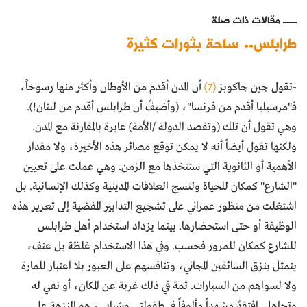
مقالات ذات صلة
طرابلس.. ساحة بثورات كثيرة
-تقول جين جاكوبز
(7)
أن المدن أقدم من الأوطان وأكثر منها رسوخاً،
فـ"مرسيليا أقدم من فرنسا"، (وأضيفُ أن طرابلس أقدم من لبنان!).
وهي تقول أن تلك (وتقصد الدولة /الأمة) عابرة بالمقارنة مع المدن.
ولكنها تقول أيضاً أنه لا يمكن توقع مصائر هذه الأخيرة، ولا مقدار
الأهمية أو الثانوية التي ستتخذها مع الزمن. وهي عملت على تعيين
"الشارع" كمكان للحياة ولنسج العلاقات المدينية وكذلك الإنسانية. بل
اشتغلت من منظور عمراني على تشجيع التدابير المفضية إلى تعزيز هذه
الوظيفة أو حتى استحضارها. بينما يزداد استخدام أهل طرابلس
للشارع كمكان للمرور فحسب. وفي هذا الاستخدام غلظة بل عنف،
يتمثل بنزق السائقين المجاني، وتنافسهم على العبور بلا اعتبار للمارة
ولا لسواهم من السيارات. ثمة في ذلك غربة عن المكان، أو نفي له
وتجاهل. افتقدُ مشهداً مألوفاً في طفولتي وشبابي، هو النزهة على