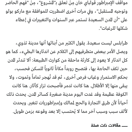
مواقف الإمبراطور قولباي خان مِنْ تعلق بـ"المشروع"، مِنْ "فهم الحاضر
وتوجيه المستقبل"، وفي مرات أخرى اضطررت للموافقة مع ماركو بولو
على "أن المدن السعيدة تستمر عبر السنوات والتغييرات في إعطاء
شكلها للرغبات".
طرابلس ليست سعيدة. يقول الكثير من أبنائها أنها مدينة تذوي،
ويصل الأمر ببعض متطرفيهم إلى الكلام عن اندثارها البطيء، كما هو
كل اندثار لا يعود إلى كارثة ماحقة من كوارث الطبيعة: ألا تندثر المدن
حين تكف الحاجة بها، فتصبح رويداً مكاناً ثانوياً للسكن فحسب،
بحكم الاستمرار وغياب فرص أخرى، ثم قد تُهجر تماماً وتموت، ولا
يبقى منها إلا الأطلال. هنا كانت تدمر فأصبحت تزار كآثار. هنا كانت
الكوفة عظيمة وقد غدت اليوم مدينة صغيرة كسائر المدن. يحدث ذلك
أحياناً لأن طرق التجارة والحج لممالك وإمبراطوريات تتغير. ويحدث
لألف سبب وسبب آخر مما لا يُحتسب إلا بعد وقوعه بزمن طويل.
مقالات ذات صلة