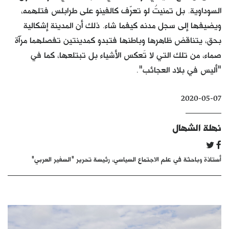
السوداوية. بل تمنيتُ لو تعرّف كالفينو على طرابلس فتلهمه،
كتّابنا
ويضيفها إلى سجل مدنه كيفما شاء. ذلك أن المدينة إشكالية
الأرشيف
بحق، يتناقض ظاهرها وباطنها فتبدو كمدينتين تفصلهما مرآة
صماء، من تلك التي لا تَعكس الأشياء بل تبتلعها، كما في
"أليس في بلاد العجائب".
2020-05-07
نهلة الشهال
أستاذة وباحثة في علم الاجتماع السياسي، رئيسة تحرير "السفير العربي"