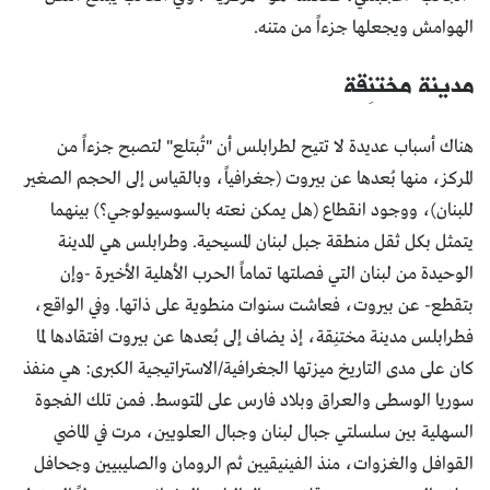
الهوامش ويجعلها جزءاً من متنه.
مدينة مختنِقة
هناك أسباب عديدة لا تتيح لطرابلس أن "تُبتلع" لتصبح جزءاً من
المركز، منها بُعدها عن بيروت (جغرافياً، وبالقياس إلى الحجم الصغير
للبنان)، ووجود انقطاع (هل يمكن نعته بالسوسيولوجي؟) بينهما
يتمثل بكل ثقل منطقة جبل لبنان المسيحية. وطرابلس هي المدينة
الوحيدة من لبنان التي فصلتها تماماً الحرب الأهلية الأخيرة -وإن
بتقطع- عن بيروت، فعاشت سنوات منطوية على ذاتها. وفي الواقع،
فطرابلس مدينة مختنِقة، إذ يضاف إلى بُعدها عن بيروت افتقادها لما
كان على مدى التاريخ ميزتها الجغرافية/الاستراتيجية الكبرى: هي منفذ
سوريا الوسطى والعراق وبلاد فارس على المتوسط. فمن تلك الفجوة
السهلية بين سلسلتي جبال لبنان وجبال العلويين، مرت في الماضي
القوافل والغزوات، منذ الفينيقيين ثم الرومان والصليبيين وجحافل