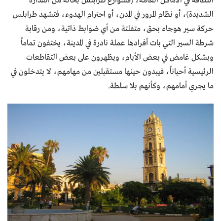
النظافة في الأماكن العامة، (فشوارع طرابلس بحالة من القذارة
الشديدة)، أو نظام المرور في المدن، أو احترام الهدوء، فتشهد طرابلس
حركة سير هوجاء بحق، متفلتة من أي ضوابط ذاتية، ومن رقابة
شرطة السير التي بات أفرادها عملة نادرة في المدينة، يختفون تماماً
وبشكل غامض في بعض الأيام، ويظهرون على بعض التقاطعات
الرئيسية أحياناً، فيبدون حينها مستقيلين من مهامهم، لا يتدخلون في
ما يجري أمامهم، وكأنهم بلا سلطة.