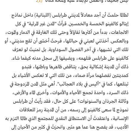
ليس جحيماً، والعمل للإبقاء عليه ولمنحه مكاناً"
(1)
.
لطالما حلمتُ أن أجد معادلاً لمدينتي طرابلس (اللبنانية) داخل نماذج
إيتالو كالفينو الخمسة والخمسين. قرأتُ "المدن غير المرئية" في كل
الاتجاهات، بدءاً من أكثرها تفاؤلاً وحتى تلك الغارقة في الدمار والموت،
وبالعكس. أخذتني لعبتي في حبائلها، فرحتُ أخشى أن تقع مدينتي، أو
تلك التي تشبهها، في آخر الفصول السوداوية. بل تمنيتُ لو تعرّف
كالفينو على طرابلس فتلهمه، ويضيفها إلى سجل مدنه كيفما شاء.
ذلك أن المدينة إشكالية بحق، يتناقض ظاهرها وباطنها، فتبدو
كمدينتين تفصلهما مرآة صماء، من تلك التي لا تعكس الأشياء بل
تبتلعها، كما في "أليس في بلاد العجائب". أهي مثل المدن المزدوجة في
ذلك السرد، واحدة تجمع الأحياء والأموات، وأخرى الماء والأرض،
وثالثة الجرذان والسنونوات؟ على كل حال، فقد رأيتُ أن طرابلس
نموذج لما سعى كالفينو إلى رسمه، من أن المدينة رمز للعلاقات
الإنسانية، واعتقدتُ أن الاستنطاق النقدي للمجتمع الذي طالما التزم به
الأديب، قد يفصح هنا عما هو مثير. وانحزتُ في كثير من الأحيان إلى