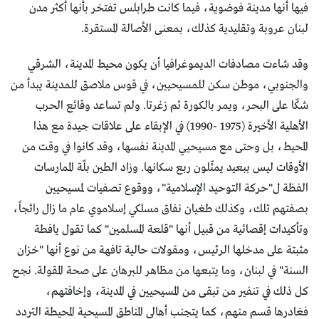
فيها أنها مدينة فوضوية، فيما كانت طرابلس تفتخر بأنها أكثر مدن
لبنان عروبة وتقليدية كذلك، بمعنى الأصالة المستقرة.
وقد شاءت مصادفات الديموغرافيا أن يكون محيط المدينة، الشرقي
والجنوبي، موطن سكن للمسيحيين، في قوس ملاصق للمدينة يبدأ من
شكّا على البحر، ويمر بالكورة ثم زغرتا. ولم تساعد وقائع الحرب
الأهلية الأخيرة (1975 -1990) في الإبقاء على علاقات جيدة مع هذا
المحيط، بل وحتى مع مسيحيي المدينة نفسها، وقد كانوا في وقت من
الأوقات ليس ببعيد يمثّلون ربع سكانها. وزاد الطين بلّة الممارسات
الفظة ل"حركة التوحيد الإسلامية"، ووقوع تصفيات لمسيحيين
بصفتهم تلك، وكذلك طغيان نفاق مسلكي إسلاموي عام ما زال رائجاً،
وتأكيدات إقصائية من قبيل أنها "قلعة المسلمين" كما تقول يافطة
مثبتة على مدخلها الرئيس، ومقولات حالية تافهة من نوع أنها "خزان
السنة" في لبنان، وما يتبعها من مظاهر للبرهان على صحة المقولة. نجح
كل ذلك في تنفير من تبقى من المسيحيين في المدينة، وإخافتهم،
فغادرها قسم منهم، كما يتجنب أهالي المناطق المسيحية المحيطة التردد