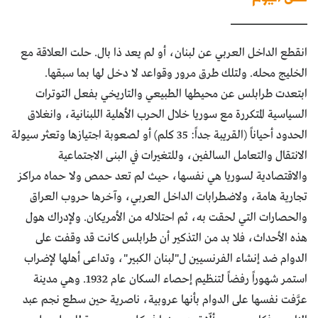
____________
انقطع الداخل العربي عن لبنان، أو لم يعد ذا بال. حلت العلاقة مع
الخليج محله. ولتلك طرق مرور وقواعد لا دخل لها بما سبقها.
ابتعدت طرابلس عن محيطها الطبيعي والتاريخي بفعل التوترات
السياسية المتكررة مع سوريا خلال الحرب الأهلية اللبنانية، وانغلاق
الحدود أحياناً (القريبة جداً: 35 كلم) أو لصعوبة اجتيازها وتعثر سيولة
الانتقال والتعامل السالفين، وللتغيرات في البنى الاجتماعية
والاقتصادية لسوريا هي نفسها، حيث لم تعد حمص ولا حماه مراكز
تجارية هامة، ولاضطرابات الداخل العربي، وآخرها حروب العراق
والحصارات التي لحقت به، ثم احتلاله من الأمريكان. ولإدراك هول
هذه الأحداث، فلا بد من التذكير أن طرابلس كانت قد وقفت على
الدوام ضد إنشاء الفرنسيين ل"لبنان الكبير"، وتداعى أهلها لإضراب
استمر شهوراً رفضاً لتنظيم إحصاء السكان عام 1932. وهي مدينة
عرَّفت نفسها على الدوام بأنها عروبية، ناصرية حين سطع نجم عبد