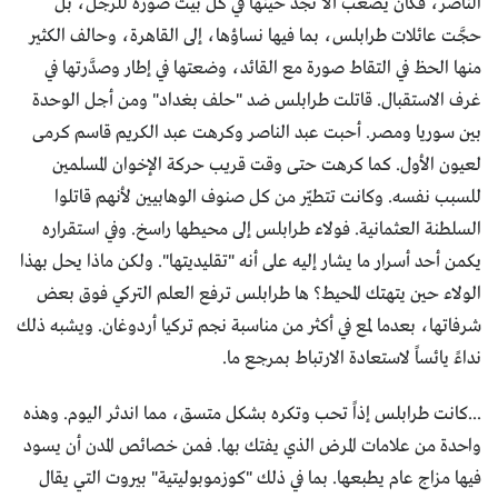
الناصر، فكان يصعب ألّا تجد حينها في كل بيت صورة للرجل، بل
حجَّت عائلات طرابلس، بما فيها نساؤها، إلى القاهرة، وحالف الكثير
منها الحظ في التقاط صورة مع القائد، وضعتها في إطار وصدَّرتها في
غرف الاستقبال. قاتلت طرابلس ضد "حلف بغداد" ومن أجل الوحدة
بين سوريا ومصر. أحبت عبد الناصر وكرهت عبد الكريم قاسم كرمى
لعيون الأول. كما كرهت حتى وقت قريب حركة الإخوان المسلمين
للسبب نفسه. وكانت تتطيّر من كل صنوف الوهابيين لأنهم قاتلوا
السلطنة العثمانية. فولاء طرابلس إلى محيطها راسخ. وفي استقراره
يكمن أحد أسرار ما يشار إليه على أنه "تقليديتها". ولكن ماذا يحل بهذا
الولاء حين يتهتك المحيط؟ ها طرابلس ترفع العلم التركي فوق بعض
شرفاتها، بعدما لمع في أكثر من مناسبة نجم تركيا أردوغان. ويشبه ذلك
نداءً يائساً لاستعادة الارتباط بمرجع ما.
...كانت طرابلس إذاً تحب وتكره بشكل متسق، مما اندثر اليوم. وهذه
واحدة من علامات المرض الذي يفتك بها. فمن خصائص المدن أن يسود
فيها مزاج عام يطبعها. بما في ذلك "كوزموبوليتية" بيروت التي يقال