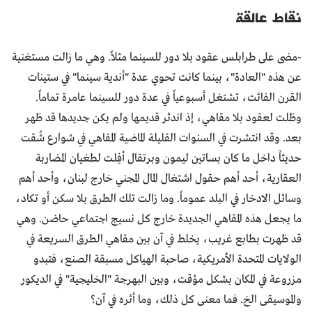
نقاط عالقة
-مضى على طرابلس عقود بلا دور للسينما مثلاً. وهي ما زالت مستغنية
عن هذه "العادة"، بينما كانت تحوي عدة "أندية سينما" في ستينات
القرن الفائت، تشتغل أسبوعياً في عدة دور للسينما عامرة تماماً.
وظلت لعقود بلا مقاهي، إذ اندثر قديمها ولم يكن جديدها قد ظهر
بعد. وقد انتشرت في السنوات القليلة الماضية المقاهي في شوارع شُقت
حديثاً داخل ما كان بساتين ليمون وبرتقال أفِلت لطغيان المضاربة
العقارية، أحد أهم حقول اشتغال المال المجني خارج لبنان، وأحد أهم
وسائل الادخار في البلد عموماً. وما زالت تلك الطرق بلا سكن أو تكاد،
ما يجعل هذه المقاهي الجديدة خارج كل نسيج اجتماعي حاضن. وهي
قد ظهرت بطابع غريب، يخلط في آن بين مقاهي الطرق السريعة في
الولايات المتحدة الأمريكية، صاحبة الهياكل مسبقة الصنع، فتبدو
مزروعة في المكان بشكل مؤقت، وبين البهرجة "الخليجية" في الديكور
والموسيقى الخ. فما معنى كل ذلك، وما أثره في آن؟