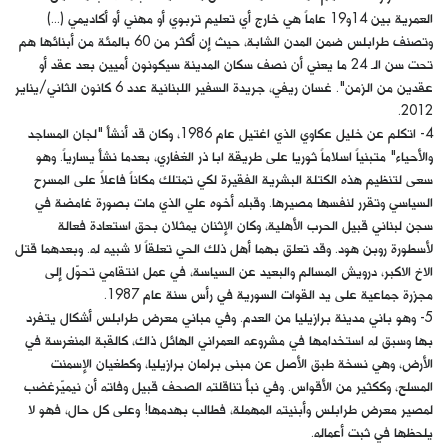
العمرية بين 14و19 عاماً هي خارج أي تعليم تربوي أو مهني أو أكاديمي (...)
وتصنف طرابلس ضمن المدن الشابة، حيث إن أكثر من 60 بالمئة من أبنائها هم
تحت سن الـ 24 ما يعني أن نصف سكان المدينة سيكونون أميين بعد عقد أو
عقدين من الزمن". غسان ريفي، جريدة السفير اللبنانية عدد 6 كانون الثاني/يناير
2012.
4- اتكلم عن خليل عكاوي الذي اغتيل عام 1986، وكان قد أنشأ "لجان المساجد
والأحياء" متبنياً اسلاماً ثوريا على طريقة ابا ذر الغفاري، بعدما نشأ يسارياً. وهو
سعى لتنظيم هذه الكتلة البشرية الفقيرة لكي تمتلك مكاناً فاعلاً على المسرح
السياسي وتقرر لنفسها مصيرها. وقبله أخوه علي الذي مات بصورة غامضة في
سجن لبناني قبيل الحرب الأهلية، وكان الإثنان يمثلان بحق استعادة فعالة
لأسطورة روبن هود. وقد تعلق بهما أهل ذلك الحي تعلقاً لا شبيه له. وبعدهما قتل
الاخ الاكبر، درويش المسالم والبعيد عن السياسة، في عمل انتقامي تحوّل إلى
مجزرة جماعية على يد القوات السورية في رأس سنة عام 1987.
5- وهو باني مدينة برازيليا من العدم. وفي مباني معرض طرابلس أشكال يتفرد
بها وسبق له استخدامها في مشروعه العمراني الهائل ذاك، كالقبة المنغرسة في
الأرض، وهي نسخة طبق الأصل عن مبنى برلمان برازيليا، وكطغيان الإسمنت
المسلح، وككثير من الأقواس. وفي نبأ تناقلته الصحف قبيل وفاته أن نيميّرغضب
لمصير معرض طرابلس وأبنيته المهملة، فطالب بهدمها! وعلى كل حال، فهو لا
يلحظها في ثبت أعماله.