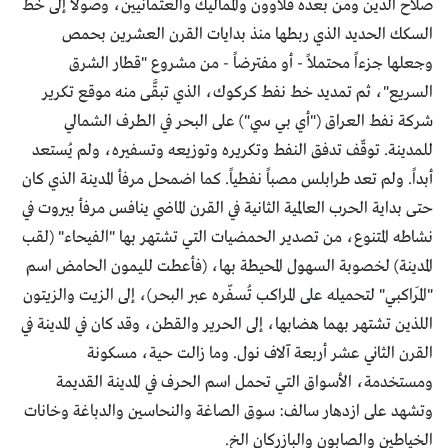
صلاح الدين ومن بعده قلاوون والمماليك والعثمانيين، وصولاً إلى خط
السكك الحديد الذي ربطها منذ بدايات القرن العشرين بحمص
وجعلها جزءاً محتملاً - أو مفترضاً - من مشروع "قطار الشرق
السريع"، ثم تمديد خط نفط كركوك، الذي تبقَّى منه موقع تكرير
شركة نفط العراق ("أي بي سي") على البحر في الطرف الشمالي
للمدينة. توقّف تدفق النفط وتكريره وتوزيعه وتسفيره، ولم يُستعد
أبداً. ولم تعد طرابلس مصباً نفطياً. كما اضمحل مرفأ المدينة الذي كان
حتى بداية الحرب العالمية الثانية في القرن الماضي ينافس مرفأ بيروت في
نشاطه المتنوع، من تصدير الحمضيات التي تشتهر بها "الفيحاء" (لقب
المدينة) لخصوبة السهول المحيطة بها، (فأعطت لليمون الحامض اسم
"المَراكبي" لتحميله على المراكب تُسفّره عبر البحر)، إلى الزيت والزيتون
اللذين تشتهر بهما هضابها، إلى الحرير والقطن، وقد كان في المدينة في
القرن الثاني عشر أربعة آلاف نول. وما زالت حية، مسكونة
ومستخدمة، الأسواق التي تحمل اسم الحرف في المدينة القديمة
وتشهد على ازدهار سالف: سوق الصاغة والنحاسين والدباغة وخانات
الخياطين والصابون والبازركان الخ.