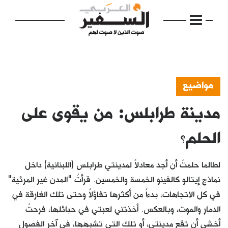
مواضيع
مدينة طرابلس: من يقوى على
الرئيسية
مواضيع
الحلم؟
إفتتاحية
لطالما حلمتُ أن أجد معادلاً لمدينتي طرابلس (اللبنانية) داخل
فكرة
نماذج إيتالو كالفينو الخمسة والخمسين. قرأتُ "المدن غير المرئية"
في كل الاتجاهات، بدءاً من أكثرها تفاؤلاً وحتى تلك الغارقة في
دفاتر
الدمار والموت، وبالعكس. أخذتني لعبتي في حبائلها، فرحتُ
بالصورة
أخشى أن تقع مدينتي، أو تلك التي تشبهها، في آخر الفصول