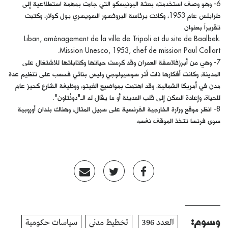
6- وهو وصف استخدمته بعثة اليونيسكو التي جاءت بمهمة استطلاعية إلى
طرابلس عام 1953، وكانت برئاسة البروفسور السويسري بول كولار، وكتبت
تقريراً بعنوان
Liban, aménagement de la ville de Tripoli et du site de Baalbek.
Mission Unesco, 1953, chef de mission Paul Collart.
7- وهي من أبرزفلاسفة العمران وقد كرست حياتها وكتاباتها للاشتغال على
المدينة، وكانت أفكارها ذات أثر سوسيولوجي وليس بنائي فحسب على تنظيم عدة
مدن في أمريكا الشمالية، وقد اهتمت بمواضيع الغيتو، ووظيفة الشارع كحيز عام
للحياة، وإعادة السكن إلى قلب المدينة أو ما يقال له الـ"دونْتاون".
8- انظر موقع وزارة الخارجية الفرنسية على سبيل المثال، وهناك بلدان أوروبية
سوى فرنسا تتخذ الموقف نفسه.
وسوم:
العدد 396
تخطيط مدني
سياسات حكومية