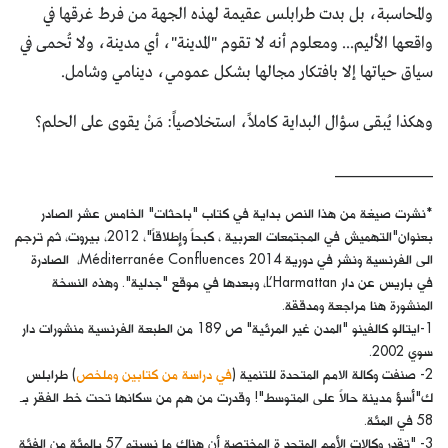
والمحاسبة، بل بدت طرابلس عقيمة لهذه الجهة من فرط غرقها في
واقعها الأليم... ومعلوم أنه لا تقوم "المدينة"، أي مدينة، ولا تُحمى في
سياق حياتها إلا بافتكار مجالها بشكل عمومي، دينامي وشامل.
وهكذا يُبقى سؤال البداية كاملاً، استخلاصياً: مَنْ يقوى على الحلم؟
______________
*نشرت صيغة من هذا النص بداية في كتاب "باحثات" الخامس عشر الصادر
بعنوان"التهميش في المجتمعات العربية ، كبحاً وإطلاقاً"، 2012، بيروت، ثم ترجم
الى الفرنسية ونشر في دورية 2014 Méditerranée Confluences، الصادرة
في باريس عن دار L’Harmattan، وبعدها في موقع "جدلية". وهذه النسخة
المنشورة هنا مراجعة ومدققة.
1-ايتالو كالفينو "المدن غير المرئية" ص 189 من الطبعة الفرنسية منشورات دار
سوي 2002.
2- صنفت وكالة الامم المتحدة للتنمية (
في دراسة من كتابين وملخص
) طرابلس
ك"أسؤ مدينة حالاً على المتوسط"! وقدرت من هم من سكانها تحت خط الفقر بـ
58 في المئة.
3- "تقدر وكالات الأمم المتحد ة المختصة أن هناك ما نسبته 57 بالمئة من الفئة