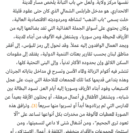
نفسها مركز ولاية. ولعل حي باب التبانة يلخص مسار المدينة
الانحداري. هو مدخل طرابلس الشمالي الذي كان حتى عقود قليلة
خلت يسمى "باب الذهب" لنشاطه ومردوديته الاقتصادية العالية،
وكان يحتوي على أسواق الجملة الغذائية التي تفد بضائعها إليه من
الأرياف المحيطة ومن سوريا، ويشتغل فيه الألوف من أبناء المدينة،
ويجد العمال الوافدون إليه عملاً. وقد تحول إلى رمز للبؤس، إلى أفقر
مناطق لبنان بحسب تقارير بعثات التنمية الدولية، يفتقد إلى مقومات
السكن اللائق وإن بحدوده الأكثر تدنياً، وإلى البنى التحتية كلها،
تنتشر فيه أكوام الزبالة والماء الآسن وتسرح في مداخل بناياته الجرذان.
وهذه يتداعى قديمها كما تلك المجمعات المتلاحقة التي بنيت على عجل
لاستيعاب وفود أبناء الأرياف وسوريا إليه أيام العز. تسود البطالة بين
شبابه، ويشتغل الأطفال في أعمال مرهقة، أو يحتلون الأزقة بعيداً عن
المدارس التي لم يرتادوها أبداً أو تسربوا منها سريعاً
(3)
. وترافق هذه
الصورة المعطيات المألوفة من مخدرات بكل أنواعها تساعد على "ألّا
تعود ترى الجحيم"، ومن أشغال شتى لا داعي لتسميتها، ومن
استئجار المجموعات والأفراد منخفض الكلفة في أعمال الاستزلام، أو