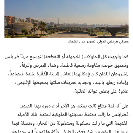
معرض طرابلس الدولي. تصوير عدن الشهال
كما واجهت كل المحاولات (الخجولة أو المتقطعة) لتوسيع مرفأ طرابلس
وتعميق حوضه مقاومة رسمية قاطعة. وهما، المعرض والمرفأ،
المشروعان اللذان كان بإمكانهما إنعاش المدينة المُفقَرة بشدة اقتصادياً،
وإعادة ربطها بالبلد، وتجديد تعريفات صلتها بمحيطها الإقليمي،
علاوة على بعض عوائد العالمية.
على أنه ثمة قطاع ثالث يمكنه هو الآخر أداء دوره بهذا الصدد.
فطرابلس ما زالت تحتفظ بمدينتها المملوكية الممتدة. تلك الأحياء
القديمة التي ما زالت مسكونة ومشغولة من التجار، ومتصلة فيما
بينها على الرغم من شق بعض الطرق.. وأكثرها تدميراً لنسيجها هو