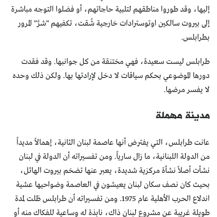
إليها، وقد طوروا مناطقهم لتلبية حاجاتهم، أو فضلوا التوجه مباشرة
إلى بيروت سالكين اوتوسترادات خارجية شُقت، تكفيهم "شرَّ" المرور
بطرابلس.
طرابلس ليست سعيدة، فهي مختنقة من كل جوانبها. وقد فقدت
دورها الموضوعي بحكم سياقات لا دخل لإرادتها بها. ولكن ذلك وحده
لا يفسر مرضها.
مدينة مهملة
عانت طرابلس، التي يفترض أنها عاصمة لبنان الثانية، إهمالاً مديداً
من الدولة اللبنانية، ما زال سارياً. ومن تفسيراته أن الدولة في لبنان
نشأت أصلاً نشأة مركزية شديدة، يعبر عنها تضخم بيروت الهائل،
بحيث كان نصف سكان لبنان يعيشون في العاصمة وضواحيها عشية
اندلاع الحرب الأهلية عام 1975. ومن تفسيراته أن طرابلس ظلت لمدة
طويلة غريبة عن مشروع لبنان ذاك، نابذة له وساعية للفكاك منه أو