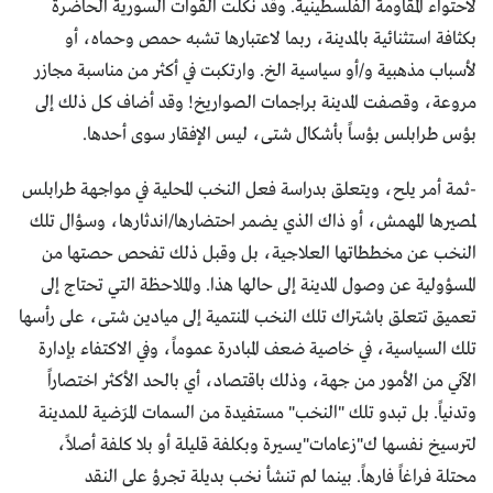
لاحتواء المقاومة الفلسطينية. وقد نكّلت القوات السورية الحاضرة
بكثافة استثنائية بالمدينة، ربما لاعتبارها تشبه حمص وحماه، أو
لأسباب مذهبية و/أو سياسية الخ. وارتكبت في أكثر من مناسبة مجازر
مروعة، وقصفت المدينة براجمات الصواريخ! وقد أضاف كل ذلك إلى
بؤس طرابلس بؤساً بأشكال شتى، ليس الإفقار سوى أحدها.
-ثمة أمر يلح، ويتعلق بدراسة فعل النخب المحلية في مواجهة طرابلس
لمصيرها المهمش، أو ذاك الذي يضمر احتضارها/اندثارها، وسؤال تلك
النخب عن مخططاتها العلاجية، بل وقبل ذلك تفحص حصتها من
المسؤولية عن وصول المدينة إلى حالها هذا. والملاحظة التي تحتاج إلى
تعميق تتعلق باشتراك تلك النخب المنتمية إلى ميادين شتى، على رأسها
تلك السياسية، في خاصية ضعف المبادرة عموماً، وفي الاكتفاء بإدارة
الآني من الأمور من جهة، وذلك باقتصاد، أي بالحد الأكثر اختصاراً
وتدنياً. بل تبدو تلك "النخب" مستفيدة من السمات المرَضية للمدينة
لترسيخ نفسها ك"زعامات"يسيرة وبكلفة قليلة أو بلا كلفة أصلاً،
محتلة فراغاً فارهاً. بينما لم تنشأ نخب بديلة تجرؤ على النقد