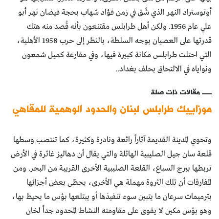
أوتوستراد النهر الذي شُق في زمن فؤاد شهاب بحجة فيضان نهر أبو
علي عام 1956. ولكن أهل طرابلس مقتنعون بأنه قُصد منه هتك
قدرتها على العصيان بوجه السلطة، بالنظر إلى حرب 1958 الأهلية،
التي احتلت طرابلس مكانة كبيرة فيها، وفي مقارعة كميل شمعون
ونواياه في الالتحاق بحلف بغداد..
مقالات ذات صلة
موزاييك طرابلس لبنان والحدود الوهمية للمقاهي
وتحوي المدينة القديمة آثاراً رائعة ونادرة وكثيرة، كما تنتصب وسطها
قلعة سان جيل الصليبية الهائلة والتي يقال أن دهاليز غائرة في الأرض
تربطها ببرج السباع، القلعة الصليبية الأخرى القريبة من البحر. ومن
المفارقات أن تلك الثروة مهملة هي الأخرى، يحظى بعض أجزائها
بترميمات سرعان ما يتبين سوء تنفيذها أو يبتلعها بؤس ما يحيط بها،
وهو بؤس مكين لا يقوى على مقاومته النشاط المحدود جداً لخان