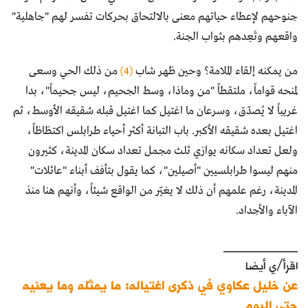
جنوحهم لإعطاء حياتهم معنى بالالتحاق بحركات تفسر لهم "جاهلية"
واقعهم وتَعِدهم بثواب الجنة.
من يمكنه إلقاء الملامة؟ وحين ظهر شاب
(4)
من ذلك الحي وسعى
لمنحه قواماً، ملتقطاً "من وماذا، وسط الجحيم، ليس جحيماً"، بدا
غريباً لا يُصدّق، وسرعان ما اغتيل كما اغتيل قبله شقيقه الأوسط، ثم
اغتيل بعده شقيقه الأكبر. باب التبانة أكثر أحياء طرابلس اكتظاظاً،
ولعل تعداد سكانه يوازي ثلث مجمل تعداد سكان المدينة، كثيرون
منهم ليسوا طرابلسيين "أصيلين"، كما يقول بتأفف أبناء "عائلات"
المدينة، رغم علمهم أن ذلك لا يغيّر من الواقع شيئاً، وأنهم هنا منذ
الآباء والأجداد.
____________
اقرأ/ي أيضا
عن خليل عكاوي في ذكرى اغتياله: ما يمثله وما يعنيه
حتى اليوم