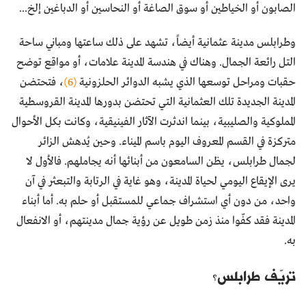
الصابون أو الخياطين أو سوق الصاغة أو النحاسين أو الدباغين إلخ...
وطرابلس مدينة عثمانية أيضاً، تشهد على ذلك ساعتها ومباني ساحة
التل رائعة الجمال. وهناك في هندسة المدينة علامات، أو مواقع توضح
حقبات ومراحل توسعها الذي يشبه الدوائر الحلزونية
(6)
، فتحتضن
المدينة الجديدة تلك العثمانية التي تحتضن بدورها المدينة القروسطية
المملوكية والصليبية، بينما اندثرت الآثار الفينيقية، وكانت بكل الأحوال
متركزة في القسم المعروف اليوم باسم الميناء. وحين يُدهش الزائر
لجمال طرابلس، يظن السامعون من أبنائها أنه يجاملهم. فالأول لا
يرى الإيقاع اليومي لحياة المدينة، وهو غاية في الرتابة والتبعثر في آن
واحد، من دون أي استشراف جماعي للمستقبل أو حلم به. أما أبناء
المدينة فقد كفّوا منذ زمن طويل عن رؤية جمال مدينتهم، أو الانفعال
به.
تريّف طرابلس؟