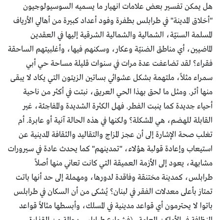
هل يمكن تفسير بعض علامات انهيار ما يسميه السوسيولوجيون
"أخلاق المدينة" في طرابلس بطفرة وفود أعداد كبيرة من أهالي الأرياف
المسلمة السنيّة، الشمالية والشمالية الشرقية إليها في العقدين
الماضيين، أي مناطق الضنيّة وعكار، وسكنهم فيها، وأغلبيتهم الساحقة
فقراء؟ لقد تضاعفت عدة مرات في سنوات قليلة مساحة حي أبي
سمراء مثلاً، ملتهمة بشكل عشوائي بساتين الزيتون التي يكاد لا يبقى
منها أثر. ومثل ما لحق بهذا الحي العريق، نبتت في أكثر من ناحية
أحياء جديدة كما ينبت الفطر. فهل الكثرة الشديدة والمفاجئة، غير
القابلة للهضم، هي المشكلة؟ ولكنها في هذه الحالة آنية أو عابرة. أم
تغلب صحة الإشارة إلى أن عجز المزاج والتقاليد والثقافة المدينية عن
استيعاب وإعادة قولبة هؤلاء، "تمدينهم" كما يحدث عادة في سيرورات
مشابهة، يعود إلى الأزمة العميقة التي كانت تعاني منها أصلاً
طرابلس، كمدينة مختنقة وفاقدة لدورها، ومهملة إلى حد أنها باتت
تمتاز بأعلى معدلات الفقر في لبنان؟ يُشكى من أن السكان في طرابلس
باتوا لا يحترمون أي قواعد مدينية في المسلك، وأبسطها مثالاً قواعد