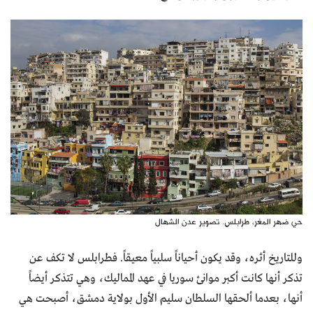
حي ضهر المغر، طرابلس. تصوير عدن الشهال
وللتاريخ أثره، وقد يكون أحياناً سلبياً معيقاً. فطرابلس لا تكف عن
تذكر أنها كانت أكبر موانئ سوريا في عهد المماليك، وهي تتذكر أيضاً
أنها، بعدما ألحقها السلطان سليم الأول بولاية دمشق، أصبحت هي