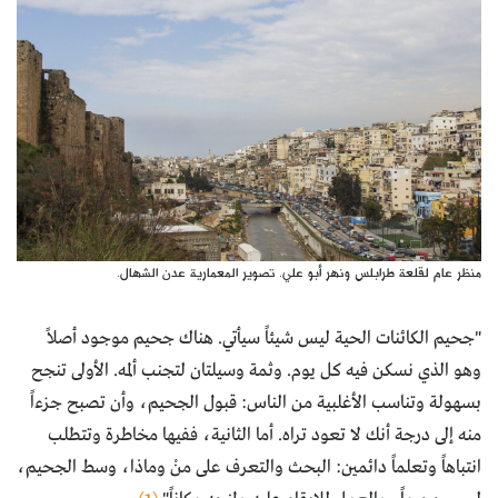
منظر عام لقلعة طرابلس ونهر أبو علي. تصوير المعمارية عدن الشهال.
"جحيم الكائنات الحية ليس شيئاً سيأتي. هناك جحيم موجود أصلاً
وهو الذي نسكن فيه كل يوم. وثمة وسيلتان لتجنب ألمه. الأولى تنجح
بسهولة وتناسب الأغلبية من الناس: قبول الجحيم، وأن تصبح جزءاً
منه إلى درجة أنك لا تعود تراه. أما الثانية، ففيها مخاطرة وتتطلب
انتباهاً وتعلماً دائمين: البحث والتعرف على منْ وماذا، وسط الجحيم،