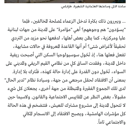
ساحة التل وساعتها العثمانية الشهيرة، طرابلس.
... ويبررون ذلك بكثرة تدخل الزعماء لمصلحة المخالفين، فلِما
"يسوّدون" هم وجوههم؟ أهي "مؤامرة" على المدينة من جهات لبنانية
عليا ومركزية، كما يظن بعض أهلها، لدفعها نحو مزيد من التردي
تحقيقاً لأغراض شتى؟ أم أنها القاعدة المعروفة في حالات مشابهة،
تفعل فعلها هنا، إذ تَحُول سوسيولوجيا السكن التي أصبحت ريفية
داخل المدينة، وفقدت اتساق كلٍ من نظامي القيم الريفي والمديني على
السواء، تَحُول دون القدرة على إدارة حالة كهذه، فتُترك بلا إدارة.
بمعنى أن الافتقاد لحقل مرجعي من جهة، وسيادة نظام "تدبر الحال"
لدى تلك الجموع الفقيرة والمتبطلة من جهة أخرى، يجعلان كل شيء
مقبولاً، بغض النظر عن المقاييس الاجتماعية والقانون. ولاسيما حين
لا تتحول المدينة إلى مشروع مشترك للعيش، فتتضخم في هذه الحالة
كل مؤشرات الهامشية، ويصبح الافتقاد إلى الانسجام المكاني
والاجتماعي تاماً.