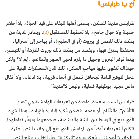
آخ يا طرابلس!
طرابلس مدينة للسكن، يسعى أهلها للبقاء على قيد الحياة، بلا أحلام
جميلة ولا خيال جامح، بلا تخطيط للمستقبل
(2)
. ويغادر المدينة من
يمكنه ذلك للعمل في بيروت (أو في الخليج)، أو يهاجر إلى أستراليا،
محتفظاً بمنزل فيها، ويقصد من يمكنه ذلك بيروت للنزهة أو للتبضع،
بينما توفر البترون وجبيل ما يلزم لمحبي السهر والمطاعم... لِمَ لا؟ ولكن
حينذاك تتفوق عليها مهاجع السكن، تلك المدن/المعسكرات المبنية على
عجل لتوفير المنامة لجحافل تعمل في أنحاء قريبة، بلا ادعاء، ولا أثقال
ماضٍ مجيد. بوظيفية فعلية، وليس كـ"مدينة".
طرابلس ليست سعيدة. واحدة من تعريفات الهامشية هي "عدم
التأقلم". والتأقلم ـ أو عدمه ـ يتضمن فكرة المبادرة /الإرادة، هذا الشيء
الذي يقع في الوسط بين البنية والدينامية، فيجمعهما ويوفّر تفاعلهما.
تتكلم التعريفات أيضاً عن الهامش الذي يقع إلى جانب النص. فكرة
"الجانب" أعجبتني، فعكسه هو "المركزية". وفي الغالب يبتلع النص