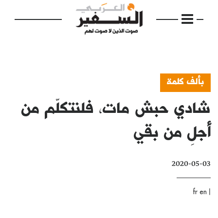
بألف كلمة
شادي حبش مات، فلنتكلّم من
الرئيسية
مواضيع
أجلِ من بقي
إفتتاحية
2020-05-03
فكرة
دفاتر
|
fr
en
بالصورة