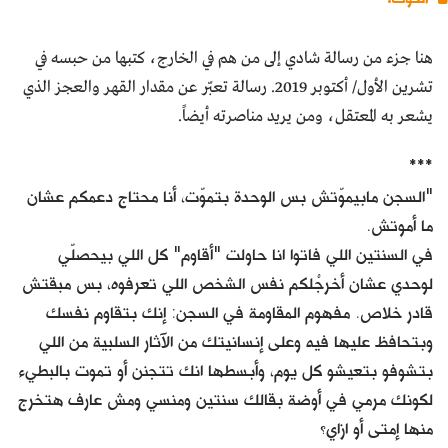
هنا جزء من رسالة شادي إلى من هم في الخارج، كتبها من حبسه في
تشرين الأول/ أكتوبر 2019. رسالة تعبّر عن مقدار القهر والعجز الذي
يشعر به المعتقل، ومن يريد مناصرته أيضاً.
***
"السجن مابيموّتش بس الوحدة بتموّت، أنا محتاج دعمكم عشان
ما أموتش.
في السنتين اللي فاتوا انا حاولت "أقاوم" كل اللي بيحصلّي
لوحدي عشان أخرجْلكم نفس الشخص اللي تعرفوه، بس مبقتش
قادر خلاص. مفهوم المقاومة في السجن: إنك بتقاوم نفسك
وبتحافظ عليها فيه وعلى إنسانيتك من الآثار السلبية من اللي
بتشوفو بتعيشو كل يوم، وأبسطها انك تتجنن أو تموت بالبطيء
لكونك مرمي في أوضة بقالك سنتين ومنسي ومش عارف هتخرج
منها إمتى أو ازاي؟