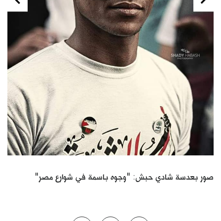
Next
Previous
صور بعدسة شادي حبش: "وجوه باسمة في شوارع مصر"