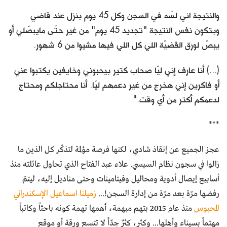
والنتيجة اني لسّه في السجن وكل 45 يوم بنزل عند قاضي
وبتكون نفس النتيجة "تجديد 45 يوم" من غير حتّى مايبصّلي أو
يبصّ لورق القضيّة اللي كل اللي فيها مشيوا من 6 شهور.
(...) أنا عارف إني ليّا صحاب كتير بيحبوني وخايفين يكتبوا عني
أو فاكرين إني هخرج من غير دعمهم ليّا. أنا محتاجلكم ومحتاج
لدعمكم أكتر من أي وقت."
***
عجز الجميع عن إنقاذ شادي، لكنها فرصة مؤلمة لتذكّر كل الذين ما
زالوا في سجون نظام السيسي. علاء عبد الفتاح الذي تحاول عائلته منذ
أسابيع إيصال أدوية ومحاليل وفيتامينات وحتى مناديل إليه، ليتمّ
رفضها مرّة بعد مرّة من إدارة السجن!...
زميلنا اسماعيل الإسكندراني
المحبوس
منذ عام 2015 بتهم مبهمة، أهمها تهمة كونه باحثاً وكاتباً
مهتماً بسيناء وأهلها... وكثر، كثرٌ جدّاً لا تتسع ورقة أو موقع