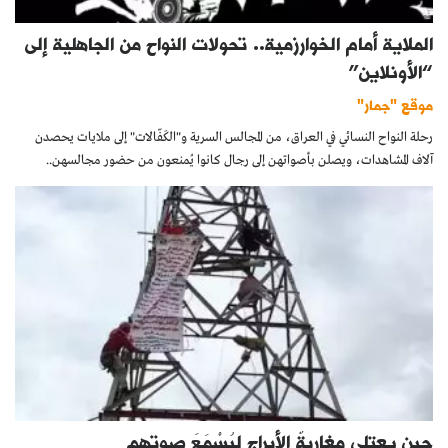
الملاية أمام الخوارزمية.. تحولات النواح من الجاهلية إلى
“الأونلاين”
موقع "جمار"
رحلة النواح النسائي في العراق، من المجالس السرية و"الكَفّالات" إلى ملايات يحصدن
آلاف المشاهدات، ويصلن بأصواتهن إلى رجال كانوا يُمنعون من حضور مجالسهن..
حين يعتلي مغاربةٌ الأبراج ليُسْمَعَ صوتهم