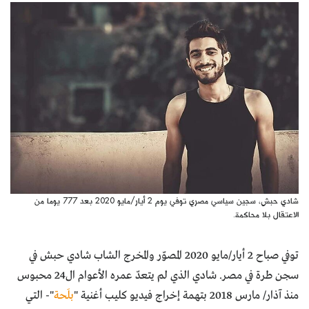
كتّابنا
الأرشيف
شادي حبش، سجين سياسي مصري توفي يوم 2 أيار/مايو 2020 بعد 777 يوما من
الاعتقال بلا محاكمة.
توفي صباح 2 أيار/مايو 2020 المصوّر والمخرج الشاب شادي حبش في
سجن طرة في مصر. شادي الذي لم يتعدّ عمره الأعوام ال24 محبوس
منذ آذار/ مارس 2018 بتهمة إخراج فيديو كليب أغنية "
بلَحة
"- التي