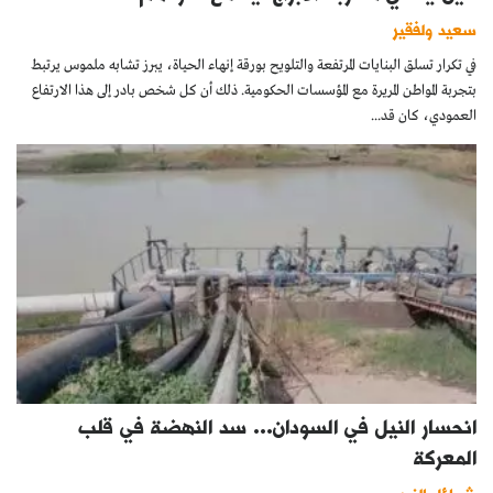
سعيد ولفقير
في تكرار تسلق البنايات المرتفعة والتلويح بورقة إنهاء الحياة، يبرز تشابه ملموس يرتبط
بتجربة المواطن المريرة مع المؤسسات الحكومية. ذلك أن كل شخص بادر إلى هذا الارتفاع
العمودي، كان قد...
انحسار النيل في السودان… سد النهضة في قلب
المعركة