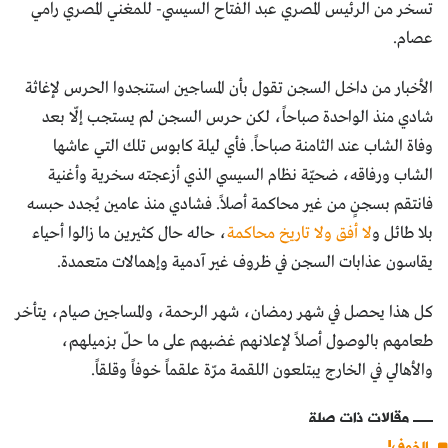
تسخر من الرئيس المصري عبد الفتاح السيسي- للمغني المصري رامي
عصام.
الأخبار من داخل السجن تقول بأن المساجين استنجدوا الحرس لإغاثة
شادي منذ الواحدة صباحاً، لكن حرس السجن لم يستجب إلّا بعد
وفاة الشاب عند الثامنة صباحاً. فأي ليلة كابوس تلك التي عاشها
الشاب ورفاقه، ضحيّة نظام السيسي الذي أزعجته سخرية وأغنية
فانتقم بسجنٍ من غير محاكمة أصلاً. فشادي منذ عامين يُجدد حبسه
بلا طائل و
لا أفق ولا تاريخ محاكمة
، حاله حال كثيرين ما زالوا أحياء
يقاسون عذابات السجن في ظروف غير آدمية وإهمالات متعمدة.
كل هذا يحصل في شهر رمضان، شهر الرحمة، والمساجين صيام، يتأخر
طعامهم بالوصول أصلاً لإعلانهم غضبهم على ما حلّ بزميلهم،
والأهالي في الخارج يبتلعون اللقمة مرّة علقماً خوفاً وقلقاً.
مقالات ذات صلة
الخوف!