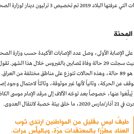
لمِحنة
ليس بقليل، حيث سجلت 29 حالة وفاة لمصابين بالفيروس خلال هذا الشهر
تماثلوا للشفاء هو 89 حالة، وهذه الحالات تتوزع على مناطق مختلفة من العر
يتوقف عن الحركة، وثانياً لأنها غير موثوقة، وثالثاً لاحتمال وجود إص
يُبلّغوا عنها، خصوصاً بعد توجّه الآلاف إلى مرقد الإمام موسى الكا
ئة خصبة لانتقال العدوى.
طيفٌ ليس بقليل من المواطنين ارتدى ثوب
العناد مطرّزاً بالمعتقدات مرّة، وباليأس مرات.