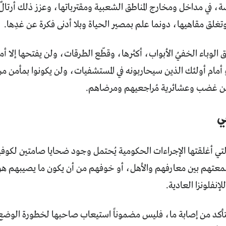
ة، في مداخل ومخارج المناطق الشعبية ومقترباتها، وعزز ذلك أرتا
تغلق مقاهيها، دونما علم بمصير الحياة وبلا أدنى فكرة عن غدِها.
لق الوباء الخفيُ الأبواب، أكثرها، وقطّع الطرقات، ولن يفتحها إلا 
أمام أولئك الذين سيحاربونه في المستشفيات، ولن يكونوا بمأمن م
من غضب وعشائرية مُراجعيهم ومرضاهم.
ي
تهم بين معارفهم والأهل، أو خوفهم من أن يكون ما يصيبهم هو ك
لإنفلونزا العادية.
لتأكد من إصابة ما، فليس مضموناً استيعاب صاحبها لخطورة الوضع 