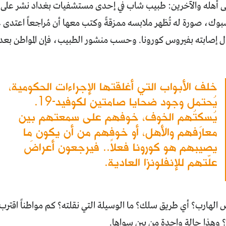
أهله والآخرين: طبيب شاب في إحدى مستشفيات بغداد نشر على 
وك، صورة له تُظهر ملابسه ممزقةً وكتب معها أن مُراجعاً اعتدى 
ل إصابته بفيروس كورونا. وحسب منشور الطبيب، فإن المواطن بعد
خلف الأبواب التي أغلقتها الإجراءات الحكومية،
يُحتمل وجود ضحايا صامتين لكوفيد-19.
يُسكِتُهم الخوف، خوفهم على سمعتهم بين
معارفهم والأهل، أو خوفهم من أن يكون ما
يصيبهم هو كورونا فعلاً.. فيرجعون أعراضَ
علّتهم للإنفلونزا العادية.
 الهارب؟ أي طريق سلك؟ ما الوسيلة التي نقلته؟ كم مواطناً اقترب 
 وهذا حالة واحدة من بين سواها.