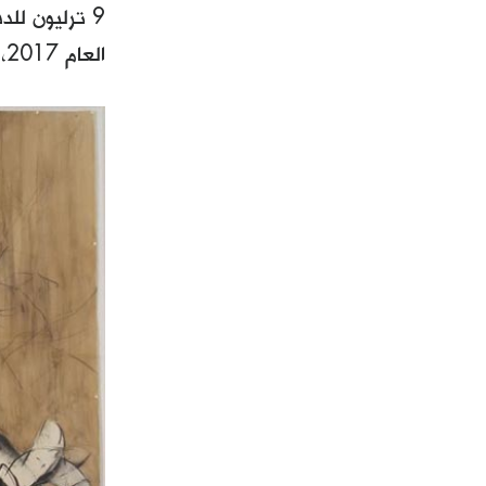
العام 2017، ووزارة الصحة ودوائرها على علم بذلك.