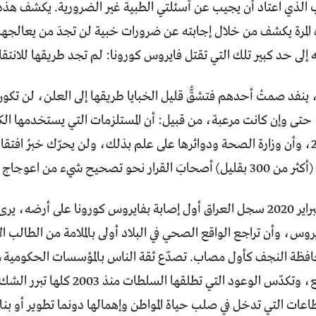
الذي اعتاد أن يجيب عن أسئلتي الطبية غير الضرورية. يكشف هذه ا
ه المرة يكشف من خلال إجابته عن ضرورات خبية لن تجدَ من يعالجه
ه إلى حد كبير تلك التي تقتل فايروس كورونا: لم تجد طريقها للانتقا
ينفد صمتُ أحدهم فتشقُّ قليل الخبايا طريقها إلى العلن، لن تكون
، حتى وإن كانت مرعبة، من قبيل: أن المستلزمات التي يستخدمها الك
منذ العام 2017، وأن وزارة الصحة ودوائرها على علم بذلك، ولن يحرّك خبرُ اف
ء من اعوجاج الواقع وتدارك كارثة متوقعة.
في 24 شباط/ فبراير 2020 سجل العراق أول إصابة بفايروس كورونا على أر
يروس، وأن تراجع الواقع الصحي في البلاد أولى بالملامة من الطالب ال
افظة النجف كأول مصاب. تصدّع ثقة الناس بالمؤسسات الحكومية،
من وطأة الواقع، وتكدّس الوعود التي
عات التي تدخل في صلب حياة المواطن وإهمالها دونما تطوير أو بنا