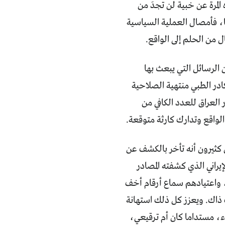
لمرة عن خبية لن تجدَ من
ا، فأمصال العملية السياسية
ل من الحلم إلى الواقع.
 الرسائل التي يبعث بها
ادر الطبي منتهية الصلاحية
تقار العراق للعدد الكافي من
ضه، يرى كثيرون أنه تأخر بالكشف عن
إيراني الذي كشفته المصادر
 واعتيادهم سماع أرقام أخف
 تطلقها السلطات منذ 2003 كلها تبرر الشك ذاك. ويعزز كل ذلك استهانة
ء، مستداما كان أم ترقيعي،