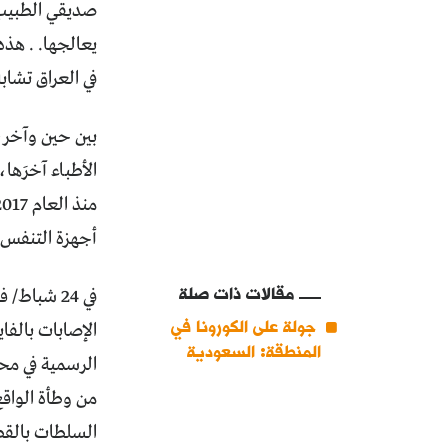
صديقي الطبيب 
يعالجها. . هذ
في العراق تشاب
بين حين وآخر، 
الأطباء آخرَها
أجهزة التنفس (أكثر من 300 بقليل) أصحابَ القرار نحو تصحيح شي
مقالات ذات صلة
جولة على الكورونا في
الإصابات بالفا
المنطقة: السعودية
الرسمية في مح
السلطات بالقطا