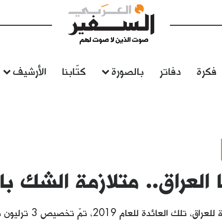
فكرة
دفاتر
بالصورة
كتّابنا
الأرشيف
 العراق.. متلازمة الشك بال
في آخر موازنة للعراق، ت