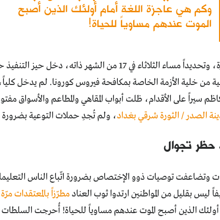
وكم هي عاجزة اللغة أمام أولئك الذين أصبح
الموت عندهم مساوياً للحياة!
قبل هذه الزيارة، وتحديداً مساء الثلاثاء في 17 من الشهر ذاته
ة من خلية الأزمة الخاصة بمكافحة فيروس كورونا. لم يدخل كلياً،
كاظم سيراً على الأقدام، ظلت أبواب المقاهي والمطاعم والأسواق مفتوح
نة الصدر / الثورة شرقي بغداد
، ولم تُجدِ حملات التوعية بضرورة ا
 حظر تجوال
ت وتضاعفت توصيات ذوو الإختصاص بضرورة اتّباع الناس التعليمات،
اً ليس بقليل من المواطنين ارتدوا ثوب العناد
مطرّزاً بالمعتقدات مرّ
أولئك الذين أصبح الموت عندهم مساوياً للحياة! أُحرجت السلطات،