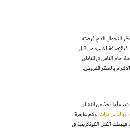
، دخل حيز التنفيذ حظر التجوال الذي فرضته
 فبالإضافة لكسره من قبل
ة أمام الناس في المناطق
لالتزام بالحظر المفروض.
 علّها تحدّ من انتشار
ة، وباليأس مرات
. وكم عاجزة
 فهبطت الكتل الكونكريتية في