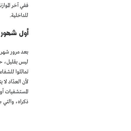
للداخلية.
أول شهور ا
لأن العدّاد لا 
المستشفيات أو 
ذكراه، والتي جرت في 21 آذار/مارس 2020، ما خلق بي