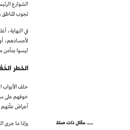
الشوارع الرئيس
تجوب المناطق و
في النهاية، أغ
لأجسادهم، أو 
ليسوا بمأمن 
الخطر الخَف
خوفهم على سمع
أعراضَ علّتهم ل
مقال ذات صلة
وإذا ما جرى ا