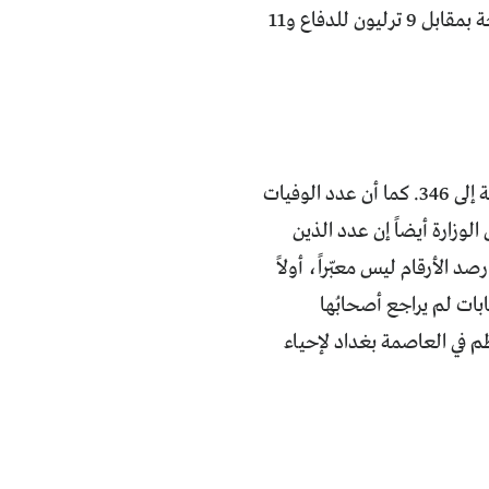
ففي آخر الموازنات التي عرفتها البلاد 2019 تم تخصيص 3 ترليون دينار لوزارة الصحة بمقابل 9 ترليون للدفاع و11
بعد مرور شهر على الإصابة الأولى، وصل عدد الإصابات الأكيدة حسب وزارة الصحة إلى 346. كما أن عدد الوفيات
. تقول الوزارة أيضاً إن عدد الذين
اق. رصد الأرقام ليس معبّراً، أولاً
ابات لم يراجع أصحابُها
ظم في العاصمة بغداد لإحياء