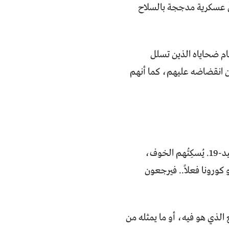
لٌ عسكرية مدججة بالسلاح
أمام ضحاياه الذين تسلل
ن انقضاضه عليهم، كما أنهم
خلف الأبواب التي أغلقتها الإجراءات الحكومية يُحتمل وجود ضحايا صامتين لكوفيد-19. يُسكِتُهم الخوف،
ورونا فعلاً.. فيرجعون
الذي هو فيه، أو ما يمثله من