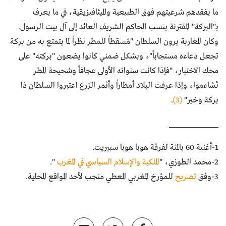
ما يفقدهم شرعيتهم فوق الطبيعية والميثافيزيقية، في ما يعرف
بـ"البركة" المقترنة بنسب الحاكم الشريف العائد إلى آل بيت الرسول.
وكان المغاربة يرون السلطان "مُسقطاً للمطر نظراً لما يتمتع به من بركة
تجعل دعاءه مستجاباً"، وبشكل ضمني كانوا يضعون "بركته" على
محك الاختبار، "فإذا كانت سنواته الأولى عجافاً وشحيحة المطر
تَشاءموا، وإذا عرفت البلاد أمطاراً وأثمر الزرع اعتبروا السلطان ذا
بركة وخير"
(3)
.
______________
1-أغنية 60 بالمئة لفرقة هوبا هوبا سبيريت.
2-محمد الطوزي، "
الملكية والإسلام السياسي في المغرب
".
3-وفق
تصريح
للمؤرخ المغربي المعطي منجب لأحد المواقع المحلية.