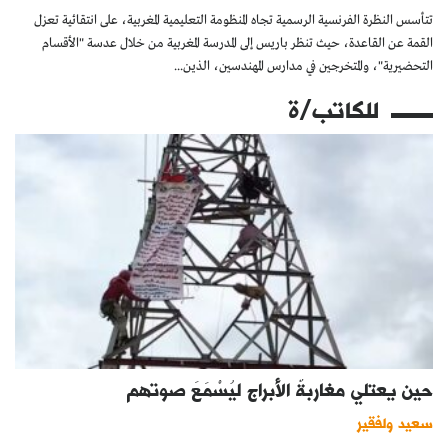
تتأسس النظرة الفرنسية الرسمية تجاه المنظومة التعليمية المغربية، على انتقائية تعزل
القمة عن القاعدة، حيث تنظر باريس إلى المدرسة المغربية من خلال عدسة "الأقسام
التحضيرية"، والمتخرجين في مدارس المهندسين، الذين...
للكاتب/ة
حين يعتلي مغاربةٌ الأبراج ليُسْمَعَ صوتهم
سعيد ولفقير