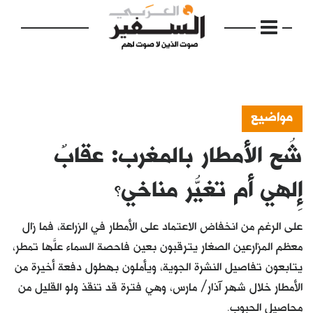
مواضيع
شُح الأمطار بالمغرب: عقابٌ
الرئيسية
مواضيع
إِلهي أم تغيُّر مناخي؟
إفتتاحية
على الرغم من انخفاض الاعتماد على الأمطار في الزراعة، فما زال
فكرة
معظم المزارعين الصغار يترقبون بعين فاحصة السماء علَّها تمطر،
يتابعون تفاصيل النشرة الجوية، ويأملون بهطول دفعة أخيرة من
دفاتر
الأمطار خلال شهر آذار/ مارس، وهي فترة قد تنقذ ولو القليل من
بالصورة
محاصيل الحبوب.