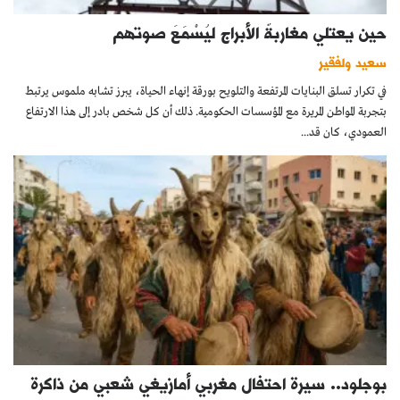
حين يعتلي مغاربةٌ الأبراج ليُسْمَعَ صوتهم
سعيد ولفقير
في تكرار تسلق البنايات المرتفعة والتلويح بورقة إنهاء الحياة، يبرز تشابه ملموس يرتبط
بتجربة المواطن المريرة مع المؤسسات الحكومية. ذلك أن كل شخص بادر إلى هذا الارتفاع
العمودي، كان قد...
بوجلود.. سيرة احتفال مغربي أمازيغي شعبي من ذاكرة