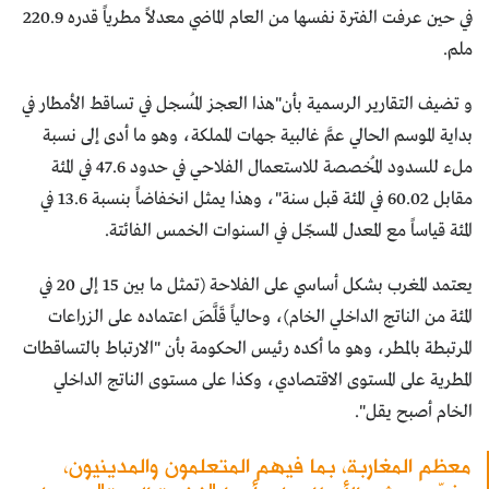
في حين عرفت الفترة نفسها من العام الماضي معدلاً مطرياً قدره 220.9
ملم.
و تضيف التقارير الرسمية بأن"هذا العجز المُسجل في تساقط الأمطار في
بداية الموسم الحالي عمَّ غالبية جهات المملكة، وهو ما أدى إلى نسبة
ملء للسدود المُخصصة للاستعمال الفلاحي في حدود 47.6 في المئة
مقابل 60.02 في المئة قبل سنة"، وهذا يمثل انخفاضاً بنسبة 13.6 في
المئة قياساً مع المعدل المسجّل في السنوات الخمس الفائتة.
يعتمد المغرب بشكل أساسي على الفلاحة (تمثل ما بين 15 إلى 20 في
المئة من الناتج الداخلي الخام)، وحالياً قَلَّصَ اعتماده على الزراعات
المرتبطة بالمطر، وهو ما أكده رئيس الحكومة بأن "الارتباط بالتساقطات
المطرية على المستوى الاقتصادي، وكذا على مستوى الناتج الداخلي
الخام أصبح يقل".
معظم المغاربة، بما فيهم المتعلمون والمدينيون،