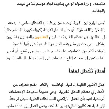
ملامحه، ونبرة صوته توحي بتخوف تجاه موسم فلاحي مهدد
بالجفاف.
ليس المزارع ابن القرية لوحده من يربط شح الأمطار بتنامي ما يصفه
بـ"المنكر" و"الفحش"، أو حتى انتشار الأوبئة (كوباء كورونا المنتشر حالياً
في العالم)، بل معظم المغاربة بما فيهم
المتعلمون
والمدينيون يفسّرون
بشكل سببي حضور مثل هذه الظواهر الطبيعية على أنها "غضبة
إلهية"، أكثر من اعتمادهم على تفسير علمي ومنهجي يُقْنع بأن أصل
الداء يكمن في تغيرات المناخ وتداعياته على المغرب وعلى العالم بأسره.
أمطارٌ تَهْطل لِماماً
خلال الأشهر القليلة الماضية، تهاطلت – بالكاد - بضع قطرات من
الأمطار في معظم المناطق المغربية، وهي عموماً شحيحة. الإحصاءات
الرسمية تفيد بأن المُعدل التراكمي للتساقطات المطرية سجل تراجعاً.
فإلى غاية 20 كانون الثاني/ يناير الفائت، وصل المعدل إلى 136.9 ملم،