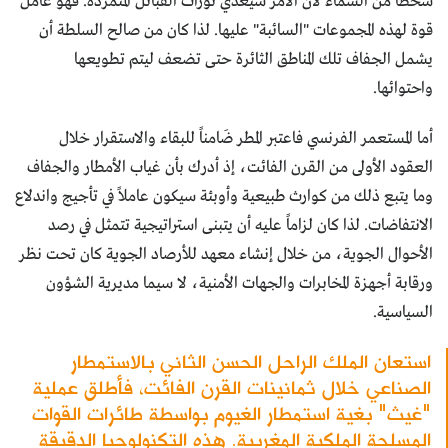
سخطاً من السماء لأن الأمر سيغذي ثورات القبائل المتمردة. فهو عامل
قوة لهذه المجموعات "السائبة" عليها. لذا كان من صالح السلطة أن
يشمل الجفاف تلك المناطق الثائرة حتى تضعف ليتم تطويعها
واحتوائها.
أما المستعمر الفرنسي فاعتبر المطر ضَامناً للبقاء والاستقرار خلال
العقود الأولى من القرن الفائت، إذ أدرك بأن غياب الأمطار والجفاف
وما يتبع ذلك من كوارث طبيعية وأوبئة سيكون عاملاً في تأجيج واندلاع
الانتفاضات. لذا كان لزاماً عليه أن يتبنى استراتيجية تتمثل في رصد
الأحوال الجوية، من خلال إنشاء معهد للأرصاد الجوية كان تحت نظر
ورقابة أجهزة المخابرات والجهات الأمنية، لا سيما مديرية الشؤون
السياسية.
استعان الملك الراحل الحسن الثاني بالاستمطار
الصناعي خلال ثمانينات القرن الفائت، فأطلق عملية
"غيث" بغية استمطار الغيوم بواسطة طائرات القوات
المسلحة الملكية المغربية. هذه التكنولوجيا الدقيقة