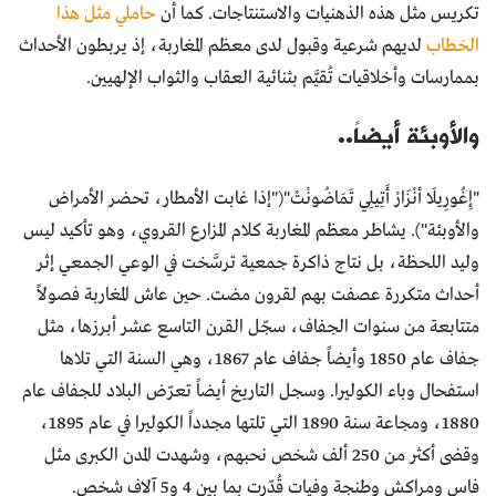
تكريس مثل هذه الذهنيات والاستنتاجات. كما أن
حاملي مثل هذا
الخطاب
لديهم شرعية وقبول لدى معظم المغاربة، إذ يربطون الأحداث
بممارسات وأخلاقيات تُقيَّم بثنائية العقاب والثواب الإلهيين.
والأوبئة أيضاً..
"إِغُورِيلَا أنْزَارْ أَتِيلِي تَمَاضُونْتْ"("إذا غابت الأمطار، تحضر الأمراض
والأوبئة"). يشاطر معظم المغاربة كلام المزارع القروي، وهو تأكيد ليس
وليد اللحظة، بل نتاج ذاكرة جمعية ترسَّخت في الوعي الجمعي إثر
أحداث متكررة عصفت بهم لقرون مضت. حين عاش المغاربة فصولاً
متتابعة من سنوات الجفاف، سجّل القرن التاسع عشر أبرزها، مثل
جفاف عام 1850 وأيضاً جفاف عام 1867، وهي السنة التي تلاها
استفحال وباء الكوليرا. وسجل التاريخ أيضاً تعرّض البلاد للجفاف عام
1880، ومجاعة سنة 1890 التي تلتها مجدداً الكوليرا في عام 1895،
وقضى أكثر من 250 ألف شخص نحبهم، وشهدت المدن الكبرى مثل
فاس ومراكش وطنجة وفيات قُدّرت بما بين 4 و5 آلاف شخص.