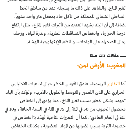
تغير المناخ. والشاهد على ذلك ما يسجله عدد من مناطق الخط
الساحلي الشمالي للمملكة من تآكل حاد بمعدل متر واحد سنوياً.
إضافة إلى أن البلد يشهد العديد من تأثيرات تغير المناخ، مثل ارتفاع
درجة الحرارة، وانخفاض التساقطات المطرية، وندرة المياه، وزحف
رمال الصحراء على الواحات، والنظم الإيكولوجية الهشة.
مقالات ذات صلة
المغرب: الأرض لمن؟
أما
التقارير
الرسمية، فتدق ناقوس الخطر حيال تداعيات الاحتباس
الحراري على المدى القصير والمتوسط والطويل بالمغرب، وتؤكد بأن البلد
"مهدد بشكل خطير بسبب تغير المناخ، مما يؤدي إلى انخفاض
محصول الحبوب من 50 في المئة إلى 75 في المئة في السنة الجافة، و10 في
المئة في العام العادي". كما أن التغيرات المناخية تُهدِّد بـ"انخفاض في
خصوبة التربة بسبب نضوبها من المواد العضوية، وكذلك انخفاض