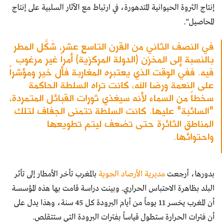
إنتاج الثروة الحيوانية المتدهورة، في ارتباط مع الآثار السلبية على إنتاج
المحاصيل".
في النصف الثاني من القرن التاسع عشر، شَكّلَ المطر
بالنسبة إلى المخزن (الدولة المركزية) أمراً غير مرغوب
فيه. ففي الوقت الذي يعتبره المغاربة فأل خير ومؤشراً
على النعمة ورضا الله، كانت تراه السلطة الحاكمة
سخطاً من السماء لأنه سيغذي ثورات القبائل المتمردة،
"السائبة" عليها. كانت السلطة تتمنى الجفاف لتلك
المناطق الثائرة حتى تضعف ليتم تطويعها
واحتوائها.
بدورها، أرجعت
مديرية الأرصاد الجوية
بالمغرب تأخر الأمطار إلى تأثر
البلد بظاهرة الاحتباس الحراري. وبينت دراسة قامت بها هذه المؤسسة
أن المغرب يخسر 11 يوماً من أيام البرودة كل 45 سنة، وهذا يدل على
أن فترات الحرارة ستطول قياساً بفترات البرودة التي ستتقلص.