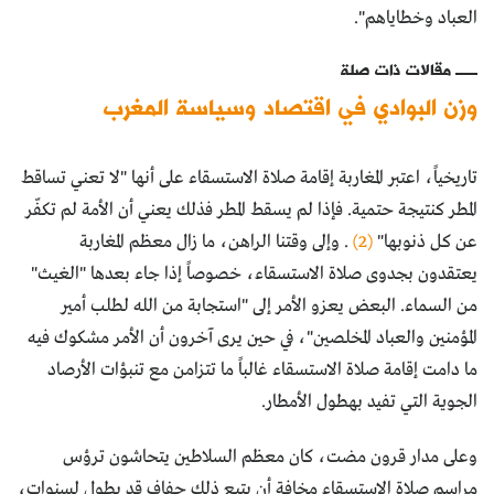
العباد وخطاياهم".
مقالات ذات صلة
وزن البوادي في اقتصاد وسياسة المغرب
تاريخياً، اعتبر المغاربة إقامة صلاة الاستسقاء على أنها "لا تعني تساقط
المطر كنتيجة حتمية. فإذا لم يسقط المطر فذلك يعني أن الأمة لم تكفّر
عن كل ذنوبها"
(2)
. وإلى وقتنا الراهن، ما زال معظم المغاربة
يعتقدون بجدوى صلاة الاستسقاء، خصوصاً إذا جاء بعدها "الغيث"
من السماء. البعض يعزو الأمر إلى "استجابة من الله لطلب أمير
المؤمنين والعباد المخلصين"، في حين يرى آخرون أن الأمر مشكوك فيه
ما دامت إقامة صلاة الاستسقاء غالباً ما تتزامن مع تنبؤات الأرصاد
الجوية التي تفيد بهطول الأمطار.
وعلى مدار قرون مضت، كان معظم السلاطين يتحاشون ترؤس
مراسم صلاة الاستسقاء مخافة أن يتبع ذلك جفاف قد يطول لسنوات،