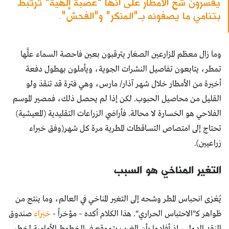
يفسّرون شح الأمطار على أنها "غضبة إلهية" ترتبط
بتنامي ما يصفونه بـ"المنكر" و"الفحش".
وما زال معظم المزارعين الصغار يترقبون بعين فاحصة السماء علَّها
تمطر، يتابعون تفاصيل النشرات الجوية، ويأملون بهطول دفعة
أخيرة من الأمطار خلال شهر آذار/ مارس، وهي فترة قد تنقذ ولو
القليل من محاصيل الحبوب. لكن إذا لم يحصل ذلك، فمصير الموسم
الفلاحي هو الخسارة لا محالة. فأراضي الزراعات التقليدية (المعيشية)
تحتاج إلى امتصاص التساقطات المطرية مرة كل شهر(وفق خبراء
زراعيين).
التغير المناخي هو السبب
يُعْزى انحباس المطر وشحه إلى التغير المناخي في العالم، وما ينتج من
ظواهر كـ"الاحتباس الحراري". هذا الكلام أكده – مؤخراً -
خبراء
صندوق
النقد الدولي، إذ أفادوا بأن المغرب يتموقع في الخطوط الأمامية لخطر