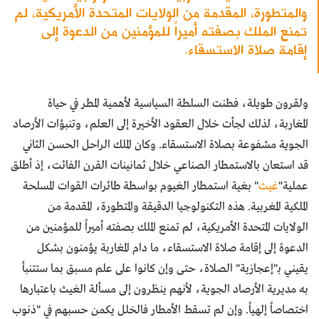
والمتطورة، المقدمة من الولايات المتحدة الأمريكية، لم
تمنع الملك بصفته أميراً للمؤمنين من الدعوة إلى
إقامة صلاة الاستسقاء.
ولقرون طويلة، فطنت السلطة السياسية لأهمية المطر في حياة
المغاربة، لذلك لجأت خلال العقود الأخيرة إلى العلم، وتنبؤات الأرصاد
الجوية مشفوعة بصلاة الاستسقاء. وكان الملك الراحل الحسن الثاني
قد استعان بالاستمطار الصناعي خلال ثمانينات القرن الفائت، إذ أطلق
عملية"
غيث
" بغية استمطار الغيوم بواسطة طائرات القوات المسلحة
الملكية المغربية. هذه التكنولوجيا الدقيقة والمتطورة، المقدمة من
الولايات المتحدة الأمريكية، لم تمنع الملك بصفته أميراً للمؤمنين من
الدعوة إلى إقامة صلاة الاستسقاء، ما دام المغاربة يؤمنون بشكل
يقيني بـ"إعجازية" الصلاة، حتى وإن كانوا على علم مسبق بما ستتنبأ
به مديرية الأرصاد الجوية، لأنهم ينظرون إلى مسألة الغيث باعتبارها
اختصاصاً إلهياً. وإن لم تسقط الأمطار فالخلل يكمن حسبهم في "ذنوب