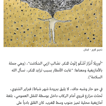
نديم كرم - لبنان
"أورِيلَا أْنزَارْ أشْكُو إِݣُوتْ المنكر. نضَالبِ ارْبِي السْلَامْت"، (وهي جملة
بالأمازيغية ومعناها: "غابت الأمطار بسبب تزايد المنكر، نسأل الله
السلامة").
في جو حار وشبه جاف، لا يليق ببرودة شهر شباط/ فبراير الشتوي،
تَحدّث مزارع قروي أمام الركاب داخل بوسطة للنقل العمومي، بلغة
أمازيغية محلية تميز جنوب وسط المغرب. كان القلق بادياً على