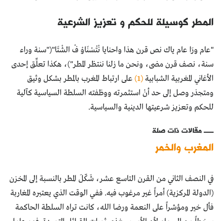
المطر كوسيلة للحكم و تعزيز الشرعية
"عام ورَا عام ياك نص قرن هذا واحنايا نْتْسْنَاوْ فْ الشْتَا"("سنة وراء
سنة، نصف قرن مضى، ونحن ما زلنا ننتظر المطر")، هكذا تعلِّق إحدى
الأغاني المغربية الشبابية
(1)
على ارتباط المغرب بالمطر بشكل وثيق
ومتجذر وصل إلى حد أنْ استثمرته ووظفته السلطة السياسية كآلية
للحكم وتعزيز شرعيتها الدينية والسياسية.
مقالات ذات صلة
المغرب والخمر
في النصف الثاني من القرن التاسع عشر، شَكّلَ المطر بالنسبة إلى المخزن
(الدولة المركزية) أمراً غير مرغوب فيه. ففي الوقت الذي يعتبره المغاربة
فأل خير ومؤشراً على النعمة ورضا الله، كانت تراه السلطة الحاكمة