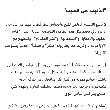
"الذنوب هي السبب"
لا يُقنع التفسير العلمي لشح وانحباس المطر قطاعاً مهماً من المغاربة،
إذ يرون في تجدد مثل هذه الظاهرة الطبيعية "عقاباً" إلهياً ل"كثرة
الذنوب والخطايا" و"استفحالها" و"نشر الفضائح"، والتطبيع مع
"الإباحيات"، وغيرها مما يعتبرونه "منكراً" و"فساداً" أخلاقياً يستوجب
"التوبة".
في العام المنصرم مثلاً، فَسَّرَ معلقون على وسائل التواصل الاجتماعي
مسألة غياب الأمطار بشكل ظرفي خلال كانون الأول/ديسمبر 2018
بانتشار جرائم دموية من قبيل قتل سائحتين من طرف أربعة
متطرفين، وجريمة نحر سيدة مطلّقة بمنطقة إفران، وظهور مثلي
جنسي بمراكش بلباس أنثوي.
تساهم الخطابات الدينية المعتمِدة على نصوص جامدة وقروسطية في