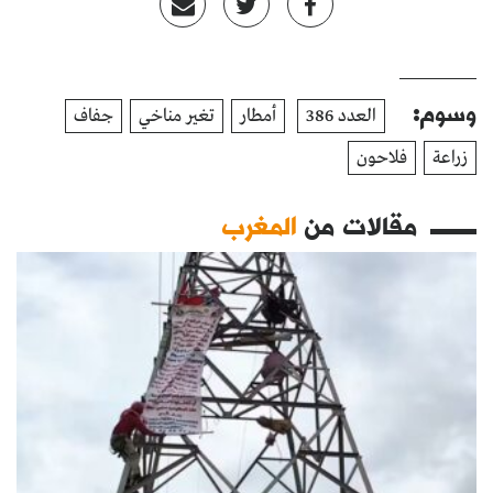
وسوم:
العدد 386
أمطار
تغير مناخي
جفاف
زراعة
فلاحون
مقالات من
المغرب