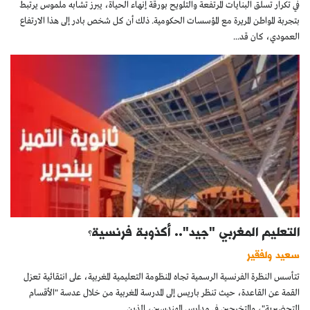
في تكرار تسلق البنايات المرتفعة والتلويح بورقة إنهاء الحياة، يبرز تشابه ملموس يرتبط
بتجربة المواطن المريرة مع المؤسسات الحكومية. ذلك أن كل شخص بادر إلى هذا الارتفاع
العمودي، كان قد...
التعليم المغربي "جيد".. أكذوبة فرنسية؟
سعيد ولفقير
تتأسس النظرة الفرنسية الرسمية تجاه المنظومة التعليمية المغربية، على انتقائية تعزل
القمة عن القاعدة، حيث تنظر باريس إلى المدرسة المغربية من خلال عدسة "الأقسام
التحضيرية"، والمتخرجين في مدارس المهندسين، الذين...