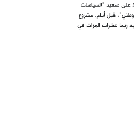
 على صعيد "السياسات
لوطني"، قبل أيام. مشروع
 ربما عشرات المرات في