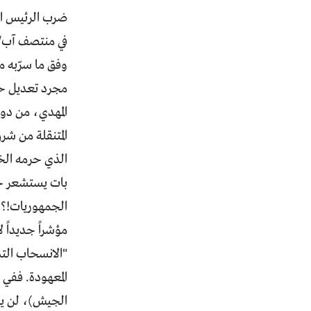
ضرب الرئيس السو
في منتصف آب/أ
وفق ما سرّبه م
المهدي، من دون
المتنقلة من شر
الذي حرمه الخا
بات يستشعر خط
الجمهوريات!؟ 
"الانسحاب الت
المعهودة. ففي ا