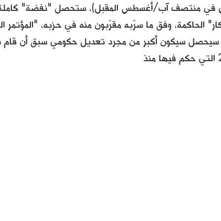
أي في منتصف آب/أغسطس المقبل)، ستحصل "نفضة" كاملة
كار" الحاكمة، وفق ما سرّبه مقرّبون منه في حزبه، "المؤتمر ا
 سيحصل سيكون أكبر من مجرد تعديل حكومي سبق أن قام به