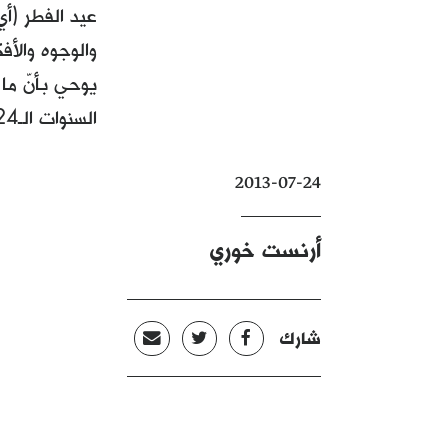
عيد الفطر (
والوجوه والأف
يوحي بأنّ ما
السنوات الـ24 التي حكم فيها منذ
2013-07-24
أرنست خوري
شارك