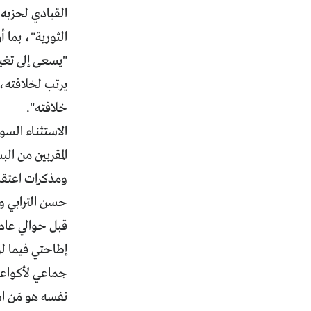
القيادي لحزبه، 
الثورية"، بما 
"يسعى إلى تغيي
يرتب لخلافته، 
خلافته".
الاستثناء السو
المقربين من ا
ومذكرات اعتقال
حسن الترابي وا
قبل حوالي عام
إطاحتي فيما ل
جماعي لأكواعه
نفسه هو مَن ا