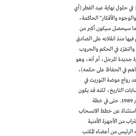
: في حلول نهاية عيد الفطر (أي
وجوه والأفكار" الحاكمة،
نّ ما سيحصل سيكون أكبر من
م به ربما عشرات المرات في السنوات الـ24 التي حكم فيها منذ انقلابه على الصادق
والتفرّد في الحكم والحروب
رة جديدة للرجل، أم أنه، وهو
ساهم في الحفاظ على حكمه)،
د رواج موضة التوريث في
بات التاريخ، لكنه قد يكون
مؤشراً جديداً لانعطافة في صلب "الاستثناء السوداني" الذي أرساه البشير منذ العام 1989. حتى في خطة
استثناءً عن خطط الانسحاب
تراب من الأجهزة الأمنية
 أكثر من 50 عاماً بحسب ما طلبه الرئيس من أعضاء المكتب