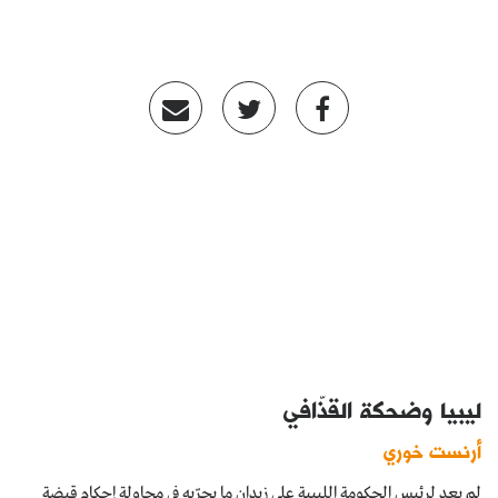
ليبيا وضحكة القذّافي
أرنست خوري
لم يعد لرئيس الحكومة الليبية علي زيدان ما يجرّبه في محاولة إحكام قبضة