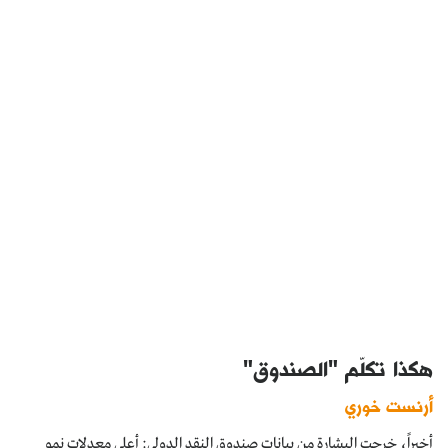
هكذا تكلّم "الصندوق"
أرنست خوري
أخيراً، خرجت البشارة من بيانات صندوق النقد الدولي: أعلى معدلات نمو