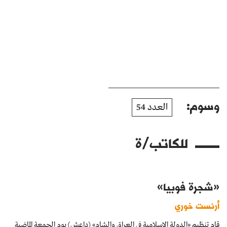
وسوم:
العدد 54
للكاتب/ة
«شجرة فوبيا»
أرنست خوري
قام تنظيم «الدولة الاسلامية في العراق والشام» (داعش) يوم الجمعة الماضية