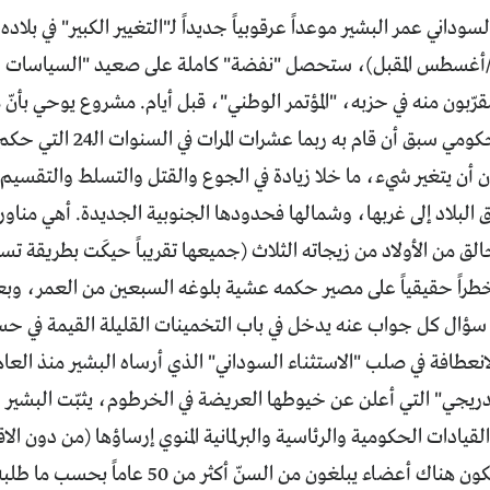
داني عمر البشير موعداً عرقوبياً جديداً لـ"التغيير الكبير" في بلاده
غسطس المقبل)، ستحصل "نفضة" كاملة على صعيد "السياسات وال
قرّبون منه في حزبه، "المؤتمر الوطني"، قبل أيام. مشروع يوحي بأ
مجرد تعديل حكومي سبق أن قا
 أن يتغير شيء، ما خلا زيادة في الجوع والقتل والتسلط والتقسيم 
ق البلاد إلى غربها، وشمالها فحدودها الجنوبية الجديدة. أهي مناو
لق من الأولاد من زيجاته الثلاث (جميعها تقريباً حيكَت بطريقة ت
راً حقيقياً على مصير حكمه عشية بلوغه السبعين من العمر، وبع
سؤال كل جواب عنه يدخل في باب التخمينات القليلة القيمة في حسا
دريجي" التي أعلن عن خيوطها العريضة في الخرطوم، يثبّت البشير 
لقيادات الحكومية والرئاسية والبرلمانية المنوي إرساؤها (من دون الاق
الجيش)، لن يكون هناك أعضاء يبلغون من السنّ