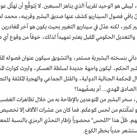
ليبقى هو الوحيد تقريباً الذي يناهز السبعين. لا يُتوقَّع أن تهلّل 
أنّ باقي فصول السيناريو كشف عنها صديق البشير وقريبه، محمد لط
ر كبير، لكنه عدّل في سيناريو التغيير بحيث يكون هو آخر المغادرين 
والتعديل الحكومي المقبل يعتبر تمهيداً لذلك، خوفاً من وقوع أي ص
داني بنسخته البشيرية مستمر، والتشويق سيكون عنوان فصوله المقب
لبشير الحكم، ليكون واجهة جديدة لسلطة العسكر، وليرث كوارث ال
 المحكمة الجنائية الدولية، والقتل الجماعي والهجرة المكثفة والت
لصادق المهدي... أم يصفّيهما؟
، سخر البشير من المتوعدين بالإطاحة به من خلال تظاهرات الغضب.
و تمكّنتم من لحس كوعكم. فما كان من عشرات الآلاف إلا تخصيص 
م. ظلّ هذا "اللحس" محصوراً بإطار التحدّي الرمزي بالنسبة للمع
ستشعر جدياً بخطر الكوع.