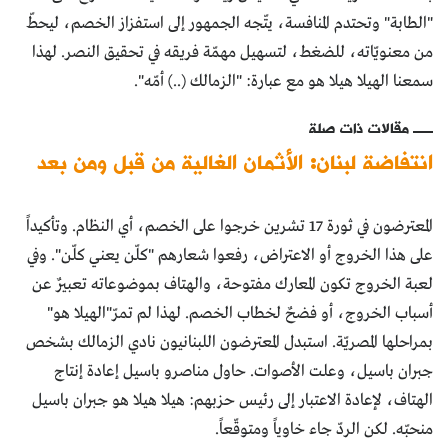
"الطابة" وتحتدم المنافسة، يتّجه الجمهور إلى استفزاز الخصم، ليحطّ
من معنويّاته، للضغط، لتسهيل مهمّة فريقه في تحقيق النصر. لهذا
سمعنا الهيلا هيلا هو مع عبارة: "الزمالك (..) أمّه".
مقالات ذات صلة
انتفاضة لبنان: الأثمان الغالية من قبل ومن بعد
المعترضون في ثورة 17 تشرين خرجوا على الخصم، أي النظام. وتأكيداً
على هذا الخروج أو الاعتراض، رفعوا شعارهم "كلّن يعني كلّن". وفي
لعبة الخروج تكون المعارك مفتوحة، والهتاف بموضوعاته تعبيرٌ عن
أسباب الخروج، أو فضحٌ لخطاب الخصم. لهذا لم تمرّ"الهيلا هو"
بمراحلها المصريّة. استبدل المعترضون اللبنانيون نادي الزمالك بشخص
جبران باسيل، وعلت الأصوات. حاول مناصرو باسيل إعادة إنتاج
الهتاف، لإعادة الاعتبار إلى رئيس حزبهم: هيلا هيلا هو جبران باسيل
منحبّه. لكن الردّ جاء خاوياً ومتوقّعاً.