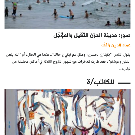
صور: مدينة الحزن الثقيل والمؤجّل
عماد الدين رائف
يقول الناس: "بكينا ع الحسين، وهلق عم نبكي ع حالنا".. هكذا هي الحال، أو "الله يلعن
الفقير وعيشتو"، فقد طارت المدخرات مع شهور النزوح الثلاثة في أماكن مختلفة من
لبنان،...
للكاتب/ة