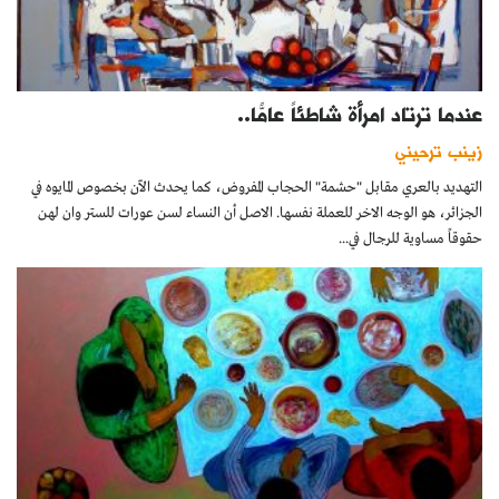
عندما ترتاد امرأة شاطئاً عامّاً..
زينب ترحيني
التهديد بالعري مقابل "حشمة" الحجاب المفروض، كما يحدث الآن بخصوص المايوه في
الجزائر، هو الوجه الاخر للعملة نفسها. الاصل أن النساء لسن عورات للستر وان لهن
حقوقاً مساوية للرجال في...