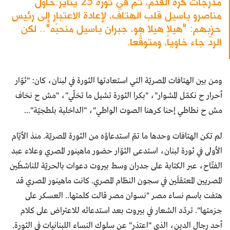
مدرّجات كرة القدم، ثم في ثورة 25 يناير.حاول
مناصرو باسيل قلب الهتاف، لإعادة الاعتبار إلى رئيس
حزبهم: "هيلا هيلا هو، جبران باسيل منحبّه".. لكن
الردّ جاء خاوياً، ومتوقّعاً.
ومن بين الهتافات المصريّة التي استعادتها الثورة في لبنان، كان: "ثوّار
أحرار ح نكمّل المشوار"، "بكرا الثورة تشيل ما تخلّي"، "مش ح نخاف
مش ح نطاطي إحنا كرهنا الصوت الواطي"، "الداخلية بلطجيّة"...
لم تكن الهتافات وحدها ما تمّ استدعاؤه من الثورة المصريّة. منذ الأيّام
الأولى في ثورة لبنان، استدعى الثوّار حضور ماهينور المصري وعلاء عبد
الفتّاح، عبر الكتابة على جدران وسط بيروت دعوات بالحريّة للناشطَين
المصريين المعتقلَين في سجون النظام المصري. كانت ماهينور المصري قد
هتفت باسم نساء مصر "نسوان مصر قالت كلمتها.. العسكر على
جزمتها". تردّد الشعار في بيروت بعد استدعائه للاعتراض على كلام
أحد رجال الدين، الذي "اعتذر" عن سلوك النساء اللبنانيات في الثورة.