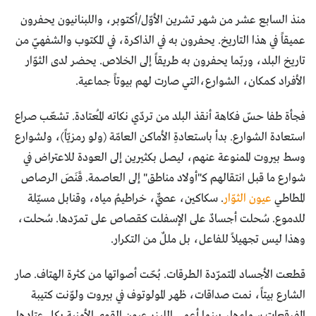
منذ السابع عشر من شهر تشرين الأوّل/أكتوبر، واللبنانيون يحفرون
عميقاً في هذا التاريخ. يحفرون به في الذاكرة، في المكتوب والشفهيّ من
تاريخ البلد، وربّما يحفرون به طريقاً إلى الخلاص. يحضر لدى الثوّار
الأفراد كمكان، الشوارع،التي صارت لهم بيوتاً جماعية.
فجأة طفا حسّ فكاهة أنقذ البلد من تردّي نكاته المُعتادة. تشعّب صراع
استعادة الشوارع. بدأ باستعادةِ الأماكن العامّة (ولو رمزيّاً)، ولشوارع
وسط بيروت الممنوعة عنهم، ليصل بكثيرين إلى العودة للاعتراض في
شوارع ما قبل انتقالهم كـ"أولاد مناطق" إلى العاصمة. قَنَصَ الرصاص
المطاطي
عيون الثوّار
. سكاكين، عصيٌّ، خراطيمُ مياه، وقنابل مسيّلة
للدموع. سُحلت أجسادٌ على الإسفلت كقصاص على تمرّدها. سُحلت،
وهذا ليس تجهيلاً للفاعل، بل مللٌ من التكرار.
قطعت الأجساد المتمرّدة الطرقات. بُحّت أصواتها من كثرة الهتاف. صار
الشارع بيتاً، نمت صداقات، ظهر المولوتوف في بيروت ولوّنت كتيبة
المفرقعات سماءها، بينما أعمى الليزر عيون القوى الأمنية بكل عتادها