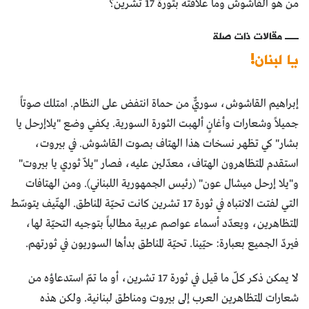
من هو القاشوش وما علاقته بثورة 17 تشرين؟
مقالات ذات صلة
يا لبنان!
إبراهيم القاشوش، سوريٌّ من حماة انتفض على النظام. امتلك صوتاً
جميلاً وشعارات وأغانٍ ألهبت الثورة السورية. يكفي وضع "يلاإرحل يا
بشار" كي تظهر نسخات هذا الهتاف بصوت القاشوش. في بيروت،
استقدم المتظاهرون الهتاف، معدّلين عليه، فصار "يلاّ ثوري يا بيروت"
و"يلا إرحل ميشال عون" (رئيس الجمهورية اللبناني). ومن الهتافات
التي لفتت الانتباه في ثورة 17 تشرين كانت تحيّة المناطق. الهتّيف يتوسّط
المتظاهرين، ويعدّد أسماء عواصم عربية مطالباً بتوجيه التحيّة لها،
فيردّ الجميع بعبارة: حيّينا. تحيّة المناطق بدأها السوريون في ثورتهم.
لا يمكن ذكر كلّ ما قيل في ثورة 17 تشرين، أو ما تمّ استدعاؤه من
شعارات المتظاهرين العرب إلى بيروت ومناطق لبنانية. ولكن هذه