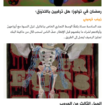
رمضان في تولوز: هل ترغبين بالتذوّق؟
زينب ترحيني
عند السادسة مساءً يكتظّ الوسط التجاري الخاص بباغاتيل. تنزل النسوة مع أزواجهنّ
وأولادهم لشراء ما ينقصهم قبل الإفطار. صفّ الناس لسحب المال من ماكينة البنك
تجاوز الرصيف ليصل إلى الطريق...
الجيل الثالث من الحروب