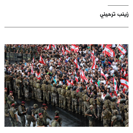
كتّابنا
زينب ترحيني
الأرشيف