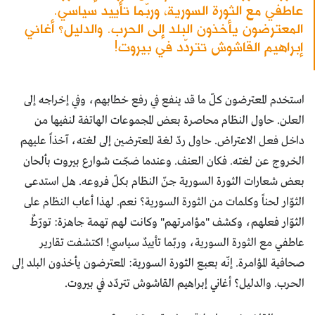
عاطفي مع الثورة السورية، وربّما تأييد سياسي.
المعترضون يأخذون البلد إلى الحرب. والدليل؟ أغاني
إبراهيم القاشوش تتردّد في بيروت!
استخدم المعترضون كلّ ما قد ينفع في رفع خطابهم، وفي إخراجه إلى
العلن. حاول النظام محاصرة بعض المجموعات الهاتفة لنفيها من
داخل فعل الاعتراض. حاول ردّ لغة المعترضين إلى لغته، آخذاً عليهم
الخروج عن لغته. فكان العنف. وعندما ضجّت شوارع بيروت بألحان
بعض شعارات الثورة السورية جنّ النظام بكلّ فروعه. هل استدعى
الثوّار لحناً وكلمات من الثورة السورية؟ نعم. لهذا أعاب النظام على
الثوّار فعلهم، وكشف "مؤامرتهم" وكانت لهم تهمة جاهزة: تورّطٌ
عاطفي مع الثورة السورية، وربّما تأييدٌ سياسي! اكتشفت تقارير
صحافية المؤامرة. إنّه بعبع الثورة السورية: المعترضون يأخذون البلد إلى
الحرب. والدليل؟ أغاني إبراهيم القاشوش تتردّد في بيروت.