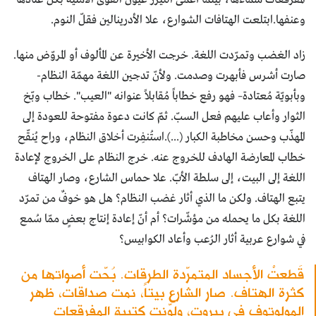
وعنفها.ابتلعت الهتافات الشوارع، علا الأدرينالين فقلّ النوم.
زاد الغضب وتمرّدت اللغة. خرجت الأخيرة عن المألوف أو المروّض منها.
صارت أشرس فأبهرت وصدمت. ولأنّ تدجين اللغة مهمّة النظام-
وبأبويّة مُعتادة– فهو رفع خطاباً مُقابلاً عنوانه "العيب". خطاب وبّخ
الثوار وأعاب عليهم فعل السبّ. ثمّ كانت دعوة مفتوحة للعودة إلى
المهذّب وحسن مخاطبة الكبار (...).استُنفِرت أخلاق النظام، وراح يُنقّح
خطاب المعارضة الهادف للخروج عنه. خرج النظام على الخروج لإعادة
اللغة إلى البيت، إلى سلطة الأبّ. علا حماس الشارع، وصار الهتاف
يتبع الهتاف. ولكن ما الذي أثار غضب النظام؟ هل هو خوفٌ من تمرّد
اللغة بكل ما يحمله من مؤشّرات؟ أم أنّ إعادة إنتاج بعضٍ ممّا سُمع
في شوارع عربية أثار الرُعب وأعاد الكوابيس؟
قَطعتْ الأجساد المتمرّدة الطرقات. بُحّت أصواتها من
كثرة الهتاف. صار الشارع بيتاً، نمت صداقات، ظهر
المولوتوف في بيروت، ولوّنت كتيبة المفرقعات