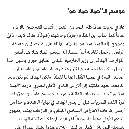
موسم الـ"هيلا هيلا هو"
علا في بيروت هتافٌ طيّر النوم من العيون. أصاب المعترضين بالأرق،
تماماً كما أصاب ابن النظام (حزناً) وحاشيته (خوفاً). هتاف لايت، ذكيٌّ
وموجع: إنّه الهيلا هيلا هو. بقدرته الهائلة على الالتصاق في مقدمّة
الرأس، وجعل تفاديه أمراً صعباً. إنّه موسم الهيلا هيلا هو. أهدى
الثوّار هذا الهتاف إلى وزير الخارجية اللبناني السابق جبران باسيل. هذا
الرجل، بكل ما يحمله من تكبّر وعناد وفساد واستهتار واستفزاز،
أعدمته الثورة في يومها الأوّل إعداماً لفظيّاً. ولكن الهتاف لم يكن وليد
اللحظة. تعود ملكيّته إلى ألتراس النادي الأهلي المصري. تتردّد "الهيلا
هيلا هو" منذ السبعينات الفائتة، أي منذ خمسين عاماً، في مدرّجات
كرة القدم المصرية... قبل أن يصير الهتاف في نهاية الـ 2019 واحداً من
أجمل إنتاجات الاعتراض السياسي اللبناني. في المدرّجات يهتف جمهور
النادي الأهلي دعماً وتشجيعاً لفريقهم. لهذا كانت تتمّة الهتاف
بنسخته المصريّة: "الأهلي ما فيش زيّه". وعندما يشتدّ الصراع على