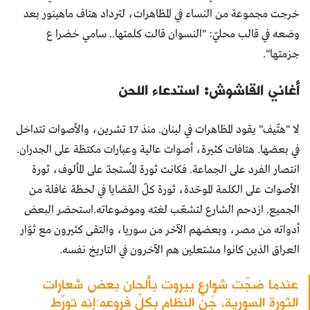
خرجت مجموعة من النساء في المظاهرات، لترداد هتاف ماهينور بعد
وضعه في قالب محليّ: "النسوان قالت كلمتها.. سامي خضرا ع
جزمتها".
أغاني القاشوش: استدعاء اللحن
لا "هتّيف" يقود المظاهرات في لبنان. منذ 17 تشرين، والأصوات تتداخل
في بعضها. هتافات كثيرة، أصوات عالية وعبارات مكتظة على الجدران.
انتصار الفرد على الجماعة. فكانت ثورة المُستجدّ على المألوف، ثورة
الأصوات على الكلمة الموحّدة، ثورة كلّ القضايا في لحظة غافلة من
الجميع. ازدحم الشارع لتشعّب لغته وموضوعاته.استحضر البعض
أدواته من مصر، وبعضهم الآخر من سوريا، والتقى كثيرون مع ثوّار
العراق الذين كانوا مشتعلين هم الآخرون في التاريخ نفسه.
عندما ضجّت شوارع بيروت بألحان بعض شعارات
الثورة السورية، جُنّ النظام بكلّ فروعه:إنه تورّط