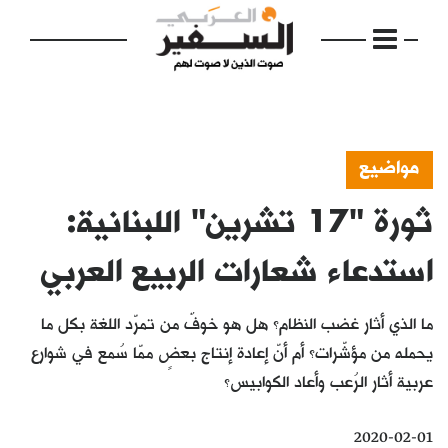
مواضيع
ثورة "17 تشرين" اللبنانية:
الرئيسية
مواضيع
استدعاء شعارات الربيع العربي
إفتتاحية
ما الذي أثار غضب النظام؟ هل هو خوفٌ من تمرّد اللغة بكل ما
فكرة
يحمله من مؤشّرات؟ أم أنّ إعادة إنتاج بعضٍ ممّا سُمع في شوارع
عربية أثار الرُعب وأعاد الكوابيس؟
دفاتر
بالصورة
2020-02-01