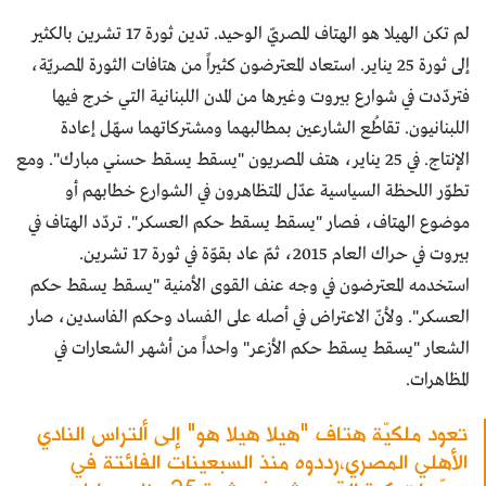
لم تكن الهيلا هو الهتاف المصريّ الوحيد. تدين ثورة 17 تشرين بالكثير
إلى ثورة 25 يناير. استعاد المعترضون كثيراً من هتافات الثورة المصريّة،
فتردّدت في شوارع بيروت وغيرها من المدن اللبنانية التي خرج فيها
اللبنانيون. تقاطُع الشارعين بمطالبهما ومشتركاتهما سهّل إعادة
الإنتاج. في 25 يناير، هتف المصريون "يسقط يسقط حسني مبارك". ومع
تطوّر اللحظة السياسية عدّل المتظاهرون في الشوارع خطابهم أو
موضوع الهتاف، فصار "يسقط يسقط حكم العسكر". تردّد الهتاف في
بيروت في حراك العام 2015، ثمّ عاد بقوّة في ثورة 17 تشرين.
استخدمه المعترضون في وجه عنف القوى الأمنية "يسقط يسقط حكم
العسكر". ولأنّ الاعتراض في أصله على الفساد وحكم الفاسدين، صار
الشعار "يسقط يسقط حكم الأزعر" واحداً من أشهر الشعارات في
المظاهرات.
تعود ملكيّة هتاف "هيلا هيلا هو" إلى ألتراس النادي
الأهلي المصري،رددوه منذ السبعينات الفائتة في