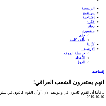
الرئيسية
مواضيع
إفتتاحية
فكرة
دفاتر
بالصورة
حلم
بألف كلمة
كتّابنا
الأرشيف
خريطة الموقع
الأعداد
الدول
إفتتاحية
انهم يحتقرون الشعب العراقي!
.. فأما أن القوم كاذبون في وعودهم الآن، أو أن القوم كاذبون في سلوكه
2019-10-10