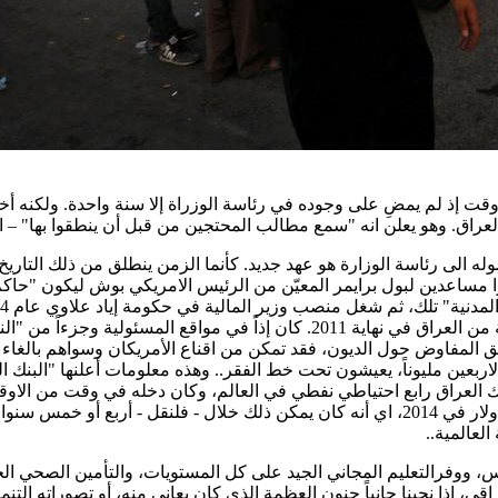
المالكي من 2006 وحتى 2014، مخترقاً تاريخ انسحاب القوات الأمريكية من العراق في 
 يقارب من ربع السكان، أي 9 ملايين من اصل الاربعين مليوناً، يعيشون تحت خط الفقر.. وهذه مع
ما يمتلك العراق رابع احتياطي نفطي في العالم، وكان دخله في وقت من ا
في العام! والبنك الدولي إياه قدّر كلفة إعادة اعمار العراق بـ88 مليار دولار في 2014، اي أنه
لعالمية..
س، ووفرالتعليم المجاني الجيد على كل المستويات، والتأمين الصحي الج
قي، إذا نحينا جانباً جنون العظمة الذي كان يعاني منه، أو تصوراته الت