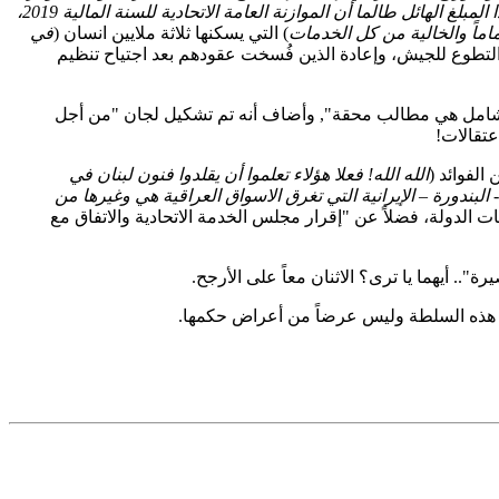
وبعدها ماذا يفعلون؟ وكأن عطالتهم مؤقتة ويمكن ان تنتهي بالبحث عن عمل، ثم من اين لكم هذا المبلغ الهائل طالما أن الموازنة العامة الاتحادية للسنة المالية 2019،
ماماً والخالية من كل الخدمات
) التي يسكنها ثلاثة ملايين انسان (
في
ب التطوع للجيش، وإعادة الذين فُسخت عقودهم بعد اجتياح تنظيم
 الشامل هي مطالب محقة", وأضاف أنه تم تشكيل لجان "من أجل
تقالات!
لفوائد (
الله الله! فعلا هؤلاء تعلموا أن يقلدوا فنون لبنان في
لبندورة – الإيرانية التي تغرق الاسواق العراقية هي وغيرها من
لآن وخلال موازنة 2020، وتثبيت جميع المتعاقدين مع مؤسسات الدولة، فضلاً عن "إقرار مجلس الخدمة الاتحادية والاتفاق مع
.. أيهما يا ترى؟ الاثنان معاً على الأرجح.
ال هذه السلطة وليس عرضاً من أعراض حكمها.