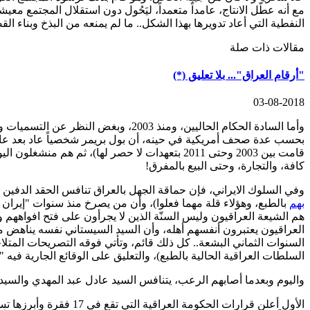
مع أنه عطّل الانتاج، عامداً متعمداً، ليَحُول دون استقلال المجتمع معي
النفطية التي أعاد تدويرها بهذا الشكل.. ما لم يمنعه من البذخ وبناء ا
مقالات ذات صلة
"أرقام العراق"... بلا تعليق (*)
03-08-2018
وأما السادة الحكام الحاليين، ومنذ 03
قامت بين 2003 وحتى 2011 بتعهدات لا حصر لها)، ثم هم منشغلون اليوم بإرضاء الايرانيين
كافة، والتجارة، وحتى البيع بالمفرق!
وفي السلوك الايراني، فإن حماقة الجهل بالعراق تنافس الحقد الدفين و
بهم
بالطبع، وهؤلاء قلة مهما فعلوا)، وأن من يصرخ منذ سنوات "إيران 
هم الشيعة العراقيون وليس السنّة الذين لا يجرأون على فتح افواههم
العراقيون يعتبرون أنفسهم أهله، وأن السيد السيستاني نفسه يناهض مبد
السنوات الثماني البشعة.. كل ذلك قائم، وتأتي فوقه التصريحات المتلاح
السلطات العراقية الحالية بالطبع)، والتعليق على الوقائع الجارية فيه 
واليوم وبعدما أصابهم الرعب، يتنافس السيد عادل عبد المهدي والسيد
الأول أعلن قرارات الحكومة العراقية التي تقع في 17 فقرة وأبرزها تسهيل الحصول على أراض سكنية وبناء وحدات جديدة (