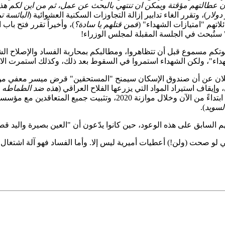
)، وتقرر الغاء تدابير إزالة التجاوزات السكنية العشوائية (
البائسة ت
لاتهم "امتيازات الشهداء" (
فمن قتلهم يا سادة؟
)، وأخيراً تقرر فتح با
"صوتكم مسموع قبل أن تتظاهروا، ومطالبكم بمحاربة الفساد والإصلاح
داء"، ولكن الشهداء استمروا في السقوط بعد ذلك، وكذلك استمرت الاع
اعلان عن أن صندوق الإسكان سيمنح "المستحقين" قرض ميسر معفي من ا
وإيقاف استيراد المواد التي يزرعها الفلاح العراقي (
هذه ضد الطماطه - ا
). وقام الحلبوسي بالتوصية بتثبيت جميع المحاضرين بعقود ابتداءً من ا
السويد
).
لسابق على هذه الوعود، حين كانوا يدّعون أن "العين بصيرة واليد قصيرة"
ي لو صحت (ولن!) أعطيات أميرية ليس إلا. وأما الفساد فهو آلة اشتغ