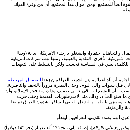
رشوة أيضاً للمجتمع، ومن أموال هذا المجتمع، أي من وفرة العوائد
يطه.
ين لهم بالاهمال والتجاهل، احتقاراً، وانشغلوا بارضاء الامريكان بداية (ويقال
ر دولار.. والله اعلم، هذا إذا تجاهلنا كل السرقات الامريكية الأخرى، النقدية والعينية، ومنها نهب شركات امريكية
 للكلمة، ليس في السياسة فحسب ولكن بالتسلط على التعهدات
جئهم أن ألد اعدائهم هم الشيعة العراقيون (عدا
الفصائل المرتبطة
بي قبل سنوات والى اليوم، وحتى البصرة مروراً بالنجف والناصرية،
فحسب – أن التشيع العراقي عربي صميم، وذلك منذ فجر الإسلام، وأن
ن ما صنع الحدّاد، وذلك منذ الامبرطوريات القديمة وحتى حرب
له وتتباهى بالغلبة، والتدخل العلني السافر بشؤون العراق (برضا
ية والرمزية.
 انهم بصدد تقديمها للعراقيين ليهدأوا:
التوزيع على الازلام
)، إضافة إلى منح 175 ألف دينار (نحو 145 دولاراً)