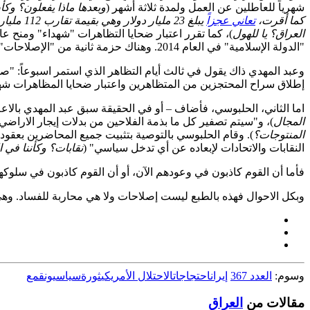
شهرياً للعاطلين عن العمل ولمدة ثلاثة أشهر (
كما أقرت،
تعاني عجزاً
يبلغ 23 مليار دولار وهي بقيمة تقارب 112 مليار دولار
العراق؟ يا للهول
)، كما تقرر اعتبار ضحايا التظاهرات "شهداء" ومنح عائ
"الدولة الإسلامية" في العام 2014. وهناك حزمة ثانية من "الإصلاحات" ستُبحث في الجلسة المقبلة لمجلس الوزراء!
وعبد المهدي ذاك يقول في ثالث أيام التظاهر الذي استمر اسبوعاً: 
إطلاق سراح المحتجزين من المتظاهرين واعتبار ضحايا المظاهرات شه
اما الثاني، الحلبوسي، فأضاف – أو في الحقيقة سبق عبد المهدي بال
المجال
)، و"سيتم تصفير كل ما بذمة الفلاحين من بدلات إيجار الاراضي، 
المنتوجات؟
النقابات والاتحادات لإبعاده عن أي تدخل سياسي" (
نقابات؟ وكأننا في 
فأما أن القوم كاذبون في وعودهم الآن، أو أن القوم كاذبون في سلوكهم ا
وبكل الاحوال فهذه بالطبع ليست إصلاحات ولا هي محاربة للفساد. وه
وسوم:
العدد 367
إيران
احتجاجات
الاحتلال الأمريكي
ثورة
سياسيون
قمع
مقالات من
العراق