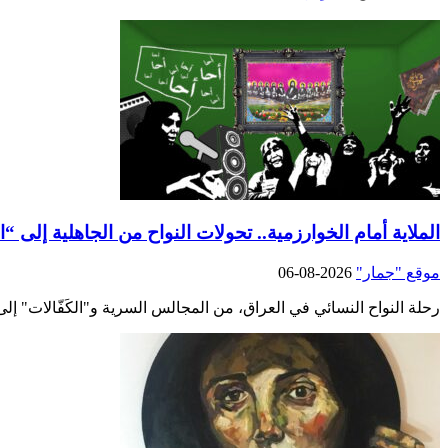
الملاية أمام الخوارزمية.. تحولات النواح من الجاهلية إلى “ال
موقع "جمار"
2026-08-06
رحلة النواح النسائي في العراق، من المجالس السرية و"الكَفّالات" 