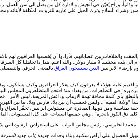
شياً وذاتياً، وراح يُعيّن في الجيش والادارة كل من يصل الى سن العمل، 
لقصور وشراء السلاح وترك الحبل على غاربه للنزوات المكلفة لأبنائه ومح
20، وبغض النظر عن التسميات والحقب والخلافات بين عصاباتهم، فأرادوا أن يُخضعوا العراقي
بحسب عدة صحف أمريكية في حينه، أن بول بريمر شخصياً عاد بعد عام الى بلده مختلساً 9 مليا
الذين يستبيحون العراق
بالمعنى الحرفي والتفصيلي
القديم عليه. هؤلاء لا يعرفون كيف يفكر العراقيون وكيف يسلكون، ويفا
بره بره" في التظاهرات، من بغداد منذ اقتحم المتظاهرون المجلس النيا
 والنطق بأي كلمة مخافة تهمة الارهاب وداعش المريحة. ليس الأمر – 
أ "ولاية الفقيه".. وليس فحسب أن بين بلاد فارس وبلاد ما بين النهري
قة بمناسبة ومن دونها، الصادرة عن مسئولين ايرانيين، تحقّر العراق وأه
"كلما دق الكوز بالجرة".. وهي جميعها استباحة على كل المستويات، الماد
 محمد الحلبوسي، رئيس مجلس النواب، على استعراض الرشوة التي يدّعون
باب جديد للسرقة و