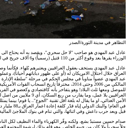
التظاهر في مدينة الثورة/الصدر
الوزراء يقرها بعد وقوع أكثر من 110 قتيل (رسمياً) و6 آلاف جريح في العراق. وهو يعلن انه "سمع مطالب المحتجين من قبل أن ينطقوا بها" – استكمالاً ربما لقدراته السحرية!
العراقيين بلا عمل، وما
الأمن الغذائي، او ما يقال له بلغة أقل تقنية "الجوع".. يا قوم! بين
قبل وبعد حرب داعش وفي اثنائها، والتي تنام في بنوك الملاجئ المالية ا
صدام حسين مستبدٌ بشع، ولكنه وفّر الكهرباء والماء النظيف لكل النا
حلاً سحرياً ولا كان من جيبه الخاص. وهو قام بذلك لرشوة المجتمع العرا