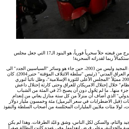
عادل عبد المهدي هو صاحب "لا حل سحري"، ويقصد به أنه يحتاج الى وقت إذ لم يمضِ على وجوده في رئاسة الوزراة إلا سنة واحدة. ولكنه أخرج من قبعته حلاً سحرياً فورياً، هو البنود الـ17 التي جعل مجلس
عادل عبد المهدي يستخف بعقول العراقيين ويعتبرهم بُلهاء. فكأنما وصوله الى رئاسة الوزارة هو عهد جديد. كأنما الزمن ينطلق من ذلك التاريخ المجيد وليس من 2003، حين جاء هو وسائر "السياسيين الجدد" الى
العراق خلال احتلال الامريكان له (أو على ظهور دباباتهم أحياناً)، وعملوا مساعدين لبول برايمر المعيّن من الرئيس الامريكي بوش ليكون "حاكم العراق المدني" (رئيس "سلطة الائتلاف المؤقتة" حتى 2004). كان
عبد المهدي عضواً مناوباً في مجلس الحكم في مرحلة "سلطة الإدارة المدنية" تلك، ثم شغل منصب وزير المالية في حكومة إياد علاوي عام 2004 ممثِلاً "المجلس الأعلى للثورة الإسلامية"، وظل نائباً لنوري
نهاية 2011. كان إذاً في مواقع المسئولية وجزءاً من "النظام" خلال إحتلال الامريكان للعراق وحتى كارثة إحتلال داعش
للموصل ومعها ثلث البلاد! وهو يتفاخر بأنه كاقتصادي وكعضو في الفريق المفاوض حول الديون، فقد تمكن من اقناع الأمريكان وسواهم بالغاء جزء منها.. ما لم يَحُول دون أن يصبح 25 في المئة من الشباب
لومات أعلنها "البنك الدولي" الذي أضاف أن منزلاً من كل ستة منازل يعاني من إنعدام
لاوقات (قبل الاضطرابات في سعر البرميل) مئة وخمسون مليار دولار
 كان يمكن ذلك خلال - فلنقل - أربع أو خمس سنوات، لولا مئات ملايين المليارات المختَلسة من أصحاب السلطة والنفوذ
يد والتام، والسكن لكل الناس، وشق وعَبّد الطرقات. وهذا لم يكن
نموية والحداثية، وعلى فرض انعدامها. وفي عهده كانت البطالة صفراً