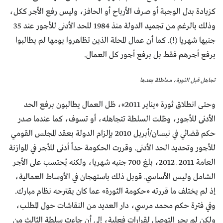
كزيادة بدل الوجبة أو صرف الأرباح أو الحافز، وليس رفع الأجر ككل،
وذلك بالرغم من تجميد الدولة منذ 1984 للحد الأدنى للأجور عند 35
جنيها شهريا (!). كما أن عمال المحلة الذين تظاهروا يومها لم يطالبوا
برفع أجرهم فقط بل برفع أجور كل العمال.
تجاهل قبل الثورة، مماطلة بعدها
وحتى انطلاق ثورة «يناير 2011»، ظل العمال يطالبون برفع الحد
الأدنى للأجور، وظلت السلطة تتجاهله، أو تسوف، كما عندما صدر
حكم قضائي في نيسان/أبريل 2010 بإلزام الدولة بعقد المجلس القومي
للأجور وتحديد الحد الأدنى. وقررت الحكومة حداً أدنى للأجر في الموازنة
العامة 2011 ـ 2012، بلغ 700 جنيه شهريا، ولكنه يُحتسب على الأجر
الشامل وليس الأساسي. قوبل ذلك باستهجان في الأوساط العمالية،
إذ لم يختلف ما قررته «حكومة الثورة» عما كان يقترحه نظام مبارك.
وفي فترة حكم محمد مرسي، دار العديد من النقاشات حول المطلب،
ولكن لم يجر التوصل لقرارات فعلية، إلى أن جاءت سلطة الثالث من