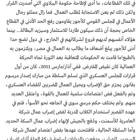
في تلك القطاعات، ما أدى لإطاحة حكومة الببلاوي التي أصدرت القرار.
ولكن ذلك لم يعن الاستجابة لمطلب العمال. فما زال ممثلو رجال
الأعمال في المجلس القومي للأجور يقاومون رفع الحد الأدنى في القطاع
الخاص بحجة أن ذلك سيكون طاردا للاستثمار وسيزيد البطالة... بينما
هؤلاء أنفسهم لديهم فروع لشركاتهم في الخارج، في دول تضع حدا
أدنى للأجور يبلغ أضعاف ما يطالب به العمال في مصر، ويلتزمون به
بالطبع!ما قامت به الحكومات المتعاقبة بعد الثورة تجاه الحركة
العمالية كان نقيض المفترض. ففي آذار/مارس 2011، كان من أول
قرارات المجلس العسكري الذي تسلم السلطة من مبارك إصدار مرسوم
بقانون يجرّم حق الإضراب ويحيل العمال المضربين للقضاء العسكري،
وتم بالفعل فض اعتصامات سلمية للعمال بالقوة، واعتقل العديد
منهم. ولم يختلف حكم مرسي سوى في اتجاهه نحو الأسوأ، فتم في
عهده القصير استخدام الكلاب المدربة لفض إضراب عمال شركة
العامرية للأسمنت، ودُفع بالجيش لإنهاء إضراب عمال السكة الحديد.
وأما السلطة الحالية، فافتتحت عهدها بفض اعتصام لعمال شركة
السويس للصلب، ودفعت بالدبابات لساحة شركة المحلة أثناء إضراب