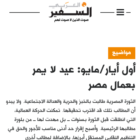
مواضيع
أول أيار/مايو: عيد لا يمر
الرئيسية
مواضيع
بعمال مصر
إفتتاحية
الثورة المصرية طالبت بالخبز والحرية والعدالة الاجتماعية. ولا يبدو
فكرة
أن المطالب تلك قد اقترب تحقيقها. تمكنت الحركة العمالية،
التي انطلقت قبل الثورة بسنوات ــ بل مهدت لها ــ من بلورة
دفاتر
مطالبها الرئيسية. وأصبح إقرار حد أدنى مناسب للأجور والحق في
بالصورة
التنظيم النقابي المستقل أبرزها، بالإضافة لمطالب أخرى