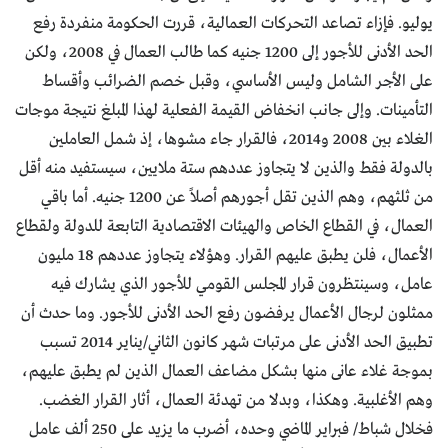
يوليو. فإزاء تصاعد التحركات العمالية، قررت الحكومة منفردة رفع
الحد الأدنى للأجور إلى 1200 جنيه كما طالب العمال في 2008، ولكن
على الأجر الشامل وليس الأساسي، وقبل خصم الضرائب وأقساط
التأمينات. وإلى جانب انخفاض القيمة الفعلية لهذا المبلغ نتيجة موجات
الغلاء بين 2008 و2014، فالقرار جاء مشوها، إذ شمل العاملين
بالدولة فقط والذين لا يتجاوز عددهم ستة ملايين، سيستفيد منه أقل
من ثلثهم، وهم الذين تقل أجورهم أصلاً عن 1200 جنيه. أما باقي
العمال، في القطاع الخاص والهيئات الاقتصادية التابعة للدولة ولقطاع
الأعمال، فلن يطبق عليهم القرار. وهؤلاء يتجاوز عددهم 18 مليون
عامل، وسينتظرون قرار المجلس القومي للأجور الذي يشارك فيه
ممثلون لرجال الأعمال يرفضون رفع الحد الأدنى للأجور. وما حدث أن
تطبيق الحد الأدنى على مرتبات شهر كانون الثاني/يناير 2014 تسبب
بموجة غلاء عانى منها بشكل مضاعف العمال الذين لم يطبق عليهم،
وهم الأغلبية. وهكذا، وبدلا من تهدئة العمال، أثار القرار الغضب.
فخلال شباط/ فبراير الماضي وحده، أضرب ما يزيد على 250 ألف عامل