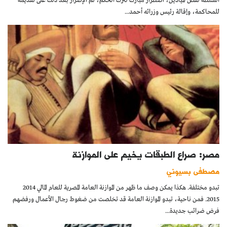
السلطة لفض الميادين، اضطرار مبارك لترك الحكم، ثم الإصرار بعد ذلك على تقديمه
للمحاكمة، وإقالة رئيس وزرائه أحمد...
مصر: صراع الطبقات يخيم على الموازنة
مصطفى بسيوني
تبدو مختلفة. هكذا يمكن وصف ما ظهر من الموازنة العامة المصرية للعام المالي 2014
2015. فمن ناحية، تبدو الموازنة العامة قد تخلصت من ضغوط رجال الأعمال ورفضهم
فرض ضرائب جديدة...