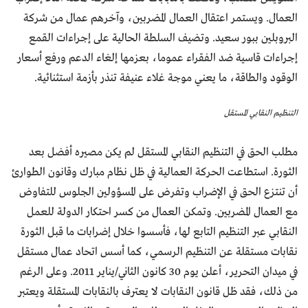
العمال. ويستمر اعتقال العمال المضربين، وآخرهم عمال من شركة
البروبلين ببور سعيد. وتضيف السلطة الحالية على إجراءات القمع
إجراءات قاسية ضد الفقراء عموما، بعزمها إلغاء الدعم ورفع أسعار
الوقود والطاقة، ما يعني موجة غلاء عنيفة تنذر بأزمة استثنائية.
التنظيم النقابي المستقل
مطلب الحق في التنظيم النقابي المستقل لم يكن مصيره أفضل بعد
الثورة. استطاعت الحركة العمالية في ظل نظام مبارك وقانون الطوارئ
أن تنتزع الحق في الإضراب وتفرض على المسؤولين الجلوس للتفاوض
مع العمال المضربين. وتمكن العمال من كسر احتكار الدولة للعمل
النقابي عبر التنظيم التابع لها، فأسسوا خلال إضرابات ما قبل الثورة
نقابات مستقلة عن التنظيم الرسمي، كما أسس اتحاد عمال مستقل
في ميدان التحرير، أعلن يوم 30 كانون الثاني/يناير 2011. وعلى الرغم
من ذلك، فقد ظل قانون النقابات لا يعترف بالنقابات المستقلة ويعتبر