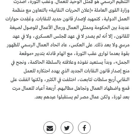
التنظيم الرسمي هو الممثل الوحيد للعمال. وعقب الثورة، أصدرت
وزارة القوى العاملة «إعلان الحريات النقابية» بالتعاون مع منظمة
العمل الدولية، كتمهيد لإصدار قانون جديد للنقابات. وعُقِدت حوارات
عديدة بين الحكومة وممثلي العمال ورجال الأعمال للوصول لصيغة
للقانون، إلا أنه لم يصدر لا في عهد المجلس العسكري، ولا في عهد
مرسي ولا بعد ذلك. على العكس، عاد اتحاد العمال الرسمي للظهور
بقوة بعدما توارى عقب الثورة، مع اتهام قادته بتدبير «موقعة
الجمل»، وبدأ يستعيد نفوذه وعلاقته بالسلطة الحاكمة، ونجح في
منع إصدار قانون النقابات الجديد الذي يهدد احتكاره للعمل
النقابي.أربع سلطات تتابعت، اختلفت في الكثير، ولكنها اتفقت على
قمع واضطهاد العمال وتجاهل مطالبهم. أربعة أعياد للعمال مرت
بعد ثورة، ولكن عمال مصر لم يستقبلوا عيدهم بعد.