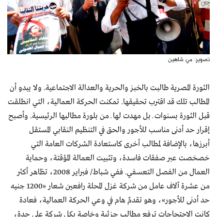
تصوير: مي شاهين
الثورة المصرية طالبت بالخبز والحرية والعدالة الاجتماعية. ولا يبدو أن
المطالب تلك قد اقترب تحقيقها. تمكنت الحركة العمالية، التي انطلقت
قبل الثورة بسنوات ــ بل مهدت لها ــ من بلورة مطالبها الرئيسية. وأصبح
إقرار حد أدنى مناسب للأجور والحق في التنظيم النقابي المستقل
أبرزها، بالإضافة لمطالب أخرى كاستعادة الشركات العامة التي
خصخصت عبر صفقات فاسدة، وتثبيت العمالة المؤقتة، وحماية
العمال من الفصل التعسفي. ففي شباط/ فبراير 2008، تظاهر أكثر
من عشرة آلاف عامل من شركة غزل المحلة رافعين شعار «1200 جنيه
حد أدنى للأجور»، وهو تقدمٌ هام في وعي الحركة العمالية، فعادة
كانت الاحتجاجات ترفع مطالب جزئية وخاصة بكل شركة على حدة،