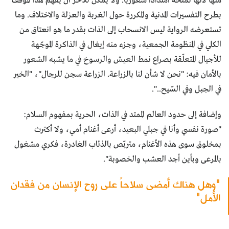
منها لأنها تمنحه امتداداً شعورياً. ولا يمكن للآخر أن يفهم هذا الموقف
بطرح التفسيرات المدنية والمكررة حول الغربة والعزلة والاختلاف. وما
تستعرضه الرواية ليس الانسحاب إلى الذات بقدر ما هو انعتاق من
الكلي في المنظومة الجمعية، وجزء منه إيغال في الذاكرة الموجّهة
للأجيال المتعلّقة بصراع نمط العيش والرسوخ في ما يشبه الشعور
بالأمان فيه: "نحن لا شأن لنا بالزراعة. الزراعة سجن للرجال"، "الخير
في الجبل وفي السّيح..".
وإضافة إلى حدود العالم الممتد في الذات، الحرية بمفهوم السلام:
"صورة نفسي وأنا في جبلي البعيد، أرعى أغنام أمي، ولا أكترث
بمخلوق سوى هذه الأغنام، متربّص بالذئاب الغادرة، فكري مشغول
بالمرعى وبأين أجد العشب والخصوبة".
"وهل هناك أمضى سلاحاً على روح الإنسان من فقدان
الأمل"