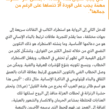
مهمّة يجب على الوردة ألاّ تنساها على الرغم من
جمالها".
المدخل الثاني إلى الرواية هو استطراد الكاتب في التفاتات سريعة إلى
جهات مختلفة، مما يقدّم للتجربة علاقات ترتبط بالبناء الإنساني الذي
هو من دعائمها الأساسية. وما ينشئه الاستطراد هو ذلك التكوين
النفسي الذي من خلاله تتجلى الكثير من الفوارق، وتتشكّل كثير من
الرؤى القيمية التي تظهر أو تختفي في الخطاب. ويفعّل الاستطراد
الخطاب، وينسج تكوينه بتنوّع المؤشرات المعرفية والفنية. ويمكّن من
وصل الخطاب الفني بالتكوين الشعوري المرتبط بعلاقة الذات بالعمق
الثقافي والبناء الميثولوجي في الذاكرة الإنسانية. مثال ذلك : "أليس هذا
هو اسم طائر يزعم العرب أنّه يخرج من هامة القتيل" (ص15). وتحفر
حشرة الزنزانة في لحظات العزلة منافذ إلى الروح تسلكها تلك
العذابات المختلطة بمشاعر الحرمان والانكسار والشعور بالعبثية،
إضافة إلى العجز عن فهم المحيط الذي يرسمه الآخرون بالتبعية