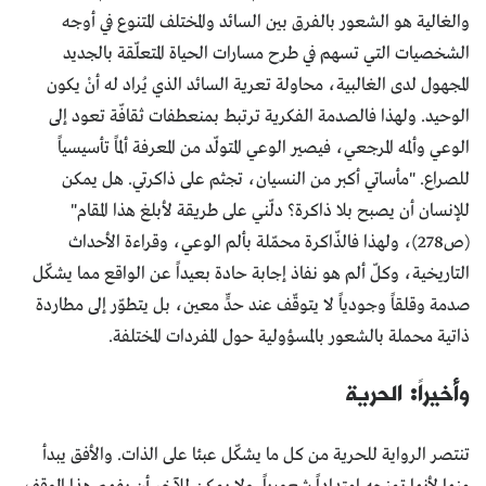
والغالية هو الشعور بالفرق بين السائد والمختلف المتنوع في أوجه
الشخصيات التي تسهم في طرح مسارات الحياة المتعلّقة بالجديد
المجهول لدى الغالبية، محاولة تعرية السائد الذي يُراد له أنْ يكون
الوحيد. ولهذا فالصدمة الفكرية ترتبط بمنعطفات ثقافّة تعود إلى
الوعي وألمه المرجعي، فيصير الوعي المتولّد من المعرفة ألماً تأسيسياً
للصراع. "مأساتي أكبر من النسيان، تجثم على ذاكرتي. هل يمكن
للإنسان أن يصبح بلا ذاكرة؟ دلّني على طريقة لأبلغ هذا المقام"
(ص278)، ولهذا فالذّاكرة محمّلة بألم الوعي، وقراءة الأحداث
التاريخية، وكلّ ألم هو نفاذ إجابة حادة بعيداً عن الواقع مما يشكّل
صدمة وقلقاً وجودياً لا يتوقّف عند حدٍّ معين، بل يتطوّر إلى مطاردة
ذاتية محملة بالشعور بالمسؤولية حول المفردات المختلفة.
وأخيراً: الحرية
تنتصر الرواية للحرية من كل ما يشكّل عبئا على الذات. والأفق يبدأ