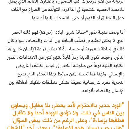
الزنزانة من أهم مرتكزات أدب السجون، باعتبارها العالم الذي يمثّل
الملامسة الحسية المتشعبة في الذاكرة، المتولّدة من الصراع مع الذات
حول التحقيق أو الفهم أو حتى الانسحاب إليها أو منها.
أما وصف مدينة صُور "جمانة شرق البلاد" (ص62) فهو ذلك الحفر
الذي لا يمكن تجنّبه في تصلِّب المسافة بين الذات والفضاء، سواء كان
ذلك في إحاطة شعورية أو حسية، إذْ لا يمكن قراءة الإنسان خارج هذا
التأثير. وحينما تكون المدينة رمزاً قابلاً لتتبّع كثير من الامتدادات، تصير
الكتابة الفنية نوعاً من مناوشة الخفي في غياب الكشف التاريخي
والإنساني. ولهذا فما تحمله المدن مرتبط بهذا التجذر الذي يمنح
التجربة مفردات إنسانية عميقة تشكل منطلقات تفكيك العلاقة بين
الإنسان والفضاء بأنواعه.
"الورد جدير بالاحترام لأنه يعطي بلا مقابل ويساوي
بين الناس في ذلك. ولا تؤذي الوردة أحداً ولا تقابل
قطفها بإساءة"، وعلى الرغم من ذلك يبقى السؤال:
"هل يجب نسيان هذه الإساءة؟"، بمعنى آخر "للشوك