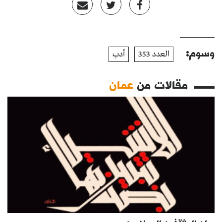
وسوم:
العدد 353
أدب
مقالات من
عمان