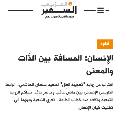
فكرة
الإنسان: المسافة بين الذَّات
الرئيسية
مواضيع
والمعنى
إفتتاحية
اقتراب من رواية "تَعويبَة الظِلّ" لسعيد سلطان الهاشمي.. الرابط
فكرة
التاريخي الإنساني بين ماضٍ غائب وحاضر تائه. تحاكم الرواية
التبعية وتقف ضد خطاب الطاعة.. تعري التبعية ودورها في
دفاتر
تفتيت كيان الإنسان.
بالصورة