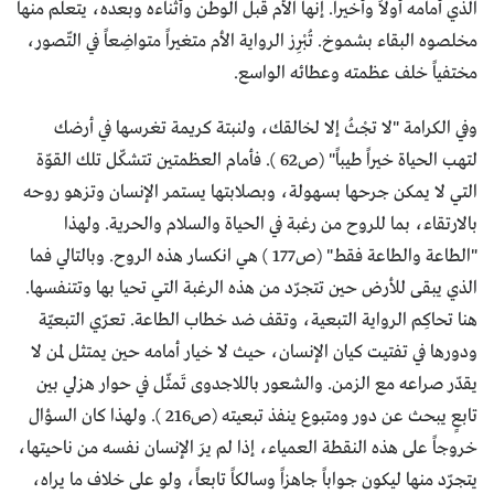
الذي أمامه أولاً وأخيراً. إنها الأم قبل الوطن وأثناءه وبعده، يتعلّم منها
مخلصوه البقاء بشموخ. تُبْرِز الرواية الأم متغيراً متواضِعاً في التّصور،
مختفياً خلف عظمته وعطائه الواسع.
وفي الكرامة "لا تجْثُ إلا لخالقك، ولنبتة كريمة تغرسها في أرضك
لتهب الحياة خيراً طيباً" (ص62 ). فأمام العظمتين تتشكّل تلك القوّة
التي لا يمكن جرحها بسهولة، وبصلابتها يستمر الإنسان وتزهو روحه
بالارتقاء، بما للروح من رغبة في الحياة والسلام والحرية. ولهذا
"الطاعة والطاعة فقط" (ص177 ) هي انكسار هذه الروح. وبالتالي فما
الذي يبقى للأرض حين تتجرّد من هذه الرغبة التي تحيا بها وتتنفسها.
هنا تحاكِم الرواية التبعية، وتقف ضد خطاب الطاعة. تعرّي التبعيّة
ودورها في تفتيت كيان الإنسان، حيث لا خيار أمامه حين يمتثل لمن لا
يقدّر صراعه مع الزمن. والشعور باللاجدوى تَمثّل في حوار هزلي بين
تابعٍ يبحث عن دور ومتبوع ينفذ تبعيته (ص216 ). ولهذا كان السؤال
خروجاً على هذه النقطة العمياء، إذا لم يرَ الإنسان نفسه من ناحيتها،
يتجرّد منها ليكون جواباً جاهزاً وسالكاً تابعاً، ولو على خلاف ما يراه،