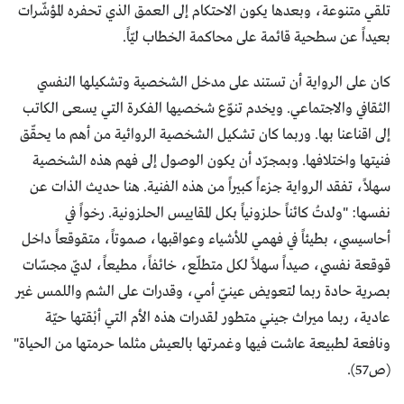
تلقي متنوعة، وبعدها يكون الاحتكام إلى العمق الذي تحفره المؤشّرات
بعيداً عن سطحية قائمة على محاكمة الخطاب ليّاً.
كان على الرواية أن تستند على مدخل الشخصية وتشكيلها النفسي
الثقافي والاجتماعي. ويخدم تنوّع شخصيها الفكرة التي يسعى الكاتب
إلى اقناعنا بها. وربما كان تشكيل الشخصية الروائية من أهم ما يحقّق
فنيتها واختلافها. وبمجرّد أن يكون الوصول إلى فهم هذه الشخصية
سهلاً، تفقد الرواية جزءاً كبيراً من هذه الفنية. هنا حديث الذات عن
نفسها: "ولدتُ كائناً حلزونياً بكل المقاييس الحلزونية. رخواً في
أحاسيسي، بطيئاً في فهمي للأشياء وعواقبها، صموتاً، متقوقعاً داخل
قوقعة نفسي، صيداً سهلاً لكل متطلّع، خائفاً، مطيعاً، لديّ مجسّات
بصرية حادة ربما لتعويض عينيّ أمي، وقدرات على الشم واللمس غير
عادية، ربما ميراث جيني متطور لقدرات هذه الأم التي أبْقتها حيّة
ونافعة لطبيعة عاشت فيها وغمرتها بالعيش مثلما حرمتها من الحياة"
(ص57).