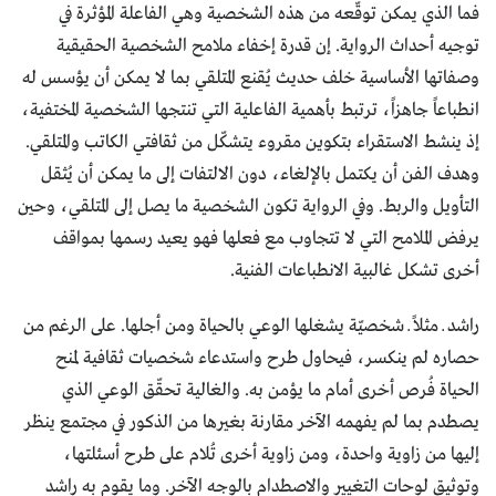
فما الذي يمكن توقّعه من هذه الشخصية وهي الفاعلة المؤثرة في
توجيه أحداث الرواية. إن قدرة إخفاء ملامح الشخصية الحقيقية
وصفاتها الأساسية خلف حديث يُقنع المتلقي بما لا يمكن أن يؤسس له
انطباعاً جاهزاً، ترتبط بأهمية الفاعلية التي تنتجها الشخصية المختفية،
إذ ينشط الاستقراء بتكوين مقروء يتشكّل من ثقافتي الكاتب والمتلقي.
وهدف الفن أن يكتمل بالإلغاء، دون الالتفات إلى ما يمكن أن يُثقل
التأويل والربط. وفي الرواية تكون الشخصية ما يصل إلى المتلقي، وحين
يرفض الملامح التي لا تتجاوب مع فعلها فهو يعيد رسمها بمواقف
أخرى تشكل غالبية الانطباعات الفنية.
راشد ــ مثلاً ــ شخصيّة يشغلها الوعي بالحياة ومن أجلها. على الرغم من
حصاره لم ينكسر، فيحاول طرح واستدعاء شخصيات ثقافية لمنح
الحياة فُرص أخرى أمام ما يؤمن به. والغالية تحقّق الوعي الذي
يصطدم بما لم يفهمه الآخر مقارنة بغيرها من الذكور في مجتمع ينظر
إليها من زاوية واحدة، ومن زاوية أخرى تُلام على طرح أسئلتها،
وتوثيق لوحات التغيير والاصطدام بالوجه الآخر. وما يقوم به راشد