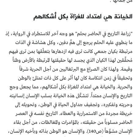
من جمالها".
الخيانة هي امتداد للغزاة بكل أشكالهم
"زراعة التاريخ في الحاضر بحلم" هو وجه آخر للاستطراد في الرواية، إذ
ما ينطوي عليه الحلم يرجع إلى همٍّ دفين، وكل هشاشة في الذات
مرتبطة بكيان جمعي كانت ترى فيه ازدهارها بتعلّقها بمن ترى فيهم
مُحقِّقين لهذا الكيان الذي يجسد لها حقيقتها المرتبطة بالأرض وطناً
وقيمة. ولهذا كان الصراع مع البرتغاليين من أجل الحرية شرفاً
وتحقيقاً في زمن انتكاسة كان لها أثر على كل ذات تمتلئ بالوطن
والحرية. والخيانة هي امتداد للغزاة بكل أشكالهم، مما يجعل وجع
التاريخ والإنسان ممتداً. تتشكّل هذه الخيانة بسلب الإنسان إنسانيته
وحريته وتفكيره، وتجفيف جداول الحياة في الوطن، وتحويله إلى
خريطة مجردة من الاستمرارية والعطاء. التاريخ نفسه في العصر
الحاضر مسلوباً من حقيقته، بالمؤامرات والمغالطات، من أجل بقاء
الإنسان مشوَّهاً (ص140). والإنسان هو الوطن بذاته وبأخيه الإنسان،