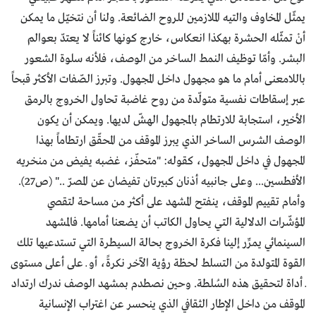
يمثّل المخاوف والتيه الملازمين للروح الضائعة. ولنا أن نتخيّل ما يمكن
أنْ تمثّله الحشرة بهكذا انعكاس، خارج كونها كائناً لا يعتدّ بعوالم
البشر. وأمّا توظيف النمط الساخر من الوصف، فلأنه سلوة الشعور
باللامعنى أمام ما هو مجهول داخل المجهول. وتبرز الصّفات الأكثر قبحاً
عبر إسقاطات نفسية متولّدة من روح غاضبة تحاول الخروج بالرمق
الأخير، استجابة للارتطام بالمجهول الهشّ لديها. ويمكن أن يكون
الوصف الشرس الساخر الذي يبرز الموقف من المحقّق ارتطاماً بهذا
المجهول في داخل المجهول، كقوله: "متحفّز، غضبه يفيض من منخريه
الأفطسين... وعلى جانبيه أذنان كبيرتان تفيضان عن المصرّ .." (ص27).
وأمام تقييم الموقف، ينفتح المشهد على أكثر من مساحة لتقصي
المؤشّرات الدلالية التي يحاول الكاتب أن يضعنا أمامها. فالمشهد
السينمائي يمرِّر إلينا فكرة الخروج بحالة السيطرة التي تستدعيها تلك
القوة المتولدة من التسلط لحظة رؤية الآخر نكرةً، أو ــ على أعلى مستوى
ــ أداة لتحقيق هذه السُلطة. وحين نصطدم بمشهد الوصف ندرك ارتداد
الموقف من داخل الإطار الثقافي الذي ينحسر عن اغتراب الإنسانية