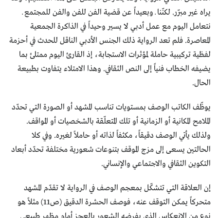
يراه غير مبرّر. لكنّنا ــ وبعيداً عن قضية الفن للفن والفن للمجتمع ــ
نتعامل اليوم مع عمل أدبي لا يسير وحيداً في الذاكرة الجمعية
المعاصرة. فلم تعد الرواية ذلك الجنس الأدبي الناقل للحدث في أحزمة
لفظية تركيبية حاملة لمؤثرات الاستجابة، إذ القارئ اليوم ممتلئ بما
يضيفه الخطاب فنياً إلى النص الثقافي. وهذا الامتلاء يتفاوت بطبيعة
الحال.
يوظّف الكاتب الوصف بمستويات تناسب المشهد أو الصورة التي تحدّد
الملامح المكانية أو الزمانية أو تلك المتعلّقة بالشخصيات أو المواقف.
ولذلك يأتي الوصف دقيقاً، مكثفاً لذاته أو حاملاً لغيره. وفي كلا
الحالتين يسعى إلى مزج الموقف بتنوعات شعورية مختلفة تحدّد أبعاد
التكوين الثقافي والاجتماعي والإنساني.
إن العلاقة التي تتشكّل بمعجم الوصف في الرواية لا تقدّم المشهد
متحركاً يمكن التوقف عنه، فوصف الحشرة الدقيق (ص11) مثلاً هو
نوع من الانعكاس الذي يفرضه الشعور بالعجز أمام مظهر طبيعي