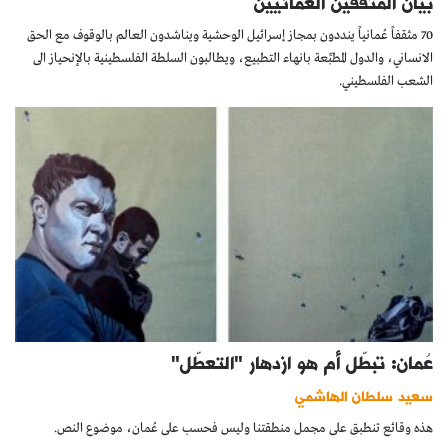
بيان المثقفين العمانيين
70 مثقفاً عُمانياً ينددون بمجاز إسرائيل الوحشية ويناشدون العالم بالوقوف مع الحق
الانساني، والدول المطبِّعة بانهاء التطبيع، ويطالبون السلطة الفلسطينية بالإنحياز الى
الشعب الفلسطيني.
عُمان: تبطّل أم هو ازدهار "التعطّل"
سعيد سلطان الهاشمي
هذه وقائع تنطبق على مجمل منطقتنا وليس فحسب على عُمان، موضوع النص.