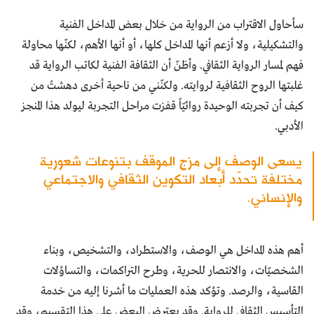
سأحاول الاقتراب من الرواية من خلال بعض المداخل الفنية
والتشكيلية، ولا أزعم أنها المداخل كلها، أو أنها الأهم، لكنّها محاولة
فهم لمسار الرواية الثقافي. وأظنّ أن الثقافة الفنية لكاتب الرواية قد
غلبتها الروح الثقافية لروايته. ولكنّني من ناحية أخرى دهشتُ من
كيف أن تجربته الوحيدة روائيّاً قفزت مراحل التجربة ليولد هذا المنجز
الأدبي.
يسعى الوصف إلى مزج الموقف بتنوعات شعورية
مختلفة تحدّد أبعاد التكوين الثقافي والاجتماعي
والإنساني.
أهم هذه المداخل هي الوصف، والاستطراد، والتشخيص، وبناء
الشخصيّات، والانتصار للحرية، وطرح التراكمات، والتساؤلات
القاسية، والرصد. وتؤكد هذه العمليات ما أشرنا إليه من خدمة
التأسيس الثقافي للرواية. وقد يعترض البعض على هذا التقسيم، وقد