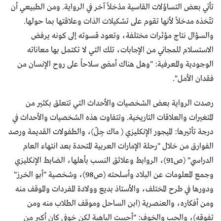
تأتي بعض التساؤلات القاسية مدْخلاً آخر في الرواية. ومن الطبيعي أن
تتّخذه مدخلاً لأنها تقوم على تشكيلات الذات وعلاقتها بما حولها.
والسؤال نتاج مؤثرات مختلفة، وتعود قسوته إلى كونه يرفض
الاستسلام للمجاني من الإجابات، تلك التي لا تكتمل بها معاناته
الوجودية والمعرفية: "وهل هناك أمضى سلاحاً على روح الإنسان من
فقدان الأمل".
رصدت الرواية بعض الشخصيات والأحداث التي تتعلق بكثير من
المتغيرات والعلاقات التاريخية. وتتفاوت هذه الشخصيات والأحداث في
درجة تأثيرها: الميجور الإنكليزي ( ماك جِلّ)، والطفولات القديمة ورصد
الفوارق من خلال "رحلة الإمارات العربية المتحدة بعد انتهاء العام
الدراسي" (ص91)، الروابط وعلائق النسب بأهلها، الضابط الإنكليزي
وجمع المعلومات عن البلاد وأسلحته (ص98)، وشخصية "أبو الخرز"
ودورها في طرح المختلف، والأستاذ بديع وولادة المفردات والموقف منه
ومن أفكاره، والعنصرية (ابن الساحل وموقف الطلاب منه ومن
تفوقه)، والحب والخوف: "أحببت الباهية لكن خوفي كان أكبر من