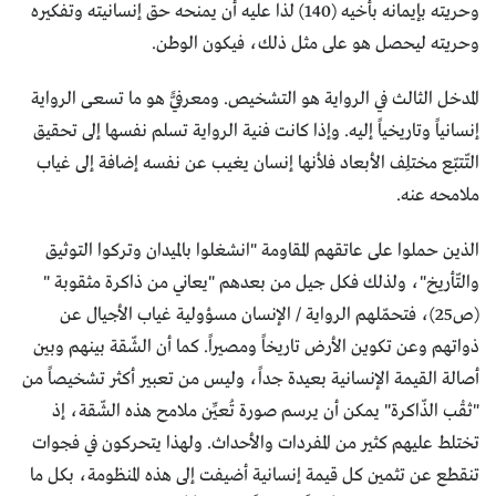
وحريته بإيمانه بأخيه (140) لذا عليه أن يمنحه حق إنسانيته وتفكيره
وحريته ليحصل هو على مثل ذلك، فيكون الوطن.
المدخل الثالث في الرواية هو التشخيص. ومعرفيًّ هو ما تسعى الرواية
إنسانياً وتاريخياً إليه. وإذا كانت فنية الرواية تسلم نفسها إلى تحقيق
التّتبّع مختلِف الأبعاد فلأنها إنسان يغيب عن نفسه إضافة إلى غياب
ملامحه عنه.
الذين حملوا على عاتقهم المقاومة "انشغلوا بالميدان وتركوا التوثيق
والتّأريخ"، ولذلك فكل جيل من بعدهم "يعاني من ذاكرة مثقوبة "
(ص25)، فتحمّلهم الرواية / الإنسان مسؤولية غياب الأجيال عن
ذواتهم وعن تكوين الأرض تاريخاً ومصيراً. كما أن الشّقة بينهم وبين
أصالة القيمة الإنسانية بعيدة جداً، وليس من تعبير أكثر تشخيصاً من
"ثقْب الذّاكرة" يمكن أن يرسم صورة تُعيِّن ملامح هذه الشّقة، إذ
تختلط عليهم كثير من المفردات والأحداث. ولهذا يتحركون في فجوات
تنقطع عن تثمين كل قيمة إنسانية أضيفت إلى هذه المنظومة، بكل ما