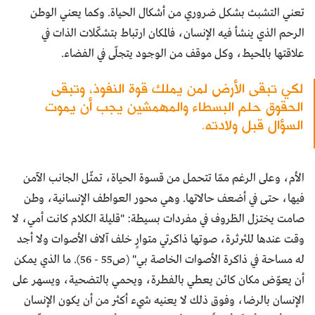
تعني التشبث بشكل ضروري من أشكال الحياة. وكما يعني الوطن
الرحم الذي ينشأ فيه الإنسان، فالمكان ارتباط بتشكّلات الذات في
علاقتها بالمحيط، وكل موقف من الوجود يتجلّى في الفضاء.
لكي تبقى الأرض لمن يملك قوة النفوذ، وتبقى
الحقوق حلم البسطاء والمهمشين يجب أن يموت
السؤال قبل ولادته.
الأم، وعلى الرغم ممّا تتحمل من قسوة الحياة، تمثّل الجانب الآمن
فيها، حتى في أضعف حالاتها. وهي محور العواطف الإنسانية، وطن
صامت يختزل الظروف في مفردات بسيطة: "قليلة الكلام كانت أمي، لا
وقت عندها للثرثرة، صوتها ذاكرتي متوارٍ خلف آلاف الأصوات ولا أجد
له مساحة في ذاكرة الأصوات الخاصة بي" (ص55 - 56). ما الذي يمكن
أن يعوّض مكان كائن يعطي بالفطرة، ويحمي بالتضحية، ويسهر على
الإنسان بالرضا، وفوق ذلك لا يعنيه شيء أكثر من أن يكون الإنسان