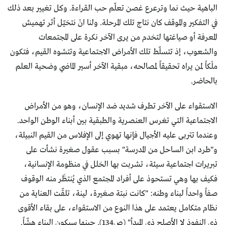
الباهية حيث نما وترعرع غصن تعلّم حب القراءة. وكل تغيير بعد ذلك
في التفكير والموقف كان نتاج تلك المرحلة. ولنا انْ نتخيّل أثر تهميش
المعرفة أو صياغتها لتخدم من يرى الآخر نكرة على المجتمعات
والشعوب، إذ تتسلّط تلك الأمراض الاجتماعية وتتشوه القيم، فتكون
ملْكاً لمن يراه تحقيقاً لمصالحه، مبقية الآخر أسير الماضي وضحية العلم
بالحاضر.
الاستقواء على الآخر تطرف شديد ضد الإنسان، وهو من الأمراض
الاجتماعية التي تغرس العنصرية والطبقية بين أبناء الوطن الواحد.
وعندما تتربى عليه الأجيال فإنها تهوي إلى الإفلاس من القيم النبيلة،
و"طرد ابن الساحل من المدرسة" بسبب عقول صغيرة نشأت على
تبريرات اجتماعية سيئة، تشربت بها الخلل في منظومة الإنسانية،
فكيف بها وهي تستحوذ على أفراد المجتمع الذي يُنتظَر منه الوقوف
صفاً واحداً لبناء وطنه: "كانت نبتة صغيرة، لينة، تلقّت العناية من
نظام متكامل يعتمد على هذا النوع من الاستقواء، على بقاء الأقوى
ذي النفوذ لا الأصلح ذي المبدأ" (ص134). حينها سيكون البناء هشّاً.