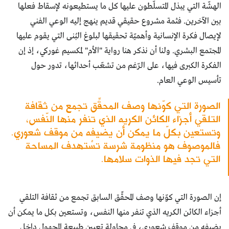
الهشّة التي يبذل المتسلّطون عليها كل ما يستطيعونه لإسقاط فعلها
بين الآخرين. فثمة مشروع حقيقي قديم ينهج إليه الوعي الفني
لإيصال فكرة الإنسانية وأهميّة تحقيقها لبلوغ البُنى التي يقوم عليها
المجتمع البشري. ولنا أن نذكر هنا رواية "الأم" لمكسيم غوركي، إذ إن
الفكرة الكبرى فيها، على الرّغم من تشعّب أحداثها، تدور حول
تأسيس الوعي العام.
الصورة التي كوّنها وصف المحقِّق تجمع من ثقافة
التلقي أجزاء الكائن الكريه الذي تنفر منها النّفس،
وتستعين بكلّ ما يمكن أن يضيفه من موقف شعوري.
فالموصوف هو منظومة شرسة تسْتهدف المساحة
التي تجد فيها الذوات سلامها.
إن الصورة التي كوّنها وصف المحقِّق السابق تجمع من ثقافة التلقي
أجزاء الكائن الكريه الذي تنفر منها النفس، وتستعين بكل ما يمكن أن
يضيفه من موقف شعوري، في محاولة تعيين طبيعة المجهول داخل