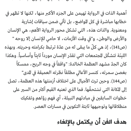
أهمية الذات في الرواية تهيمن على الجزء الأكبر منها، لكنها لا تظهر في
خطابها مباشرة في كل المواضع، بل تأتي ضمن سياقات إشارية
ومعنوية. والذات هذه، التي تشكل محور الرواية الأهم، هي الإنسان
والأرض والوطن، و"في وقت الأزمات، لا حامي للإنسان إلا روحه "
(ص141)، إذ هي كلّ ما يبقى له من عدّة ترتبط بكرامته وحريته. وبهذه
اللبِنَة تتشكّل المجتمعات التي تقدّر الإنسان مورداً ثابِتاً وأساسياً. وهكذا
كان الجدّ مشهد العظمة الخالدة: "واقفاً في وجه الريح، ممسكاً
بغصن سمرته، كنسر الأعالي مطلقاً نظرته العميقة في المدى"
(ص144). وحين ترث الأجيال على اختلاف أزمنتها هذه العظمة، تصل
إلى المكانة التي تسْتحقّها. فما الذي تعنيه القيم أكثر من السير على
خطوات السابقين في مبادئهم النبيلة، أي فهم رؤاهم وتفكيك
منطلاقاتها وتوجيهها ثابتة التكوين في مسارات العصر.
هدف الفن أن يكتمل بالإلغاء