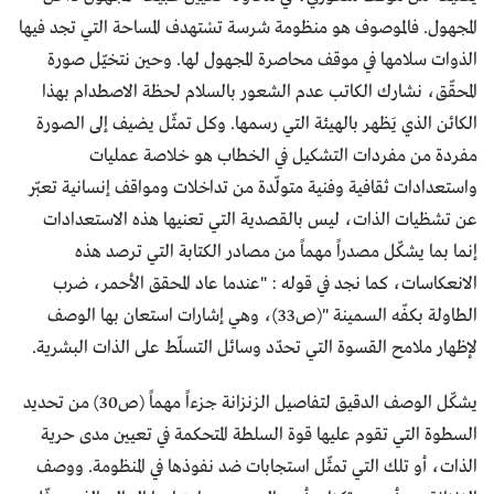
المجهول. فالموصوف هو منظومة شرسة تسْتهدف المساحة التي تجد فيها
الذوات سلامها في موقف محاصرة المجهول لها. وحين نتخيّل صورة
المحقّق، نشارك الكاتب عدم الشعور بالسلام لحظة الاصطدام بهذا
الكائن الذي يَظهر بالهيئة التي رسمها. وكل تمثّل يضيف إلى الصورة
مفردة من مفردات التشكيل في الخطاب هو خلاصة عمليات
واستعدادات ثقافية وفنية متولّدة من تداخلات ومواقف إنسانية تعبّر
عن تشظيات الذات، ليس بالقصدية التي تعنيها هذه الاستعدادات
إنما بما يشكّل مصدراً مهماً من مصادر الكتابة التي ترصد هذه
الانعكاسات، كما نجد في قوله : "عندما عاد المحقق الأحمر، ضرب
الطاولة بكفّه السمينة "(ص33)، وهي إشارات استعان بها الوصف
لإظهار ملامح القسوة التي تحدّد وسائل التسلّط على الذات البشرية.
يشكّل الوصف الدقيق لتفاصيل الزنزانة جزءاً مهماً (ص30) من تحديد
السطوة التي تقوم عليها قوة السلطة المتحكمة في تعيين مدى حرية
الذات، أو تلك التي تمثّل استجابات ضد نفوذها في المنظومة. ووصف