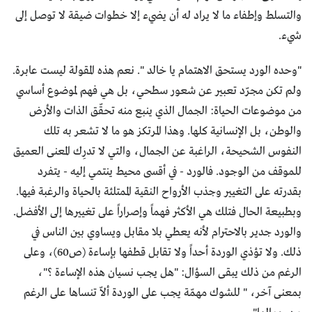
والتسلط وإطفاء ما لا يراد له أن يضيء إلا خطوات ضيقة لا توصل إلى
شيء.
"وحده الورد يستحق الاهتمام يا خالد ". نعم هذه المقولة ليست عابرة.
ولم تكن مجرّد تعبير عن شعور سطحي، بل هي فهم لموضوع أساسي
من موضوعات الحياة: الجمال الذي ينبع منه تحقّق الذات والأرض
والوطن، بل الإنسانية كلها. وهذا المرتكز هو ما لا تشعر به تلك
النفوس الشحيحة، الراغبة عن الجمال، والتي لا تدرِك المعنى العميق
للموقف من الوجود. فالورد - في أقسى محيط ينتمي إليه - يتفرد
بقدرته على التغيير وجذب الأرواح النقية الممتلئة بالحياة والرغبة فيها.
وبطبيعة الحال فتلك هي الأكثر فهماً وإصراراً على تغييرها إلى الأفضل.
والورد جدير بالاحترام لأنه يعطي بلا مقابل ويساوي بين الناس في
ذلك. ولا تؤذي الوردة أحداً ولا تقابل قطفها بإساءة (ص60)، وعلى
الرغم من ذلك يبقى السؤال: "هل يجب نسيان هذه الإساءة ؟"،
بمعنى آخر، " للشوك مهمّة يجب على الوردة ألاّ تنساها على الرغم