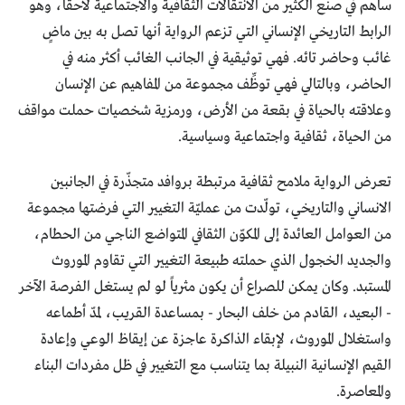
ساهم في صنع الكثير من الانتقالات الثقافية والاجتماعية لاحقاً، وهو
الرابط التاريخي الإنساني التي تزعم الرواية أنها تصل به بين ماضٍ
غائب وحاضر تائه. فهي توثيقية في الجانب الغائب أكثر منه في
الحاضر، وبالتالي فهي توظِّف مجموعة من المفاهيم عن الإنسان
وعلاقته بالحياة في بقعة من الأرض، ورمزية شخصيات حملت مواقف
من الحياة، ثقافية واجتماعية وسياسية.
تعرض الرواية ملامح ثقافية مرتبطة بروافد متجذّرة في الجانبين
الانساني والتاريخي، تولّدت من عمليّة التغيير التي فرضتها مجموعة
من العوامل العائدة إلى المكوّن الثقافي المتواضع الناجي من الحطام،
والجديد الخجول الذي حملته طبيعة التغيير التي تقاوم الموروث
المستبد. وكان يمكن للصراع أن يكون مثرياً لو لم يستغل الفرصة الآخر
- البعيد، القادم من خلف البحار - بمساعدة القريب، لمدّ أطماعه
واستغلال الموروث، لإبقاء الذاكرة عاجزة عن إيقاظ الوعي وإعادة
القيم الإنسانية النبيلة بما يتناسب مع التغيير في ظل مفردات البناء
والمعاصرة.