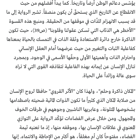
يؤسّس دعائم الوطن أرضاً وتاريخاً. كما يبدأ أفضلهم من حيث
الانقطاع عن التاريخ الذي يستحقّ أن يكون منصفاً. تشير الرواية إلى ما
قد يسبب الانهزام للذّات في موقفها من الحقيقة. ومنبع هذه القسوة
"الأخطر هي الذئاب التي تسكن عقولنا وقلوبنا" (ص39)، حيث تكون
الذاكرة خارج دائرة الاستعادة وثقة الذات في التمسك بالحياة بمعناها
كفاعلية الثبات والتغيير من حيث عرضهما أمام العقل الإنساني
واحترام الذات وأهميتها الأولى وحقّها الأسمى في الوجود. وبمجرد
تنازل الإنسان عن إيمانه بهذه الفاعلية تتقاذفه القوى التي لا تراه
سوى عالة وزائداً على الحياة.
"المكان ذاكرة وحلم"، ولهذا كان "الأثر القروي" حافظا لروح الإنسان
من صلابة المكان الذي كثيراً ما تكون الذوات المائية ضحيته باصطدامها
بشخوصها المتلونة، وعابريها الناشبين وجوههم في طرقات الخوف
والمجهول. ومن خلال عرض الفضاءات تؤكّد الرواية على التوازي
المعنوي في علاقات الإنسان بها، وموقفه منها، إذ ما تعنيه ثيمة
الفضاء، مفتوحاً كان أم مغلقاً، هو أكثر من الإحاطة والانتماء. إنها