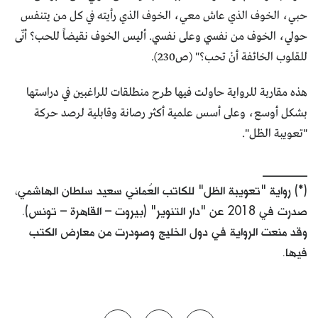
حبي، الخوف الذي عاش معي، الخوف الذي رأيته في كل من يتنفس
حولي، الخوف من نفسي وعلى نفسي. أليس الخوف نقيضاً للحب؟ أنّى
للقلوب الخائفة أنْ تحب؟" (ص230).
هذه مقاربة للرواية حاولت فيها طرح منطلقات للراغبين في دراستها
بشكل أوسع، وعلى أسس علمية أكثر رصانة وقابلية لرصد حركة
"تعويبة الظل".
_______
(*) رواية "تعويبة الظل" للكاتب العُماني سعيد سلطان الهاشمي،
صدرت في 2018 عن "دار التنوير" (بيروت – القاهرة – تونس).
وقد منعت الرواية في دول الخليج وصودرت من معارض الكتب
فيها.