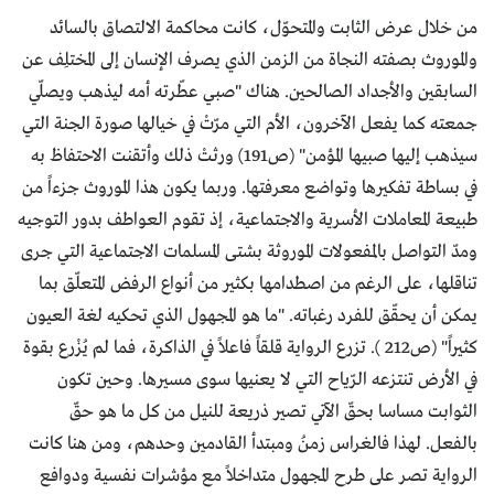
من خلال عرض الثابت والمتحوّل، كانت محاكمة الالتصاق بالسائد
والموروث بصفته النجاة من الزمن الذي يصرف الإنسان إلى المختلِف عن
السابقين والأجداد الصالحين. هناك "صبي عطّرته أمه ليذهب ويصلّي
جمعته كما يفعل الآخرون، الأم التي مرّتْ في خيالها صورة الجنة التي
سيذهب إليها صبيها المؤمن" (ص191) ورثتْ ذلك وأتقنت الاحتفاظ به
في بساطة تفكيرها وتواضع معرفتها. وربما يكون هذا الموروث جزءاً من
طبيعة المعاملات الأسرية والاجتماعية، إذ تقوم العواطف بدور التوجيه
ومدّ التواصل بالمفعولات الموروثة بشتى المسلمات الاجتماعية التي جرى
تناقلها، على الرغم من اصطدامها بكثير من أنواع الرفض المتعلّق بما
يمكن أن يحقّق للفرد رغباته. "ما هو المجهول الذي تحكيه لغة العيون
كثيراً" (ص212 ). تزرع الرواية قلقاً فاعلاً في الذاكرة، فما لم يُزْرع بقوة
في الأرض تنتزعه الرّياح التي لا يعنيها سوى مسيرها. وحين تكون
الثوابت مساسا بحقّ الآتي تصير ذريعة للنيل من كل ما هو حقّ
بالفعل. لهذا فالغراس زمنُ ومبتدأ القادمين وحدهم، ومن هنا كانت
الرواية تصر على طرح المجهول متداخلاً مع مؤشرات نفسية ودوافع