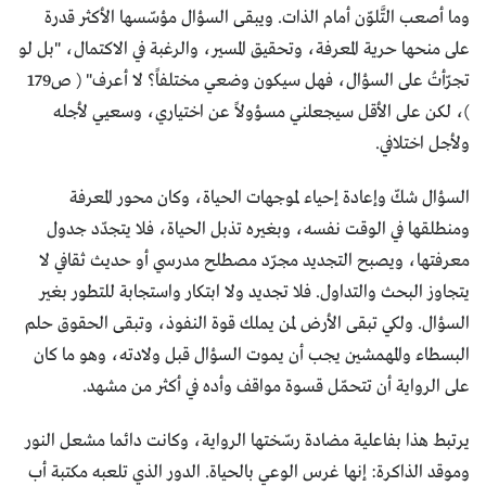
وما أصعب التَّلوّن أمام الذات. ويبقى السؤال مؤسّسها الأكثر قدرة
على منحها حرية المعرفة، وتحقيق المسير، والرغبة في الاكتمال، "بل لو
تجرّأتُ على السؤال، فهل سيكون وضعي مختلفاً؟ لا أعرف" ( ص179
)، لكن على الأقل سيجعلني مسؤولاً عن اختياري، وسعيي لأجله
ولأجل اختلافي.
السؤال شكّ وإعادة إحياء لموجهات الحياة، وكان محور المعرفة
ومنطلقها في الوقت نفسه، وبغيره تذبل الحياة، فلا يتجدّد جدول
معرفتها، ويصبح التجديد مجرّد مصطلح مدرسي أو حديث ثقافي لا
يتجاوز البحث والتداول. فلا تجديد ولا ابتكار واستجابة للتطور بغير
السؤال. ولكي تبقى الأرض لمن يملك قوة النفوذ، وتبقى الحقوق حلم
البسطاء والمهمشين يجب أن يموت السؤال قبل ولادته، وهو ما كان
على الرواية أن تتحمّل قسوة مواقف وأده في أكثر من مشهد.
يرتبط هذا بفاعلية مضادة رسّختها الرواية، وكانت دائما مشعل النور
وموقد الذاكرة: إنها غرس الوعي بالحياة. الدور الذي تلعبه مكتبة أب