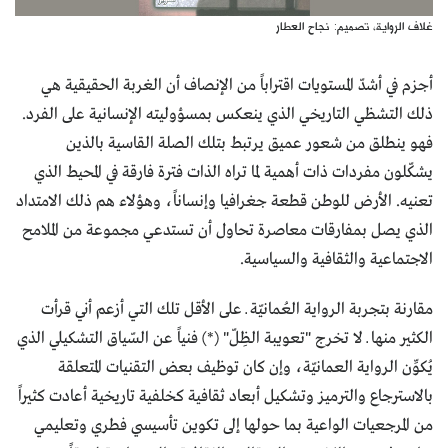
غلاف الرواية، تصميم: نجاح العطار
أجزم في أشدّ المستويات اقتراباً من الإنصاف أن الغربة الحقيقية هي
ذلك التشظي التاريخي الذي ينعكس بمسؤوليته الإنسانية على الفرد.
فهو ينطلق من شعور عميق يرتبط بتلك الصلة القاسية بالذين
يشكّلون مفردات ذات أهمية لما تراه الذات فترة فارقة في المحيط الذي
تعنيه. الأرض للوطن قطعة جغرافيا وإنساناً، وهؤلاء هم ذلك الامتداد
الذي يصل بمفارقات معاصرة تحاول أن تستدعي مجموعة من الملامح
الاجتماعية والثقافية والسياسية.
مقارنة بتجربة الرواية العُمانيّة ــ على الأقل تلك التي أزعم أني قرأت
الكثير منها ــ لا تخرج "تعويبة الظِلّ" (*) فنياً عن السّياق التشكيلي الذي
يُكوِّن الرواية العمانيّة، وإن كان توظيف بعض التقنيات المتعلقة
بالاسترجاع والترميز وتشكيل أبعاد ثقافية كخلفية تاريخية أعادت كثيراً
من المرجعيات الواعية بما حولها إلى تكوين تأسيسي فطري وتعليمي