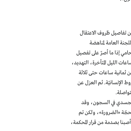
عن تفاصيل ظروف الاعتقال
لجنة العامة لمناهضة
ي ورشة عمل للخبراء الدوليين جرت في العام 2011 ، إن المحامي إذا ما أصرّ على تفصيل
عات الليل المتأخرة، التهديد،
ن ثمانية ساعات حتى ثلاثة
وط الإنسانيّة. ثم العزل عن
تعذيب الجسدي في السجون، وقد
حجّة «الضرورة»، ولكن تم
: «أصبنا بصدمة من قرار المحكمة،