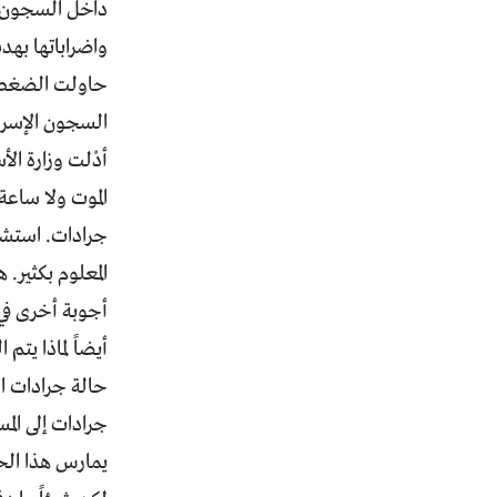
داخل السجون ا
واضراباتها بهد
حاولت الضغط عل
السجون الإسرائ
أدْلت وزارة ال
الموت ولا ساعة
جرادات. استشه
المعلوم بكثير.
أجوبة أخرى في 
أيضاً لماذا يت
حالة جرادات ا
جرادات إلى الم
يمارس هذا الح