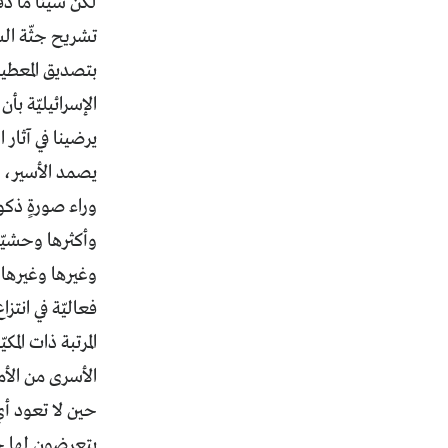
لكن شيئاً ما د
تشريح جثّة ال
بتصديق المعطيا
الإسرائيليّة بأ
يرضينا في آثار
يصمد الأسير، 
وراء صورةٍ ذك
وأكثرها وحشيّة
وغيرها وغيرها 
فعاليّة في انتز
المرتبة ذات الم
الأسرى من الأم
حين لا تعود أ
يتعرضون لها خ