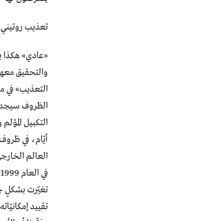
تعذيب روتيني..
«عادي» هكذا ي
والتحقيق معهم.
الظروف سيجد أن
التكبيل المؤلم
أيّام، في ظروف
العالم الخارجي وم
ف
تغيّرت بشكلٍ 
تقييد إمكانيّات