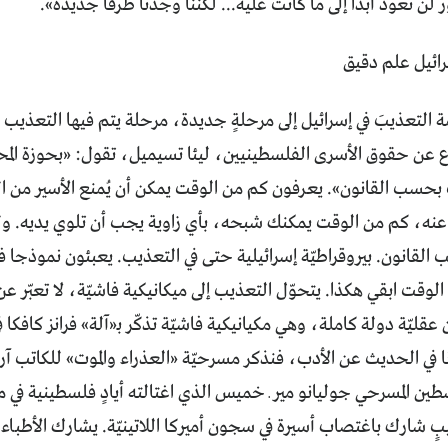
ور لن تعود أبداً إلى ما كانت عليه... لكننا وجدنا طرقاً جديدة».
رائيل علم دقيق
محكمة التعذيبَ في إسرائيل إلى مرحلةٍ جديدة، مرحلة يتم فيها التعذيب
اع عن حقوق الأسرى الفلسطينيين، ليئا تسيميل، تقول: «بحوزة ال
بحسب القانون». يعرفون كم من الوقت يمكن أن يُمنع الأسير من ا
عنه، كم من الوقت يمكنك شبحه، بأي زاوية يجب أن تلوي يديه. ول
لقانون. بيروقراطيّة إسرائيلية حتى في التعذيب. يعبئون نموذجا ف
الوقت ابقي هكذا. يتحوّل التعذيب إلى ميكانيكية فاشيّة، لا تعبّر 
عقليّة دولة كاملة، وهي مكيانيكية فاشيّة تذكّر بـ«آلة» فرانز كافكا
أنا في الحديث عن الأدب، فنذكر مسرحيّة «العذراء والموت» للكاتب آ
طين المسرحي جوليانو مير ـ خميس الذي اغتالته أيادٍ فلسطينية ف
 شارك باغتصاب أسيرة في سجون أميركا اللاتينيّة. يشارك الأطباء