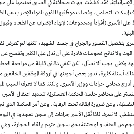
لإسرائيليّة. فقد كشفت جهات صحافيّة في السابق تعتيمها على مجر
ف إسكات التضامن، وفصلت موظّفيها الذين نادوا بالإضراب عن الطع
ى الأسرى (أفراداً ومجموعات) لإنهاء الإضراب عن الطعام وقبول ا
يلية.
أسرى بتفصيل الكسور والجراح في جسد الشهيد، لكنها لم تعرض تقريرا
 الموت ولا نتائج فحوصات قادرة على أن تدل على الكثير وتفصح عن
د وكفى. يجب ألا نسأل، لكن تكفي دقائق قليلة من مراجعة المعطيا
 هناك أسئلة كثيرة، تدور بعض أجوبتها في أروقة الموظفين الخائفين
أدراج محامي جرادات ووزير الأسرى. ولكننا كما لا نعرف السبب المب
م التستر على محاضر جلسة المحكمة العسكريّة لتمديد اعتقال الأسير،
لنفسيّة، وعن ضرورة ابقائه تحت الرقابة، وعن أمر المحكمة الذي 
ستشفى. لا نعرف لماذا نُقل الأسير جرادات إلى سجن «مجدو» في اليوم 
جم من العنف والوحشيّة بحق سجين متهم بإلقاء الحجارة، وهي من 