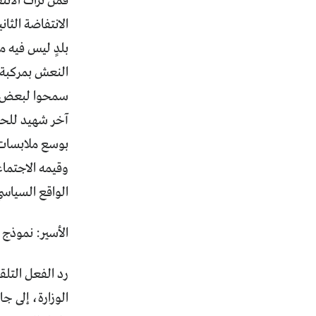
فمن تراث الانت
الانتفاضة الثا
بلدٍ ليس فيه م
النعش بمركبة 
سمحوا لبعض عن
آخر شهيد للحرك
بوسع ملابسات 
وقيمه الاجتماع
الواقع السياسيّ
الأسير: نموذج ا
رد الفعل التل
الوزارة، إلى ج