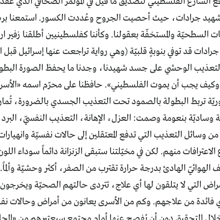
فع الشارع الفلسطيني لتصديق ما قيل في المؤتمر الصحافي الذي عقد
شهيد جرادات، حيث أحصيت الجروح وعُددت الكسور. استمعنا برضى
ت السطحيّة والمستخفّة بعقولنا. وكأننا كفلسطينيين أطلقنا زفير ار
ن جرادات قد توفي بنوبةٍ قلبيّة (وهي رواية تراجعت عنها إسرائيل قبل 
 التعذيب الوحشي على جسد شهيدنا، وجدنا ما يحفظ الصورة البطوليّ
وكيف يجب أن يموت الفلسطيني». حافظنا على محرّم اسمه «الأسر»
وريّة تربط البطولة بالصمود تحت التعذيب الجسدي بالضرورة، تُم
 وساديّة بنعومة وصمت: العزل، الإهانة، التعذيب النفسيّ، البرد
من وسائل التعذيب التي تدفع المعتقلين إلى حالات نفسيّة وانهيارا
اع الاعترافات منهم. لكن في مخيّلتنا ستبقى الزنزانة دائماً سوداء اللو
كيّف الهوائيّ الهادئ بدرجة حرارة تقترب من الصفر، أكثر وحشيّة وألما
راض التي لا يتلقون لها أي علاج، تتردى حالتهم الصحيّة ويخرجون 
ي فائدة من علاجهم. وكم من الأسرى يعانون من أمراض وحالات نفسي
لال التحقيق دون أن يُفصح عنها أمام مجتمعٍ سيعتبرهم من «المجا