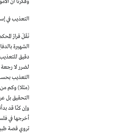
وفكّرنا أن الأم
التعذيب في إس
نَقَلَ قرارُ ال
الشهيرة بالدف
دقيق للتعذيب 
لضرر لا رجعة 
التعذيب بحسب ا
(مثلا) وكم من 
التحقيق بل عن 
وإن كنّا قد بد
أخرجها في فلس
تروي قصة طبيبٍ