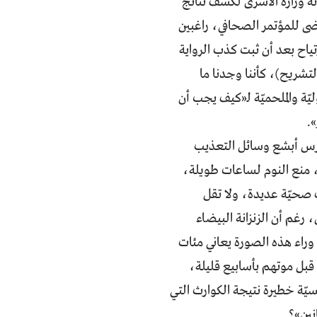
ته وزارة الأسرى لكشف نتائج
 للمؤتمر الصحافي، راغبين
تياح بعد أن ثبت كذب الرواية
التشريح)، كأننا وجدنا ما
ة والملحميّة لـ«كيف يجب أن
.
ارس أبشع وسائل التعذيب
، منع النوم لساعات طويلة،
ت صحيّة عديدة، ولا تقل
ن، رغم أن الزنزانة البيضاء
ً. وراء هذه الصورة يعاني مئات
قبل موتهم بأسابيع قليلة،
ّة خطيرة نتيجة الكوارث التي
نين»؟