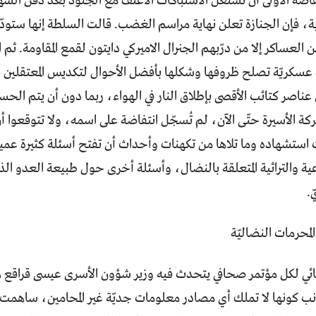
فاضة الأولى أن تشتعل الاشتباكات الأعنف مع الجنود بعد دفن الشهي
نية، فإن الجنازة تعلن نهاية مراسم الغضب. قالت السلطة إنها ستود
ن العساكر إلا من درّبهم الجنرال الاميركي دايتون لقمع المقاومة. 
عسكريّة تصلح ظروفها وشكلها بأفضل الأحوال لتكديس المعتقلين ف
اصر كتائب الأقصى بإطلاق النار في الهواء، ربما دون أن يتم الح
ة الأسيرة حتّى الآن، لم تُسجّل انتفاضة على اسمه، ولا تتوقعوا 
استشهاده وما تلاها من تكهنات وأحداث أن تفتح أسئلة كثيرة عمي
ية والتراثية المتعلقة بالنضال، وأسئلة أخرى حول طبيعة العدو ا
.
لمحرمات النضاليّة
قائي لكل مؤتمر صحافي يتحدث فيه وزير شؤون الأسرى عيسى قراقع 
انب كونها لا تملك أي مصادر معلومات جديّة غير المحامين، ساهمت