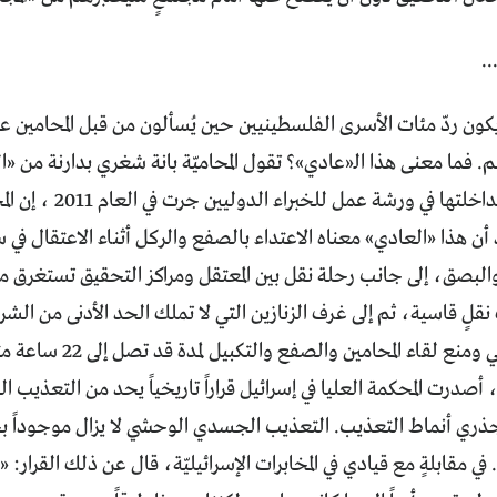
.
كون ردّ مئات الأسرى الفلسطينيين حين يُسألون من قبل المحامين 
 فما معنى هذا الـ«عادي»؟ تقول المحاميّة بانة شغري بدارنة من «ال
التعذيب» في مداخلتها ف
 هذا «العادي» معناه الاعتداء بالصفع والركل أثناء الاعتقال في سا
 والبصق، إلى جانب رحلة نقل بين المعتقل ومراكز التحقيق تستغرق م
 نقلٍ قاسية، ثم إلى غرف الزنازين التي لا تملك الحد الأدنى من الشر
نع لقاء المحامين والصفع والتكبيل لمدة قد تصل إلى 22 ساعة متواصلة.
ي العام 1999، أصدرت المحكمة العليا في إسرائيل قراراً تاريخياً يحد من ال
جذري أنماط التعذيب. التعذيب الجسدي الوحشي لا يزال موجوداً ب
ه. في مقابلةٍ مع قيادي في المخابرات الإسرائيليّة، قال عن ذلك القرار