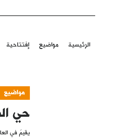
الرئيسية
مواضيع
إفتتاحية
مواضيع
حي الط
يقيمُ في الع