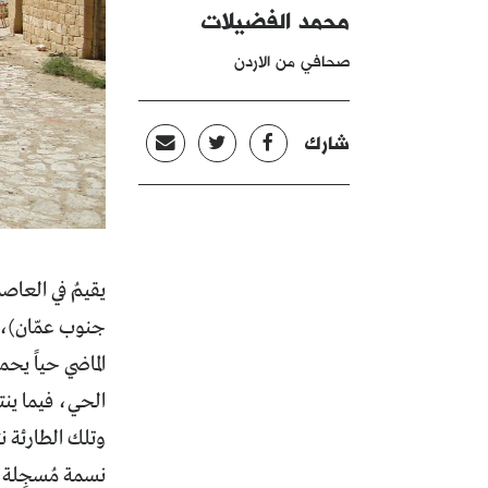
محمد الفضيلات
صحافي من الاردن
شارك
جنوب عمّان)، ا
الماضي حياً يح
الحي، فيما ينت
نسمة مُسجِلة 