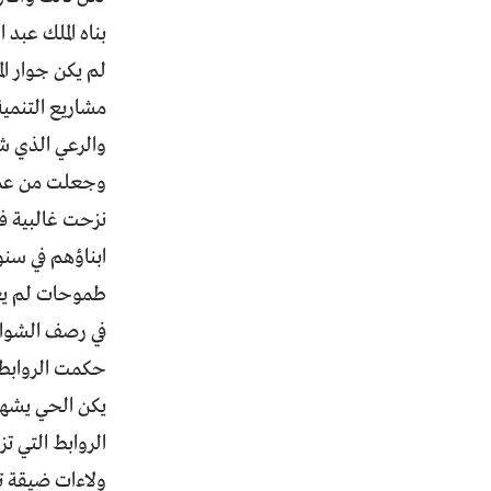
بناه الملك عبد
لم يكن جوار ال
مشاريع التنمية
والرعي الذي ش
وجعلت من عمّا
نزحت غالبية فق
ابناؤهم في سن
طموحات لم يعثر
في رصف الشوار
حكمت الروابط ا
يكن الحي يشهد
الروابط التي 
ولاءات ضيقة تت