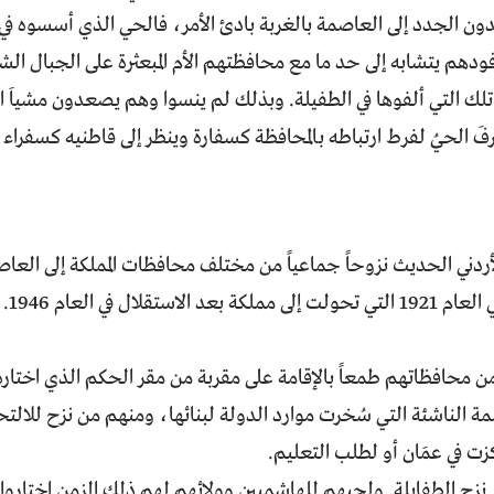
ون الجدد إلى العاصمة بالغربة بادئ الأمر، فالحي الذي أسسوه في أ
ودهم يتشابه إلى حد ما مع محافظتهم الأم المبعثرة على الجبال الش
ك التي ألفوها في الطفيلة. وبذلك لم ينسوا وهم يصعدون مشياَ الى
عرفَ الحيُ لفرط ارتباطه بالمحافظة كسفارة وينظر إلى قاطنيه كسفراء
أردني الحديث نزوحاً جماعياً من مختلف محافظات المملكة إلى العا
شرقي
من محافظاتهم طمعاً بالإقامة على مقربة من مقر الحكم الذي اختار
مة الناشئة التي سُخرت موارد الدولة لبنائها، ومنهم من نزح للا
كزت في عمَان أو لطلب التعليم.
نزح الطفايلة. ولحبهم للهاشميين وولائهم لهم ذلك الزمن اختاروا