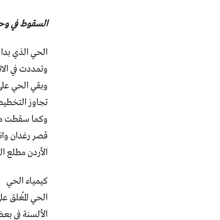
السقوط في وح
الحي الذي بدا
وتمددت في الات
وبقي الحي على 
تجاوز التخطيط
وكما سقطت محا
قصر رغدان وان
الأردن مطلع العام 2011، بؤر
كيمياء الحي
الحي المُغلق ع
الألسنة في بعض