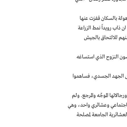
أهولة بالسكان قفزت عنها
ن ذاب رويداً نمط الزراعة
منهم للالتحاق بالجيش
فضون النزوح الذي استساغه
 على الجهد الجسدي، فساهموا
لاتها الموجِّه والمرجع. ولم
ج اجتماعي وعشائري واحد، وهي
لعشائرية الجامعة لمصلحة