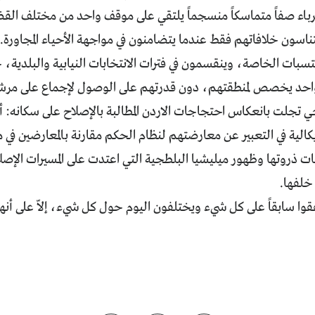
رباء صفاً متماسكاً منسجماً يلتقي على موقف واحد من مختلف القضا
ناسون خلافاتهم فقط عندما يتضامنون في مواجهة الأحياء المجاورة. ب
تسبات الخاصة، وينقسمون في فترات الانتخابات النيابية والبلدية،
واحد يخصص لمنطقتهم، دون قدرتهم على الوصول لإجماع على مرش
ي تجلت بانعكاس احتجاجات الاردن المطالبة بالإصلاح على سكانه: أعت
ديكالية في التعبير عن معارضتهم لنظام الحكم مقارنة بالمعارضين في
ات ذروتها وظهور ميليشيا البلطجية التي اعتدت على المسيرات ال
خلفها.
وا سابقاً على كل شيء ويختلفون اليوم حول كل شيء، إلاّ على أنه