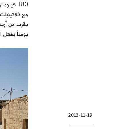
180 كيلو
مع ثلاثينيات 
يقرب من أربع
يومياً بفعل ال
2013-11-19