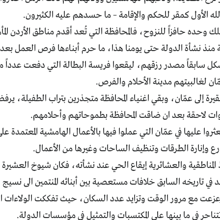
 الله الأول كمقر للحكم والإقامة – ما حسدهم عليه الكثيرون.
ملك وحده حافزاً للنزوح، فالمحافظة التي تُعد أقدم مناطق الأردن الم
 منذ نشأة الدولة حتى يومنا هذا، ما حرم أبناءها فرص العمل بعد ا
كل سابقاً مصدر رزقهم، ليقعوا فريسة البطالة التي دفعت عدداً 
ن لغالبيتهم مدينة الأحلام والفرص.
يرة إلى عمّان، وبقي اغنياء المحافظة متجذرين بتراب الطفيلة، ير
وات لاحقة بعد ان ضاقت المحافظة بطموحاتهم وأحلامهم.
وا عليها في عمّان التي عملوا فيها بالأعمال الهامشية المعتمدة
ع وإنارة الطرقات وتنظيف الساحات وغيرها من الأعمال.
لمناطقية والعشائرية إيقاع الحي عند نشأته، فكان شيوخ العشيرة ورجا
 في تاريخه السابق خلافات مستعصية بين أبنائه المنتمين الى نسي
تزعزعت مع مرور الوقت وتزايد عدد السكان، حيث تفككت الولاءات ا
ناحر في ما بينها على المكتسبات والتمثيل في مؤسسات الدولة.