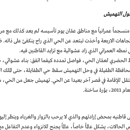
ول التهميش
 منسجماً عمرانياً مع مناطق عمّان يوم تأسيسه لم يعد كذلك مع م
جاهات الاربعة وأخذت تبتعد عن الحي الذي راح ينكفئ على ذاته. ظه
نمطه العمراني الذي زاد عشوائية مع تزايد القاطنين فيه.
 الحضري لعمّان الحي، فواصل تمدده كيفما اتفق: بناء عشوائي،
فظة الطفيلة في وحل التهميش سقط حي الطفايلة، حتى الملك الذ
تقل للإقامة في قصر آخر بعيدا عن الحي. تهميش جعل من الحي، م
ة ساخنة.
لى قاطنيه بمحض إرادتهم والذي لا يرحب بالزوار والغرباء وينظر إل
 الحالات، يشكل عالماً خاصاً، عالماً يجنح للانزواء وعدم التفاعل 