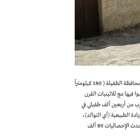
يقيمُ في العاصمة عمّان ما يزيد على خمسين ألف مواطن يعودون في جذورهم الى محافظة الطفيلة ( 180 كيلومتراً
فيها مع ثلاثينيات القرن
قرب من أربعين ألف طفيلي في
ادة الطبيعية (أي التوالد)،
وتلك الطارئة نتيجة النزوح الدائم لسكان المحافظة التي يبلغ عدد سكانها حسب أحدث الإحصائيات 89 ألف