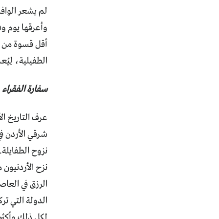
لم يشعر الوافد
وأعرقها يوم وف
أقل قسوة من تل
الطفيلية، لِيُ
سفارة الفقراء
عرف التاريخ ال
نزوح الطفايلة.
نزح الأردنيون 
الرزق في العاص
الدولة التي تر
لكل ذلك وأكثر 