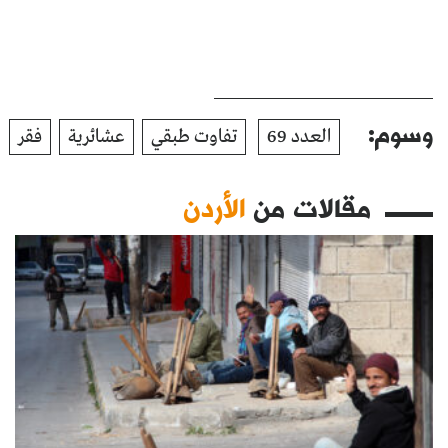
وسوم:
العدد 69
تفاوت طبقي
عشائرية
فقر
مقالات من
الأردن