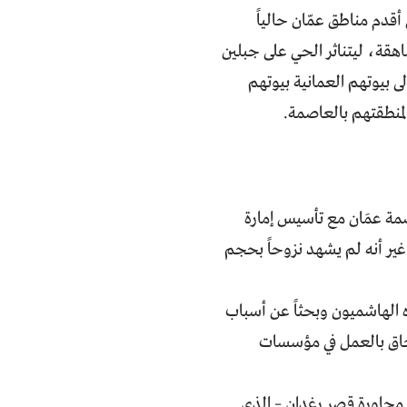
قدم مناطق عمّان حالياً
اهقة، ليتناثر الحي على جبلين
 بيوتهم العمانية بيوتهم
 لمنطقتهم بالعاصمة.
صمة عمَان مع تأسيس إمارة
 الأردن في العام 1921 التي تحولت إلى مملكة بعد الاستقلال في العام 1946. غير أنه لم يشهد نزوحاً بحجم
ه الهاشميون وبحثاً عن أسباب
لتحاق بالعمل في مؤسسات
 مجاورة قصر رغدان – الذي