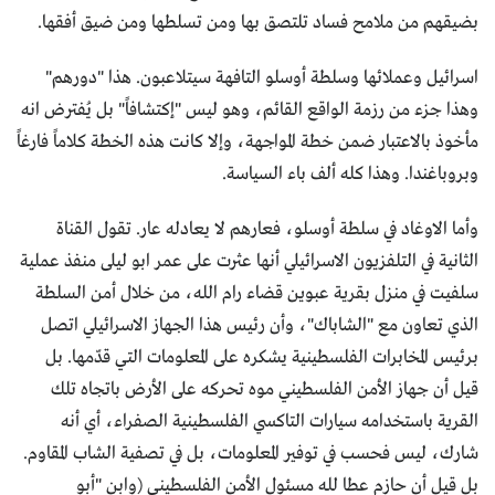
بضيقهم من ملامح فساد تلتصق بها ومن تسلطها ومن ضيق أفقها.
اسرائيل وعملائها وسلطة أوسلو التافهة سيتلاعبون. هذا "دورهم"
وهذا جزء من رزمة الواقع القائم، وهو ليس "إكتشافاً" بل يُفترض انه
مأخوذ بالاعتبار ضمن خطة المواجهة، وإلا كانت هذه الخطة كلاماً فارغاً
وبروباغندا. وهذا كله ألف باء السياسة.
وأما الاوغاد في سلطة أوسلو، فعارهم لا يعادله عار. تقول القناة
الثانية في التلفزيون الاسرائيلي أنها عثرت على عمر ابو ليلى منفذ عملية
سلفيت في منزل بقرية عبوين قضاء رام الله، من خلال أمن السلطة
الذي تعاون مع "الشاباك"، وأن رئيس هذا الجهاز الاسرائيلي اتصل
برئيس المخابرات الفلسطينية يشكره على المعلومات التي قدّمها. بل
قيل أن جهاز الأمن الفلسطيني موه تحركه على الأرض باتجاه تلك
القرية باستخدامه سيارات التاكسي الفلسطينية الصفراء، أي أنه
شارك، ليس فحسب في توفير المعلومات، بل في تصفية الشاب المقاوم.
بل قيل أن حازم عطا لله مسئول الأمن الفلسطيني (وابن "أبو