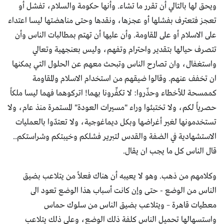
ويحق لها بالتالي أن تقرر ما تشاء. وأنها حكومة والسلام، تفشل أو
تعجز فتعترف بفشلها أو عجزها، ونقدها وحتى مناهضتها ليسا اعتداء
على الاسلام أو على المقاومة. وأن عليها أن تهتم بمطالبات الناس وأن
تتصرف حيالها بتقدير واحترام وتفهم، وليس بعنجهية وتعالي
واستغفال، وان تصارح الناس وتبحث معهم عن الحلول التي يمكنها
ان تخفف عنهم. وقالوا ضيقهم من استخدام الاسلام والمقاومة
كممسحة للأخطاء وحذّروا: لا تكفِّرونا بهما! اتركوهما فهما ليسا ملكاً
حصرياً لكم، ولا تختبئوا وراء "مسيرات العودة" المستمرة منذ عام، ولا
تستخدمونها لغير أغراضها وبكل ديماغوجية، ولا تعتدّوا بالعمليات
الاستشهادية في الضفة والقدس لتبرير فشلكم وخيبتكم وشراستكم..
قال الناس كل ما يجب ان يقال.
وكلامهم من ذهب. وهو لا يعيبه أن هناك فعلاً من يتلاعب بضيق
الناس من الوضع - حتى وإن كانت أسباب هذا الوضع تعود الى
معطيات قاهرة – ويتلاعب بضيق الناس من سلوك حماس
واستسهالها تحميل الناس كلفة ذلك الوضع، وعلى ذلك يتلاعب