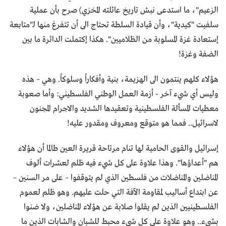
الزعيم"، ما استدعى نبش تاريخ عائلته المخزي) صرح بأن عملية
سلفيت "كيدية"، وأن قيادة السلطة تحتاج الى أن تتفرغ منها لـ"متابعة
إستعادة غزة المسلوبة من الظلاميين". هكذا إكتملت الدائرة ما بين
الضفة وغزة!
هؤلاء كلهم ينتمون الى الهزيمة، بنية وأفكاراً وسلوكاً. وهي – هذه
وليس أي شيء آخر - أزمة العمل الوطني الفلسطيني: وأما صعوبة
معطيات المسألة الفلسطينية وتعقيدها الشديد والاجرام المجنون
لاسرائيل.. فمما هو متوقع ومعروف ومقدور عليه!
إسرائيل والقوى الحامية لها تنام مرتاحة قريرة العين طالما أن هؤلاء
هم "أعداؤها". وهذا علاوة على كل شيء فيه ظلم لعشرات ألوف
المناضلين والمناضلات من فلسطين الذي لم يتوقفوا – على مر السنين –
عن ابتداع أساليب لمقاومة الآفة التي حلت عليهم. وهو ظلم لعموم
الفلسطينيين الذين لم يقلوا صلابة عن هؤلاء المناضلين، ولا ضنوا
بشيء.. وهو علاوة على كل شيء محبط للشبان والشابات الذين ما