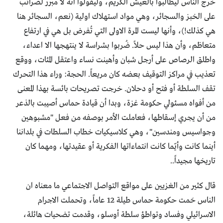
خرج الناس ليطالبوا بالعيش الكريم، وليقولوا انه لا مبرر لضرائب
على الخبز والسجائر، وهي مواد استهلاك اولية (نعم، السجائر هنا
هي كذلك!)، وأنها ليست المرة الاولى التي تُفرض بل هي في ارتفاع
متعاظم، وأن هذا ليس حلاً. ضُربوا بشراسة لا ينتهجها الا اعداء،
واطلق الرصاص على أرجل شبان وأهينت نساء واعتقل المئات، ووقع
تعذيب في مراكز التوقيف بعضه كان مريعاً. الحجة: وراء هذا التحرك
تقف السلطة أو فتح أو دحلان. خرجت تصريحات بائسة بهذا المعنى
من أفواه مسئولي حكومة غزة، وبدا أن قيادة حماس أصيبت بالذعر
من أن يجري إسقاطها، فعاملت الأمر بوصفه من فعل "مشبوهين
وجواسيس ومندسين"، وهي كلاسيكيات خطاب السلطات في بلداننا
أينما كانت وأيّما كانت انتماءاتها الفكرية أو عقيدتها، ومهما كان
تاريخها مجيداً..
قال كثير من الغزيين على مواقع التواصل الاجتماعي ما معناه ان
الناس حَمت حكومة حماس طيلة 12 عاماً، وتحملت الاجرام
الاسرائيلي وفساد وتواطؤ سلطة أوسلو، وقدمت تضحيات هائلة،