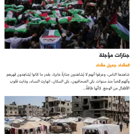
جنازات مؤجلة
المقداد جميل مقداد
شاهدها الناس، وعرفوا أنهم لا يُشاهدون جنازةً عابرة، بقدر ما كانوا يُشاهِدون قهرهم
وألمهم المخبأ منذ سنوات. بكى الصحافيون، بكى السكان، انهارت النساء، وذابت قلوب
الأطفال من الوجع. كأنّها طاقةٌ...