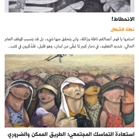
الانحطاط!
نهلة الشهال
استتروا يا قوم. أعمالكم نافلة وزائلة، ولن يتحقق منها شيء، بل قد يتسبب الموقف العام
الحالي، شديد التعقيد، في دمار كبير لما تبقّى من لبنان، وهو قليل، فتُذْكَرون في كتب...
استعادة التماسك المجتمعي: الطريق الممكن والضروري