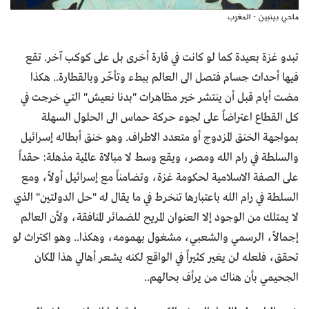
ماحي بينبين - المغرب
تبدو غزة بعيدة كما لو كانت في قارة أخرى بل على كوكب آخر. تقع
فيها أحداث جسام فتصل الى العالم ببطء وتأخّر وبالقطارة.. هكذا
مضت أيام قبل أن ينتشر خير مظاهرات "بدنا نعيش" التي خرجت في
كل القطاع اعتراضاً على لجوء حركة حماس الى الحلول السهلة
بمواجهة الخنق المزدوج أو متعدد الاطراف. وهو خنق أبطاله إسرائيل
والسلطة في رام الله ومصر، ويقع وسط لا مبالاة عالمية مذهلة: حقداً
على الصفة الاسلامية لحكومة غزة، وتضامناً مع إسرائيل أولاً، ومع
السلطة في رام الله باعتبارها تنخرط في ما يقال له "حل الدولتين" الذي
لا يمتلك من الوجود إلا العنوان المريح للضمائر المنافقة، ولأن العالم
إجمالاً، الرسمي والشعبي، مشغول بهمومه، وهكذا.. وهو اكتراث لو
تحقق، فلعله لن يغير كثيراً في الواقع لكنه يشعر أهالي هذا المكان
الجحيمي بأن هناك من يرأف بحالهم..