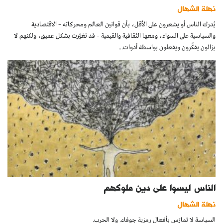
نهلة الشهال
يُدرك الناس أو يشعرون على الأقل، بأن قوانين العالم ومحركاته – الاقتصادية
والسياسية على السواء، ومعها الثقافية والقيمية – قد تغيّرت بشكل عميق، ولكنهم لا
يزالون يفكِّرون ويفعلون بواسطة أدوات...
الناس ليسوا على دين ملوكهم
نهلة الشهال
السياسة لا تمارَس بأفعال رمزية جوفاء. ولا الحرب.